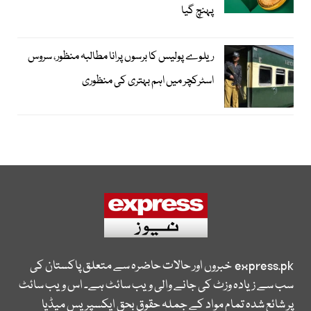
پہنچ گیا
ریلوے پولیس کا برسوں پرانا مطالبہ منظور، سروس
اسٹرکچر میں اہم بہتری کی منظوری
express.pk
خبروں اور حالات حاضرہ سے متعلق پاکستان کی
سب سے زیادہ وزٹ کی جانے والی ویب سائٹ ہے۔ اس ویب سائٹ
پر شائع شدہ تمام مواد کے جملہ حقوق بحق ایکسپریس میڈیا