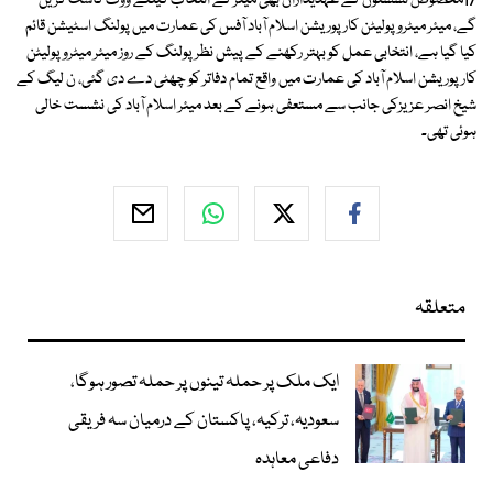
17مخصوص نشستوں کے عہدیداران بھی میئر کے انتخاب کیلئے ووٹ کاسٹ کریں
گے، میئر میٹروپولیٹن کارپوریشن اسلام آباد آفس کی عمارت میں پولنگ اسٹیشن قائم
کیا گیا ہے، انتخابی عمل کو بہتر رکھنے کے پیش نظر پولنگ کے روز میئر میٹروپولیٹن
کارپوریشن اسلام آباد کی عمارت میں واقع تمام دفاتر کو چھٹی دے دی گئی، ن لیگ کے
شیخ انصر عزیزکی جانب سے مستعفی ہونے کے بعد میئر اسلام آباد کی نشست خالی
ہوئی تھی۔
متعلقہ
ایک ملک پر حملہ تینوں پر حملہ تصور ہوگا،
سعودیہ، ترکیہ، پاکستان کے درمیان سہ فریقی
دفاعی معاہدہ