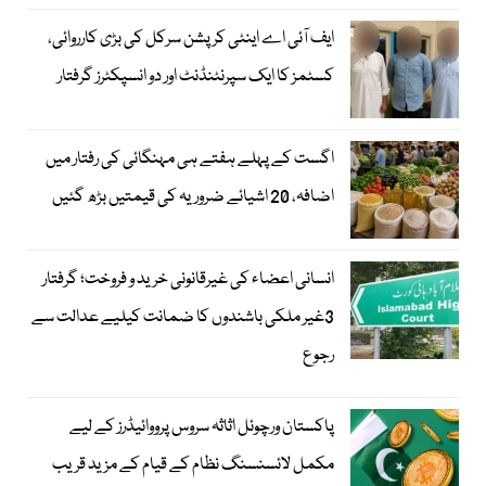
ایف آئی اے اینٹی کرپشن سرکل کی بڑی کارروائی،
کسٹمز کا ایک سپرنٹنڈنٹ اور دو انسپکٹرز گرفتار
اگست کے پہلے ہفتے ہی مہنگائی کی رفتار میں
اضافہ، 20 اشیائے ضروریہ کی قیمتیں بڑھ گئیں
انسانی اعضاء کی غیرقانونی خرید و فروخت؛ گرفتار
3غیر ملکی باشندوں کا ضمانت کیلیے عدالت سے
رجوع
پاکستان ورچوئل اثاثہ سروس پرووائیڈرز کے لیے
مکمل لائسنسنگ نظام کے قیام کے مزید قریب