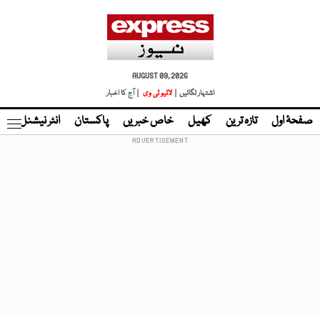
AUGUST 09, 2026
اشتہار لگائیں |
لائیو ٹی وی
| آج کا اخبار
صفحۂ اول
تازہ ترین
کھیل
خاص خبریں
پاکستان
انٹر نیشنل
ٹا