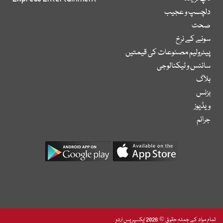
دلچسپ و عجیب
صحت
سونے کے نرخ
پیٹرولیم مصنوعات کی قیمتیں
سائنس و ٹیکنالوجی
بلاگ
بزنس
ویڈیوز
جرائم
تمام مواد کے جملہ حقوق © 2026 ایکسپریس اردو