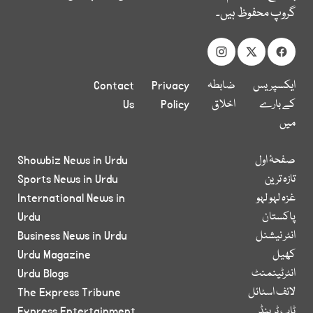
گروپ محفوظ ہیں۔
ایکسپریس
ضابطہ
Privacy
Contact
کے بارے
اخلاق
Policy
Us
میں
صفحۂ اول
Showbiz News in Urdu
تازہ ترین
Sports News in Urdu
غزہ لہو لہو
International News in
پاکستان
Urdu
انٹر نیشنل
Business News in Urdu
کھیل
Urdu Magazine
انٹرٹینمنٹ
Urdu Blogs
لائف اسٹائل
The Express Tribune
ٹاپ ٹرینڈ
Express Entertainment