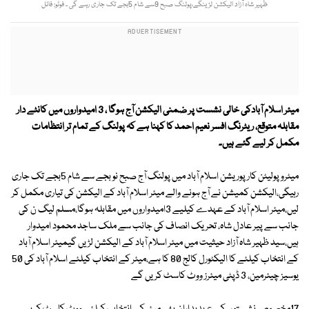
ظہیر شاہ آزاد الیکشن لڑینگے،پولنگ صبح 9سے شام 5بجے تک جاری رہے گی ۔ فوٹو: فائل
میئر اسلام آبادکی خالی نشست پر ضمنی الیکشن آج ہوگا ، 3 امیدواروں میں کانٹے دار
مقابلہ متوقع، ریٹرنگ افسر نعیم احمد کا کہنا ہے کہ پولنگ کے تمام تر انتظامات
مکمل کر لیے گئے ہیں۔
میٹرو پولیٹن کارپوریشن اسلام آباد میں پولنگ آج صبح نو بجے سے شام 5بجے تک جاری
رہیگی،الیکشن کمیشن نے آج ہونے والے میئر اسلام آباد کے الیکشن کی تیاری مکمل کر
لیں،میئر اسلام آباد کے عہدے کیلیے 3امیدواروں میں مقابلہ ہوگا،مسلم لیگ ن کی
جانب سے پیر عادل شاہ، تحریک انصاف کی جانب سے ملک ساجد محمود امیدوار
ہیں،سید ظہیر شاہ آزاد حیثیت میں میئر اسلام آباد کے الیکشن لڑیں گیمیئر اسلام آباد
کے انتخاب کیلئے کا الیکٹورل کالج 80 کا ہے،میئر کے انتخاب کیلئے اسلام آباد کی 50
یوسیز چیئرمین، 3 ڈپٹی میئرز ووٹ کاسٹ کریں گے