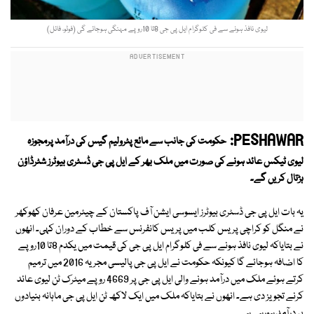
لیوی نافذ ہونے سے فی کلوگرام ایل پی جی 8تا 10روپے مہنگی ہوجائے گی (فوٹو، فائل)
PESHAWAR:
حکومت کی جانب سے مائع پٹرولیم گیس کی درآمد پرمجوزہ
لیوی ٹیکس عائد ہونے کی صورت میں ملک بھر کے ایل پی جی ڈسٹری بیوٹرز شٹرڈاؤن
ہڑتال کریں گے۔
یہ بات ایل پی جی ڈسٹری بیوٹرز ایسوسی ایشن آف پاکستان کے چیئرمین عرفان کھوکھر
نے منگل کو کراچی پریس کلب میں پریس کانفرنس سے خطاب کے دوران کہی۔ انھوں
نے بتایاکہ لیوی نافذ ہونے سے فی کلوگرام ایل پی جی کی قیمت میں یکدم 8تا 10روپے
کا اضافہ ہوجائے گا کیونکہ حکومت نے ایل پی جی پالیسی مجریہ 2016 میں ترمیم
کرتے ہوئے ملک میں درآمد ہونے والی ایل پی جی پر 4669 روپے میٹرک ٹن لیوی عائد
کرنے تجویز دی ہے۔ انھوں نے بتایاکہ ملک میں ایک لاکھ ٹن ایل پی جی ماہانہ بنیادوں
پر درآمد ہورہی ہے۔