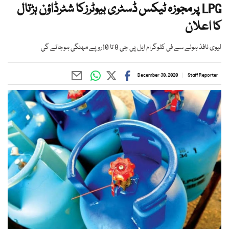
LPG پرمجوزہ ٹیکس ڈسٹری بیوٹرزکا شٹرڈاؤن ہڑتال
کا اعلان
لیوی نافذ ہونے سے فی کلوگرام ایل پی جی 8 تا 10روپے مہنگی ہوجائے گی
December 30, 2020
Staff Reporter