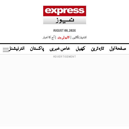
AUGUST 08, 2026
اشتہار لگائیں |
لائیو ٹی وی
| آج کا اخبار
صفحۂ اول
تازہ ترین
کھیل
خاص خبریں
پاکستان
انٹر نیشنل
ٹا