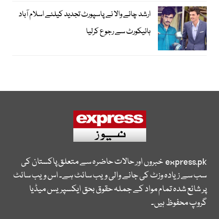
ارشد چائے والا نے پاسپورٹ تجدید کیلئے اسلام آباد
ہائیکورٹ سے رجوع کرلیا
express.pk
خبروں اور حالات حاضرہ سے متعلق پاکستان کی
سب سے زیادہ وزٹ کی جانے والی ویب سائٹ ہے۔ اس ویب سائٹ
پر شائع شدہ تمام مواد کے جملہ حقوق بحق ایکسپریس میڈیا
گروپ محفوظ ہیں۔