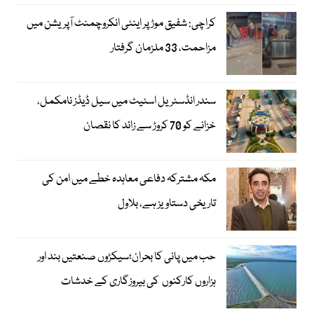
کراچی: شفیق موڑ پر اینٹی انکروچمنٹ آپریشن میں
مزاحمت، 33 ملزمان گرفتار
سندر انڈسٹریل اسٹیٹ میں سیل ڈیڈز نامکمل،
خزانے کو 70 کروڑ سے زائد کا نقصان
مکہ مشترکہ دفاعی معاہدہ خطے میں امن کی
تاریخی دستاویز ہے، بلاول
حب میں پانی کا بحران؛سیکڑوں صنعتیں بند اور
ہزاروں کارکنوں کی بیروزگاری کے خدشات