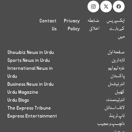
ایکسپریس
ضابطہ
Privacy
Contact
کے بارے
اخلاق
Policy
Us
میں
صفحۂ اول
Showbiz News in Urdu
تازہ ترین
Sports News in Urdu
غزہ لہو لہو
International News in
پاکستان
Urdu
انٹر نیشنل
Business News in Urdu
کھیل
Urdu Magazine
انٹرٹینمنٹ
Urdu Blogs
لائف اسٹائل
The Express Tribune
ٹاپ ٹرینڈ
Express Entertainment
دلچسپ و عجیب