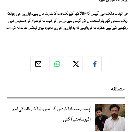
فی الوقت ملک میں گیس کا 90لاکھ کیوبک فٹ کا شارٹ فال ہے۔ ایل پی جی چونکہ
ایک سستی گھریلو استعمال کی گیس ہے اور اس کی قیمت کو عوام کی دسترس میں
رکھنے کے لیے حکومت کوچاہیے کہ وہ ایل پی جی پر مجوزہ لیوی ٹیکس عائد نہ کرے۔
متعلقہ
’پیسے جلد ادا کر دوں گا‘، میر رضا کے والد کی اہم
آڈیو سامنے آگئی