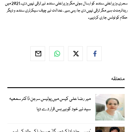
سمری وزیراعلی سندھ کو ارسال ہوئی مگر وزیراعلی سندھ نے ترقی نہیں دی۔ 2021 میں
ریٹائرمنٹ ہے مگر ترقی نہیں دی جا رہی ہے ، عدالت نے چیف سیکرٹری سندھ و دیگر
حکام کو نوٹس جاری کردیے۔
متعلقہ
میر رضا علی کیس میں پولیس سرجن ڈاکٹر سمعیہ
سید نے خود کو بے بس قرار دے دیا
’پیسے جلد ادا کر دوں گا‘، میر رضا کے والد کی اہم