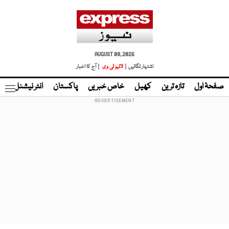
AUGUST 09, 2026
اشتہار لگائیں |
لائیو ٹی وی
| آج کا اخبار
صفحۂ اول
تازہ ترین
کھیل
خاص خبریں
پاکستان
انٹر نیشنل
ٹا