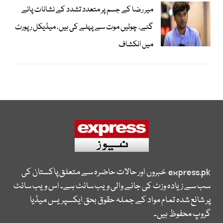
میر رضا کے جسم پر متعدد تشدد کے نشانات پائے
گئے، چوٹیں موت سے پہلے کی ہیں، میڈیکل رپورٹ
میں انکشاف
express.pk
خبروں اور حالات حاضرہ سے متعلق پاکستان کی
سب سے زیادہ وزٹ کی جانے والی ویب سائٹ ہے۔ اس ویب سائٹ
پر شائع شدہ تمام مواد کے جملہ حقوق بحق ایکسپریس میڈیا
گروپ محفوظ ہیں۔