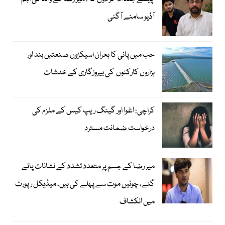
آڈیو سامنے آگئی
حب میں پانی کا بحران؛سیکڑوں صنعتیں بند اور
ہزاروں کارکنوں کی بیروزگاری کے خدشات
کراچی: اغوا اور گینگ ریپ کیس کے ملزم کی
درخواست ضمانت مسترد
میر رضا کے جسم پر متعدد تشدد کے نشانات پائے
گئے، چوٹیں موت سے پہلے کی ہیں، میڈیکل رپورٹ
میں انکشاف