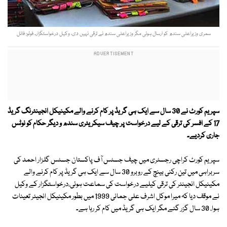
سمری وزیراعلی سندھ کو ارسال ہوئی مگر وزیراعلی سندھ نے ترقی نہیں دی، وکیل درخواستگزار۔ فوٹو: فائل
سپریم کورٹ نے 30 سال سے ایک ہی گریڈ پر کام کرنے والے مکینیکل انجینئرنگ گریڈ
17 کے افسر کی ترقی کے لیے درخواست پر چیف سیکریٹری سندھ و دیگر حکام کو نوٹس
جاری کردیے۔
سپریم کورٹ کراچی رجسٹری میں چیف جسٹس آف پاکستان جسٹس گلزار احمد کی
سربراہی میں تین رکنی بینچ کے روبرو 30 سال سے ایک ہی گریڈ پر کام کرنے والے
مکینیکل انجینئر کی ترقی کیلیے درخواست کی سماعت ہوئی،درخواستگزار کے وکیل
نے موقف دیا کہ میرا موکل اشرف علی جمانی 1999 میں بطور مکینیکل انجیئر تعینات
ہوا، 30 سال گزر گئے مگر ایک ہی گریڈ میں کام کر رہا ہے۔