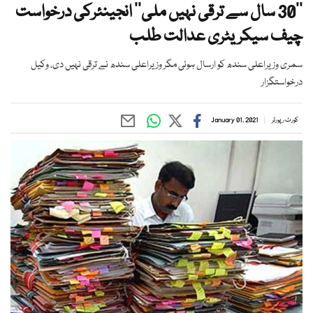
’’30 سال سے ترقی نہیں ملی‘‘ انجینئرکی درخواست
چیف سیکریٹری عدالت طلب
سمری وزیراعلی سندھ کو ارسال ہوئی مگر وزیراعلی سندھ نے ترقی نہیں دی، وکیل
درخواستگزار
کورٹ رپورٹر
January 01, 2021