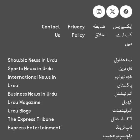
ایکسپریس
ضابطہ
Privacy
Contact
کے بارے
اخلاق
Policy
Us
میں
صفحۂ اول
Showbiz News in Urdu
تازہ ترین
Sports News in Urdu
غزہ لہو لہو
International News in
پاکستان
Urdu
انٹر نیشنل
Business News in Urdu
کھیل
Urdu Magazine
انٹرٹینمنٹ
Urdu Blogs
لائف اسٹائل
The Express Tribune
ٹاپ ٹرینڈ
Express Entertainment
دلچسپ و عجیب