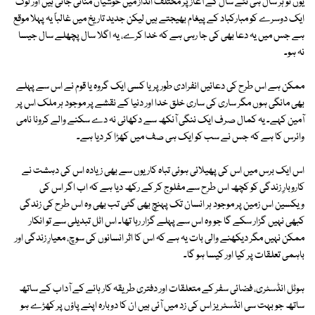
یوں تو ہر سال ہی نئے سال کے آغاز پر مختلف انداز میں خوشیاں منائی جاتی ہیں اور لوگ
ایک دوسرے کو مبارکباد کے پیغام بھیجتے ہیں لیکن جدید تاریخ میں غالباً یہ پہلا موقع
ہے جس میں یہ دعا بھی کی جا رہی ہے کہ خدا کرے، یہ اگلا سال پچھلے سال جیسا
نہ ہو۔
ممکن ہے اس طرح کی دعائیں انفرادی طور پر یا کسی ایک گروہ یا قوم نے اس سے پہلے
بھی مانگی ہوں مگر ساری کی ساری خلق خدا اور دنیا کے نقشے پر موجود ہر ملک اس پر
آمین کہے۔ یہ کمال صرف ایک ننگی آنکھ سے دکھائی نہ دے سکنے والے کرونا نامی
وائرس کا ہے کہ جس نے سب کو ایک ہی صف میں کھڑا کر دیا ہے۔
اس ایک برس میں اس کی پھیلائی ہوئی تباہ کاریوں سے بھی زیادہ اس کی دہشت نے
کاروبارِ زندگی کو کچھ اس طرح سے مفلوج کر کے رکھ دیا ہے کہ اب اگر اس کی
ویکسین اس زمین پر موجود ہر انسان تک پہنچ بھی گئی تب بھی وہ اس طرح کی زندگی
کبھی نہیں گزار سکے گا جو وہ اس سے پہلے گزار رہا تھا۔ اس اٹل تبدیلی سے تو انکار
ممکن نہیں مگر دیکھنے والی بات یہ ہے کہ اس کا اثر انسانوں کی سوچ، معیارِ زندگی اور
باہمی تعلقات پر کیا اور کیسا ہو گا۔
ہوٹل انڈسٹری، فضائی سفر کے متعلقات اور دفتری طریقہ کار ہائے کے آداب کے ساتھ
ساتھ جو بہت سی انڈسٹریز اس کی زد میں آئی ہیں ان کا دوبارہ اپنے پاؤں پر کھڑے ہو