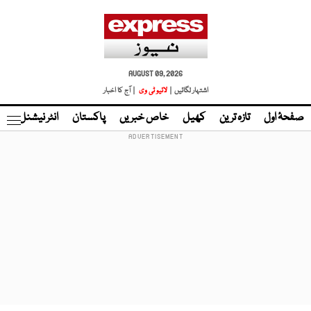
AUGUST 09, 2026
اشتہار لگائیں |
لائیو ٹی وی
| آج کا اخبار
صفحۂ اول
تازہ ترین
کھیل
خاص خبریں
پاکستان
انٹر نیشنل
ٹا