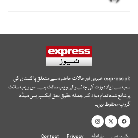
express.pk
خبروں اور حالات حاضرہ سے متعلق پاکستان کی
سب سے زیادہ وزٹ کی جانے والی ویب سائٹ ہے۔ اس ویب سائٹ
پر شائع شدہ تمام مواد کے جملہ حقوق بحق ایکسپریس میڈیا
گروپ محفوظ ہیں۔
ایکسپریس
ضابطہ
Privacy
Contact