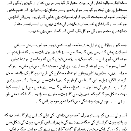
سکنا ایک سوالیہ نشان کی صورت اختیار کر گیا ہے اور یہی نشان ان کروڑوں لوگوں کے
مستقبل پر بھی ثبت ہو گیا ہے جو ان شعبوں سے متعلق تھے۔ دنیا بھر کے علوم وفنون،
تہذیب، تعلیم اور معیشت کے مراکز اور تصورات بھی بدلیں گے اور یوں وہ پرانی آنکھیں
جو نئے سال کے آغاز پر نئے خواب دیکھنے کی عادی تھیں، اب ایسے ایسے مناظر
دیکھنے پر مجبور ہوں گی جو کل تک کسی کے گمان میں بھی نہ تھے۔
ایسا کیوں ہوا؟ اس پر تو اہل خرد، مذہب اور سائنس دونوں حوالوں سے نئی سے نئی
تاویلات پیش کرتے ہی رہیں گے مگر اس سے زیادہ ضروری بات یہ ہے کہ نسل آدم نے
اجتماعی طور پر اس سے کیا سیکھا ہے؟ یعنی فرض کریں کہ ویکسین اور دعا دونوں
کامیاب ہو جاتے ہیں اور یہ بلا ہمارے سر پر اپنی موجودہ شکل میں ٹل جاتی ہے تو کیا
ہم اسے بھی سیلابوں، زلزلوں، وباؤں اور عظیم جنگوں کی طرح تاریخ کا ایک واقعہ سمجھ
کر یا تو بالکل بھول جائیں گے یا اس کو تاریخ کے صفحات میں ہی حوالے کے طور پر درج
کر کے اپنے فرض کی بجاآوری سے فارغ ہو جائیں گے... میرے خیال میں اس بار ایسا کرنا
بہت مشکل ہو گا کیونکہ نہ صرف اس کا بھوت ہمارے ہمراہ رہے گا بلکہ عملی طور
پر بھی اسے ہم اپنی روزمرہ زندگی میں قدم قدم پر موجود پائیں گے۔
آنے والی نسلوں کو پہلے تو صرف ''مصنوعی دانش'' کی ترقی کے اس پہلو کا سامنا تھا کہ
وہ یا تو روبوٹ کو انسان کی جگہ دے دے گی یا پھر انسانوں کو ہی روبوٹ کی شکل میں
ڈھال کر ا ن کی ایک بہت بڑی تعداد کو ''فالتو'' قرار دے دے گی جو اپنی جگہ پر ایک