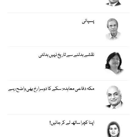
پسپائی
نقشے بدلنے سے تاریخ نہیں بدلتی
مکہ دفاعی معاہدہ: سکے کا دوسرا رخ بھی واضح رہے
اپنا کچرا ساتھ لے کر جائیں!