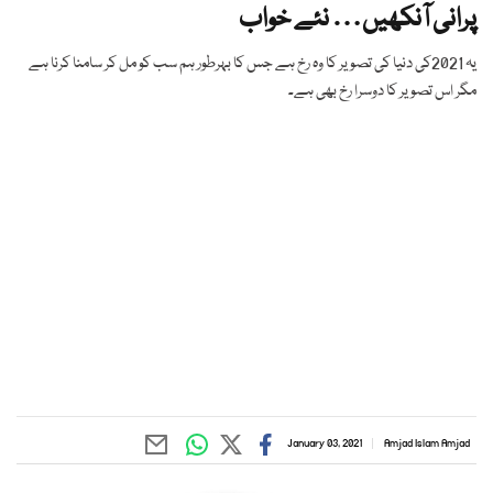
پرانی آنکھیں… نئے خواب
یہ 2021کی دنیا کی تصویر کا وہ رخ ہے جس کا بہرطور ہم سب کو مل کر سامنا کرنا ہے
مگر اس تصویر کا دوسرا رخ بھی ہے۔
January 03, 2021
Amjad Islam Amjad