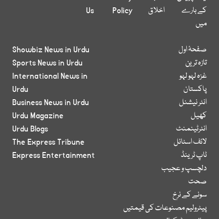
کے بارے
اخلاق
Policy
Us
میں
صفحۂ اول
Showbiz News in Urdu
تازہ ترین
Sports News in Urdu
غزہ لہو لہو
International News in
پاکستان
Urdu
انٹر نیشنل
Business News in Urdu
کھیل
Urdu Magazine
انٹرٹینمنٹ
Urdu Blogs
لائف اسٹائل
The Express Tribune
ٹاپ ٹرینڈ
Express Entertainment
دلچسپ و عجیب
صحت
سونے کے نرخ
پیٹرولیم مصنوعات کی قیمتیں