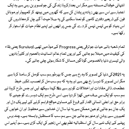
انتہائی خوفناک مسئلہ ہے مگر اس بعدازکرونا زندگی کی جو تصویر بن رہی ہے وہ ایک
اعتبار سے اس سے بھی زیادہ پریشان کن ہے کہ گھروں میں بیٹھ کر کمپیوٹر اور موبائل
فون کے ذریعے دفتری کاموں کو نمٹا سکنے کی یہ صلاحیت آگے چل کر معاشروں کی
اس بنیاد کو ہی تہس نہس کر دے گی جس پر انھوں نے اپنے نظام حیات کو استوار کر
رکھا ہے۔
تمام شعبہ ہائے حیات جو ترقی یعنی Progress کے موڈ میں تھے، Survival یعنی بقاء
کی کیفیت میں مبتلا ہو جائیں گے اور یوں تمام عالم انسانیت بالعموم اور کثیرآبادیوں
والی تیسری دنیا بالخصوص گوناگوں مسائل کا شکار ہوتی چلی جائے گی۔
یہ 2021کی دنیا کی تصویر کا وہ رخ ہے جس کا بہرطور ہم سب کو مل کر سامنا کرنا ہے
مگر اس تصویر کا دوسرا رخ بھی ہے اور وہ یہ کہ ہم سب مل کر تعصب، تکبر، خبط
عظمت، ذاتی مفادات اور اختلافات کو زور سے No کہنا سیکھ لیں اور جس طرح کرونا نے
ہم سب کو ایک ہی صف میں کھڑا کر دیا ہے، اسی طرح ہم ایک دوسرے کو جینے کا
برابر حق اور اعلیٰ انسانی اقدار کے فروغ کے مساوی مواقع فراہم کرنے کے لیے یک دل اور
یک جان ہو جائیں تو عین ممکن ہے یہ نیا سال ان خدشوں سے محفوظ اور ان خوابوں کی
تعبیروں سے روشن اور منور ہو جائے جن سے ہم سب کا مستقبل وابستہ ہے۔ چند برس
پہلے کے ایک نئے سال کی استقبالیہ نظم بھی اس زنجیر کی ایک کڑی ہے۔ سو، آیئے اس