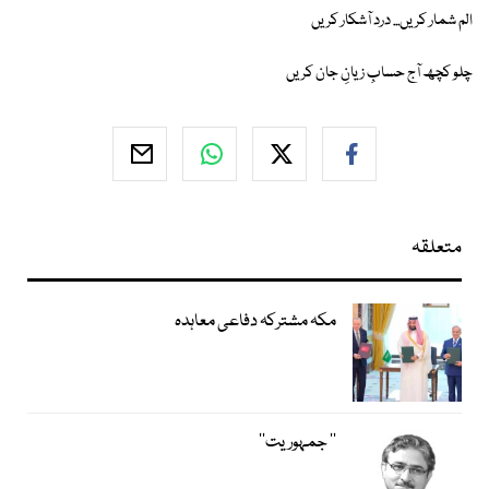
الم شمار کریں... درد آشکار کریں
چلو کچھ آج حسابِ زیانِ جان کریں
متعلقہ
مکہ مشترکہ دفاعی معاہدہ
’’ جمہوریت‘‘