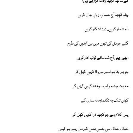
کے ساتھ کچھ وقت گزارتے ہیں:
چلو کچھ آج حسابِ زیانِ جان کریں
الم شمار کریں... درد آشکار کریں
گلے جو دل کی تہوں میں ہیں آبلوں کی طرح
انھیں بھی آج شناسائے نوکِ خار کریں
جو بے وفا ہو اسے بے وفا کہیں کھل کر
حدیث چشم و لب سوختہ کہیں کھل کر
کہاں تلک یہ تکلم زمانہ سازی کے
پس کلام ہے جو کچھ ذرا کہیں کھل کر
خنک خنک سی ہنسی ہنس کے مل رہے ہو کیوں