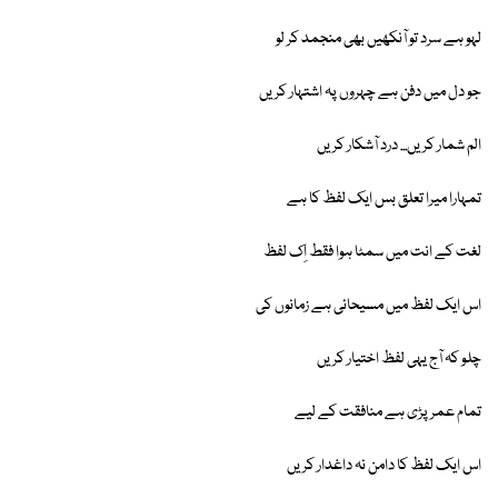
لہو ہے سرد تو آنکھیں بھی منجمد کر لو
جو دل میں دفن ہے چہروں پہ اشتہار کریں
الم شمار کریں... درد آشکار کریں
تمہارا میرا تعلق بس ایک لفظ کا ہے
لغت کے انت میں سمٹا ہوا فقط اِک لفظ
اس ایک لفظ میں مسیحائی ہے زمانوں کی
چلو کہ آج یہی لفظ اختیار کریں
تمام عمر پڑی ہے منافقت کے لیے
اس ایک لفظ کا دامن نہ داغدار کریں