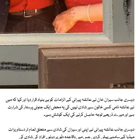
دوسری جانب سیزان خان نے عائشہ پیرانی کے الزامات کو بے بنیاد قرار دیا اور کہا کہ میں
نے عائشہ نامی کسی خاتون سے شادی نہیں کی یہ محض ایک جنونی پرستار کی شرارت
ہے اور میرے ذریعے توجہ حاصل کرنے کی ایک کوشش ہے۔
دوسری جانب عائشہ پیرانی نے اپنی اور سیزان کی شادی سے متعلق تمام تر دستاویزات
میڈیا کے سامنے پیش کردیں جس میں باقاعدہ طور پر دونوں افراد کی شادی کی