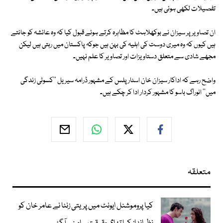
تفصیلات لکھی ہوئی ہیں۔
ان تصاویر پر سیزان نے بوکھلاہٹ کا مظاہرہ کرتے ہوئے قبول کیا کہ وہ عائشہ کو جانتے
ہیں کیوں کہ وہ میری دوست کی اہلیہ کی بہن ہیں جوکہ پاکستان میں رہتی ہیں لیکن
مجھے شادی سے متعلق دستاویزات اور تصاویر کا علم نہیں۔
واضح رہے کہ اداکار سیزان خان اسٹار پلس کے مشہور ڈرامہ سیریل ''کسوٹی زندگی
میں'' انوراگ باسو کا مشہور کردار ادا کر چکے ہیں۔
متعلقہ
کیا پروموشنل ایونٹ میں پریتی زنٹا نے عامر خان کو