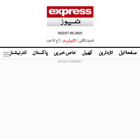
AUGUST 09, 2026
اشتہار لگائیں |
لائیو ٹی وی
| آج کا اخبار
صفحۂ اول
تازہ ترین
کھیل
خاص خبریں
پاکستان
انٹر نیشنل
ٹا