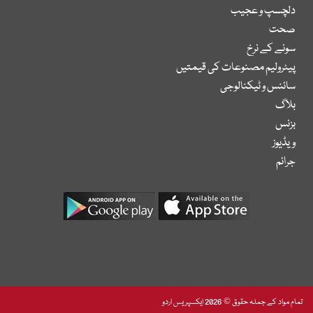
دلچسپ و عجیب
صحت
سونے کے نرخ
پیٹرولیم مصنوعات کی قیمتیں
سائنس و ٹیکنالوجی
بلاگ
بزنس
ویڈیوز
جرائم
تمام مواد کے جملہ حقوق © 2026 ایکسپریس اردو