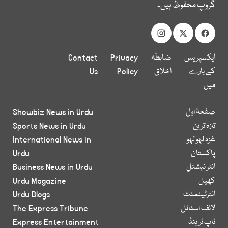
گروپ محفوظ ہیں۔
ایکسپریس
ضابطہ
Privacy
Contact
کے بارے
اخلاق
Policy
Us
میں
صفحۂ اول
Showbiz News in Urdu
تازہ ترین
Sports News in Urdu
غزہ لہو لہو
International News in
پاکستان
Urdu
انٹر نیشنل
Business News in Urdu
کھیل
Urdu Magazine
انٹرٹینمنٹ
Urdu Blogs
لائف اسٹائل
The Express Tribune
ٹاپ ٹرینڈ
Express Entertainment