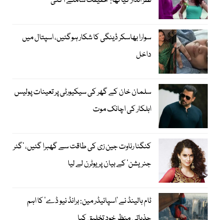
نظر انداز کیا تھا؟ حقیقت سامنے آگئی
سوارا بھاسکر ڈینگی کا شکار ہوگئیں، اسپتال میں
داخل
سلمان خان کے گھر کی سیکیورٹی پر تعینات پولیس
اہلکار کی اچانک موت
کنگنا رناوت جین زی کی طاقت سے گھبرا گئیں، ’گٹر
جنریشن‘ کے بیان پر یوٹرن لے لیا
ٹام ہالینڈ نے ’اسپائیڈر مین: برانڈ نیو ڈے‘ کا اہم
جذباتی منظر خود تخلیق کیا