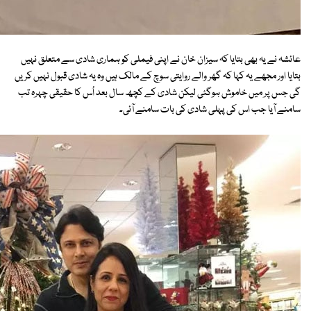
عائشہ نے یہ بھی بتایا کہ سیزان خان نے اپنی فیملی کو ہماری شادی سے متعلق نہیں
بتایا اور مجھے یہ کہا کہ گھر والے روایتی سوچ کے مالک ہیں وہ یہ شادی قبول نہیں کریں
گی جس پر میں خاموش ہوگئی لیکن شادی کے کچھ سال بعد اُس کا حقیقی چہرہ تب
سامنے آیا جب اس کی پہلی شادی کی بات سامنے آئی۔