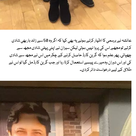
عائشہ نے برہمی کا اظہار کرتے ہوئے یہ بھی کہا کہ اگر وہ 50 سے زائد بار بھی شادی
کرتے تو مجھے اس کی پروا نہیں ہوتی لیکن سیزان نے اپنی پہلی شادی مجھ سے
چھپائی، پھر علم ہوا کہ گرین کارڈ حاصل کرنے کے چکر میں اس نے مجھ سے شادی
کی اور اس دوران وہ میرے پیسے استعمال کرتا رہا اور جب گرین کارڈ مل گیا تو اس نے
طلاق کے لیے درخواست دائر کردی۔