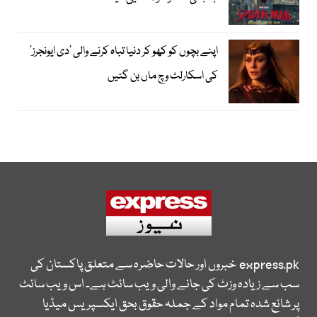
اپنے بچوں کو کھو کر دنیا تباہ کرنے والی ’دی ایونجرز‘
کی اسکارلٹ وچ ماں بن گئیں
express.pk
خبروں اور حالات حاضرہ سے متعلق پاکستان کی
سب سے زیادہ وزٹ کی جانے والی ویب سائٹ ہے۔ اس ویب سائٹ
پر شائع شدہ تمام مواد کے جملہ حقوق بحق ایکسپریس میڈیا