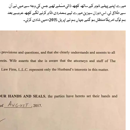
میرے اپنے پہلے شوہر کے ساتھ کچھ ذاتی مسٔلے تھے جس کی وجہ سے میں نے اُن
سے طلاق لی، اس دوران سیزین میرے لیے ہمدردی ظاہر کرنے لگے کچھ عرصے بعد
ہم لوگ امریکا منتقل ہو گئے جہاں ہم نے اپریل 2015ء میں شادی کرلی۔