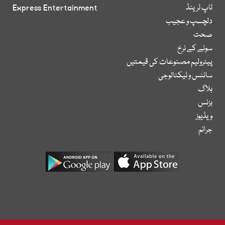
ٹاپ ٹرینڈ
Express Entertainment
دلچسپ و عجیب
صحت
سونے کے نرخ
پیٹرولیم مصنوعات کی قیمتیں
سائنس و ٹیکنالوجی
بلاگ
بزنس
ویڈیوز
جرائم