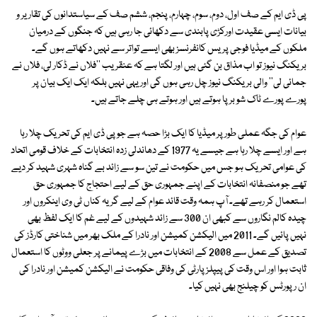
پی ڈی ایم کے صف اول، دوم، سوم، چہارم، پنجم، ششم صف کے سیاستدانوں کی تقاریر و
بیانات ایسی عقیدت اورکڑی پابندی سے دکھائی جا رہی ہیں کہ جنگوں کے درمیان
ملکوں کے میڈیا فوجی پریس کانفرنسز بھی ایسے تواتر سے نہیں دکھاتے ہوں گے۔
بریکنگ نیوز تو اب مذاق بن گئی ہیں اور لگتا ہے کہ عنقریب ''فلاں نے ڈکار لی، فلاں نے
جمائی لی'' والی بریکنگ نیوز چل رہی ہوں گی اور یہی نہیں بلکہ ایک ایک بیان پر
پورے پورے ٹاک شو برپا ہوتے ہیں اور ہوتے ہی چلے جاتے ہیں۔
عوام کی جگہ عملی طور پر میڈیا کا ایک بڑا حصہ ہے جو پی ڈی ایم کی تحریک چلا رہا
ہے اور ایسے چلا رہا ہے جیسے یہ 1977 کے دھاندلی زدہ انتخابات کے خلاف قومی اتحاد
کی عوامی تحریک ہو جس میں حکومت نے تین سو سے زائد بے گناہ شہری شہید کر دیے
تھے جو منصفانہ انتخابات کے اپنے جمہوری حق کے لیے احتجاج کا جمہوری حق
استعمال کر رہے تھے۔ آپ ہمہ وقت قائد عوام کے لیے گریہ کناں ٹی وی اینکروں اور
چیدہ کالم نگاروں سے کبھی ان 300 سے زائد شہیدوں کے لیے غم کا ایک لفظ بھی
نہیں پائیں گے۔ 2011 میں الیکشن کمیشن اور نادرا کے ملک بھر میں شناختی کارڈز کی
تصدیق کے عمل سے 2008 کے انتخابات میں بڑے پیمانے پر جعلی ووٹوں کا استعمال
ثابت ہوا اور اس وقت کی پیپلز پارٹی کی وفاقی حکومت نے الیکشن کمیشن اور نادرا کی
ان رپورٹس کو چیلنج بھی نہیں کیا۔