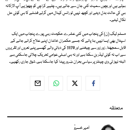
ہوتے ہیں اور بچوں سمیت کئی جان سے جاتے ہیں۔ چلیے کراچی کو چھوڑیے آپ لاڑکانہ
ہی کی حالت بدل دیتے اور کچھ نہیں تو رائس کینال میں گرتے فضلے کا ہی کوئی حل
نکال لیتے۔
مسلم لیگ (ن) کی پنجاب میں کئی عشرے حکومت رہی پورے پنجاب میں ایک
اسپتال بھی ایسا نہیں بنا پائے کہ جسے حکمران خاندان اپنے علاج کرائے جانے کے
قابل سمجھتا ، زور زور سے چیخنے اور 1970 کی دہائی والے گھسے پٹے نعروں اور تقریروں
سے اب نہ کوئی لیڈر بن سکتا ہے اور نہ ہی اصلی عوامی تحریک چلائی جاسکتی ہے
البتہ نیوز ٹی وی چینلز پر سیاسی بحران ضرور پیدا کیا جاسکتا ہے، شوق جاری رکھیے۔
متعلقہ
امیر خسروؒ