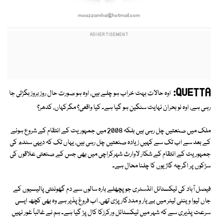
moazzamhai@hotmail.com
QUETTA:
اوہ حالات بہت خراب ہو چلے ہیں، اوہ ہو صورت حال روز بروز بگڑتی جا
رہی ہے، اوہ نو بحران نہایت سنگین ہو گیا ہے۔ کیا واقعی؟ مگرکہاں، کدھر؟
ملک میں صنعتیں چل رہی ہیں بلکہ 2008 میں جمہوریت کے انتقام کے شروع ہونے
کے بعد سے اب تک سے کہیں زیادہ صنعتیں چل رہی ہیں، یہاں تک کہ دیہی سندھ کی
جمہوریت کے انتقام کے شکار لاوارث شہرکراچی میں بھی جس کے صنعتی علاقوں کی
سڑکوں پر اگرچہ گاڑیوں کا چلنا محال ہے۔
فیصل آباد کی ٹیکسٹائل انڈسٹری جو پچھلے بارہ سالوں سے دم گھونٹتی پالیسیوں کے
جاں لیوا وینٹی لیٹر میں بے یار و مددگار پڑی تھی، اب فروغ پذیر ہے وہ بھی کچھ ایسی
سرعت پذیری سے کہ شہر میں ٹیکسٹائل ورکرزکا کال پڑ گیا ہے۔ ہم نے غالباً غور نہیں