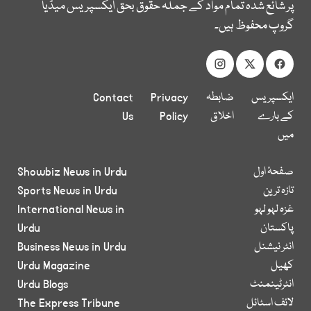
پر شائع شدہ تمام مواد کے جملہ حقوق بحق ایکسپریس میڈیا
گروپ محفوظ ہیں۔
ایکسپریس
ضابطہ
Privacy
Contact
کے بارے
اخلاق
Policy
Us
میں
صفحۂ اول
Showbiz News in Urdu
تازہ ترین
Sports News in Urdu
غزہ لہو لہو
International News in
پاکستان
Urdu
انٹر نیشنل
Business News in Urdu
کھیل
Urdu Magazine
انٹرٹینمنٹ
Urdu Blogs
لائف اسٹائل
The Express Tribune