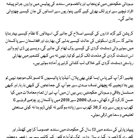
صوبائی حکومتوں میں تو پنجاب اور بالخصوص سندھ کی پولیس میں ہزاروں جرائم پیشہ
افراد نیچے سے اوپر تک بھرتی کیے گئے، پٹواریوں سے انسانوں کی جان کیسے چھڑوائی
جائے گی۔
کرپشن کے گڑھ اداروں کی کیسے اصلاح کی جائے گی، اسپتالوں کا نظام کیسے بہتر بنایا
جائے گا، سرکاری اسکولوں کی حالت کیسے بدلے گی، بھارت اور افغانستان سے پاکستان
میں ہونے والی دہشت گردی کی کیسے روک تھام کی جائے گی۔ ویسے پی ڈی ایم والے
اس دہشت گردی کی مذمت تک کرنے کو تیار نہیں نہ ہی کبھی کشمیر میں بھارتی
ریاستی دہشت گردی کے خلاف لب کشائی کرنے پر آمادہ ہوتے ہیں۔
چلیے اگر آپ کے پاس ایسا کوئی بھی پلان، آئیڈیا یا پالیسیوں کا تصور تک موجود نہیں تو
یہی بتا دیجیے کہ پچھلی نصف صدی سے جو آپ کی جماعتوں کی کبھی بار بار اور کبھی
مسلسل وفاقی و صوبائی حکومتیں رہی ہیں ان میں آپ نے ان تمام معاملات میں کیا
حسن کارکردگی دکھائی۔ صرف 2008 سے 2018 میں پاکستان پر چڑھے قرضے 6
کھرب روپوں سے بڑھ کر 30 کھرب سے زیادہ ہوگئے نہ کوئی ڈیم بنا نہ کوئی صنعتی
تعلیمی و سماجی ترقی ہوئی۔
پیپلز پارٹی کی سندھ میں 13 سال کی حکومت میں سندھ خصوصاً کراچی کھنڈر اور
کچرے کا ڈھیر بن گیا، ہر سال ہزاروں لوگ تو آوارہ کتوں کے کاٹنے سے ہی زخمی و معذور