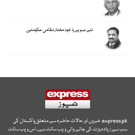
نئے صوبے یا خود مختار مقامی حکومتیں
express.pk
خبروں اور حالات حاضرہ سے متعلق پاکستان کی
سب سے زیادہ وزٹ کی جانے والی ویب سائٹ ہے۔ اس ویب سائٹ