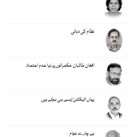
نظام کی دہائی
افغان طالبان حکمرانوں پر نیا عدم اعتماد
یہاں الیکشن ایسے ہی ہوتے ہیں
بے چارے عوام