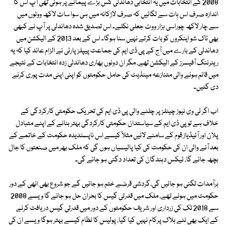
2008 کے انتخابات میں یہ انتخابی دھاندلی کس بڑے پیمانے پر ہوئی تھی آپ اس کا
اندازہ صرف اس بات سے لگائیں کہ صرف لاڑکانہ میں ہی سوا سات لاکھ ووٹوں میں
سے چار لاکھ چوراسی ہزار ووٹ جعلی نکلے۔ اس تصدیق شدہ دھاندلی پر آپ نے کبھی
بھی ٹاک شو اینکروں کو بات کرتے نہیں سنا ہوگا۔ اس کے بعد 2013 کے الیکشن میں
دھاندلی کے بارے میں آج کے پی ڈی ایم کی جماعت پیپلز پارٹی نے الزام عائد کیا کہ یہ
ریٹرننگ آفیسرز کے الیکشن تھے، مگر ان دونوں بھاری دھاندلی زدہ انتخابات کے نتیجے
میں قائم ہونے والی متنازعہ مینڈیٹ کی حامل حکومتوں کو اپنی اپنی مدت پوری کرنے
دی گئیں۔
اب اگر ٹی وی نیوز چینلز پر چلنے والی پی ڈی ایم کی تحریک حکومتی کارکردگی کے
خلاف ہے تو پی ڈی ایم کے سیاستدان حکومتی کارکردگی بہتر بنانے کے اپنے متبادل
پلان اور آئیڈیاز قوم کے سامنے لائیں مثلاً کیسے اس ناپسندیدہ حکومت کے خاتمے کے
بعد آنے والی ان کی حکومت کی کیا پالیسیاں ہوں گی کہ ملک بھر میں صنعتوں کا جال
بچھ جائے گا، ٹیکس دہندگان کی تعداد دگنی ہو جائے گی۔
برآمدات تگنی ہو جائیں گی،گردشی قرضے ختم ہو جائیں گے جو شروع بھی انھی کے دور
حکومت میں ہوئے تھے، ملک میں قدرتی گیس کا بحران حل ہو جائے گا ویسے 2008
سے 2018 تک کی زرداری اور شریف حکومتوں کے دور میں قدرتی گیس دریافت کرنے
کے ایک بھی نئے بلاک پرکام نہیں کیا گیا، پولیس کا نظام کیسے بہتر ہوگا ویسے ان کی