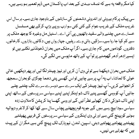
کیا مگر واقعہ یہ ہے کہ نصف صدی کے بعد اب پاکستان میں ڈیم تعمیر ہو رہے ہیں۔
سی پیک پرکام بیرونی اور اندرونی دشمنوں کی سازشوں کے باوجود جاری ہے۔ ہر سال اس
غریب ملک کے غریب عوام کے کئی کئی سو ارب روپے ہڑپ کرکے بھی مسلسل
خسارے میں چلنے والے سفید ہاتھیوں پی آئی اے ، اسٹیل مل وغیرہ کا بوجھ ملک پر
سے کم کیا جا رہا ہے۔ سڑکیں، ہائی وے، ریلیں، جہاز رواں ہیں، دکانوں، بازاروں، کارخانوں،
دفتروں، گوداموں میں کام جاری ہے۔ اگر آپ ملک میں بحران ڈھونڈنے نکلے ہیں تو
ایسے اِدھر اُدھر گھومنے پر تو آپ کے ہاتھ مایوسی ہی لگے گی۔
ملک میں بحران دیکھنا ہے تو ٹی وی آن کریں اور نیوز چینلز لگا لیں اور پھر دیکھیں خالی
خولی کا تماشا۔ اب یہ آپ پر ہے چاہیں تو اس گھسی پٹی دھما چوکڑی کو بحران سمجھ
کر انجوائے کریں۔ آپ نیوز چینلز کے ایک سرے سے دوسرے سرے تک چلتے چلے
جائیں آپ کو وہی گھسے پٹے ٹاک شو اینکر اپنے اپنے سیاسی سرپرستوں کے ساتھ اپنی
اپنی ٹاک شوزکی دکان کھولے نظر آئیں گے اور وہی گھسا پٹا کرپشن کا ملاوٹ زدہ
سیاسی سودا بیچ رہے ہوں گے جو یہ قوم پچھلے پچاس سال سے کھا کھا کر لاغر و دیوالیہ
ہونے کو پہنچ گئی ہے اور ٹی وی اینکروں کے سیاسی سرپرستوں کی فربہی پھیلتے
پھیلتے پھولتے پھولتے دبئی، اسپین، لندن، نیویارک تک پہنچ گئی ہے، مگر ان کے پیٹ
ہیں کہ بھرتے ہی نہیں۔