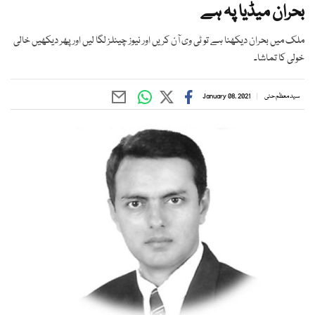
بحران میڈیا پہ ہے
ملک میں بحران دیکھنا ہے تو ٹی وی آن کریں اور نیوز چینلز لگا لیں اور پھر دیکھیں خالی
خولی کا تماشا۔
سید معظم حئی
January 08, 2021