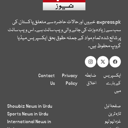
express.pk
خبروں اور حالات حاضرہ سے متعلق پاکستان کی
سب سے زیادہ وزٹ کی جانے والی ویب سائٹ ہے۔ اس ویب سائٹ
پر شائع شدہ تمام مواد کے جملہ حقوق بحق ایکسپریس میڈیا
گروپ محفوظ ہیں۔
ایکسپریس
ضابطہ
Privacy
Contact
کے بارے
اخلاق
Policy
Us
میں
صفحۂ اول
Showbiz News in Urdu
تازہ ترین
Sports News in Urdu
غزہ لہو لہو
International News in