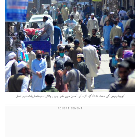
کورونا وائرس کے باعث 66 لاکھ افراد کی آمدن میں کمی ہوئی، وفاقی ادارہ شماریات۔ فوٹو : فائل