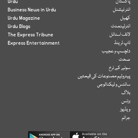
پاکستان
Urdu
انٹر نیشنل
Business News in Urdu
کھیل
Urdu Magazine
انٹرٹینمنٹ
Urdu Blogs
لائف اسٹائل
The Express Tribune
ٹاپ ٹرینڈ
Express Entertainment
دلچسپ و عجیب
صحت
سونے کے نرخ
پیٹرولیم مصنوعات کی قیمتیں
سائنس و ٹیکنالوجی
بلاگ
بزنس
ویڈیوز
جرائم