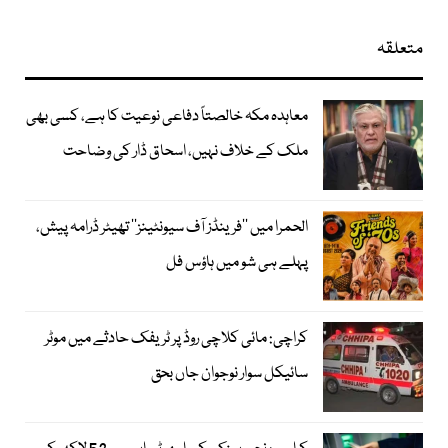
متعلقہ
معاہدہ مکہ خالصتاً دفاعی نوعیت کا ہے، کسی بھی
ملک کے خلاف نہیں، اسحاق ڈار کی وضاحت
الحمرا میں ’’فرینڈز آف سیونٹینز‘‘ تھیٹر ڈرامہ پیش،
پہلے ہی شو میں ہاؤس فل
کراچی: مائی کلاچی روڈ پر ٹریفک حادثے میں موٹر
سائیکل سوار نوجوان جاں بحق