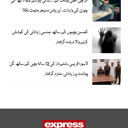
کراچی: نجی بینک کے اے ٹی ایم سے 53 لاکھ کی
چوری کی واردات، آپریشن منیجر ملوث نکلا
کمسن بچیوں کے ساتھ جنسی زیادتی کی کوشش
کرنے والا درندہ گرفتار
لاہور؛ قریبی رشتےدار کی 12 سالہ بچی کے ساتھ گن
پوائنٹ پر زیادتی، ملزم گرفتار