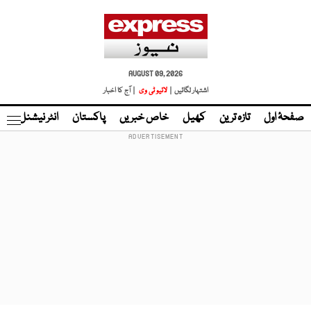
AUGUST 09, 2026
اشتہار لگائیں |
لائیو ٹی وی
| آج کا اخبار
صفحۂ اول
تازہ ترین
کھیل
خاص خبریں
پاکستان
انٹر نیشنل
ٹا