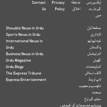
ایکسپریس
ضابطہ
Privacy
Contact
کے بارے
اخلاق
Policy
Us
میں
صفحۂ اول
Showbiz News in Urdu
تازہ ترین
Sports News in Urdu
غزہ لہو لہو
International News in
پاکستان
Urdu
انٹر نیشنل
Business News in Urdu
کھیل
Urdu Magazine
انٹرٹینمنٹ
Urdu Blogs
لائف اسٹائل
The Express Tribune
ٹاپ ٹرینڈ
Express Entertainment
دلچسپ و عجیب
صحت
سونے کے نرخ
پیٹرولیم مصنوعات کی قیمتیں