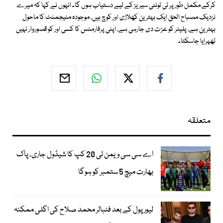
کرکے مکمل طور پر ٹی ٹونٹی سیریز کے لیے دستیاب ہوں گا۔ انہوں نے کہا کہ میرے
نزدیک مصباح الحق ایک بہترین کھلاڑی اور کوچ ہیں، موجودہ منیجمنٹ کا ماحول
بہترین ہے، پلیئر کو عزت دی جارہی ہے، اپنی پرفارمنس کا کسی اور کو قصوروار نہیں
ٹھہرایا جاسکتا۔
متعلقہ
اے سی سی ویمن ٹی 20 کپ کا شیڈول جاری، پاک
بھارت میچ 5 ستمبر کو ہوگا
لیور پول کے بعد فٹبالر محمد صلاح کی اگلی ممکنہ