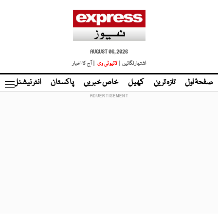
AUGUST 06, 2026
اشتہار لگائیں |
لائیو ٹی وی
| آج کا اخبار
صفحۂ اول
تازہ ترین
کھیل
خاص خبریں
پاکستان
انٹر نیشنل
ٹا