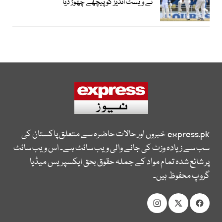
نے ویسٹ انڈیز کو پیچھے چھوڑ دیا
express.pk
خبروں اور حالات حاضرہ سے متعلق پاکستان کی
سب سے زیادہ وزٹ کی جانے والی ویب سائٹ ہے۔ اس ویب سائٹ
پر شائع شدہ تمام مواد کے جملہ حقوق بحق ایکسپریس میڈیا
گروپ محفوظ ہیں۔