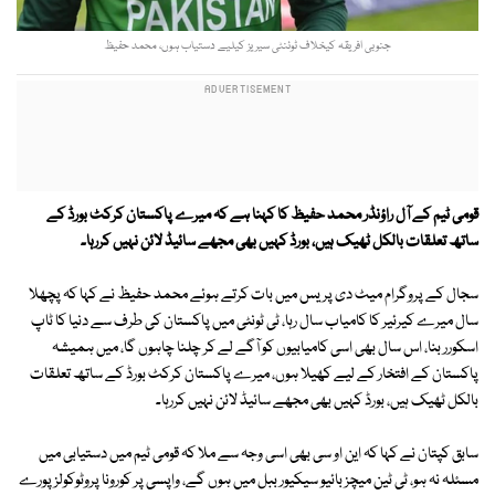
جنوبی افریقہ کیخلاف ٹوئنٹی سیریز کیلیے دستیاب ہوں، محمد حفیظ
قومی ٹیم کے آل راؤنڈر محمد حفیظ کا کہنا ہے کہ میرے پاکستان کرکٹ بورڈ کے
ساتھ تعلقات بالکل ٹھیک ہیں، بورڈ کہیں بھی مجھے سائیڈ لائن نہیں کررہا۔
سجال کے پروگرام میٹ دی پریس میں بات کرتے ہوئے محمد حفیظ نے کہا کہ پچھلا
سال میرے کیرئیر کا کامیاب سال رہا، ٹی ٹونٹی میں پاکستان کی طرف سے دنیا کا ٹاپ
اسکورر بنا، اس سال بھی اسی کامیابیوں کو آگے لے کر چلنا چاہوں گا، میں ہمیشہ
پاکستان کے افتخار کے لیے کھیلا ہوں، میرے پاکستان کرکٹ بورڈ کے ساتھ تعلقات
بالکل ٹھیک ہیں، بورڈ کہیں بھی مجھے سائیڈ لائن نہیں کررہا۔
سابق کپتان نے کہا کہ این او سی بھی اسی وجہ سے ملا کہ قومی ٹیم میں دستیابی میں
مسئلہ نہ ہو، ٹی ٹین میچز بائیو سیکیور ببل میں ہوں گے، واپسی پر کورونا پروٹوکولز پورے