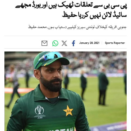
پی سی بی سے تعلقات ٹھیک ہیں اور بورڈ مجھے
سائیڈ لائن نہیں کررہا حفیظ
جنوبی افریقہ کیخلاف ٹوئنٹی سیریز کیلیے دستیاب ہوں، محمد حفیظ
January 20, 2021
Sports Reporter