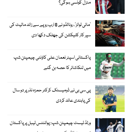
منزل کونسی ہوگی؟
’مائی ٹوائز‘، رونالڈو نے 8 ارب روپے سے زائد مالیت کی
سپر کار کلیکشن کی جھلک دکھا دی
پاکستانی اسپنر نعمان علی کاؤنٹی چیمپئن شپ
میں لنکاشائر کا حصہ بن گئے
پی سی بی نے ڈومیسٹک کرکٹر حمزہ نذر پر دو سال
کی پابندی عائد کردی
ورلڈ ٹیسٹ چیمپئن شپ: پوائنٹس ٹیبل پر پاکستان