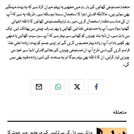
متعدد مصنوعی کھانوں کے بارے میں مجھے یہ پہلو حیران کرتا ہے کہ وہ بہت مہنگے
بھی ہوتے ہیں۔ حالانکہ قدرتی اجزا کا استعمال سستا ہوسکتا ہے ، طریقہ یہ ہے کہ آپ
ان کی مناسب مقدار استعمال کریں۔ میرے نزدیکمصنوعی کھانوں کا ذائقہ انتہائی
گھٹیا ہوتا ہے۔ آپ یہ مصنوعی غذائیں کھالیں یا پھر صرف چینی ہی پھانک لیں، ایک
ہی بات ہے۔ ان ڈبہ بند چیزوں کو کھانے سے بہتر ہے کہ آپ سبز سیب کھالیں یا مٹھی
بھر کچے بادام۔ آپ زیادہ بہتر محسوس کریں گے اور اپنے جسم کو بہت زیادہ اعلیٰ غذا
فراہم کریں گے۔اسی طرح آپ ان مصنوعی چیزوں کے بجائے قدرتی اشیا سے خود ہی
چیزیں تیار کرلیں، ان کا ذائقہ بھی بہتر ہوگا اور وہ صحت کے لئے زیادہ مفید بھی ہوں
گی۔
متعلقہ
ورزش سے دل کی بے ترتیبی کے مریضوں میں موت کا