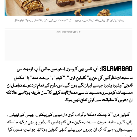
پروٹین بار اور لال پیلے وٹامن واٹر سے دور رہیں۔ ان کا صحت کے لیے کوئی فائدہ نہیں ہوتا۔ فوٹو: فائل
ISLAMABAD:
آپ کسی بھی گروسری اسٹور میں جائیں ،آپ کو بہت سی
مصنوعات نظر آئیں گی جن پر'' گلوٹین فری '' ، '' کیٹو '' ، '' صحت مند '' یا '' مکمل
قدرتی'' وغیرہ وغیرہ جیسے لیبلز لگے ہوں گے۔ اس طرح کے تمام تر دعوے دراصل ان
مصنوعات کو دوسری مصنوعات سے ممتاز ثابت کرنے کا آسان طریقہ ہوتا ہے حالانکہ
ان دعووں کا حقیقت سے کوئی تعلق نہیں ہوتا۔
'' گلوٹین فری'' کا چمکتا دمکتا لوگو اب گری دار میووں کے پیکٹوں، چپس کے تھیلوں ،
پاپ کارن ، سفید اخروٹ سے بنے مکھن حتیٰ کہ پھلیوں کے ڈبوں پر بھی دیکھا جاسکتا
ہے۔ سوال یہ ہے کہ کیا ان چیزوں میں پہلے کبھی گلوٹین ہوتا تھا جو اب یہ دعویٰ کیا