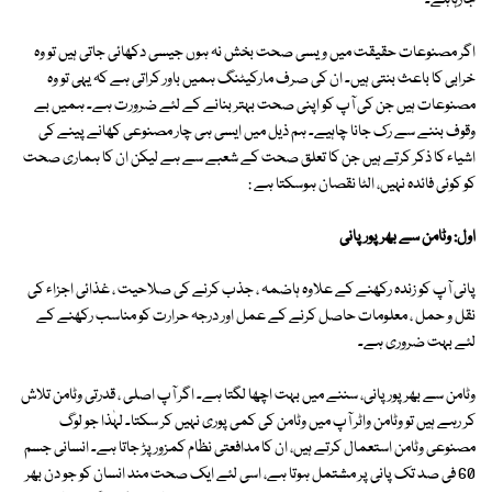
جارہاہے۔
اگر مصنوعات حقیقت میں ویسی صحت بخش نہ ہوں جیسی دکھائی جاتی ہیں تو وہ
خرابی کا باعث بنتی ہیں۔ ان کی صرف مارکیٹنگ ہمیں باور کراتی ہے کہ یہی تو وہ
مصنوعات ہیں جن کی آپ کو اپنی صحت بہتر بنانے کے لئے ضرورت ہے۔ ہمیں بے
وقوف بننے سے رک جانا چاہیے۔ ہم ذیل میں ایسی ہی چار مصنوعی کھانے پینے کی
اشیاء کا ذکر کرتے ہیں جن کا تعلق صحت کے شعبے سے ہے لیکن ان کا ہماری صحت
کو کوئی فائدہ نہیں، الٹا نقصان ہوسکتا ہے :
اول: وٹامن سے بھرپور پانی
پانی آپ کو زندہ رکھنے کے علاوہ ہاضمہ ، جذب کرنے کی صلاحیت ، غذائی اجزاء کی
نقل و حمل ، معلومات حاصل کرنے کے عمل اور درجہ حرارت کو مناسب رکھنے کے
لئے بہت ضروری ہے۔
وٹامن سے بھرپور پانی، سننے میں بہت اچھا لگتا ہے۔ اگر آپ اصلی ، قدرتی وٹامن تلاش
کر رہے ہیں تو وٹامن واٹر آپ میں وٹامن کی کمی پوری نہیں کر سکتا۔ لہٰذا جو لوگ
مصنوعی وٹامن استعمال کرتے ہیں، ان کا مدافعتی نظام کمزور پڑ جاتا ہے۔ انسانی جسم
60 فی صد تک پانی پر مشتمل ہوتا ہے، اسی لئے ایک صحت مند انسان کو جو دن بھر