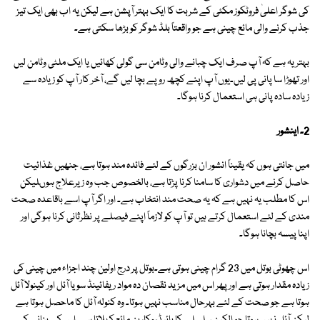
کی شوگر اعلیٰ فروٹکوز مکئی کے شربت کا ایک بہتر آپشن ہے لیکن یہ اب بھی ایک تیز
جذب کرنے والی مائع چینی ہے جو واقعتاً بلڈ شوگر کو بڑھا سکتی ہے۔
بہتر یہ ہے کہ آپ صرف ایک چبانے والی وٹامن سی گولی کھائیں یا ایک ملٹی وٹامن لیں
اور تھوڑا سا پانی پی لیں۔یوں آپ اپنے کچھ روپے بچا لیں گے، آخر کار آپ کو زیادہ سے
زیادہ سادہ پانی ہی استعمال کرنا ہوگا۔
2۔ اینشور
میں جانتی ہوں کہ یقیناً انشور ان بزرگوں کے لئے فائدہ مند ہوتا ہے، جنھیں غذائیت
حاصل کرنے میں دشواری کا سامنا کرنا پڑتا ہے، بالخصوص جب وہ زیرعلاج ہوںلیکن
اس کا مطلب یہ نہیں ہے کہ یہ صحت مند انتخاب ہے۔ اور اگر آپ اسے باقاعدہ صحت
مندی کے لئے استعمال کرتے ہیں تو آپ کو لازماً اپنے فیصلے پر نظرثانی کرنا ہوگی اور
اپنا پیسہ بچانا ہوگا۔
اس چھوٹی بوتل میں 23 گرام چینی ہوتی ہے۔بوتل پر درج اولین چند اجزاء میں چینی کی
زیادہ مقدار ہوتی ہے اور پھر اس میں مزید نقصان دہ مواد ریفائینڈ سویا آئل اور کینولا آئل
ہوتا ہے جو صحت کے لئے بہرحال مناسب نہیں ہوتا۔ وہ کنولہ آئل کا ماحصل ہوتا ہے