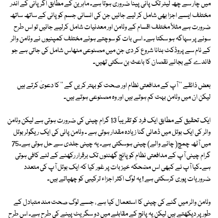
میں چار سے چھ لیٹر تک پانی پینا ضروری ہوتا ہے۔ ماہرین کے مطابق اگر پانی کے اندر
مختلف ایسے اجزا بھی شامل کر لیے جائیں جن کی انسانی جسم کو پانی کے ساتھ ساتھ
ضرورت ہے مثلاً مختلف اقسام کے وٹامن اور معدنیات شامل کرلیے جائیں تو اس طرح
سونے پر سہاگہ ہو سکتا ہے۔ اسی بات کو سوچتے ہوئے مختلف کمپنیوں نے وٹامن واٹر
کے نام سے پروڈکٹ بنانا شروع کر دی جن میں مصنوعی مٹھاس شامل کی جاتی ہے جو
فائدے کے بجائے نقصان کا باعث بن سکتی تھیں۔
بعض ذائقے '' آپ کے مدافعتی نظام اور صحت کو بہتر کریں گے '' کا دعویٰ کرتے ہیں
لیکن ان میں وٹامن بہت کم ہوتے ہیں اور وہ مصنوعی ہوتے ہیں۔
ایک تحقیق کے مطابق ایک فرد کو تقریباً 13 گرام چینی کی ضرورت ہوتی ہے لیکن وٹامن
واٹر کی ایک بوتل میں ڈھائی گنا زیادہ مقدار ہوتی ہے ۔ وٹامن پانی کی ایک ریگولر بوتل
میں آٹھ چمچ( چائے والے) چینی ہوسکتی ہے۔ یہ چینی جلدی سے حل ہوتی ہے۔75
گرام چینی آپ کے مدافعتی نظام کو پانچ گھنٹوں تک برقرار رکھنے کے لئے کافی ہوتی
ہے۔کیا آپ نے کبھی اس مضحکہ خیز بات پر غور کیا کہ ایک بوتل آپ کی متعدد
ضروریات پوری کرسکتی ہے ! یہ لوگ اکثر اجزاء ترکیبی کو چھپاتے ہیں۔
وٹامن واٹر میں گنے کی چینی کا استعمال کیا ہے ، جسے لوگ صحت مند متبادل کے
طور پر دیکھتے ہیں لیکن یہ پانچ کے مقابلے میں دو سگریٹ پینے کی طرح ہے۔ اس طرح