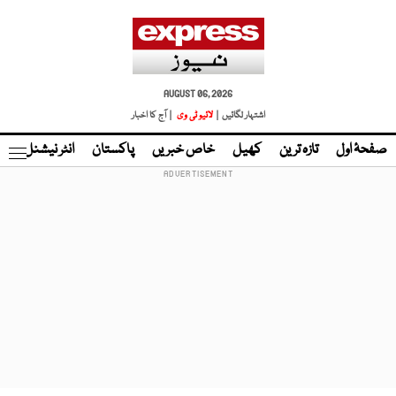
AUGUST 06, 2026
اشتہار لگائیں |
لائیو ٹی وی
| آج کا اخبار
صفحۂ اول
تازہ ترین
کھیل
خاص خبریں
پاکستان
انٹر نیشنل
ٹا