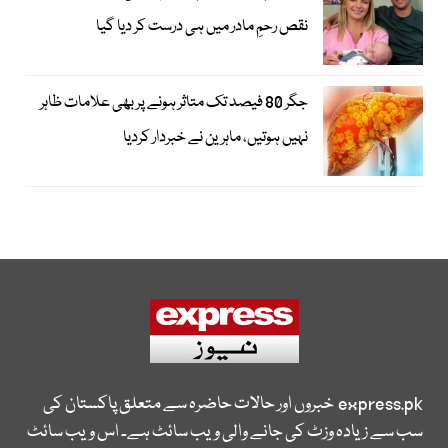
نقص رحمِ مادر میں ہی درست کر دیا گیا
جگر 80 فیصد تک متاثر ہونے پر بھی علامات ظاہر
نہیں ہوتیں، ماہرین نے خبردار کردیا
express.pk
خبروں اور حالات حاضرہ سے متعلق پاکستان کی
سب سے زیادہ وزٹ کی جانے والی ویب سائٹ ہے۔ اس ویب سائٹ