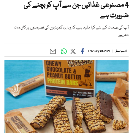
4 مصنوعی غذائیں جن سے آپ کو بچنے کی
ضرورت ہے
آپ کی صحت کے لئے کیا مفید ہے، کاروباری کمپنیوں کی نصیحتوں پر کان مت
دھریے
قدسیہ مدثر
February 04, 2021