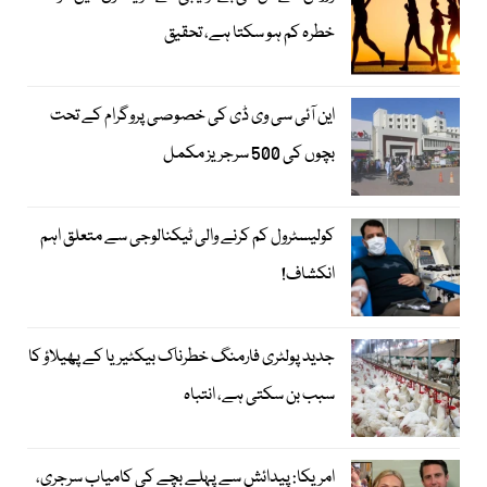
خطرہ کم ہو سکتا ہے، تحقیق
این آئی سی وی ڈی کی خصوصی پروگرام کے تحت
بچوں کی 500 سرجریز مکمل
کولیسٹرول کم کرنے والی ٹیکنالوجی سے متعلق اہم
انکشاف!
جدید پولٹری فارمنگ خطرناک بیکٹیریا کے پھیلاؤ کا
سبب بن سکتی ہے، انتباہ
امریکا: پیدائش سے پہلے بچے کی کامیاب سرجری،