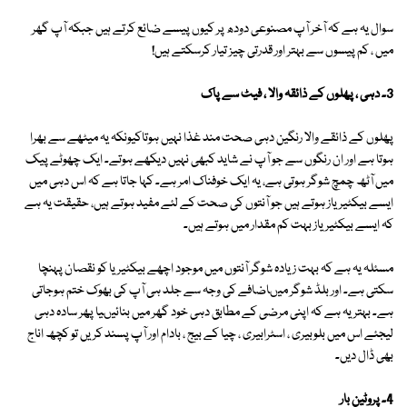
سوال یہ ہے کہ آخر آپ مصنوعی دودھ پر کیوں پیسے ضائع کرتے ہیں جبکہ آپ گھر
میں ، کم پیسوں سے بہتر اور قدرتی چیز تیار کرسکتے ہیں!
3۔ دہی ، پھلوں کے ذائقہ والا ، فیٹ سے پاک
پھلوں کے ذائقے والا رنگین دہی صحت مند غذا نہیں ہوتاکیونکہ یہ میٹھے سے بھرا
ہوتا ہے اور ان رنگوں سے جو آپ نے شاید کبھی نہیں دیکھے ہوتے۔ ایک چھوٹے پیک
میں آٹھ چمچ شوگر ہوتی ہے، یہ ایک خوفناک امر ہے۔ کہا جاتا ہے کہ اس دہی میں
ایسے بیکٹیریاز ہوتے ہیں جو آنتوں کی صحت کے لئے مفید ہوتے ہیں، حقیقت یہ ہے
کہ ایسے بیکٹیریاز بہت کم مقدار میں ہوتے ہیں۔
مسئلہ یہ ہے کہ بہت زیادہ شوگر آنتوں میں موجود اچھے بیکٹیریا کو نقصان پہنچا
سکتی ہے۔ اور بلڈ شوگر میںاضافے کی وجہ سے جلد ہی آپ کی بھوک ختم ہوجاتی
ہے۔ بہتر یہ ہے کہ اپنی مرضی کے مطابق دہی خود گھر میں بنائیںیا پھر سادہ دہی
لیجئے اس میں بلوبیری ، اسٹرابیری ، چیا کے بیج ، بادام اور آپ پسند کریں تو کچھ اناج
بھی ڈال دیں۔
4۔ پروٹین بار