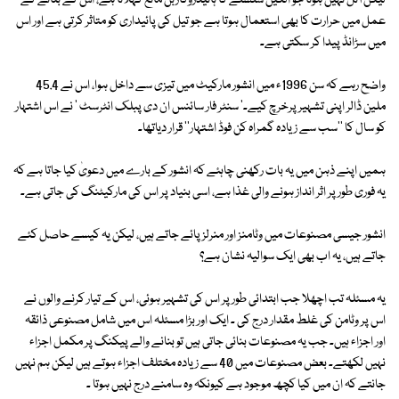
لیکن آئل نہیں ہوتا جو الکین سلسلے کا ہائیڈروکاربن مائع کہلاتا ہے، اس کے بنانے کے
عمل میں حرارت کا بھی استعمال ہوتا ہے جو تیل کی پائیداری کو متاثر کرتی ہے اور اس
میں سڑانڈ پیدا کر سکتی ہے۔
واضح رہے کہ سن 1996ء میں انشور مارکیٹ میں تیزی سے داخل ہوا، اس نے 45.4
ملین ڈالر اپنی تشہیر پرخرچ کیے۔' سنٹر فار سائنس ان دی پبلک انٹرسٹ ' نے اس اشتہار
کو سال کا ''سب سے زیادہ گمراہ کن فوڈ اشتہار'' قرار دیاتھا۔
ہمیں اپنے ذہن میں یہ بات رکھنی چاہئے کہ انشور کے بارے میں دعویٰ کیا جاتا ہے کہ
یہ فوری طور پر اثر انداز ہونے والی غذا ہے، اسی بنیاد پر اس کی مارکیٹنگ کی جاتی ہے۔
انشور جیسی مصنوعات میں وٹامنز اور منرلز پائے جاتے ہیں، لیکن یہ کیسے حاصل کئے
جاتے ہیں، یہ اب بھی ایک سوالیہ نشان ہے؟
یہ مسئلہ تب اچھلا جب ابتدائی طور پر اس کی تشہیر ہوئی، اس کے تیار کرنے والوں نے
اس پر وٹامن کی غلط مقدار درج کی ۔ ایک اور بڑا مسئلہ اس میں شامل مصنوعی ذائقہ
اور اجزاء ہیں۔ جب یہ مصنوعات بنائی جاتی ہیں تو بنانے والے پیکنگ پر مکمل اجزاء
نہیں لکھتے۔ بعض مصنوعات میں 40 سے زیادہ مختلف اجزاء ہوتے ہیں لیکن ہم نہیں
جانتے کہ ان میں کیا کچھ موجود ہے کیونکہ وہ سامنے درج نہیں ہوتا ۔