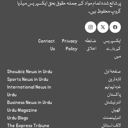
پر شائع شدہ تمام مواد کے جملہ حقوق بحق ایکسپریس میڈیا
گروپ محفوظ ہیں۔
ایکسپریس
ضابطہ
Privacy
Contact
کے بارے
اخلاق
Policy
Us
میں
صفحۂ اول
Showbiz News in Urdu
تازہ ترین
Sports News in Urdu
غزہ لہو لہو
International News in
پاکستان
Urdu
انٹر نیشنل
Business News in Urdu
کھیل
Urdu Magazine
انٹرٹینمنٹ
Urdu Blogs
لائف اسٹائل
The Express Tribune