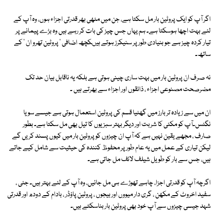
اگر آپ کو ایک پروٹین بار مل سکتا ہے، جن میں مٹھی بھر قدرتی اجزاء ہوں، وہ آپ کے
لئے بہت اچھا ہوسکتا ہے۔ ہم یہاں جس چیز کی بات کر رہے ہیں وہ بڑے پیمانے پر
تیار کردہ چیز ہے جو بنیادی طور پر سنیکرز ہوتے ہیںکچھ اضافی ' پروٹین تھرو ان ' کے
ساتھ۔
نہ صرف ان پروٹین بار میں بہت ساری چینی ہوتی ہے بلکہ یہ ناقابل بیان حد تک
مضرصحت مصنوعی اجزاء ، ذائقوں اور اجزاء سے بھرتے ہیں ۔
ان میں سے زیادہ تر بارز میں گھٹیا قسم کی پروٹین استعمال ہوتی ہے جیسے سویا
نگٹس۔آپ کو مکئی کا شربت اور دیگر بہتر سبزیوں کا تیل بھی مل سکتا ہے۔ بطور
صارف ، مجھے یقین نہیں ہے کہ آپ ان چیزوں کو پروٹین بار میں کیوں پسند کریں گے
لیکن تیاری کے عمل میں یہ عام طور پر محفوظ کنندہ کی حیثیت سے شامل کیے جاتے
ہیں، جس سے بار کو طویل شیلف لائف مل جاتی ہے۔
اگرچہ آپ کو قدرتی اجزا، چاہے تھوڑے ہی مل جائیں، وہ آپ کے لئے بہتر ہیں۔ جئی ،
سفید اخروٹ کے مکھن ، گری دار میووں اور بیجوں ، پروٹین پاؤڈر ، بادام کے دودھ اور قدرتی
شہد جیسی چیزوں سے آپ خود بھی پروٹین بار بناسکتے ہیں۔