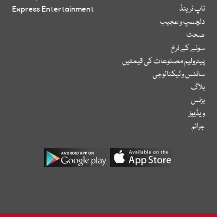
ٹاپ ٹرینڈ
Express Entertainment
دلچسپ و عجیب
صحت
سونے کے نرخ
پیٹرولیم مصنوعات کی قیمتیں
سائنس و ٹیکنالوجی
بلاگ
بزنس
ویڈیوز
جرائم