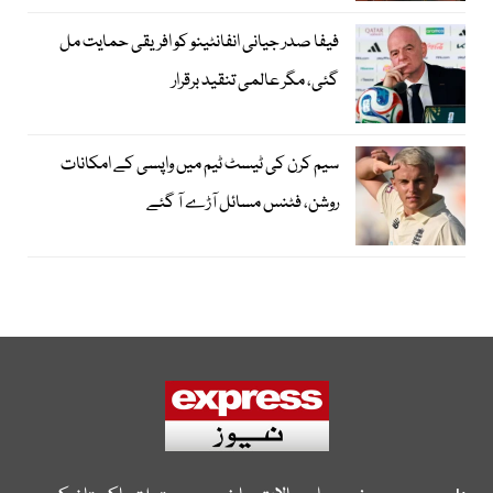
فیفا صدر جیانی انفانٹینو کو افریقی حمایت مل
گئی، مگر عالمی تنقید برقرار
سیم کرن کی ٹیسٹ ٹیم میں واپسی کے امکانات
روشن، فٹنس مسائل آڑے آ گئے