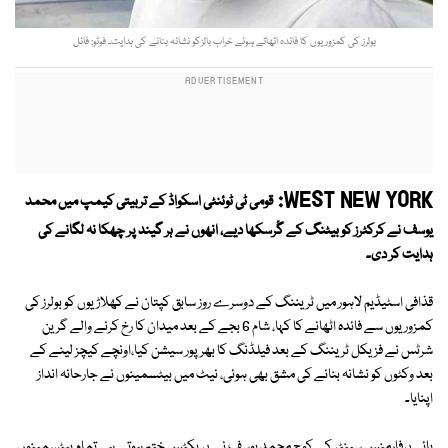
بولرز کی کمزوریوں کا فائدہ اٹھاتے ہوئے خراب بالزکو نشانہ بنانے کی ہدایت۔ فوٹو: فائل
WEST NEW YORK:
قومی ٹی ٹوئنٹی اسکواڈ کے تربیتی کیمپ میں محمد
یوسف نے کرکٹرز کو بیٹنگ کے گْرسکھا دیے، انھوں نے ہر گیند پر چھکا نہ لگانے کی
ہدایت کر دی۔
قذافی اسٹیڈیم لاہور میں ٹریننگ کے دوسرے روز سابق کپتان نے کھلاڑیوں کو بولرز کی
کمزوریوں سے فائدہ اٹھانے کا کہا، شام 6 بجے کے بعد میدان کا رخ کرنے والے گرین
شرٹس نے فزیکل ٹریننگ کے بعد فیلڈنگ کا بھرپور سیشن کیا،اونچے کیچز لینے کے
بعد وکٹوں کو نشانہ بنانے کی مشق بھی ہوئی، نیٹ میں بیٹسمینوں نے جارحانہ انداز
اپنایا۔
ہائی پرفارمنس سینٹر کے کوچ محمد یوسف نے پریکٹس ختم ہوتے ہی تمام بیٹسمینوں