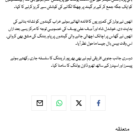
کو ایک جگہ جمع کر کے ہر گیند پر چھکا لگانے کی کوشش سے گریز کرنے کا کہا۔
انھوں نے بولرز کی کمزوریوں کا فائدہ اٹھاتے ہوئے خراب گیندوں کو نشانہ بنانے کی
ہدایت دی، خوشدل شاہ اور آصف علی یوسف کی خصوصی توجہ کا مرکز رہے، بعد ازاں
انھوں نے گھاس پر اچانک اچھالی جانے والی گیندوں پر پاور ہٹنگ کی مشق بھی کروائی،
اس وقت بیس بال جیسا ماحول نظر آیا۔
دوسری جانب جنوبی افریقی ٹیم نے بھی بھرپور ٹریننگ کا سلسلہ جاری رکھتے ہوئے
پیسرز اور اسپنرز کے ساتھ تھرو ڈاؤن بولنگ کا سامنا کیا۔
متعلقہ