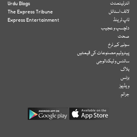
انٹرٹینمنٹ
Urdu Blogs
لائف اسٹائل
The Express Tribune
ٹاپ ٹرینڈ
Express Entertainment
دلچسپ و عجیب
صحت
سونے کے نرخ
پیٹرولیم مصنوعات کی قیمتیں
سائنس و ٹیکنالوجی
بلاگ
بزنس
ویڈیوز
جرائم