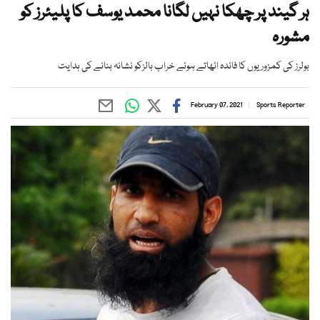
ہر گیند پر چھکا نہیں لگانا محمد یوسف کا پلیئرز کو
مشورہ
بولرز کی کمزوریوں کا فائدہ اٹھاتے ہوئے خراب بالزکو نشانہ بنانے کی ہدایت
February 07, 2021
Sports Reporter