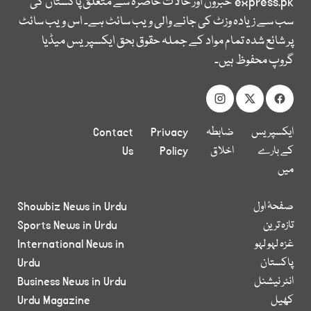
express.pk
خبروں اور حالات حاضرہ سے متعلق پاکستان کی
سب سے زیادہ وزٹ کی جانے والی ویب سائٹ ہے۔ اس ویب سائٹ
پر شائع شدہ تمام مواد کے جملہ حقوق بحق ایکسپریس میڈیا
گروپ محفوظ ہیں۔
ایکسپریس
ضابطہ
Privacy
Contact
کے بارے
اخلاق
Policy
Us
میں
صفحۂ اول
Showbiz News in Urdu
تازہ ترین
Sports News in Urdu
غزہ لہو لہو
International News in
پاکستان
Urdu
انٹر نیشنل
Business News in Urdu
کھیل
Urdu Magazine