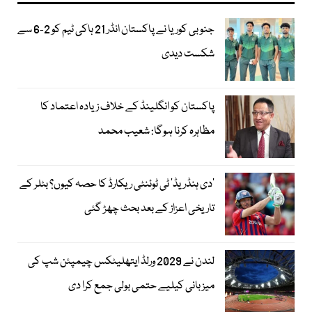
جنوبی کوریا نے پاکستان انڈر 21 ہاکی ٹیم کو 2-6 سے
شکست دیدی
پاکستان کو انگلینڈ کے خلاف زیادہ اعتماد کا
مظاہرہ کرنا ہوگا: شعیب محمد
’دی ہنڈریڈ‘ ٹی ٹوئنٹی ریکارڈ کا حصہ کیوں؟ بٹلر کے
تاریخی اعزاز کے بعد بحث چھڑ گئی
لندن نے 2029 ورلڈ ایتھلیٹکس چیمپئن شپ کی
میزبانی کیلیے حتمی بولی جمع کرا دی