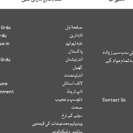
صفحۂ اول
 Urdu
تازہ ترین
rdu
غزہ لہو لہو
ws in
پاکستان
کی سب سے زیادہ
انٹر نیشنل
 Urdu
 تمام مواد کے
کھیل
انٹرٹینمنٹ
لائف اسٹائل
bune
ٹاپ ٹرینڈ
inment
دلچسپ و عجیب
Contact Us
صحت
سونے کے نرخ
پیٹرولیم مصنوعات کی قیمتیں
سائنس و ٹیکنالوجی