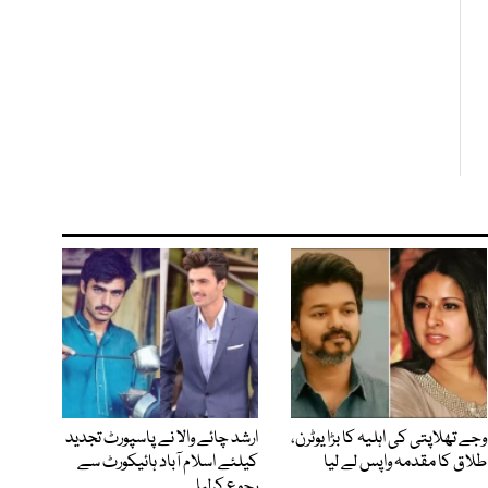
وجے تھلاپتی کی اہلیہ کا بڑا یوٹرن،
ارشد چائے والا نے پاسپورٹ تجدید
طلاق کا مقدمہ واپس لے لیا
کیلئے اسلام آباد ہائیکورٹ سے
رجوع کرلیا