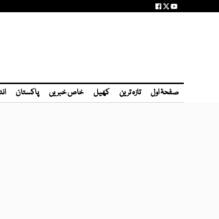
صفحۂ اول
تازہ ترین
کھیل
خاص خبریں
پاکستان
انٹ