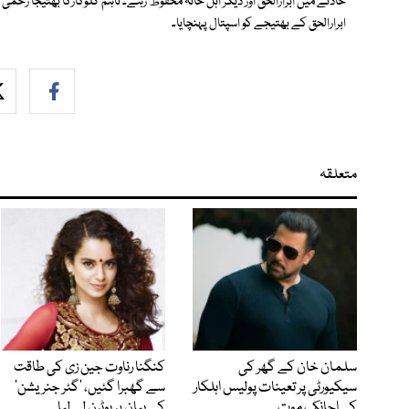
حادثے میں ابرارالحق اور دیگر اہل خانہ محفوظ رہے۔ تاہم گلوکارکا بھتیجا زخمی 
ابرارالحق کے بھتیجے کو اسپتال پہنچایا۔
متعلقہ
سلمان خان کے گھر کی
کنگنا رناوت جین زی کی طاقت
سیکیورٹی پر تعینات پولیس اہلکار
سے گھبرا گئیں، ’گٹر جنریشن‘
کی اچانک موت
کے بیان پر یوٹرن لے لیا