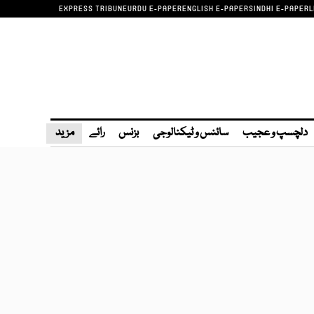
EXPRESS TRIBUNE
URDU E-PAPER
ENGLISH E-PAPER
SINDHI E-PAPER
L
دلچسپ و عجیب
سائنس و ٹیکنالوجی
بزنس
رائے
مزید