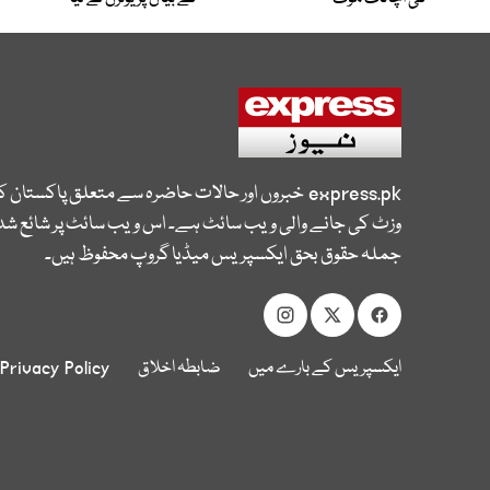
express.pk
خبروں اور حالات حاضرہ سے متعلق پاکستان 
وزٹ کی جانے والی ویب سائٹ ہے۔ اس ویب سائٹ پر شائع شدہ
جملہ حقوق بحق ایکسپریس میڈیا گروپ محفوظ ہیں۔
ایکسپریس کے بارے میں
ضابطہ اخلاق
Privacy Policy