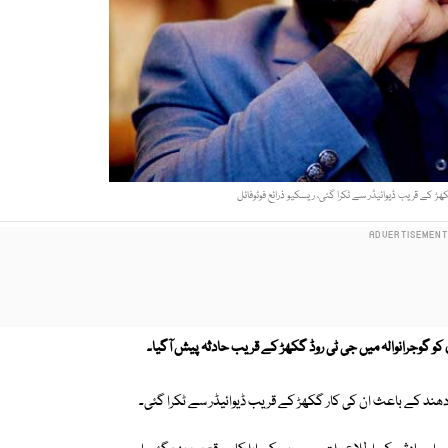
ڑ کے قریب ڈیوائیڈر سے ٹکرا گئی، ریسکیو ذرائع فوٹوفائل
ی کو گوجرانوالہ میں جی ٹی روڈ گکھڑ کے قریب حادثہ پیش آگیا۔
 دھند کے باعث ان کی کار گکھڑ کے قریب ڈیوائیڈر سے ٹکرا گئی۔