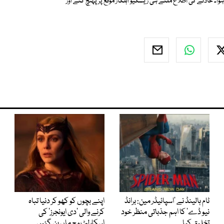
ہوا۔ حادثے کی اطلاع ملتے ہی ریسکیو اہلکار موقع پر پہنچ گئے اور
ٹام ہالینڈ نے ’اسپائیڈر مین: برانڈ
اپنے بچوں کو کھو کر دنیا تباہ
نیو ڈے‘ کا اہم جذباتی منظر خود
کرنے والی ’دی ایونجرز‘ کی
تخلیق کیا
اسکارلٹ وچ ماں بن گئیں