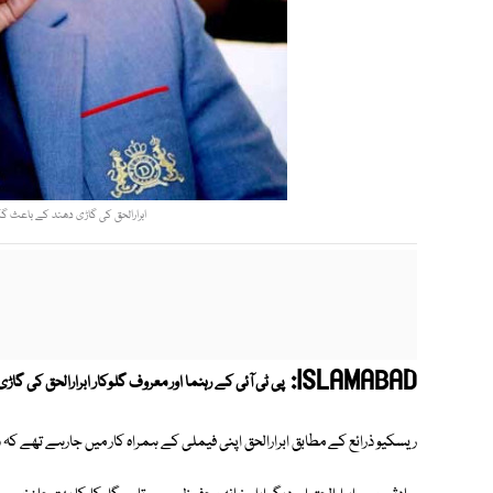
ابرارالحق کی گاڑی دھند کے باعث گکھ
ISLAMABAD:
پی ٹی آئی کے رہنما اور معروف گلوکار ابرارالحق کی گاڑ
ریسکیو ذرائع کے مطابق ابرارالحق اپنی فیملی کے ہمراہ کار میں جارہے تھے کہ