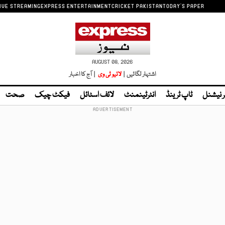
IVE STREAMING
EXPRESS ENTERTAINMENT
CRICKET PAKISTAN
TODAY'S PAPER
AUGUST 08, 2026
اشتہار لگائیں |
لائیو ٹی وی
| آج کا اخبار
ر نیشنل
ٹاپ ٹرینڈ
انٹرٹینمنٹ
لائف اسٹائل
فیکٹ چیک
صحت