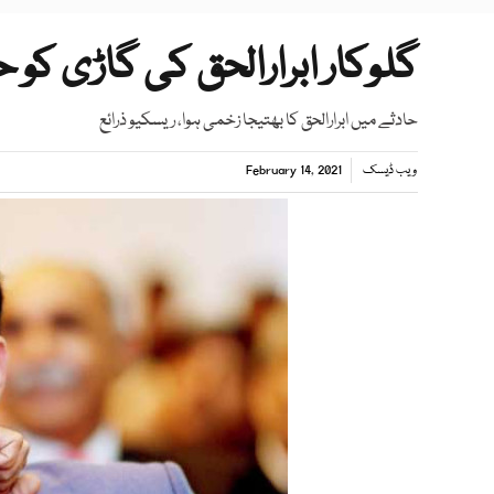
گلوکار ابرارالحق کی گاڑی کو ح
حادثے میں ابرارالحق کا بھتیجا زخمی ہوا، ریسکیو ذرائع
ویب ڈیسک
February 14, 2021