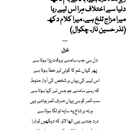
دنیا سے اختلاف مِرا اس لیے رہا
میرا مزاج تلخ ہے، میرا کلام دکھ
(نذر حسین ناز۔ چکوال)
۔۔۔
غزل
دل ہی جب سامنے ہروقت پڑا ہوتا ہے
پھر کہاں غم کا کوئی تیر خطا ہوتا ہے
اس لیے کی یہاں ہر شخص کی آواز حنوط
کہ رہے سامنے جو جس نے کہا ہوتا ہے
سب ثمر کو ہی یہاں صرف ثمر بولتے ہیں
ورنہ ہر شاخ پہ سایہ تو لگا ہوتا ہے
درد جتنے ہیں اٹھا لاؤ، کہ دیکھوں تو ذرا