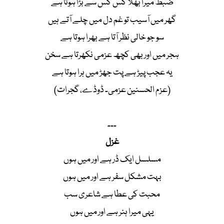
ضبط میرا بھلا کس کس سے بڑا ہوتا ہے
گھر میں آسیب تو غم دل میں چلے آتے ہیں
سو جو خالی نظر آتا ہے بھرا ہوتا ہے
ہجر میں اور بھی کچھ عزمی نکھرتا ہے سخن
یہ عجب پیڑ ہے پت جھڑ میں ہرا ہوتا ہے
(عزم الحسنین عزمی۔ ڈوڈے، گجرات)
۔۔۔
غزل
مسلسل ایک ڈر ہے اور میں ہوں
بہت مشکل سفر ہے اور میں ہوں
محبت کی عطا ہے شاعری سب
یہی میرا ہنر ہے اور میں ہوں