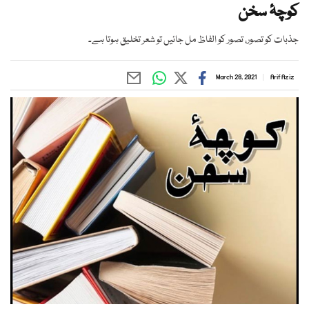
کوچۂ سخن
جذبات کو تصور، تصور کو الفاظ مل جائیں تو شعر تخلیق ہوتا ہے۔
March 28, 2021
Arif Aziz