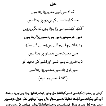
غزل
اک اُداسی لیے مغرور پڑا رہتا ہوں
مسکراہٹ سے کہیں دور پڑا رہتا ہوں
آنکھ کھلتے ہی پڑا ہوتا ہوں غمگین وہیں
میں جو سپنوں میں ہی مسرور پڑا رہتا ہوں
وہ بدلتے چلے جاتے ہیں زمانے کے ساتھ
میں محبت میں بدستور پڑا رہتا ہوں
کب ضرورت ہے کسی اور نشے کی مجھ کو
میں تری یاد میں مخمور پڑا رہتا ہوں
(کاشف صہیم۔ لیہ)
کہتے ہیں جذبات کو تصور، تصور کو الفاظ مل جائیں تو شعر تخلیق ہوتا ہے اور یہ صفحہ
آپ کے جذبات سے آراستہ تخلیقات سے سجایا جارہا ہے۔ آپ اپنی نظم ، غزل مع تصویر
ہمیں درج ذیل پتے پر ارسال کرسکتے ہیں، معیاری تخلیقات اس صفحے کی زینت بنیں