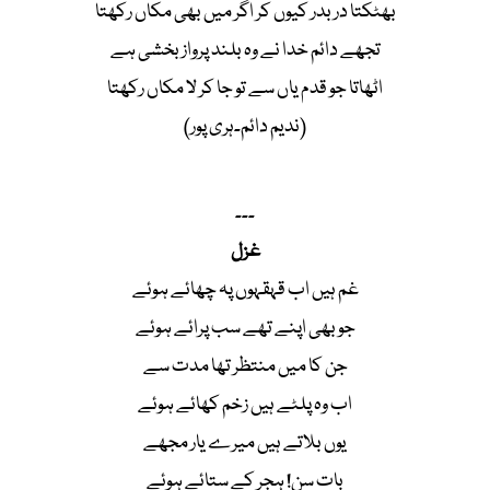
بھٹکتا در بدر کیوں کر اگر میں بھی مکاں رکھتا
تجھے دائم خدا نے وہ بلند پرواز بخشی ہے
اٹھاتا جو قدم یاں سے تو جا کر لا مکاں رکھتا
(ندیم دائم۔ہری پور)
۔۔۔
غزل
غم ہیں اب قہقہوں پہ چھائے ہوئے
جو بھی اپنے تھے سب پرائے ہوئے
جن کا میں منتظر تھا مدت سے
اب وہ پلٹے ہیں زخم کھائے ہوئے
یوں بلاتے ہیں میرے یار مجھے
بات سن! ہجر کے ستائے ہوئے