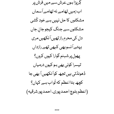
گِر پڑا ہوں عرش سے میں فرش پر
اب زمیں تھامے نہ تھامے آسماں
مشکلوں کا حل نہیں ہے خود کُشی
مشکلوں سے جنگ کیجو جانِ جاں
دل کی محرم راز تھیں آنکھیں مری
بہتے آنسو بھی کبھی تھے رازداں
پھول پر شبنم گوارا کیوں کروں؟
تیسرا کوئی بھی ہو کیوں درمیاں
ڈھونڈتی ہیں تجھ کو آنکھیں آ بھی جا
کچھ بتا اعظم کہ تُو اب ہے کہاں؟
(اعظم بلوچ احمد پوری، احمد پور شرقیہ)
۔۔۔