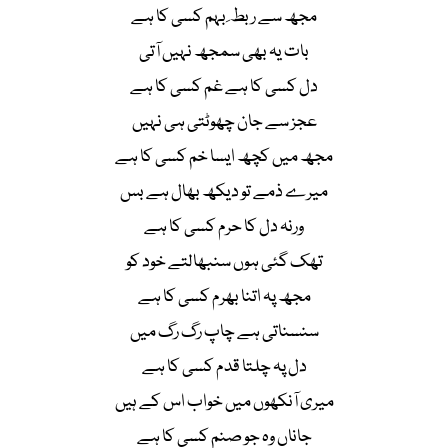
مجھ سے ربط ِ بہم کسی کا ہے
بات یہ بھی سمجھ نہیں آتی
دل کسی کا ہے غم کسی کا ہے
عجز سے جان چھوٹتی ہی نہیں
مجھ میں کچھ ایسا خم کسی کا ہے
میرے ذمے تو دیکھ بھال ہے بس
ورنہ دل کا حرم کسی کا ہے
تھک گئی ہوں سنبھالتے خود کو
مجھ پہ اتنا بھرم کسی کا ہے
سنسناتی ہے چاپ رگ رگ میں
دل پہ چلتا قدم کسی کا ہے
میری آنکھوں میں خواب اس کے ہیں
جاناں وہ جو صنم کسی کا ہے