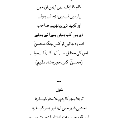
کام کا ایک بھی نہیں ان میں
یار میں نے ہیں آزمائے ہوئے
اور کچھ دیر بیٹھیے صاحب
دیر ہی کب ہوئی ہے آئے ہوئے
اب وہ جائیں تو کس جگہ محسنؔ
اس کی محفل سے اُٹھ کے آئے ہوئے
(محسنؔ اکبر ۔حجرہ شاہ مقیم)
۔۔۔
غزل
تو بتا ہجر کا یہ پہلا سفرکیسا رہا
اجنبی شہر میں تھا تیرا بسرکیسا رہا
اس قدر جس پہ تو اتراتا رہا دوست مرے