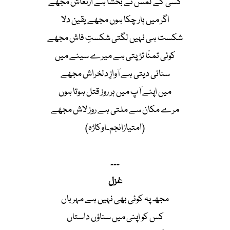
کسی کے لمس نے بخشا ہے ارتعاش مجھے
اگر میں ہار چکا ہوں مجھے یقین دلا
شکست ہی نہیں لگتی شکستِ فاش مجھے
کوئی تمنّا تڑپتی ہے میرے سینے میں
سنائی دیتی ہے آوازِ دلخراش مجھے
میں اپنے آپ میں ہر روز قتل ہوتا ہوں
مرے مکان سے ملتی ہے روز لاش مجھے
(امتیازانجم۔اوکاڑہ)
۔۔۔
غزل
مجھ پہ کوئی بھی نہیں ہے مہرباں
کس کو اپنی میں سناؤں داستاں