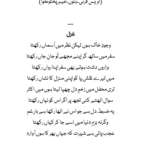
(اویس قرنی۔بنوں،خیبر پختونخوا)
۔۔۔
غزل
وجودِ خاک ہوں لیکن نظر میں آسماں رکھتا
سفر میں ساتھ گر اپنے مجھے تُو جانِ جاں رکھتا
ہزاروں دشت ہوتے بھی سفر اپنا رواں رکھتا
میں تیرے نقش ِ پا کو اپنی منزل کا نشاں رکھتا
تری محفل میں زخمِ دل چھپا لیتا ہوں میں اکثر
سوال اٹھتے کئی تجھ پر اگر اس کو نہاں رکھتا
یہ ضبط ِ دل ہے جو اس نے اٹھا رکھا ہے بارِ غم
وگرنہ بزمِ دنیا میں اسے جا کر کہاں رکھتا
عجب پائی ہے شہرت کہ جہاں بھر کا ہوں آوارہ