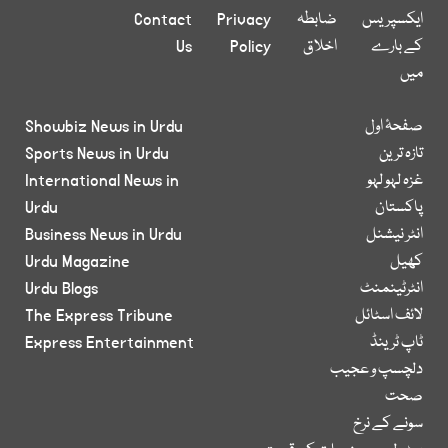
ایکسپریس
ضابطہ
Privacy
Contact
کے بارے
اخلاق
Policy
Us
میں
صفحۂ اول
Showbiz News in Urdu
تازہ ترین
Sports News in Urdu
غزہ لہو لہو
International News in
پاکستان
Urdu
انٹر نیشنل
Business News in Urdu
کھیل
Urdu Magazine
انٹرٹینمنٹ
Urdu Blogs
لائف اسٹائل
The Express Tribune
ٹاپ ٹرینڈ
Express Entertainment
دلچسپ و عجیب
صحت
سونے کے نرخ