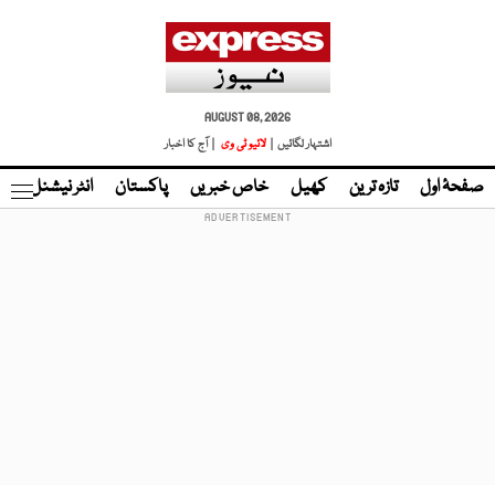
AUGUST 08, 2026
اشتہار لگائیں |
لائیو ٹی وی
| آج کا اخبار
صفحۂ اول
تازہ ترین
کھیل
خاص خبریں
پاکستان
انٹر نیشنل
ٹا