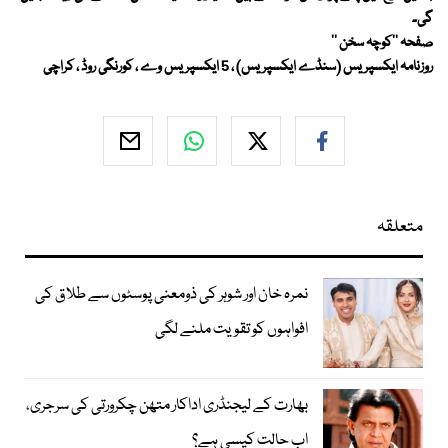
گی۔
صفحہ ''کوچہ سخن ''
روزنامہ ایکسپریس (سنڈے ایکسپریس) ، 5 ایکسپریس وے ، کورنگی روڈ ، کراچی
متعلقہ
نمرہ خان اور شوہر کی ذومعنی پوسٹوں سے طلاق کی
افواہوں کو تقویت ملنے لگی
بھارت کے لیجنڈری اداکار متھن چکرورتی کی سرجری،
اب حالت کیسی ہے؟