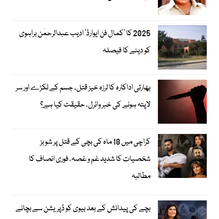
2025 کا ’کمال فن ایوارڈ‘ ادیب عبدالرحمٰن براہوی
کو دینے کا فیصلہ
بھارتی اداکارہ کا لرزہ خیز قتل، جسم کے ٹکڑے اور سر
لاپتہ ہونے کی خبر وائرل، حقیقت کیا ہے؟
کراچی میں 18 ماہ کی بچی کے قتل پر شوبز
شخصیات کا شدید غم و غصہ، فوری انصاف کا
مطالبہ
بچے کی پیدائش کے بعد بیوی کو ڈپریشن سے بچانے