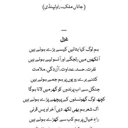
( جاناں ملک۔ راولپنڈی)
۔۔۔
غزل
ہم لوگ کیا بتائیں کیسے بڑے ہوئے ہیں
آنکھوں میں رتجگے اور آنسو لیے ہوئے ہیں
نفرت، حسد، عداوت، آزُردگی، ملامت
کتنے برے رویوں پر ہم جمے ہوئے ہیں
جنگل سے اب پرندوں کو گھر میں لانا ہوگا
کچھ لوگ گھونسلوں کے پیچھے پڑے ہوئے ہیں
اک شعر ہم بھی لکھ دیں آخر اویس قرنی
را ہِ خیال پر ہم کب سے کھڑے ہوئے ہیں