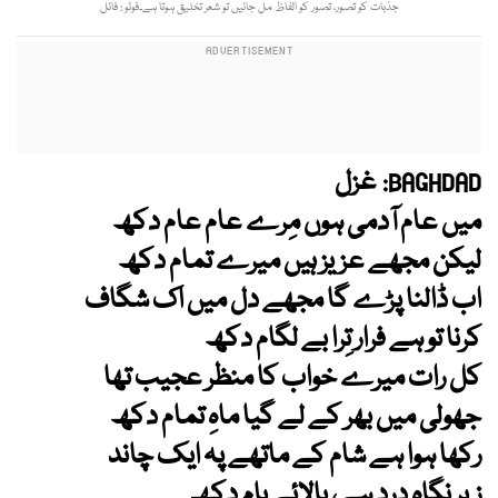
جذبات کو تصور، تصور کو الفاظ مل جائیں تو شعر تخلیق ہوتا ہے۔فوٹو : فائل
غزل
BAGHDAD:
میں عام آدمی ہوں مِرے عام عام دکھ
لیکن مجھے عزیز ہیں میرے تمام دکھ
اب ڈالنا پڑے گا مجھے دل میں اک شگاف
کرنا تو ہے فرار تِرا بے لگام دکھ
کل رات میرے خواب کا منظر عجیب تھا
جھولی میں بھر کے لے گیا ماہِ تمام دکھ
رکھا ہوا ہے شام کے ماتھے پہ ایک چاند
زیرِ نگاہ درد ہے، بالائے بام دکھ