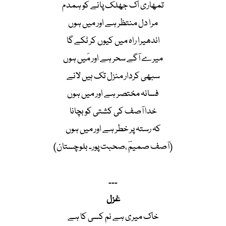
تمھاری اک جھلک پانے کو ہمدم
مرا دل منتظر ہے اور میں ہوں
اندھیرا راہ میں کیوں کر ٹکے گا
میرے آگے سحر ہے اور مَیں ہوں
سبھی کردار منزل تک ہیں لانے
فسانہ مختصر ہے اور میں ہوں
خدا آصف کی کشتی کو بچانا
کہ رستہ پر خطر ہے اور میں ہوں
(آصف صمیمؔ ،صحبت پور۔ بلوچستان)
۔۔۔
غزل
خاک میری ہے نم کسی کا ہے