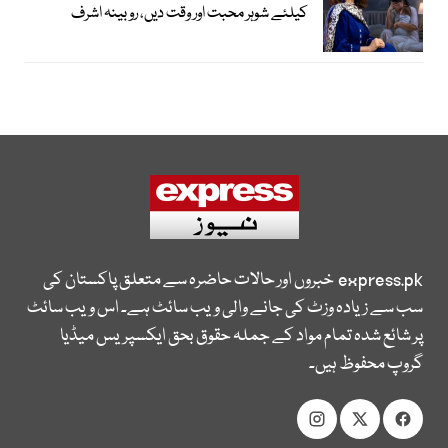
کیلئے شوہر محبت اور وقت دیں، روبینہ اشرف
express.pk
خبروں اور حالات حاضرہ سے متعلق پاکستان کی
سب سے زیادہ وزٹ کی جانے والی ویب سائٹ ہے۔ اس ویب سائٹ
پر شائع شدہ تمام مواد کے جملہ حقوق بحق ایکسپریس میڈیا
گروپ محفوظ ہیں۔