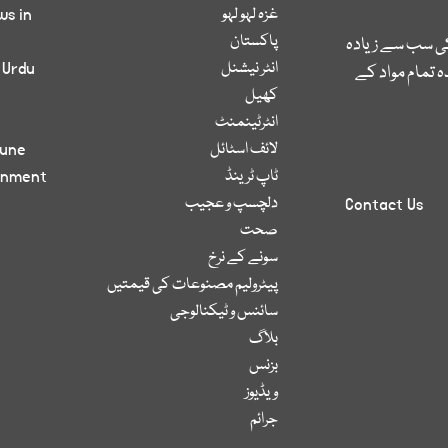
غزہ لہو لہو
ws in
پاکستان
کی سب سے زیادہ
انٹر نیشنل
 Urdu
 تمام مواد کے
کھیل
انٹرٹینمنٹ
لائف اسٹائل
bune
ٹاپ ٹرینڈ
inment
دلچسپ و عجیب
Contact Us
صحت
سونے کے نرخ
پیٹرولیم مصنوعات کی قیمتیں
سائنس و ٹیکنالوجی
بلاگ
بزنس
ویڈیوز
جرائم