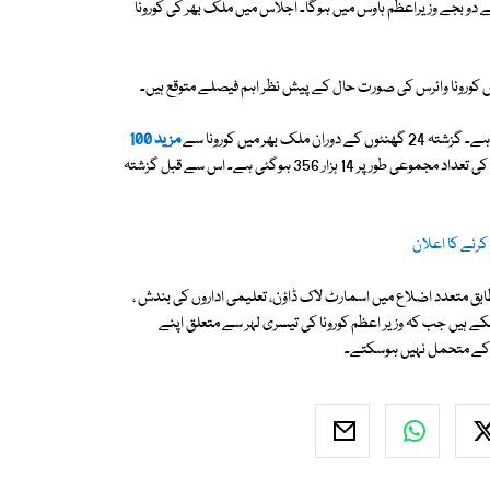
 دو بجے وزیراعظم ہاوس میں ہوگا۔ اجلاس میں ملک بھر کی کورونا
 کورونا وائرس کی صورت حال کے پیش نظر اہم فیصلے متوقع ہیں۔
ھر میں کورونا سے
مزید 100
بحق ہوگئے ہیں جس کے بعد اب اس وبا سے جاں بحق ہونے والے افراد کی تعداد مجموعی طور پر 14 ہزار 356 ہوگئی ہے۔ اس سے قبل گزشتہ
ابق متعدد اضلاع میں اسمارٹ لاک ڈاؤن، تعلیمی اداروں کی بندش ،
کے ہیں جب کہ وزیر اعظم کورونا کی تیسری لہر سے متعلق اپنے
کے متحمل نہیں ہوسکتے۔