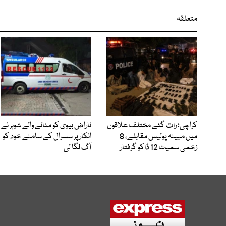
متعلقہ
کراچی؛ رات گئے مختلف علاقوں
ناراض بیوی کو منانے والے شوہر نے
میں مبینہ پولیس مقابلے، 8
انکار پر سسرال کے سامنے خود کو
زخمی سمیت 12 ڈاکو گرفتار
آگ لگا لی