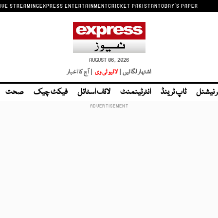
IVE STREAMING
EXPRESS ENTERTAINMENT
CRICKET PAKISTAN
TODAY'S PAPER
AUGUST 06, 2026
اشتہار لگائیں |
لائیو ٹی وی
| آج کا اخبار
ر نیشنل
ٹاپ ٹرینڈ
انٹرٹینمنٹ
لائف اسٹائل
فیکٹ چیک
صحت