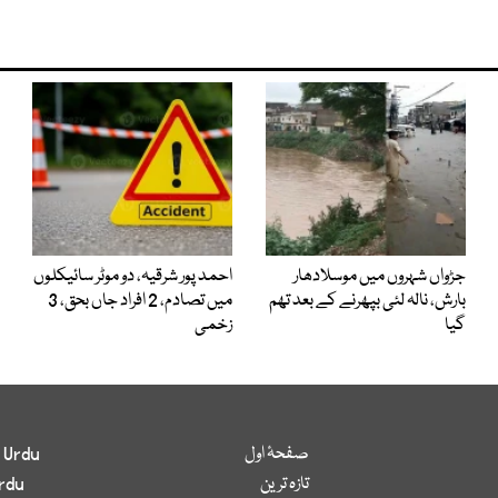
جڑواں شہروں میں موسلادھار
احمد پور شرقیہ، دو موٹر سائیکلوں
بارش، نالہ لئی بپھرنے کے بعد تھم
میں تصادم، 2 افراد جاں بحق، 3
گیا
زخمی
صفحۂ اول
 Urdu
تازہ ترین
rdu