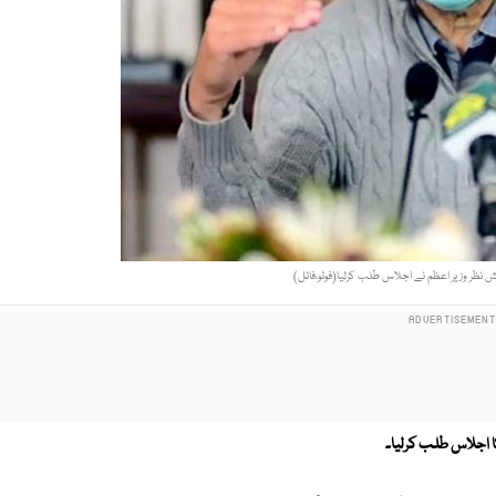
نظر وزیر اعظم نے اجلاس طلب کرلیا(فوٹو،فائل)