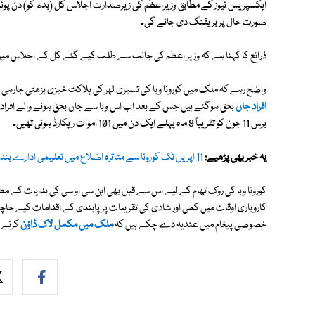
ایکسپریس نیوز کے مطابق وزیراعظم کی زیرصدارت اجلاس کل (بدھ کو) دن پونے
صورت حال پر بریفنگ دی جائے گی۔
ذرائع کا کہنا ہے کہ وزیر اعظم کی جانب سے طلب کیے گئے کل کے اجلاس میں
واضح رہے کہ ملک میں کورونا وبا کی تسیری لہر کی ہلاکت خیزی بڑھتی جارہی ہے۔ گزشتہ 24 گھنٹوں کے دوران ملک ب
افراد جاں
برس 11 جون کو تقریباً 9 ماہ پہلے ایک دن میں 101 اموات ریکارڈ ہوئی تھیں۔
یہ خبر بھی پڑھیے:
11 اپریل تک کورونا سے متاثرہ اضلاع میں تعلیمی ادارے بند کرنے کا اعلان
کورونا وبا کی روک تھام کے لیے اس سے قبل بھی این سی او سی کی ہدایات کے مط
کاروباری اوقات میں کمی اور شادی کی تقریبات پر پابندی کے اقدامات کیے جاچ
خصوصی پیغام میں عندیہ دے چکے ہیں کہ
ملک میں مکمل لاک ڈاؤن
کرنے 