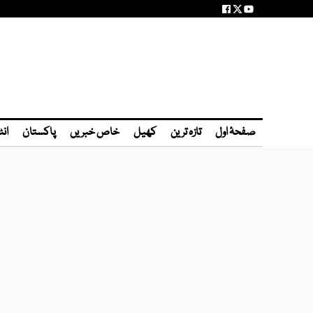
صفحۂ اول
تازہ ترین
کھیل
خاص خبریں
پاکستان
انٹ