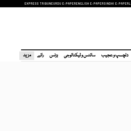
EXPRESS TRIBUNE
URDU E-PAPER
ENGLISH E-PAPER
SINDHI E-PAPER
L
دلچسپ و عجیب
سائنس و ٹیکنالوجی
بزنس
رائے
مزید