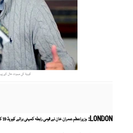
کورونا کی صورت حال کے پیش 
LONDON:
وزیراعظم عمران خان نے قومی رابطہ کمیٹی برائے کوویڈ 19 کا اجلاس طلب کرلیا۔