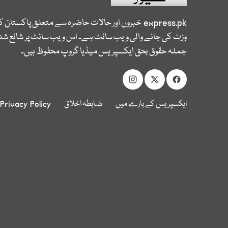
express.pk
خبروں اور حالات حاضرہ سے متعلق پاکستان 
وزٹ کی جانے والی ویب سائٹ ہے۔ اس ویب سائٹ پر شائع شدہ
جملہ حقوق بحق ایکسپریس میڈیا گروپ محفوظ ہیں۔
ایکسپریس کے بارے میں
ضابطہ اخلاق
Privacy Policy