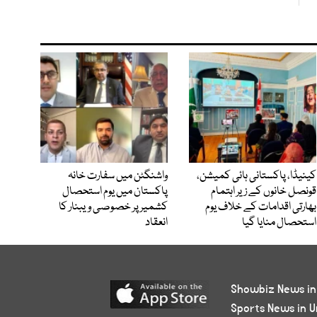
کینیڈا، پاکستانی ہائی کمیشن،
واشنگٹن میں سفارت خانہ
قونصل خانوں کے زیر اہتمام
پاکستان میں یوم استحصال
بھارتی اقدامات کے خلاف یوم
کشمیر پر خصوصی ویبنار کا
استحصال منایا گیا
انعقاد
Showbiz News in
Sports News in U