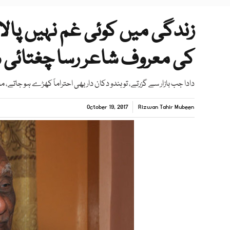
زندگی میں کوئی غم نہیں پا
کی معروف شاعر رسا چغتائی
دادا جب بازار سے گزرتے، تو ہندو دکان دار بھی احتراماً کھڑے ہو جاتے، 
October 19, 2017
Rizwan Tahir Mubeen