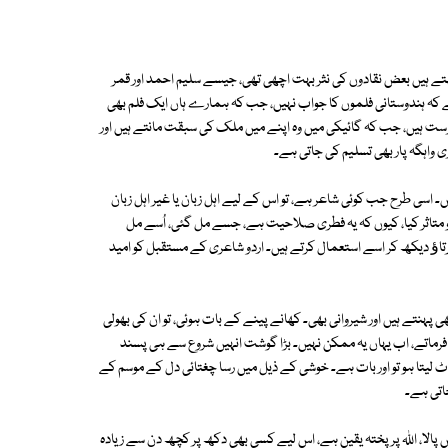
کہتے ہیں بعض نقادوں کی نثر بہت اچھی تھی، جیسے سلیم احمد اور قمر
ے کہ ہندوستانی فلموں کا جواب نہیں، جب کہ ہمارے ہاں ایک فلم بھی
فہرست ہیں، جب کہ گائیکی میں وہ اپنے میں ملک کی سبقت مانتے ہیں اور
 واہگہ پار بھی تسلیم کی جاتی ہے۔
ں۔ اسی طرح جب کوئی شاعر ہے، تو اس کے لیے اہل زبان یا غیر اہل زبان
و متاثر کیا، کیوں کہ یہ فطری صلاحیت ہے، جسے مل گئی، اُسے مل
برتاﺅ دیکھ کر اسے استعمال کرتے ہیں۔ اردو شاعری کے مستقبل کو امید
نتے ہیں اور شیروانی بھی۔ کھانے پینے کے بات ہوئی، تو ان کی بھولی
ق فرماتے، اب یہاں یہ ممکن نہیں۔ بڑا گوشت انہیں شروع سے ہی پسند
ٹ لیتا ہو تو اور بات ہے۔ خوشی کے ذیل میں رسا چغتائی دل کے موسم کے
اتی ہے۔
ں پالا، اللہ پر پختہ یقین ہے، اس لیے کسی بھی دکھ پر کچھ دن سے زیادہ