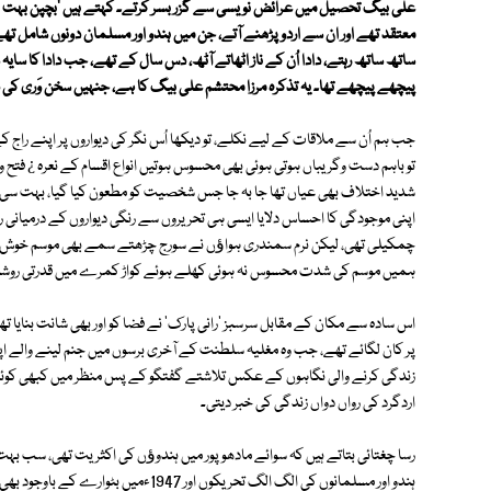
علی بیگ تحصیل میں عرائض نویسی سے گزر بسر کرتے۔ کہتے ہیں 'بچپن بہت اچھ
معتقد تھے اور ان سے اردو پڑھنے آتے، جن میں ہندو اور مسلمان دونوں شامل تھے۔ 
ساتھ ساتھ رہتے، دادا اُن کے ناز اٹھاتے آٹھ، دس سال کے تھے، جب دادا کا سایہ 
پیچھے پیچھے تھا۔ یہ تذکرہ مرزا محتشم علی بیگ کا ہے، جنہیں سخن وَری کی دن
جب ہم اُن سے ملاقات کے لیے نکلے، تو دیکھا اُس نگر کی دیواروں پر اپنے راج
تو باہم دست وگریباں ہوتی ہوئی بھی محسوس ہوتیں انواع اقسام کے نعرہ ¿ فتح 
شدید اختلاف بھی عیاں تھا جا بہ جا جس شخصیت کو مطعون کیا گیا، بہت سی ج
اپنی موجودگی کا احساس دلایا ایسی ہی تحریروں سے رنگی دیواروں کے درمیانی
چمکیلی تھی، لیکن نرم سمندری ہواﺅں نے سورج چڑھتے سمے بھی موسم خوش گوار 
ہمیں موسم کی شدت محسوس نہ ہوئی کھلے ہوئے کواڑ کمرے میں قدرتی روشنی ک
اس سادہ سے مکان کے مقابل سرسبز 'رانی پارک' نے فضا کو اور بھی شانت بنایا ت
پر کان لگائے تھے، جب وہ مغلیہ سلطنت کے آخری برسوں میں جنم لینے والے اپنے 
زندگی کرنے والی نگاہوں کے عکس تلاشتے گفتگو کے پس منظر میں کبھی کوئل
اردگرد کی رواں دواں زندگی کی خبر دیتی۔
رسا چغتائی بتاتے ہیں کہ سوائے مادھوپور میں ہندوﺅں کی اکثریت تھی، سب بہ
ہندو اور مسلمانوں کی الگ الگ تحریکوں اور