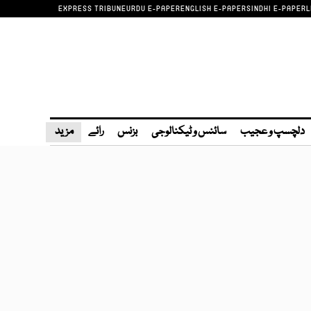
EXPRESS TRIBUNE
URDU E-PAPER
ENGLISH E-PAPER
SINDHI E-PAPER
L
دلچسپ و عجیب
سائنس و ٹیکنالوجی
بزنس
رائے
مزید