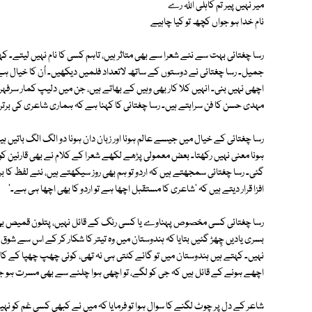
میر نہیں پیر تم کاہلی اللہ رے
نام خدا ہو جواں کچھ تو کیا چاہیے
رسا چغتائی بہت سے نئے شعرا سے بھی متاثر ہیں، تاہم کسی کا نام نہیں لیتے۔ 
جمیل۔ رسا چغتائی نے دوستوں کے ساتھ لاتعداد فلمیں دیکھیں۔ اُن کا خیال ہ
اچھی نہیں بنی۔ انہیں کلا کار بھی وہیں کے بھاتے ہیں، جن میں دلیپ کمار سر
مہدی حسن کا فن سراہتے ہیں۔ رسا چغتائی کا کہنا ہے کہ ہماری شاعری کی برتری
رسا چغتائی کے خیال میں جیسے عالم ہونا اور زبان دان ہونا دو الگ الگ باتیں ہی
ہونا معنی نہیں رکھتا۔ بعض معمولی پڑھے لکھے شعرا کے کلام نے بھی قارئین ک
گئی۔ رسا چغتائی سمجھتے ہیں کہ اردو تو ہم بھی روز سیکھتے ہیں، نئے لفظ کا 
افزا قرار دیتے ہیں کہ 'شاعری کا مستقبل اچھا ہے تو اردو کا بھی اچھا ہی ہے۔'
رسا چغتائی کسی مخصوص پہناوے یا کسی رنگ کے قائل نہیں، پتلون قمیص بھی پہ
بسری یادیں چِھڑ گئیں بتایا کہ ہندوستان میں وہ تیتر کا شکار کر کے اس سے شو
نہیں۔ کہتے ہیں ہندوستان میں تو گائے کٹتی ہی نہ تھی، کوئی چھپ چھپا کے کا
اچھے ہونے کے قائل ہیں کہ جی کو لگے، تو اچھی ہوا چلنے سے بھی مسرت ہو ج
شاعر کے دل پر چوٹ لگنے کا سوال ہوا تو فرمایا کہ میں نے کبھی کسی غم کو نہی