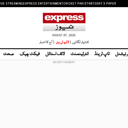
IVE STREAMING
EXPRESS ENTERTAINMENT
CRICKET PAKISTAN
TODAY'S PAPER
AUGUST 07, 2026
اشتہار لگائیں |
لائیو ٹی وی
| آج کا اخبار
ر نیشنل
ٹاپ ٹرینڈ
انٹرٹینمنٹ
لائف اسٹائل
فیکٹ چیک
صحت