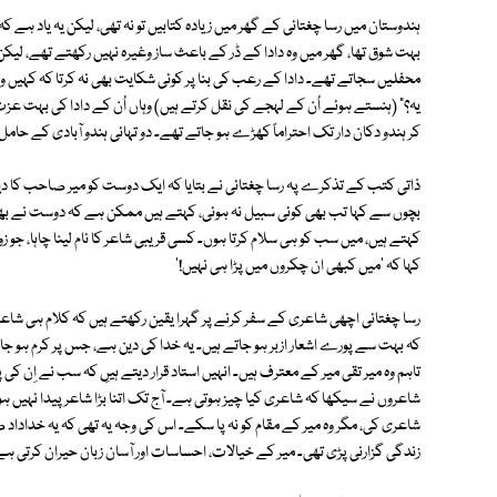
ہندوستان میں رسا چغتائی کے گھر میں زیادہ کتابیں تو نہ تھی، لیکن یہ یاد ہے 
بہت شوق تھا، گھر میں وہ دادا کے ڈر کے باعث ساز وغیرہ نہیں رکھتے تھے، لی
محفلیں سجاتے تھے۔ دادا کے رعب کی بنا پر کوئی شکایت بھی نہ کرتا کہ کہیں وہ 
یہ؟" (ہنستے ہوئے اُن کے لہجے کی نقل کرتے ہیں) وہاں اُن کے دادا کی بہت عزت ت
کر ہندو دکان دار تک احتراماً کھڑے ہو جاتے تھے۔ دو تہائی ہندو آبادی کے حامل 
ذاتی کتب کے تذکرے پہ رسا چغتائی نے بتایا کہ ایک دوست کو میر صاحب کا دیوان
بچوں سے کہا تب بھی کوئی سبیل نہ ہوئی، کہتے ہیں ممکن ہے کہ دوست نے بھی ک
کہتے ہیں، میں سب کو ہی سلام کرتا ہوں۔ کسی قریبی شاعر کا نام لینا چاہا، جو 
کہا کہ 'میں کبھی ان چکروں میں پڑا ہی نہیں!'
رسا چغتائی اچھی شاعری کے سفر کرنے پر گہرا یقین رکھتے ہیں کہ کلام ہی ش
کہ بہت سے پورے اشعار ازبر ہو جاتے ہیں۔ یہ خدا کی دین ہے، جس پر کرم ہ
تاہم وہ میر تقی میر کے معترف ہیں۔ انہیں استاد قرار دیتے ہیںِ کہ سب نے اِن 
شاعروں نے سیکھا کہ شاعری کیا چیز ہوتی ہے۔ آج تک اتنا بڑا شاعر پیدا نہیں ہ
شاعری کی، مگر وہ میر کے مقام کو نہ پا سکے۔ اس کی وجہ یہ تھی کہ یہ خداداد صل
زندگی گزارنی پڑی تھی۔ میر کے خیالات، احساسات اور آسان زبان حیران کرتی ہے