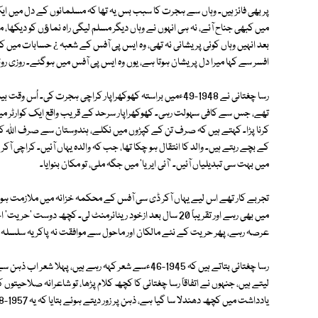
پر بھی فائز ہیں۔ وہاں سے ہجرت کا سبب بس یہ تھا کہ مسلمانوں کے دل میں ای
میں کبھی جناح آئے، نہ ہی انہوں نے وہاں دیگر مسلم لیگی راہ نماﺅں کو دیکھ
بعد انہیں وہاں کوئی پریشانی نہ تھی، وہ ایس پی آفس کے شعبہ ¿ حسابات میں
افسر سے کہا میرا دل پریشان ہوتا ہے، یوں وہ ایس پی آفس میں ہوگئے۔ روزی ر
رسا چغتانی نے 1948-49ءمیں براستہ کھوکھراپار کراچی ہجرت کی۔ ا
تھے، جس سے کافی سہولت رہی۔ کھوکھراپار سرحد کے قریب واقع ایک کوارٹر میں 
کرنا پڑا۔ کہتے ہیں کہ صرف تن کے کپڑوں میں نکلے، ہندوستان سے صرف اللہ کا نا
میں بہت سی تبدیلیاں آئیں۔ 'آئی ایریا' میں جگہ ملی، تو مکان بنوایا۔
تجربے کار تھے اس لیے یہاں آکر ڈی سی آفس کے محکمہ خزانہ میں ملازمت ہوگ
میں بھی رہے اور تقریباً 20 سال بعد ازخود ریٹائرمنٹ لی۔ کچھ 
عرصہ رہے، پھر حریت کے نئے مالکان اور ماحول سے موافقت نہ پاکر یہ سلسلہ ت
رسا چغتائی بتاتے ہیں کہ 1945-46ءسے شعر کہہ رہے ہیں، پ
لیتے ہیں، جنہوں نے اتفاقاً رسا چغتائی کا کچھ کلام پڑھا، تو شاعرانہ صلاحیتوں 
یادداشت میں کچھ دھندلا سا گیا ہے، ذہن پر زور دیتے ہوئے بتایا کہ یہ 1957-58ءکا زمانہ تھا۔