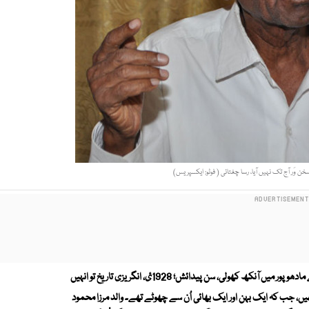
خن وَر آج تک نہیں آیا، رسا چغتائی ( فوٹو: ایکسپریس)
انہوں نے متحدہ ہندوستان کی ریاست جے پور کی نظامت سوائے مادھو پور میں آنکھ کھولی، سن پیدائش؛ 1928ئ، انگریزی تاریخ تو انہیں
ں تھیں، جب کہ ایک بہن اور ایک بھائی اُن سے چھوٹے تھے۔ والد مرزا محمود