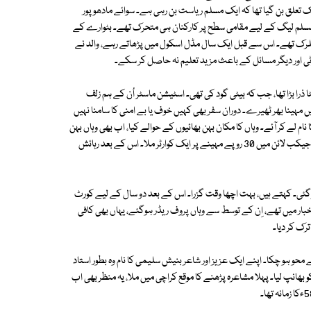
ک تعلق بن گیا تھا کہ ایک مسلم ریاست بن رہی ہے۔ سوائے مادھوپور
ا، مسلم لیگ کے لیے مقامی سطح پر کارکنان ہی متحرک تھے۔ بٹوارے کے
 کلرک تھے۔ اس سے قبل ایک سال مڈل اسکول میں پڑھاتے رہے، والد نے
وٹی اور دیگر مسائل کے باعث مزید تعلیم نہ حاصل کر سکے۔
ُس وقت بیٹا ذرا بڑا تھا، جب کہ بیٹی گود کی تھی۔ اسٹیشن ماسٹر اُن کے ہم زلف
مہینا بھر ٹھیرے۔ دوران سفر بھی کہیں خوف یا بے امنی کا سامنا نہیں
م لے کر آئے۔ وہاں کا مکان بہن بھائیوں کے حوالے کیا، اب بھی وہاں بہن
کے بچے رہتے ہیں۔ والد کا انتقال ہو چکا تھا، جب کہ والدہ یہاں آئیں۔ کراچی آکر جیکب لائن میں 30 روپے مہینے پر ایک کوارٹر ملا۔ اس کے بعد رہائش
ئی۔ کہتے ہیں، بہت اچھا وقت گزرا۔ اس کے بعد دو سال کے لیے کورٹ
دوست 'حریت' اخبار میں تھے، اِن کے توسط سے وہاں پروف ریڈر ہوگئے، یہاں بھی کافی
رک کر دیا۔
ہلا شعر اب ذہن سے محو ہو چکا۔ اپنے ایک عزیز اور شاعر بنیش سلیمی کا نام وہ بطور استاد
کو بھانپ لیا۔ پہلا مشاعرہ پڑھنے کا موقع کراچی میں ملا، یہ منظر بھی اب