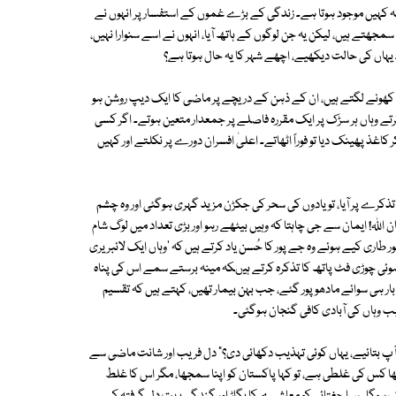
نہ کہیں موجود ہوتا ہے۔ زندگی کے بڑے غموں کے استفسار پر انہوں نے
مجھتے ہیں، لیکن یہ جن لوگوں کے ہاتھ آیا، انہوں نے اسے سنوارا نہیں،
۔ یہاں کی حالت دیکھیے، اچھے شہر کا یہ حال ہوتا ہے؟
ں کھونے لگتے ہیں، ان کے ذہن کے دریچے پر ماضی کا ایک دیپ روشن ہو
رتے وہاں ہر سڑک پر ایک مقررہ فاصلے پر جمعدار متعین ہوتے۔ اگر کسی
غذ پھینک دیا تو فوراً اٹھاتے۔ اعلیٰ افسران دورے پر نکلتے اور کہیں
ذکرے پر آیا، تو یادوں کی سحر کی جکڑن مزید گہری ہوگئی اور وہ چشم
للہ! ایمان سے جی چاہتا کہ وہیں بیٹھے رہو اور بڑی تعداد میں لوگ شام
 طاری کیے ہوئے وہ جے پور کا حُسن یاد کرتے ہیں کہ 'وہاں ایک لائبریری
وئی چوڑی فٹ پاتھ کا تذکرہ کرتے ہیںکہ مینہ برستے سمے اس کی پناہ
بار ہی سوائے مادھوپور گئے، جب بہن بیمار تھیں، کہتے ہیں کہ تقسیم
ب وہاں کی آبادی کافی گنجان ہوگئی۔
آپ بتائیے، یہاں کوئی تہذیب دکھائی دی؟" دل فریب اور شانت ماضی سے
 کس کی غلطی ہے، تو کہا پاکستان کو اپنا سمجھا، مگر اس کا غلط