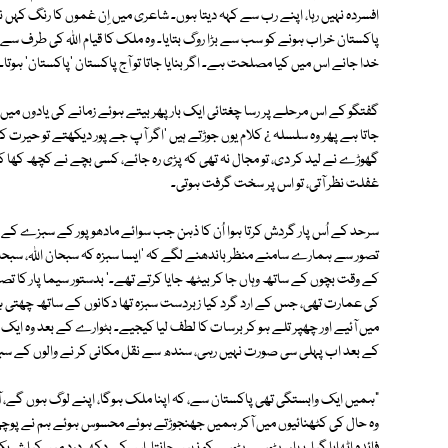
افسردہ نہیں رہا، اپنے رب سے کہہ دیتا ہوں۔ شاعری میں اِن غموں کا رنگ کہں 
پاکستان خراب ہونے کو سب سے بڑا روگ بتایا۔ وہ ملک کا قیام اللہ کی طرف سے س
خدا جانے اس میں کیا مصلحت ہے۔ اگر بنایا جاتا تو آج پاکستان 'پاکستان' ہوتا
گفتگو کے اس مرحلے پر رسا چغتائی ایک بار پھر بیتے ہوئے زمانے کی یادوں می
جاتا ہے پھر وہ سلسلہ ¿ کلام یوں جوڑتے ہیں 'اگر آپ جے پور دیکھتے تو حیرت ک
گھوڑے نے لید کر دی، تو مجال نہ تھی کہ پڑی رہ جائے، کسی بچے نے کچھ کھا کر کا
غفلت نظر آتی، تو اس پر سخت گرفت ہوتی۔
سرحد کے اُس پار گردش کرتا ہوا اُن کا ذہن جب سوائے مادھوپور کے سبزے کے ت
تصور سے ہمارے سامنے منظر باندھنے لگے کہ 'ایسا سبزہ کہ سبحان اللہ، سبحان ا
کے وقت بچوں کے ساتھ وہاں جا کر بیٹھ جایا کرتے تھے۔' بدستور سیما پار کا تصور
کی عمارت تھی، جس کے ارد گرد کیا زبردست سبزہ تھا دکانوں کے ساتھ چھتی ہ
میں آئیے اور چھپر تلے ہو کر برسات کا لطف لیا کیجیے۔ بٹوارے کے بعد وہ ایک 
کے بعد اب پہلی سی صورت نہیں رہی، سندھ سے نقل مکانی کر نے والوں کے سب
"ہمیں ایک وابستگی تھی پاکستان سے، کہ اپنا ملک ہوگا، اپنے لوگ ہوں گے، 
وہ حال کی کٹھنائیوں میں آکر ہمیں جھنجوڑتے ہوئے محسوس ہوئے ہم نے پوچھا