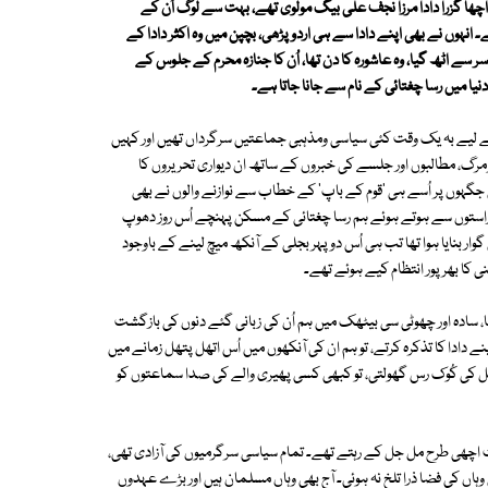
ا گزرا دادا مرزا نجف علی بیگ مولوی تھے، بہت سے لوگ اُن کے
انہوں نے بھی اپنے دادا سے ہی اردو پڑھی، بچپن میں وہ اکثر دادا کے
سر سے اٹھ گیا، وہ عاشورہ کا دن تھا، اُن کا جنازہ محرم کے جلوس کے
یا میں رسا چغتائی کے نام سے جانا جاتا ہے۔
 کے لیے بہ یک وقت کئی سیاسی ومذہبی جماعتیں سرگرداں تھیں اور کہیں
ومرگ، مطالبوں اور جلسے کی خبروں کے ساتھ ان دیواری تحریروں کا
گہوں پر اُسے ہی 'قوم کے باپ' کے خطاب سے نوازنے والوں نے بھی
 راستوں سے ہوتے ہوئے ہم رسا چغتائی کے مسکن پہنچے اُس روز دھوپ
بنایا ہوا تھا تب ہی اُس دوپہر بجلی کے آنکھ میچ لینے کے باوجود
ا بھرپور انتظام کیے ہوئے تھے۔
ھا، سادہ اور چھوٹی سی بیٹھک میں ہم اُن کی زبانی گئے دنوں کی بازگشت
دادا کا تذکرہ کرتے، تو ہم ان کی آنکھوں میں اُس اتھل پتھل زمانے میں
 کی کُوک رس گھولتی، تو کبھی کسی پھیری والے کی صدا سماعتوں کو
ت اچھی طرح مل جل کے رہتے تھے۔ تمام سیاسی سرگرمیوں کی آزادی تھی،
 1947ءمیں بٹوارے کے باوجود بھی وہاں کی فضا ذرا تلخ نہ ہوئی۔ آج بھی وہاں مسلمان ہیں اور بڑے عہدوں