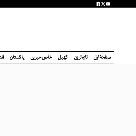
صفحۂ اول
تازہ ترین
کھیل
خاص خبریں
پاکستان
انٹ