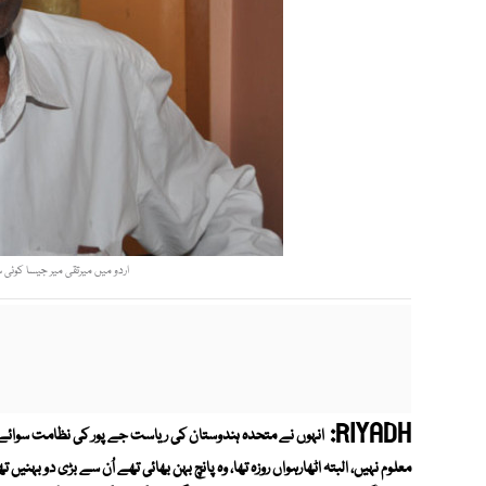
اردو میں میرتقی میر جیسا کوئی س
RIYADH:
معلوم نہیں، البتہ اٹھارہواں روزہ تھا، وہ پانچ بہن بھائی تھے اُن سے بڑی دو بہنی