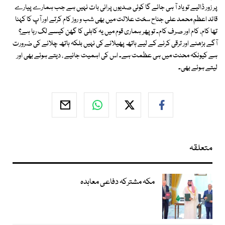
پر زور ڈالیے تو یاد آ ہی جائے گا کوئی صدیوں پرانی بات نہیں ہے جب ہمارے پیارے
قائد اعظم محمد علی جناح سخت علالت میں بھی شب و روز کام کرتے اور آپ کا کہنا
تھا کام، کام اور صرف کام۔ تو پھر ہماری قوم میں یہ کاہلی کا گھن کیسے لگ رہا ہے؟
آگے بڑھنے اور ترقی کرنے کے لیے ہاتھ پھیلانے کی نہیں بلکہ ہاتھ چلانے کی ضرورت
ہے کیونکہ محنت میں ہی عظمت ہے۔ اس کی اہمیت جانیے ، دیتے ہوئے بھی اور
لیتے ہوئے بھی۔
متعلقہ
مکہ مشترکہ دفاعی معاہدہ