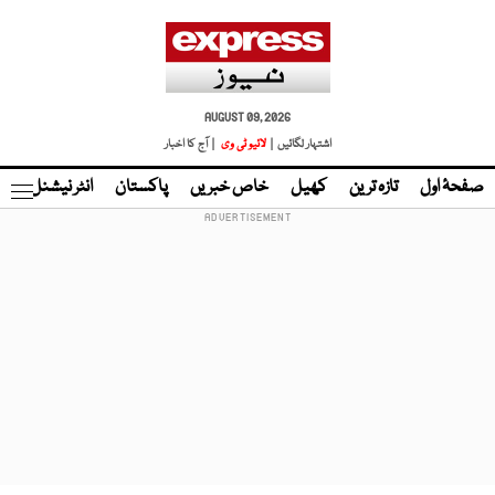
AUGUST 09, 2026
اشتہار لگائیں |
لائیو ٹی وی
| آج کا اخبار
صفحۂ اول
تازہ ترین
کھیل
خاص خبریں
پاکستان
انٹر نیشنل
ٹا