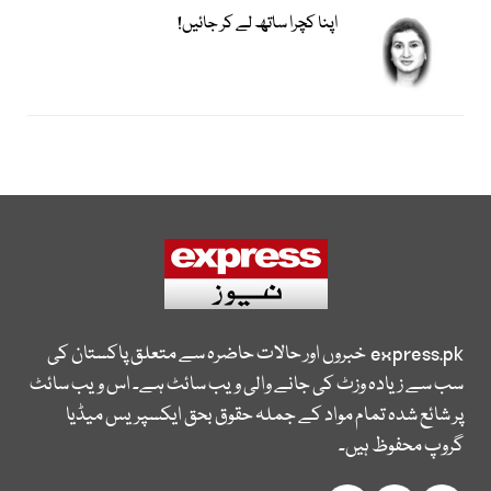
اپنا کچرا ساتھ لے کر جائیں!
express.pk
خبروں اور حالات حاضرہ سے متعلق پاکستان کی
سب سے زیادہ وزٹ کی جانے والی ویب سائٹ ہے۔ اس ویب سائٹ
پر شائع شدہ تمام مواد کے جملہ حقوق بحق ایکسپریس میڈیا
گروپ محفوظ ہیں۔