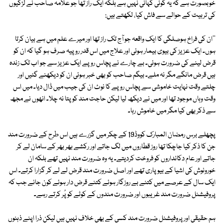
خوبصورت ہے کہ یہ کوئی کہانی نہیں ہے بلکہ ایک راز تھا جو علامہ صاحب نے لڑکیوں
کی تربیت کے حوالے سے فاش کیا، لکھتے ہیں:
''ان کی فراخ ہوصلگی کا ایک واقعہ جو آج تک راز تھا اور میرے علم میں ہے بیان کرتا
ہوں۔ ایک عزیز کی بیوی بیمار ہوئی اور علاج میں اس قدر روپیہ صرف ہو گیا کہ ان کو
قرض لینے کی ضرورت ہوئی۔ بے چارے نے پچاس روپے ایک عزیز سے جو اب تک زندہ
ہیں قرض مانگے مگر نہ ملے۔ بیگم صاحب کو بھی خبر ہوئی ان کو دیکھنے گئیں اور
چلتے وقت نہایت خاموشی سے پچاس روپے کا نوٹ ان کی جیب میں ڈال دیا۔ میں اس
وقت وہاں موجود تھا اور میں نے دیکھ لیا لیکن حاجت مند کو پتا نہ چلا۔ انھوں نے مجھ
سے ذکر بھی کیا مگر میں خاموش رہا۔
پچھلے برس رمضان المبارک کووڈ19 کے چکر میں گزرے ہیں اس طرح کے ضرورت مند
جن کا ذکر کیا جاچکا تھا روز قطاروں میں لگ جاتے اور رکشے بھر بھر کے سامان لے کر
جاتے اور عام دکانداروں کو فروخت کردیتے۔ یہ وہ ضرورت مند نہیں تھے بلکہ ان
خورونوش کی اشیا کے بیوپاری تھے اور اصل ضرورت مند قرض لے لے کر گزارا کرتے۔ اس
ایک سال کے عرصے میں کتنے بے روزگار ہوئے کتنے قرض دار ہوئے کون جانے جب کہ
پروفیشنل ضرورت مند غریبوں اور ضرورت مندوں کے کوٹے کو پُر کرتے رہے۔
ہم حقیقی اور پروفیشنل ضرورت مند کسی کے بھی خلاف نہیں ہیں لیکن ذرا اپنے ذہنوں