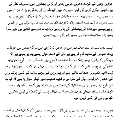
خواتین، بچوں کے کپڑے دھوتی، جوئیں چنتی اور لڑائی جھگڑوں میں مصروف نظر آتی
ہیں۔ انھیں نوکری کرنے کی کوئی ضرورت نہیں کیونکہ ان کی زندگی تو بڑے مزے میں
بسر ہو رہی ہے۔ دوسری جانب وہ حضرات جو سفید پوشی کا بھرم رکھتے ہیں چہرے
سے کمزور، حالات کے مارے، اولاد کا بوجھ اٹھائے مدد کے طالب ہوتے ہیں اور انھیں
روپے پیسے سے مدد کی پیشکش کی جاتی ہے تو وہ بہت شرم سے کہتے ہیں نہیں سر !
ہمیں آپ ملازمت دلوا دیں ، ہمیں اس کی ضرورت ہے۔
ایسے بہت سے ادارے ملک بھر میں اور خاص کرکراچی میں سرگرم عمل ہیں جو یقینا
بہت خلوص کے ساتھ کام کر رہے ہیں۔ ان کے دستر خوان ایسے بھرپور ہوتے ہیں کہ
مہنگائی کے اس دور میں ایک اوسط تنخواہ والا سوچ بھی نہ سکے ، اسی طرح سحری اور
افطارکی بھرپور دعوتیں کہ انسان کا دل للچا جائے ایسے بھاری بھرکم دسترخوان والے جو
لیپ ٹاپ، کمپیوٹر، خدمات لٹاتے رہے اور پھر ہر پل کے نیچے سڑک کے کسی چوک پر ان
کے اشتہارات زکوٰۃ وصولی کے نظر آئے تو کچھ عجیب نہیں لیکن سوال یہ ہے کہ کیا ہم
اس طرح اپنے اندر سہل پسند افراد کی تعداد میں اضافہ تو نہیں کر رہے کہ یہاں سب
کچھ ملتا ہے اور جھولی بھر بھر کے ملتا ہے کھانے پینے کی تو فکر ہی نہیں کہ ترس
کھانے والوں کی کمی نہیں ہے۔
وہیں سوال ہماری اپنی ذمے داری پر بھی اٹھتے ہیں جیسے ابھی ذکر کیا تھا ایک صاحب
کا جو درد مند دل لیے غریبوں کی مدد کے لیے کچی بستی پہنچے تو وہاں کا احوال دیکھ