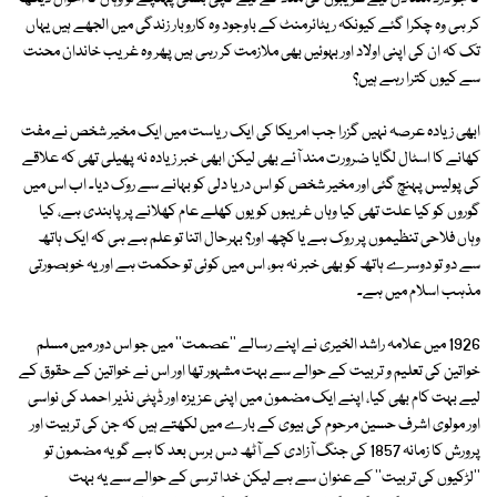
کر ہی وہ چکرا گئے کیونکہ ریٹائرمنٹ کے باوجود وہ کاروبار زندگی میں الجھے ہیں یہاں
تک کہ ان کی اپنی اولاد اور بہوئیں بھی ملازمت کر رہی ہیں پھر وہ غریب خاندان محنت
سے کیوں کترا رہے ہیں؟
ابھی زیادہ عرصہ نہیں گزرا جب امریکا کی ایک ریاست میں ایک مخیر شخص نے مفت
کھانے کا اسٹال لگایا ضرورت مند آئے بھی لیکن ابھی خبر زیادہ نہ پھیلی تھی کہ علاقے
کی پولیس پہنچ گئی اور مخیر شخص کو اس دریا دلی کو بہانے سے روک دیا۔ اب اس میں
گوروں کو کیا علت تھی کیا وہاں غریبوں کو یوں کھلے عام کھلانے پر پابندی ہے، کیا
وہاں فلاحی تنظیموں پر روک ہے یا کچھ اور؟ بہرحال اتنا تو علم ہے ہی کہ ایک ہاتھ
سے دو تو دوسرے ہاتھ کو بھی خبر نہ ہو، اس میں کوئی تو حکمت ہے اور یہ خوبصورتی
مذہب اسلام میں ہے۔
1926 میں علامہ راشد الخیری نے اپنے رسالے ''عصمت'' میں جو اس دور میں مسلم
خواتین کی تعلیم و تربیت کے حوالے سے بہت مشہور تھا اور اس نے خواتین کے حقوق کے
لیے بہت کام بھی کیا، اپنے ایک مضمون میں اپنی عزیزہ اور ڈپٹی نذیر احمد کی نواسی
اور مولوی اشرف حسین مرحوم کی بیوی کے بارے میں لکھتے ہیں کہ جن کی تربیت اور
پرورش کا زمانہ 1857 کی جنگ آزادی کے آٹھ دس برس بعد کا ہے گو یہ مضمون تو
''لڑکیوں کی تربیت'' کے عنوان سے ہے لیکن خدا ترسی کے حوالے سے یہ بہت