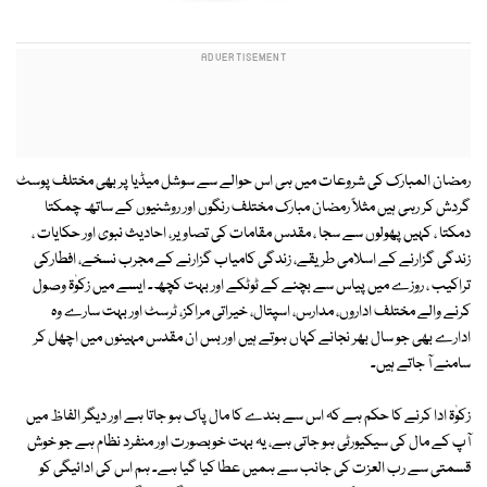
رمضان المبارک کی شروعات میں ہی اس حوالے سے سوشل میڈیا پر بھی مختلف پوسٹ
گردش کر رہی ہیں مثلاً رمضان مبارک مختلف رنگوں اور روشنیوں کے ساتھ چمکتا
دمکتا ، کہیں پھولوں سے سجا ، مقدس مقامات کی تصاویر، احادیث نبوی اور حکایات ،
زندگی گزارنے کے اسلامی طریقے، زندگی کامیاب گزارنے کے مجرب نسخے، افطارکی
تراکیب ، روزے میں پیاس سے بچنے کے ٹوٹکے اور بہت کچھ۔ ایسے میں زکوٰۃ وصول
کرنے والے مختلف اداروں، مدارس، اسپتال، خیراتی مراکز، ٹرسٹ اور بہت سارے وہ
ادارے بھی جو سال بھر نجانے کہاں ہوتے ہیں اور بس ان مقدس مہینوں میں اچھل کر
سامنے آ جاتے ہیں۔
زکوٰۃ ادا کرنے کا حکم ہے کہ اس سے بندے کا مال پاک ہو جاتا ہے اور دیگر الفاظ میں
آپ کے مال کی سیکیورٹی ہو جاتی ہے، یہ بہت خوبصورت اور منفرد نظام ہے جو خوش
قسمتی سے رب العزت کی جانب سے ہمیں عطا کیا گیا ہے۔ ہم اس کی ادائیگی کو