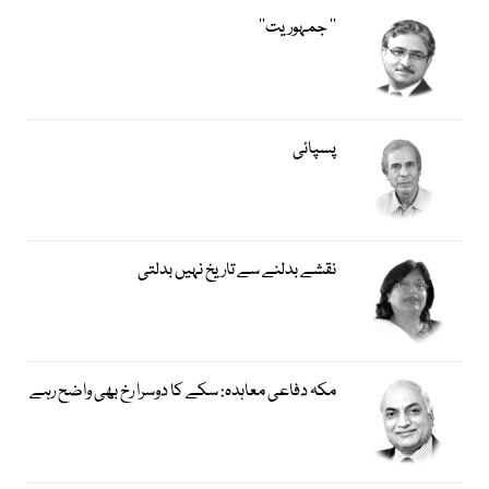
’’ جمہوریت‘‘
پسپائی
نقشے بدلنے سے تاریخ نہیں بدلتی
مکہ دفاعی معاہدہ: سکے کا دوسرا رخ بھی واضح رہے