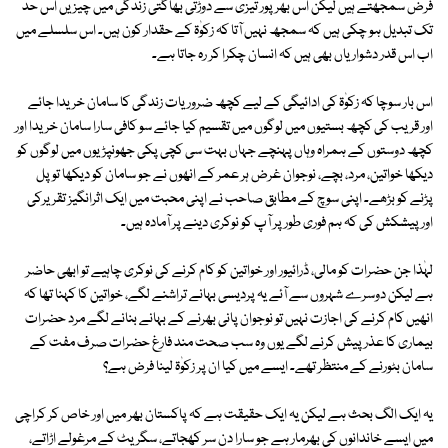
فرض سمجھتے ہیں لیکن اس بھرپور تیزی سے دوڑتی بھاگتی زندگی میں چیزیں اس حد
تک تبدیل ہو چکی ہیں کہ سمجھ نہیں آتا کہ زکوٰۃ کے حقدار کون ہیں۔ اس سلسلے میں
اب اس قدر دشواریاں بھی ہیں کہ انسان چکرا کر رہ جاتا ہے۔
اس بار سوچا کہ زکوٰۃ کی ادائیگی کے لیے کچھ ضروریات زندگی کا سامان خریدا جائے
اور قریب کی کچھ بستیوں میں لوگوں میں تقسیم کیا جائے سو کافی سارا سامان خریدا اور
کچھ دوستوں کے ہمراہ وہاں پہنچے جہاں بہت سی کچی پکی جھونپڑیوں میں لوگوں کو
دیکھا خواتین، مرد، بچے، نوجوان غرض ہر عمر کے انھوں نے جو سامان کو دیکھا تو پل
پڑنے کو بڑھے۔ اپنی سوچ کے مطابق صاحب نے اپنی محبت میں ایک اثرانگیز تقریرکی
اور پیشکش کی کہ ہم فوری طور پر آپ کو نوکری دینے پر آمادہ ہیں۔
لہٰذا جن حضرات کو مالی، ڈرائیور اور خواتین کو کام کرنے کی نوکری چاہیے تو ابھی حاضر
ہے لیکن دوسرے شہروں سے آئے یہ پردیسی بہانے تراشنے لگے، خواتین کا کہنا تھا کہ
انھیں کام کرنے کی اجازت نہیں تو نوجوان پانی بھرنے کے بہانے بنانے لگے مرد حضرات
بیماری کا عذر پیش کرنے لگے یوں وہ سب صحت مند فارغ حضرات صرف مفت کے
سامان بٹورنے کے منتظر تھے۔ ایسے میں کیا ان پر زکوٰۃ لینا فرض ہے؟
یہ ایک الگ بحث ہے لیکن یہ ایک حقیقت ہے کہ پاکستان بھر میں اور خاص کر کراچی
میں ایسے خاندانوں کی بھرمار ہے جو سارا دن سر کھجاتے، سگریٹ کے مرغولے اڑاتے،