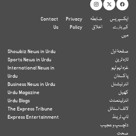
ایکسپریس
ضابطہ
Privacy
Contact
کے بارے
اخلاق
Policy
Us
میں
صفحۂ اول
Showbiz News in Urdu
تازہ ترین
Sports News in Urdu
غزہ لہو لہو
International News in
پاکستان
Urdu
انٹر نیشنل
Business News in Urdu
کھیل
Urdu Magazine
انٹرٹینمنٹ
Urdu Blogs
لائف اسٹائل
The Express Tribune
ٹاپ ٹرینڈ
Express Entertainment
دلچسپ و عجیب
صحت