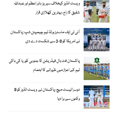
ویسٹ انڈیز کیخلاف سیریز: بابر اعظم اور عبداللہ
شفیق کا راج، بہترین کھلاڑی قرار
آئی ٹی ایف ماسٹرز ورلڈ ٹیم چیمپئن شپ: پاکستان
نے امریکا کو 0-3 سے شکست دے دی
پاکستان فٹ بال فیڈریشن کا جنوبی کوریا کی ہاکی
ٹیم کے اعزاز میں ظہرانے کا اہتمام
دوسرا ٹیسٹ میچ: پاکستان نے ویسٹ انڈیز کو 8
وکٹوں سے ہرا دیا