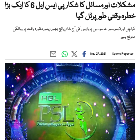
مشکلات اورمسائل کا شکارپی ایس ایل 6 کا ایک بڑا
خطرہ وقتی طورپرٹل گیا
کراچی اورلاہورسے خصوصی پروازوں کی آج شام پانچ بجے اپنے مقررہ وقت پر روانگی
متوقع ہے
May 27, 2021
Sports Reporter