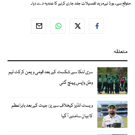
متوقع ہے۔ بورڈ نےمزید تفصیلات جلد جاری کرنے کا عندیہ دے دیا۔
متعلقہ
سری لنکا سے شکست کے بعد قومی ویمن کرکٹ ٹیم
وطن واپس پہنچ گئی
ویسٹ انڈیز کیخلاف سیریز: جیت کے بعد بابراعظم
کا بیان سامنے آگیا