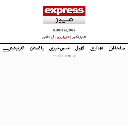
AUGUST 06, 2026
اشتہار لگائیں |
لائیو ٹی وی
| آج کا اخبار
صفحۂ اول
تازہ ترین
کھیل
خاص خبریں
پاکستان
انٹر نیشنل
ٹا