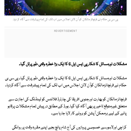
پی سی بی حکام نے فرنچائز مالکان کو آن لائن اجلاس میں اب تک کی تمام پیشرفت سے آگاہ کر دیا۔
مشکلات اورمسائل کا شکارپی ایس ایل 6 کا ایک بڑا خطرہ وقتی طورپرٹل گیا۔
مشکلات اورمسائل کا شکارپی ایس ایل 6 کا ایک بڑا خطرہ وقتی طور پرٹل گیا۔ پی سی بی
حکام نے فرنچائزمالکان کوآن لائن اجلاس میں اب تک کی تمام پیشرفت سے آگاہ کردیا۔
فرنچائز مالکان کو بھارت اورجنوبی افریقا کی چارٹرڈ فلائٹس کو لینڈنگ کی اجازت سے
متعلق غیرمتوقع تاخیرپربھی آگاہ کیا گیا، بورڈ کے مطابق درپیش تمام مشکلات پرقابو
پانے کے لیے ہرممکن آپشن کو بروئے کار لایا جارہا ہے۔
کراچی اورلاہورسے خصوصی پروازوں کی آج شام پانچ بجے اپنے مقررہ وقت پر روانگی