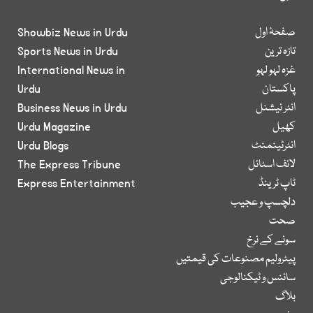
صفحۂ اول
Showbiz News in Urdu
تازہ ترین
Sports News in Urdu
غزہ لہو لہو
International News in
پاکستان
Urdu
انٹر نیشنل
Business News in Urdu
کھیل
Urdu Magazine
انٹرٹینمنٹ
Urdu Blogs
لائف اسٹائل
The Express Tribune
ٹاپ ٹرینڈ
Express Entertainment
دلچسپ و عجیب
صحت
سونے کے نرخ
پیٹرولیم مصنوعات کی قیمتیں
سائنس و ٹیکنالوجی
بلاگ