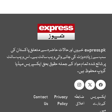
express.pk
خبروں اور حالات حاضرہ سے متعلق پاکستان کی
سب سے زیادہ وزٹ کی جانے والی ویب سائٹ ہے۔ اس ویب سائٹ
پر شائع شدہ تمام مواد کے جملہ حقوق بحق ایکسپریس میڈیا
گروپ محفوظ ہیں۔
ایکسپریس
ضابطہ
Privacy
Contact
کے بارے
اخلاق
Policy
Us
میں