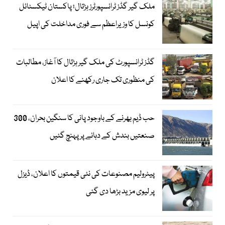
ملک گیر گڈز ٹرانسپورٹرز ہڑتال؛ پاکستان ٹیکسٹائل
کونسل کا وزیراعظم سے فوری مداخلت کی اپیل
گڈز ٹرانسپورٹ کی ملک گیر ہڑتال کا آغاز، مطالبات
کی منظوری تک جاری رکھنے کا اعلان
حب ڈیم بھرنے کے باوجود پانی کا سنگین بحران، 300
صنعتیں بندش کے دہانے پر پہنچ گئیں
پیٹرولیم مصنوعات کی نئی قیمتوں کا اعلان، ڈیزل
پر لیوی مزید بڑھا دی گئی