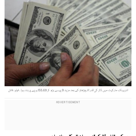
انٹربینک مارکیٹ میں ڈالر کی قدر اتارچڑھاؤ کے بعد مزید 9 پیسے بڑھ کر 155.69روپے پر بند ہوا ۔ فوٹو : فائل