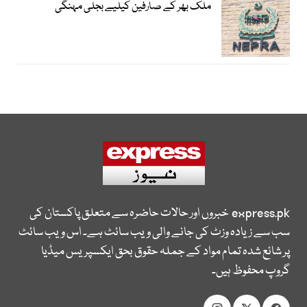
ملک بھر کے صارفین کیلیے بجلی مہنگی
express.pk
خبروں اور حالات حاضرہ سے متعلق پاکستان کی
سب سے زیادہ وزٹ کی جانے والی ویب سائٹ ہے۔ اس ویب سائٹ
پر شائع شدہ تمام مواد کے جملہ حقوق بحق ایکسپریس میڈیا
گروپ محفوظ ہیں۔