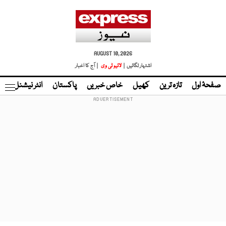
AUGUST 10, 2026
اشتہار لگائیں |
لائیو ٹی وی
| آج کا اخبار
صفحۂ اول
تازہ ترین
کھیل
خاص خبریں
پاکستان
انٹر نیشنل
ٹا