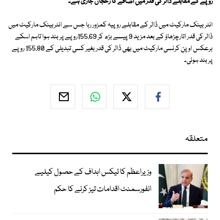
روپے کے مقابلے ڈالر کی قدر میں اضافے کا رحجان جاری ہے۔
انٹر بینک مارکیٹ میں ڈالر کے مقابلے روپیہ کمزور رہا جس سے انٹربینک مارکیٹ میں
ڈالر کی قدر اتارچڑھاؤ کے بعد مزید 9 پیسے بڑھ کر 155.69روپے پر بند ہوا تاہم اسکے
برعکس اوپن کرنسی مارکیٹ میں بھی ڈالر کی قدر بغیر کسی تبدیلی کے 155.80 روپے
پر بند ہوئی۔
متعلقہ
وزیراعظم کا ٹیکس اہداف کے حصول کیلیے
انفورسمنٹ اقدامات تیز کرنے کا حکم