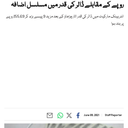
روپے کے مقابلے ڈالر کی قدر میں مسلسل اضافہ
انٹربینک مارکیٹ میں ڈالر کی قدر اتارچڑھاؤ کے بعد مزید 9 پیسے بڑھ کر 155.69روپے
پر بند ہوا
June 09, 2021
Staff Reporter