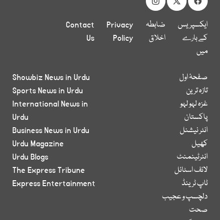
ایکسپریس
ضابطہ
Privacy
Contact
کے بارے
اخلاق
Policy
Us
میں
صفحۂ اول
Showbiz News in Urdu
تازہ ترین
Sports News in Urdu
غزہ لہو لہو
International News in
پاکستان
Urdu
انٹر نیشنل
Business News in Urdu
کھیل
Urdu Magazine
انٹرٹینمنٹ
Urdu Blogs
لائف اسٹائل
The Express Tribune
ٹاپ ٹرینڈ
Express Entertainment
دلچسپ و عجیب
صحت