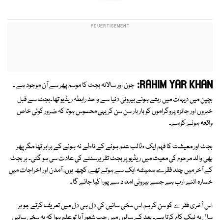
RAHIM YAR KHAN:
جون اور سالانہ بجٹ کا موسم پھر سے آن موجود ہے ۔
بچپن میں دیہات میں رہتے ہوئے بیرونی دنیا سے واحد رابطہ ریڈیو تھا۔بجٹ سے قبل
خبروں اور جائزہ پروگراموں کو بار بار سن سن کر یہی محسوس ہوتا کہ ضرور کوئی خاص
واقعہ ہونے کوہے۔
بجٹ اور معیشت کا فہم ایک طالب علم ہونے کے ناطے نہ ہونے کے برابر تھا مگر پھر
بھی والد مرحوم کی معیت میں ریڈیو پر بجٹ تقریرسننے کی عادت سی ہو گئی۔ ہر بجٹ
کے آخر میں چند فقرے ہمیشہ ایک سے ہوتے تھے، کچھ یوں، آمدن اور اخراجات میں
خسارہ اتنے ارب ہے جسے بیرونی امداد سے پورا کیا جائے گا۔
اس آخری فقرے کو سن کر ہم اس سخی سائیں کی دل ہی دل میں تعریف کرتے جو ہر
سال یہ نیک کام کرتا ہے۔ بعد کے سالوں میں جب شعور آیا تو علم ہوا کہ یہ سخی سائیں