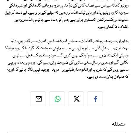
ریونیو کمانا ہے اس سے نصف کاٹن کی درآمد پر خرچ ہوجائے گا۔ ملکی اور غیر ملکی
سرمایہ کاری ویلیو ایڈڈ اور ہائی ٹیک انڈسٹری میں نہ ہونے کے برابر ہے۔ لے دے کر رئیل
اسٹیٹ اور کنسٹرکشن انڈسٹری پر زور ہے جس کی مدد سے چالیس انڈسٹریز میں
انقلاب کا گمان ہے۔
یہ اور ان سے ملتے جلتے اقدامات سب اس قدر شناسا ہیں کہ رٹ سے گئے ہیں۔ دنیا
بہت تیزی سے بدل گئی ہے اور بدل رہی ہے۔ ہم اپنی معیشت کو اگر دنیا کے ویلیو ایڈڈ
اور ہائی ٹیک تقاضوں سے ہم آہنگ نہیں کریں گے، خود پسندی کے خول سے نہیں
نکلیں گے تو ہمیں ہر سال سخی سائیں کی ضرورت پڑتی رہے گی، اور ہم ہر بجٹ پر یہی
سنتے رہیں گے کہ غریب اور تنخواہ دار طبقے پر '' مزید '' بوجھ نہیں ڈالا جائے گا، اور یہ
کہ متبادل پلان دے دیا ہے۔
متعلقہ