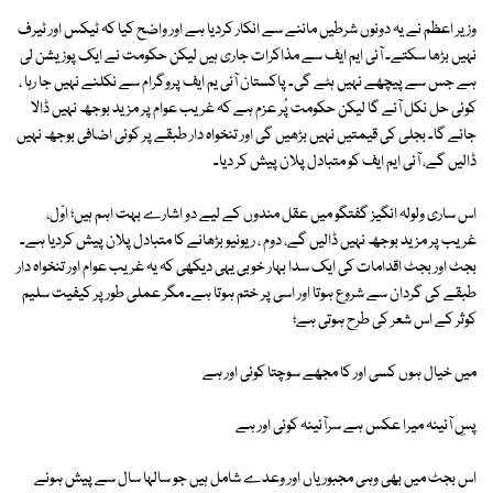
وزیر اعظم نے یہ دونوں شرطیں ماننے سے انکار کردیا ہے اور واضح کیا کہ ٹیکس اور ٹیرف
نہیں بڑھا سکتے۔ آئی ایم ایف سے مذاکرات جاری ہیں لیکن حکومت نے ایک پوزیشن لی
ہے جس سے پیچھے نہیں ہٹے گی۔ پاکستان آئی یم ایف پروگرام سے نکلنے نہیں جا رہا ،
کوئی حل نکل آئے گا لیکن حکومت پُر عزم ہے کہ غریب عوام پر مزید بوجھ نہیں ڈالا
جائے گا۔ بجلی کی قیمتیں نہیں بڑھیں گی اور تنخواہ دار طبقے پر کوئی اضافی بوجھ نہیں
ڈالیں گے، آئی ایم ایف کو متبادل پلان پیش کر دیا۔
اس ساری ولولہ انگیز گفتگو میں عقل مندوں کے لیے دو اشارے بہت اہم ہیں؛ اوّل،
غریب پر مزید بوجھ نہیں ڈالیں گے، دوم ، ریونیو بڑھانے کا متبادل پلان پیش کردیا ہے۔
بجٹ اور بجٹ اقدامات کی ایک سدا بہار خوبی یہی دیکھی کہ یہ غریب عوام اور تنخواہ دار
طبقے کی گردان سے شروع ہوتا اور اسی پر ختم ہوتا ہے۔ مگر عملی طور پر کیفیت سلیم
کوثر کے اس شعر کی طرح ہوتی ہے؛
میں خیال ہوں کسی اور کا مجھے سوچتا کوئی اور ہے
پسِ آئینہ میرا عکس ہے سرآئینہ کوئی اور ہے
اس بجٹ میں بھی وہی مجبوریاں اور وعدے شامل ہیں جو سالہا سال سے پیش ہونے