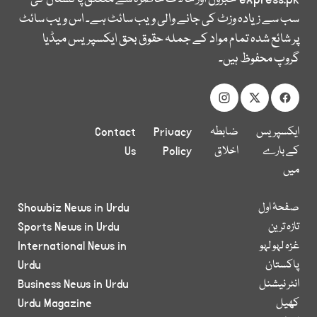
سب سے زیادہ وزٹ کی جانے والی ویب سائٹ ہے۔ اس ویب سائٹ
پر شائع شدہ تمام مواد کے جملہ حقوق بحق ایکسپریس میڈیا
گروپ محفوظ ہیں۔
ایکسپریس
ضابطہ
Privacy
Contact
کے بارے
اخلاق
Policy
Us
میں
صفحۂ اول
Showbiz News in Urdu
تازہ ترین
Sports News in Urdu
غزہ لہو لہو
International News in
پاکستان
Urdu
انٹر نیشنل
Business News in Urdu
کھیل
Urdu Magazine