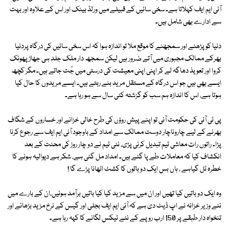
آئی ایم ایف کہلاتا ہے۔ سخی سائیں کے قبیلے میں ورلڈ بینک اور اس کے علاوہ اور بہت
سے ادارے بھی شامل ہیں۔
دنیا کو پڑھنے اور سمجھنے کا موقع ملا تو اندازہ ہوا کہ اس سخی سائیں کی درگاہ پردنیا
بھرکے ممالک مجبوری میں آتے ضرور ہیں لیکن سمجھ دار ملک جلد ہی جھاڑ پھونک
کروا اور تعویذ دھاگہ لے کر اپنی اپنی معیشت کی درستی میں جُت جاتے ہیں۔ مگر کچھ
ایسے بھی ہیں جو اس درگاہ کے مستقل مرید بنے رہتے ہیں۔ ایسے مریدوں کا حال کیا
ہوتا ہے، اس کا اندازہ ہم سب کو گزشتہ کئی سال سے ہو رہا ہے۔
پی ٹی آئی کی حکومت آئی تو اپنے پیش روؤں کی طرح خالی خزانے اور خساروں کے شگاف
بھرنے کے لیے چاروناچار دوست ممالک سے امداد کے باوجود آئی ایم ایف سے رجوع کرنا
پڑا۔ راتوں رات معاشی ٹیم تبدیل کرنی پڑی، نئی ٹیم نے دو چار روز کی محنت کے بعد
انکشاف کیا کہ معاملات طے پا گئے ہیں۔ امداد مل گئی ہے، شکر ہے دیوالیہ ہونے کا
خطرہ ٹل گیاہے ، ہاں بس ایک دو باتوں کا کشٹ اٹھانا پڑے گا !
وہ ایک دو باتیں کیا تھیں اور ان میں سے مزید کیا کیا باتیں برآمد ہوئیں،ان کے بارے میں
نئے وزیر خزانہ نے اپ ڈیٹ دی ہے کہ آئی ایم ایف بجلی اور گیس کے نرخ مزید بڑھانے اور
تنخواہ دار طبقے پر 150 ارب روپے کے نئے ٹیکس لگانے کا کہہ رہا ہے۔