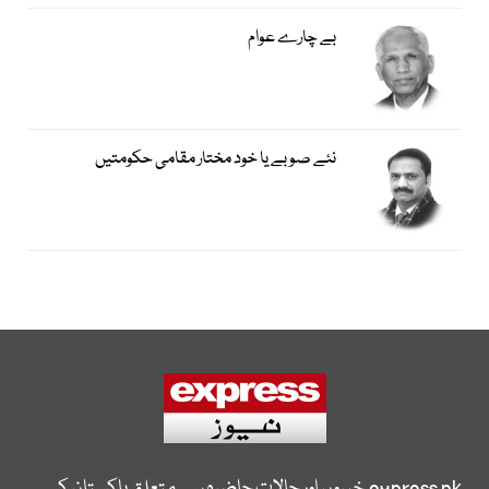
بے چارے عوام
نئے صوبے یا خود مختار مقامی حکومتیں
express.pk
خبروں اور حالات حاضرہ سے متعلق پاکستان کی