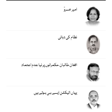
امیر خسروؒ
نظام کی دہائی
افغان طالبان حکمرانوں پر نیا عدم اعتماد
یہاں الیکشن ایسے ہی ہوتے ہیں