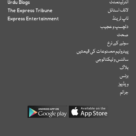
انٹرٹینمنٹ
Urdu Blogs
لائف اسٹائل
The Express Tribune
ٹاپ ٹرینڈ
Express Entertainment
دلچسپ و عجیب
صحت
سونے کے نرخ
پیٹرولیم مصنوعات کی قیمتیں
سائنس و ٹیکنالوجی
بلاگ
بزنس
ویڈیوز
جرائم