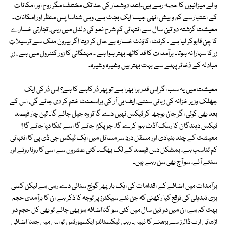
والے میزانیوں کا حصہ رہے ہیں۔اعدادوشمار کی حد تک مختلف مگر روح اور امکانات
کے اعتبار سے کم و بیش انھی جیسا ایک بجٹ ہے، وہی شناسا پس منظر اور امکانات۔
معیشت گزشتہ دو تین سال سے انتہائی کم شرح نمو کی دلدل میں رہی، تجارتی خسارے
کا جِن قابو کر لیا ہے ۔ کرنٹ اکاؤنٹ خسارہ بے حال کر دیتا اگر بیرون ملک سے ترسیلاتِ
زر کا سہارا نہ ہوتا۔ برآمدات کا قد کاٹھ بہتر ہوا ہے ۔ مہنگائی کا زور کنٹرول میں ہے ، زرِ
مبادلہ کے ذخائر پہلے سے بہت بہتر ہیں وغیرہ وغیرہ۔
معیشت میں یہ سب اگر اِس قدر ہرا بھرا ہے تو پھر ڈر کاہے کا ہے؟ اس ڈر کی ایک
جھلک وزیر خزانہ کی زبانی سنئے، ایف بی آر کی ہراسمنٹ ختم کر دی جائے گی، اس کے
بعد بھی کوئی اگر جان بوجھ کر ٹیکس نہیں دے گا تو وہ جیل جائے گا۔ تین چار فیصد
ٹیکس دہندگان کا رسک آڈٹ ہوا کرے گا، جو پکڑا جائے گا اسے لٹکا دیا جائے گا !
معیشت کے چند بنیادی اور مسقل دردِ سر مسائل میں ایک ٹیکس جی ڈی پی کا انتہائی
کم تناسب ہے، بمشکل دس فیصد کے لگ بھگ۔ کئی عشروں سے اسی کا رونا روتے اور
سنتے آئے، سو آج بھی سن رہے ہیں۔
برآمدات میں اضافے کے اقدامات کی ایک بار پھر گونج سنائی دے رہی ہے لیکن کسی
بڑی تبدیلی کی توقع کیا رکھنی کہ جن نئے سیکٹرز پر توجہ کا ذکر ہے ان کا برآمدی حجم
بہت کم ہے، ان میں دو تین سال میں کئی سو گنااضافہ ہو بھی جائے تو بھی کل حجم دو
اڑھائی ارب ڈالرز سے بڑھنے کا نہیں۔ رہی ٹیکسٹائلز ایکسپورٹس تو اس میں جتنا اضافی