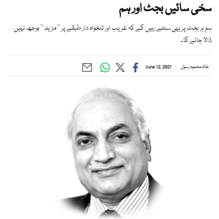
سخی سائیں بجٹ اور ہم
ہم ہر بجٹ پر یہی سنتے رہیں گے کہ غریب اور تنخواہ دار طبقے پر ’’ مزید ‘‘ بوجھ نہیں
ڈالا جائے گا۔
خالد محمود رسول
June 12, 2021