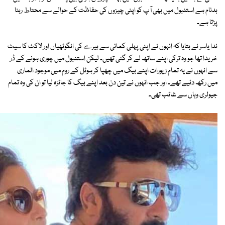
بدنام ہے استنبول میں بھی آپ کو اپنی چیزوں کی حفاظت کے حوالے سے محتاط رہنا
پڑتا ہے۔
ندا یاسر نے بتایا کہ انہوں نے اپنی پہلی کمائی سے ہیرے کی انگوٹھیاں اور لاکٹ کا سیٹ
خریدا تھا جو وہ ترکی اپنے ساتھ لے کر گئی تھیں۔ لیکن استنبول میں چوری ہونے کے ڈر
سے انہوں نے یہ تمام زیورات اپنے بیگ میں چھپا کر ہوٹل کے روم میں موجود الماری
میں رکھ دئیے تھے۔ اور جب انہوں نے تین دن بعد اپنے بیگ کا جائزہ لیا تو ان کی وہ تمام
جیولری وہاں سے غائب تھی۔