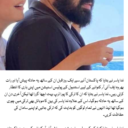
ندا یاسر نے بتایا کہ پاکستان آنے سے ایک روز قبل ان کے ساتھ یہ حادثہ پیش آیا اور رات
بھر وہ ایف آئی آر کٹوانے کے لیے استنبول کے پولیس اسٹیشن میں اپنی باری کا انتظار
کرتی رہیں۔ ندا یاسر نے بتایا کہ ان کا ترکی کا پورا ٹرپ بہت اچھا گزرا تھا لیکن آخری دن ان
کے ساتھ یہ حادثہ ہوگیا۔ اس کے علاوہ ندا یاسر کی بہن کا موبائل بھی ترکی میں چوری
ہوگیا تھا لہذ اانہوں نے تمام لوگوں کو ہدایت کی کہ ترکی جائیں تو اپنے سامان کی
حفاظت کریں۔