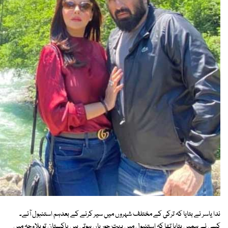
ندا یاسر نے بتایا کہ ترکی کے مختلف شہروں میں سیر کرنے کے بعدہم استنبول آئے۔
کسی نے ہمیں بتایا تھا کہ استنبول میں بہت چوریاں ہوتی ہیں پاکستان تو بلاوجہ میں