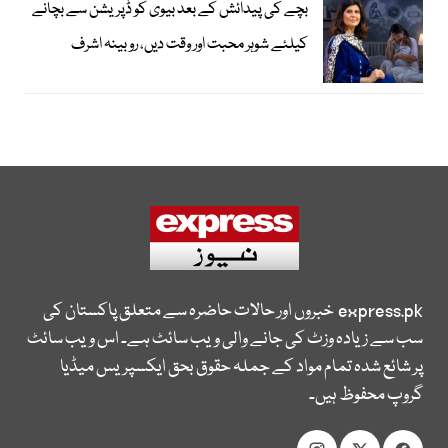
بچے کی پیدائش کے بعد بیوی کو ڈپریشن سے بچانے
کیلئے شوہر محبت اور وقت دیں، روبینہ اشرف
express.pk
خبروں اور حالات حاضرہ سے متعلق پاکستان کی
سب سے زیادہ وزٹ کی جانے والی ویب سائٹ ہے۔ اس ویب سائٹ
پر شائع شدہ تمام مواد کے جملہ حقوق بحق ایکسپریس میڈیا
گروپ محفوظ ہیں۔