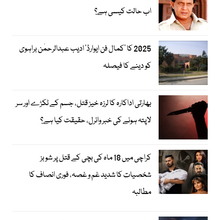
اب حالت کیسی ہے؟
2025 کا ’کمال فن ایوارڈ‘ ادیب عبدالرحمٰن براہوی
کو دینے کا فیصلہ
بھارتی اداکارہ کا لرزہ خیز قتل، جسم کے ٹکڑے اور سر
لاپتہ ہونے کی خبر وائرل، حقیقت کیا ہے؟
کراچی میں 18 ماہ کی بچی کے قتل پر شوبز
شخصیات کا شدید غم و غصہ، فوری انصاف کا
مطالبہ