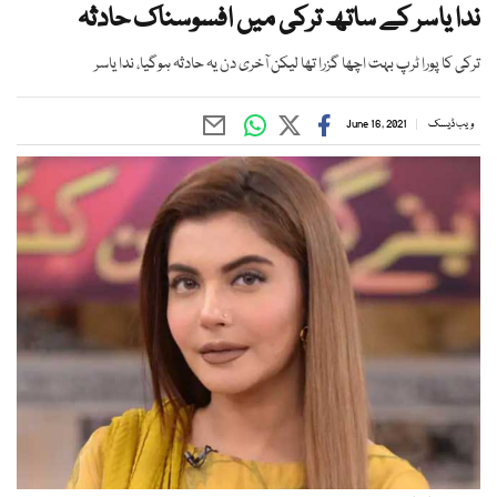
ندا یاسر کے ساتھ ترکی میں افسوسناک حادثہ
ترکی کا پورا ٹرپ بہت اچھا گزرا تھا لیکن آخری دن یہ حادثہ ہوگیا، ندا یاسر
ویب ڈیسک
June 16, 2021