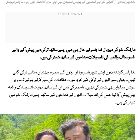
رات بھر ایف آئی آر کٹوانے کے لیے استنبول کے پولیس اسٹیشن میں اپنی باری کا انتظار کرتی رہی، ندا یاسر فوٹوفائل
مارننگ شو کی میزبان ندا یاسر نے حال ہی میں اپنے ساتھ ترکی میں پیش آنے والے
افسوسناک واقعے کی تفصیلات مداحوں کے ساتھ شیئر کی ہیں۔
ندا یاسر گزشتہ دنوں اپنے شوہر یاسر نواز اور بچوں کے ہمراہ چھٹیاں منانے ترکی گئی
تھیں۔ جہاں سے انہوں نے ترکی کے خوبصورت مقامات کی سیر کرتے ہوئے تصاویر
سوشل میڈیاپر بھی شیئر کی تھیں۔ تاہم ترکی میں ان کے ساتھ نہایت افسوسناک واقعہ
بھی پیش آیا تھا جس کی تفصیلات انہوں نے مداحوں کے ساتھ اپنے مارننگ شو میں
شیئر کی ہیں۔