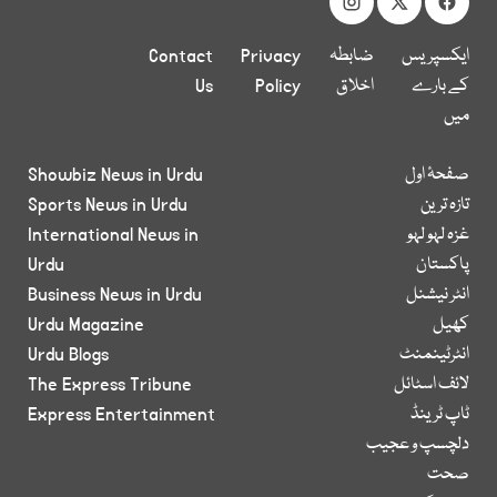
ایکسپریس
ضابطہ
Privacy
Contact
کے بارے
اخلاق
Policy
Us
میں
صفحۂ اول
Showbiz News in Urdu
تازہ ترین
Sports News in Urdu
غزہ لہو لہو
International News in
پاکستان
Urdu
انٹر نیشنل
Business News in Urdu
کھیل
Urdu Magazine
انٹرٹینمنٹ
Urdu Blogs
لائف اسٹائل
The Express Tribune
ٹاپ ٹرینڈ
Express Entertainment
دلچسپ و عجیب
صحت