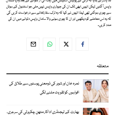
ندا یاسر نے بتایا کہ ترکی کے پولیس اسٹیشن میں ایف آئی آر کٹوانے کے بعد وہ پاکستان
واپس آگئیں لیکن انہیں ابھی تک ان کی جیولری واپس نہیں ملی جو استنبول کے ہوٹل
سے چوری ہوگئی تھی لہذا انہوں نے کہا کہ وہ ترک سفارتخانے سے درخواست کریں گی
کہ وہ اس معاملے کو دیکھیں اور ان کا چوری ہونے والا سامان واپس دلوانے میں ان کی
مدد کریں۔
متعلقہ
نمرہ خان اور شوہر کی ذومعنی پوسٹوں سے طلاق کی
افواہوں کو تقویت ملنے لگی
بھارت کے لیجنڈری اداکار متھن چکرورتی کی سرجری،