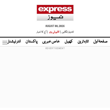
AUGUST 08, 2026
اشتہار لگائیں |
لائیو ٹی وی
| آج کا اخبار
صفحۂ اول
تازہ ترین
کھیل
خاص خبریں
پاکستان
انٹر نیشنل
ٹا