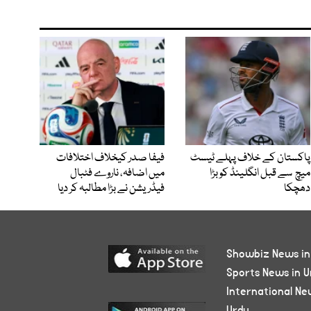
پاکستان کے خلاف پہلے ٹیسٹ
فیفا صدر کیخلاف اختلافات
میچ سے قبل انگلینڈ کو بڑا
میں اضافہ، ناروے فٹبال
دھچکا
فیڈریشن نے بڑا مطالبہ کر دیا
Showbiz News in
Sports News in U
International Ne
Urdu