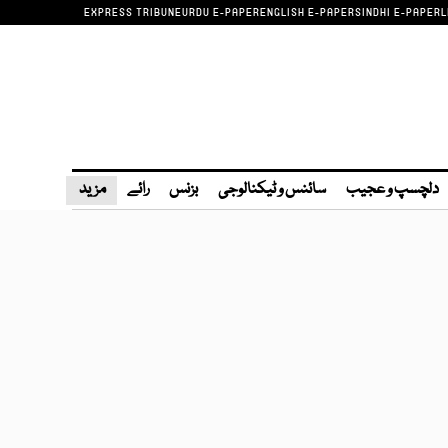
EXPRESS TRIBUNE
URDU E-PAPER
ENGLISH E-PAPER
SINDHI E-PAPER
L
دلچسپ و عجیب
سائنس و ٹیکنالوجی
بزنس
رائے
مزید