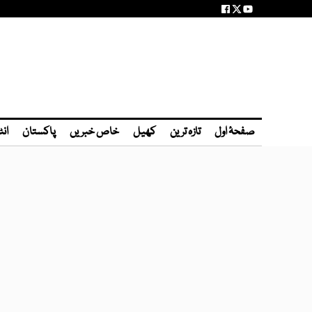
صفحۂ اول
تازہ ترین
کھیل
خاص خبریں
پاکستان
انٹ