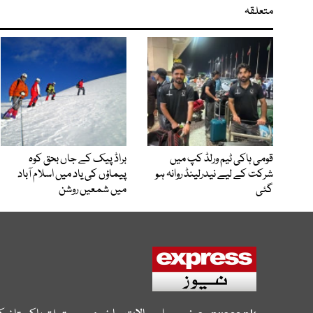
متعلقہ
قومی ہاکی ٹیم ورلڈ کپ میں
براڈ پیک کے جاں بحق کوہ
شرکت کے لیے نیدرلینڈ روانہ ہو
پیماؤں کی یاد میں اسلام آباد
گئی
میں شمعیں روشن