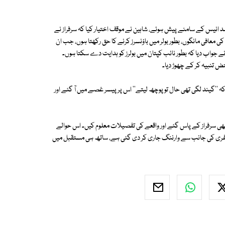
حمد انیس کے سامنے پیش ہوئے، شاہین نے موقف اختیار کیا کہ سرفراز نے
 معافی مانگوں، بطور بولر میں باؤنسرز کرنے کا حق رکھتا ہوں، جب ان
ر نے جواب دیا کہ بطور نائب کپتان میں بولرز کو ہدایت دے سکتا ہوں۔
ض تنبیہ کر کے چھوڑ دیا۔
کہ ''گیند لگی تھی حال تو پوچھ لیتے'' اس پر پیسر غصے میں آ گئے اور
م بھی سرفراز کے پاس گئے اور واقعے کی تفصیلات معلوم کیں۔ اس حوالے
ریفری کی جانب سے وارننگ جاری کر دی گئی ہے، ساتھ ہی مستقبل میں