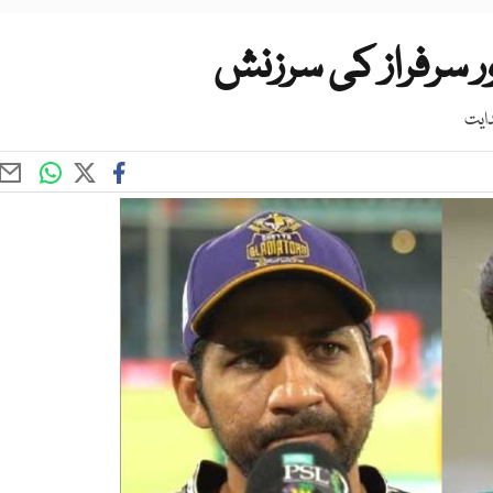
ور سرفراز کی سرزنش
دایت