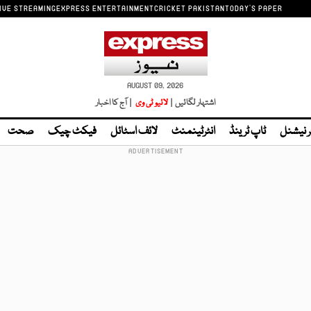
IVE STREAMING
EXPRESS ENTERTAINMENT
CRICKET PAKISTAN
TODAY'S PAPER
AUGUST 09, 2026
اشتہار لگائیں |
لائیو ٹی وی
| آج کا اخبار
ر نیشنل
ٹاپ ٹرینڈ
انٹرٹینمنٹ
لائف اسٹائل
فیکٹ چیک
صحت