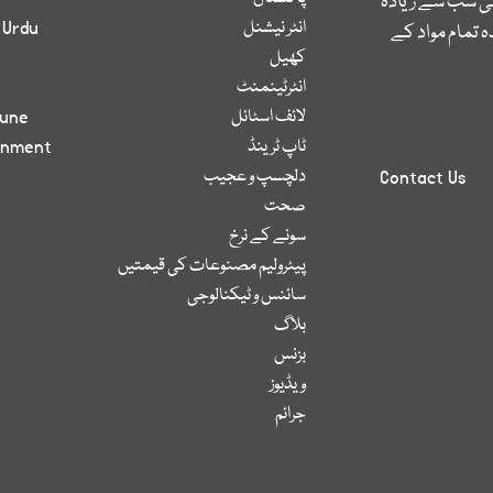
کی سب سے زیادہ
انٹر نیشنل
 Urdu
 تمام مواد کے
کھیل
انٹرٹینمنٹ
لائف اسٹائل
bune
ٹاپ ٹرینڈ
inment
دلچسپ و عجیب
Contact Us
صحت
سونے کے نرخ
پیٹرولیم مصنوعات کی قیمتیں
سائنس و ٹیکنالوجی
بلاگ
بزنس
ویڈیوز
جرائم