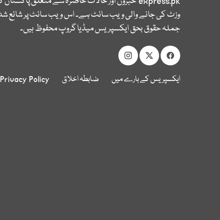
express.pk
خبروں اور حالات حاضرہ سے متعلق پاکستان 
وزٹ کی جانے والی ویب سائٹ ہے۔ اس ویب سائٹ پر شائع شدہ
جملہ حقوق بحق ایکسپریس میڈیا گروپ محفوظ ہیں۔
ایکسپریس کے بارے میں
ضابطہ اخلاق
Privacy Policy