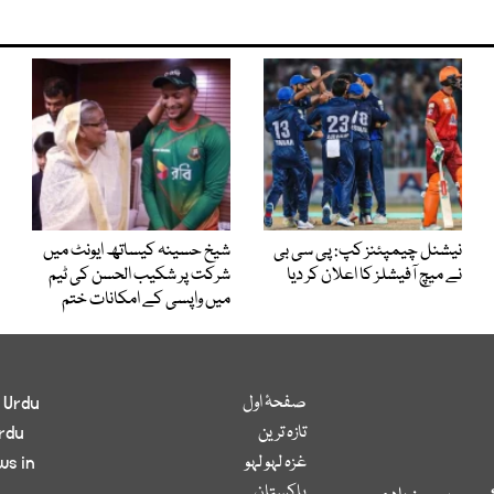
نیشنل چیمپئنز کپ: پی سی بی
شیخ حسینہ کیساتھ ایونٹ میں
نے میچ آفیشلز کا اعلان کر دیا
شرکت پر شکیب الحسن کی ٹیم
میں واپسی کے امکانات ختم
صفحۂ اول
 Urdu
تازہ ترین
rdu
غزہ لہو لہو
ws in
پاکستان