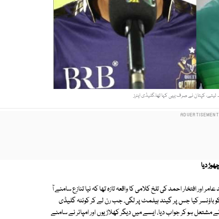
چھ لیتے، کپتان نے صرف یہی کہا تھا،گلیڈی ایٹرز
ھوڑ دیا
 اور افتخار احمد کی تلخ کلامی کا واقعہ تازہ تھا کہ نیا تنازع سامنے آ
 کو باؤنسر کیا جس پر گیند ہیلمٹ پر لگی، جب رن لے کر کوئٹہ گلیڈی
ے مشتعل ہو کر جواب دیا، ایسے میں دیگر کھلاڑیوں اور امپائر نے سامنے