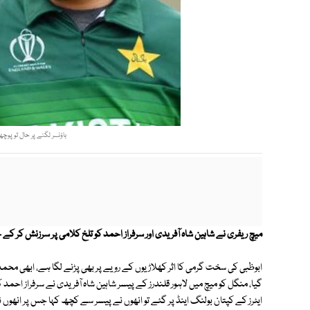
باؤنسر لگنے پر حال تو پو
میچ ریفری نے شاہین شاہ آفریدی اور سرفراز احمد کو تلخ کلامی پر سرزنش کر کے چ
ابوظبی کی سخت گرمی کا اثر کھلاڑیوں کے رویے پر بھی پڑنے لگا ہے، ابھی محمد عامر
گیا، منگل کو میچ میں لاہور قلندرز کے پیسر شاہین شاہ آفریدی نے سرفراز احمد
ایٹرز کے کپتان بولنگ اینڈ پر گئے تو انھوں نے پیسر سے کچھ کہا جس پر انھوں ن