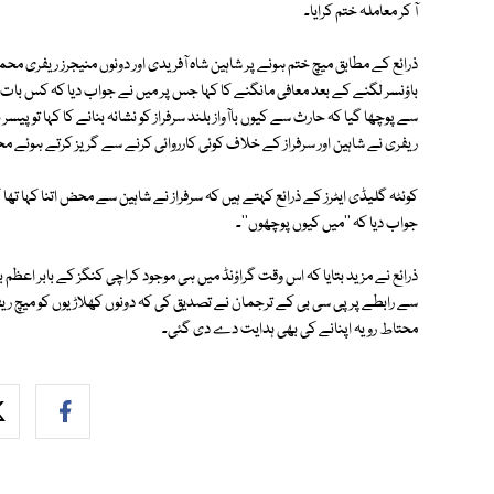
آ کر معاملہ ختم کرایا۔
ذرائع کے مطابق میچ ختم ہونے پر شاہین شاہ آفریدی اور دونوں منیجرز ریفری م
باؤنسر لگنے کے بعد معافی مانگنے کا کہا جس پر میں نے جواب دیا کہ کس بات کی
سے پوچھا گیا کہ حارث سے کیوں باآواز بلند سرفراز کو نشانہ بنانے کا کہا توپیس
ریفری نے شاہین اور سرفراز کے خلاف کوئی کارروائی کرنے سے گریز کرتے ہوئے مح
کوئٹہ گلیڈی ایٹرز کے ذرائع کہتے ہیں کہ سرفراز نے شاہین سے محض اتنا کہا تھا 
جواب دیا کہ ''میں کیوں پوچھوں''۔
ذرائع نے مزید بتایا کہ اس وقت گراؤنڈ میں ہی موجود کراچی کنگز کے بابر اعظ
سے رابطے پر پی سی بی کے ترجمان نے تصدیق کی کہ دونوں کھلاڑیوں کو میچ 
محتاط رویہ اپنانے کی بھی ہدایت دے دی گئی۔