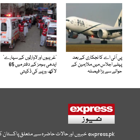
پی آئی اے کا نجکاری کے بعد
’غریبوں اور لاوارثوں کے سہارے‘
پہلے اجلاس میں ملازمین کے
ایدھی ہومز کے دفتر میں 65
حوالے سے بڑا فیصلہ
لاکھ روپے کی ڈکیتی
express.pk
خبروں اور حالات حاضرہ سے متعلق پاکستان 