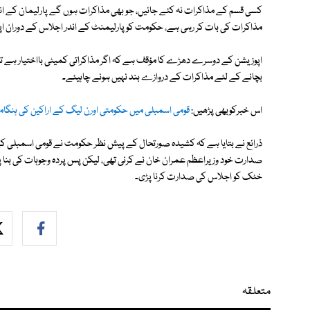
کسی قسم کے مذاکرات نہ کئے جائیں، جو بھی مذاکرات ہوں گے پارلیمان کے 
مذاکرات کی بات کر رہی ہے، حکومت کو پارلیمنٹ کے اندر اجلاس کے دوران اپن
اپوزیشن کے دوسرے دھڑے کا مؤقف ہے کہ اگر مذاکراتی کمیٹی بااختیار ہے تو 
بچانے کے لئے مذاکرات کے دروازے بند نہیں ہونے چاہیئے۔
اس خبرکوبھی پڑھیں:
قومی اسمبلی میں حکومتی اورن لیگ کے اراکین کی ہنگامہ
ذرائع نے بتایا ہے کہ کشیدہ صورتحال کے پیش نظر حکومت نے قومی اسمبلی کے
صدارت خود وزیراعظم عمران خان نے کرنی تھی، لیکن پس پردہ وجوہات کی بنا پر و
خٹک کو اجلاس کی صدارت کرنا پڑی۔
متعلقہ