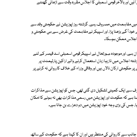
یں اور بالآخر قومی اسمبلی کا اجلاس مقررہ وقت سے اڑھائی گھنٹے
میں مفاہمت میں مصروف رہے، گزشتہ روز اپوزیشن نے حکومتی وفد سے
ے خود آگے بڑھنا پڑا، اور اسپیکر نے مفاہمت کی غرض سے ہی حکومتی و
ان ہے، اور موجودہ صورتحال نے اسپیکر قومی اسمبلی اسد قیصر کے لئے
تہ اجلاس میں نازیبا زبان استعمال کرنے والے اراکین پارلیمنٹ پر
کومتی ارکان نالاں ہیں اور وفاقی وزراء کے خلاف کارروائی نہ کرنے پر
ف سے ایک کمیٹی تشکیل دی گئی تھی، جس کو اپوزیشن سے مذاکرات
ا کہنا ہے کہ حکومت اور اپوزیشن میں رسمی مذاکرات بھی نہ ہونے کا امکان
ا، جس کی بڑی وجہ خود اپوزیشن میں دو دھڑے بن جانا ہے۔
جانب سے کارروائی کی منتظر ہیں اور ان کا کہنا ہے کہ حکومت کے ساتھ