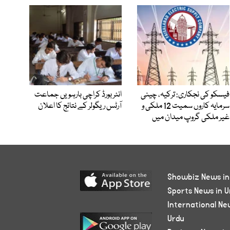
فیسکو کی نجکاری: ترکیہ، چینی
انٹر بورڈ کراچی بارہویں جماعت
سرمایہ کاروں سمیت 12 ملکی و
آرٹس ریگولر کے نتائج کا اعلان
غیر ملکی گروپ میدان میں
Showbiz News in
Sports News in U
International Ne
Urdu