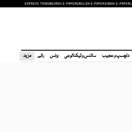
EXPRESS TRIBUNE
URDU E-PAPER
ENGLISH E-PAPER
SINDHI E-PAPER
L
دلچسپ و عجیب
سائنس و ٹیکنالوجی
بزنس
رائے
مزید