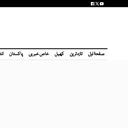
صفحۂ اول
تازہ ترین
کھیل
خاص خبریں
پاکستان
انٹ