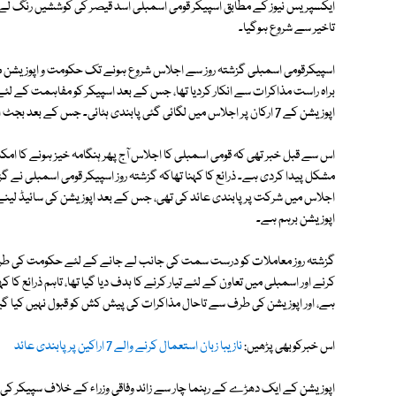
ایکسپریس نیوز کے مطابق اسپیکر قومی اسمبلی اسد قیصر کی کوششیں رنگ لے آئ
تاخیر سے شروع ہوگیا۔
اسپیکرقومی اسمبلی گزشتہ روز سے اجلاس شروع ہونے تک حکومت و اپوزیشن 
براہ راست مذاکرات سے انکار کردیا تھا، جس کے بعد اسپیکر کو مفاہمت کے لئ
اپوزیشن کے 7 ارکان پر اجلاس میں لگائی گئی پابندی ہٹائی۔ جس کے بعد بجٹ اجلاس ممکن ہوسکا۔
اس سے قبل خبر تھی کہ قومی اسمبلی کا اجلاس آج پھر ہنگامہ خیز ہونے کا امک
مشکل پیدا کردی ہے۔ ذرائع کا کہنا تھاکہ گزشتہ روز اسپیکر قومی اسمبلی نے گزش
اجلاس میں شرکت پر پابندی عائد کی تھی، جس کے بعد اپوزیشن کی سائیڈ لینے پر ح
اپوزیشن برہم ہے۔
گزشتہ روز معاملات کو درست سمت کی جانب لے جانے کے لئے حکومت کی طر
کرنے اور اسمبلی میں تعاون کے لئے تیار کرنے کا ہدف دیا گیا تھا، تاہم ذرائع ک
ہے، اور اپوزیشن کی طرف سے تاحال مذاکرات کی پیش کش کو قبول نہیں کیا گی
اس خبرکوبھی پڑھیں:
نازیبا زبان استعمال کرنے والے 7 اراکین پر پابندی عائد
اپوزیشن کے ایک دھڑے کے رہنما چار سے زائد وفاقی وزراء کے خلاف سپیکر کی 