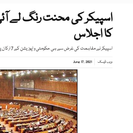
اسپیکر کی محنت رنگ لے آئی 
کا اجلاس
اسپیکر نے مفاہمت کی غرض سے ہی حکومتی و اپوزیشن کے 7 ارکان پر اجلاس میں لگائی گئی پابندی ہٹائی
ویب ڈیسک
June 17, 2021