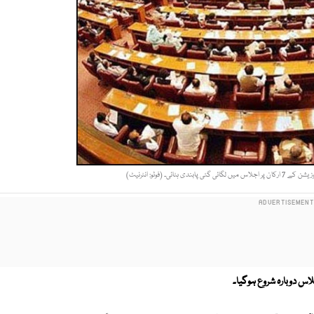
ئی۔ (فوٹو: انٹرنیٹ)
س دوبارہ شروع ہوگیا۔