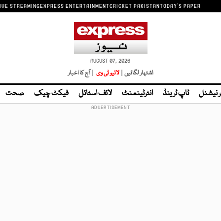
IVE STREAMING
EXPRESS ENTERTAINMENT
CRICKET PAKISTAN
TODAY'S PAPER
AUGUST 07, 2026
اشتہار لگائیں |
لائیو ٹی وی
| آج کا اخبار
ر نیشنل
ٹاپ ٹرینڈ
انٹرٹینمنٹ
لائف اسٹائل
فیکٹ چیک
صحت