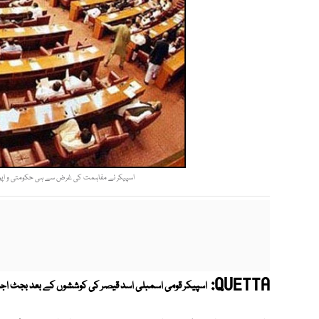
اسپیکر نے مفاہمت کی غرض سے ہی حکومتی و اپوزیشن کے 7 ارکان پر اجلاس میں لگائی گئی پابندی ہٹا
QUETTA:
اسپیکر قومی اسمبلی اسد قیصر کی کوششوں کے بعد بجٹ اجلا