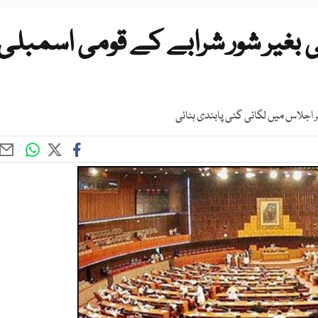
بغیر شور شرابے کے قومی اسمبلی