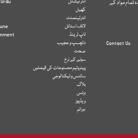
انٹر نیشنل
 Urdu
 تمام مواد کے
کھیل
انٹرٹینمنٹ
لائف اسٹائل
bune
ٹاپ ٹرینڈ
inment
دلچسپ و عجیب
Contact Us
صحت
سونے کے نرخ
پیٹرولیم مصنوعات کی قیمتیں
سائنس و ٹیکنالوجی
بلاگ
بزنس
ویڈیوز
جرائم