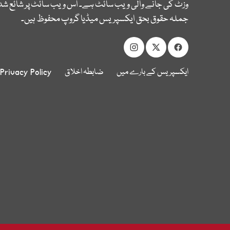
وزٹ کی جانے والی ویب سائٹ ہے۔ اس ویب سائٹ پر شائع شدہ
جملہ حقوق بحق ایکسپریس میڈیا گروپ محفوظ ہیں۔
ایکسپریس کے بارے میں
ضابطہ اخلاق
Privacy Policy