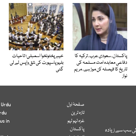
پاکستان، سعودی عرب، ترکیہ کا
خیبرپختونخوا اسمبلی؛ تاحیات
دفاعی معاہدہ امت مسلمہ کی
بلیو پاسپورٹ کی شق واپس لے لی
تاریخ کا فیصلہ کن موڑ ہے، مریم
گئی
نواز
صفحۂ اول
 Urdu
تازہ ترین
rdu
غزہ لہو لہو
ws in
پاکستان
کی سب سے زیادہ