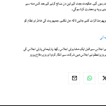
اندر ہوں گے، حکومت بجٹ کے تین دن ضائع کرنے کے بعد کس منہ سے
ے رویہ پر معذرت کرنا ہوگی۔
پھر مذاکرات کئے جائیں تاکہ حل نکلے، جمہوریت کی خاطر اور نظام کو
 آئی
 اجلاس سے قبل ایک مشارورتی اجلاس رکھا، پارلیمانی پارٹی اجلاس کی
زیراعظم نے اجلاس میں شرکت سے انکار کردیا اور وزیر دفاع پرویز