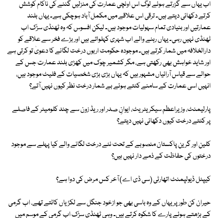
اب یہاں سے گزرتے ہوئے لوگ اس اونچی عمارت کی منزلیں گننے کی ناکام کوشش
کرتے دکھائی دیتے ہیں۔ ترقی اس علاقے میں مکمل آباد ہوچکی ہے۔ یہاں بلند
عمارتیں اور بنیادی تمام سہولیات موجود ہیں۔ لیکن افسوس کہ وہ ٹھنڈی سڑک اب
ٹھنڈی نہیں رہی۔ یہاں رہنے والے اب شہری کہلواتے ہیں اور بڑے فخر سے علاقے کو
دارالخلافہ میں شمار کرتے ہیں۔ موجودہ حکومت اربوں درخت لگانے کا دعویٰ تو کرتی ہے
اور شاید خواہش بھی رکھتی ہے، مگر کشمیر چوک میں کھڑی بلند عمارت جس کے
حوالے سے قیاس آرائیاں مشہور ہیں کہ یہاں بڑی بڑی شخصیات کے فلیٹ موجود ہیں،
انہیں اسی عمارت کے سامنے کٹتے ہوئے بے شمار درخت نظر کیوں نہیں آتے؟
پارلیمنٹ، وزیراعظم سیکریٹریٹ، ایوانِ صدر اور ریڈ زون سے چند کلومیٹر کے فاصلے
پر کٹتے درخت کیوں دکھائی نہیں دیتے؟
کلین اور گرین پاکستان منصوبے کے تحت نئے درخت لگانے والے کیا پہلے سے موجود
درختوں کی حفاظت کے ذمے دار نہیں ہیں؟
کیپٹل ڈیولپمنٹ اتھارٹی (سی ڈی اے) آخر کس مرض کی دوا ہے؟
حیران کن طور پر یہاں کے وہ باسی بھی جو ازخود جنگل سے لکڑیاں کاٹتے تھے، اب گرمی
کے بڑھتے ہوئے پارے کا شکوہ کرتے ہیں۔ وہی ٹھنڈی سڑک اب گرمی کے موسم میں