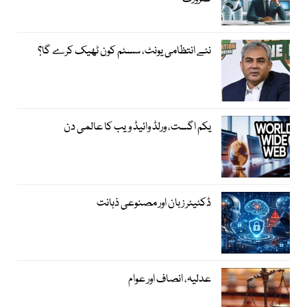
نئے انتظامی یونٹ، سسٹم کون ٹھیک کرے گا؟
یکم اگست، ورلڈ وائیڈ ویب کا عالمی دن
ڈکٹیٹر زبان اور مصنوعی ذہانت
عدلیہ، انصاف اور عوام