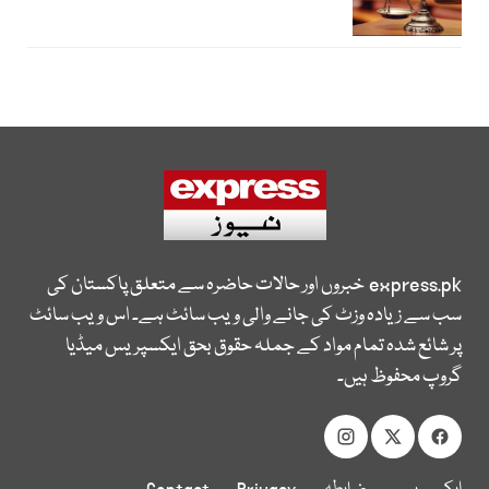
express.pk
خبروں اور حالات حاضرہ سے متعلق پاکستان کی
سب سے زیادہ وزٹ کی جانے والی ویب سائٹ ہے۔ اس ویب سائٹ
پر شائع شدہ تمام مواد کے جملہ حقوق بحق ایکسپریس میڈیا
گروپ محفوظ ہیں۔