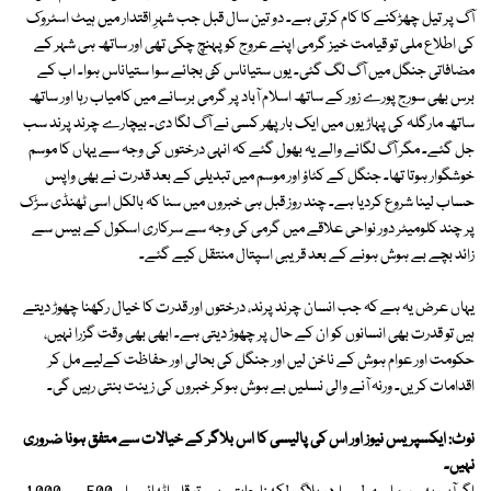
آگ پر تیل چھڑکنے کا کام کرتی ہے۔ دو تین سال قبل جب شہرِ اقتدار میں ہیٹ اسٹروک
کی اطلاع ملی تو قیامت خیز گرمی اپنے عروج کو پہنچ چکی تھی اور ساتھ ہی شہر کے
مضافاتی جنگل میں آگ لگ گئی۔ یوں ستیاناس کئ بجائے سوا ستیاناس ہوا۔ اب کے
برس بھی سورج پورے زور کے ساتھ اسلام آباد پر گرمی برسانے میں کامیاب رہا اور ساتھ
ساتھ مارگلہ کی پہاڑیوں میں ایک بار پھر کسی نے آگ لگا دی۔ بیچارے چرند پرند سب
جل گئے۔ مگر آگ لگانے والے یہ بھول گئے کہ انہی درختوں کی وجہ سے یہاں کا موسم
خوشگوار ہوتا تھا۔ جنگل کے کٹاؤ اور موسم میں تبدیلی کے بعد قدرت نے بھی واپس
حساب لینا شروع کردیا ہے۔ چند روز قبل ہی خبروں میں سنا کہ بالکل اسی ٹھنڈی سڑک
پر چند کلومیٹر دور نواحی علاقے میں گرمی کی وجہ سے سرکاری اسکول کے بیس سے
زائد بچے بے ہوش ہونے کے بعد قریبی اسپتال منتقل کیے گئے۔
یہاں عرض یہ ہے کہ جب انسان چرند پرند، درختوں اور قدرت کا خیال رکھنا چھوڑ دیتے
ہیں تو قدرت بھی انسانوں کو ان کے حال پر چھوڑ دیتی ہے۔ ابھی بھی وقت گزرا نہیں،
حکومت اور عوام ہوش کے ناخن لیں اور جنگل کی بحالی اور حفاظت کےلیے مل کر
اقدامات کریں۔ ورنہ آنے والی نسلیں بے ہوش ہوکر خبروں کی زینت بنتی رہیں گی۔
نوٹ: ایکسپریس نیوز اور اس کی پالیسی کا اس بلاگر کے خیالات سے متفق ہونا ضروری
نہیں۔