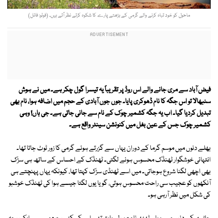
ماحول کو خود تباہ کرنے والے گرمی کے بڑھتے پارے کا شکوہ کرتے نظر آتے ہیں۔ (فوٹو: فائل)
فیض آباد سے مری جانے والے اس روڈ پر تقریباً یہ تیسرا گول چکر ہے۔ میں نے ہوش
سنبھالا تو اس جگہ کا نام ڈھوکری پایا۔ جوں جوں آبادی کے حجم میں اضافہ ہوا، نام بھی
تبدیل کردیا گیا۔ اب یہ جگہ کشمیر چوک کے نام سے جانی جاتی ہے۔ جی ہاں! وہی
کشمیر چوک جس کے عین بغل میں کنونشن سینٹر واقع ہے۔
بھلے دنوں میں موسم گرما کے دوران یہاں سے گزرتے ہوئے گرمی کا زور ٹوٹ جاتا تھا۔
انتہائی خوشگوار ٹھنڈک محسوس ہونے لگتی۔ ٹھنڈک کے احساس کے ساتھ ہی سڑک
بھی اچھی لگنا شروع ہوجاتی۔ میں اسے ٹھنڈی سڑک کہتا تھا، کیونکہ یہاں پہنچتے ہی
آنکھوں کو عجیب سی راحت محسوس ہوتی، گویا یوں لگتا جیسے ہوا کی ٹھنڈک خوشبو
کی شکل میں نظر آرہی ہو۔