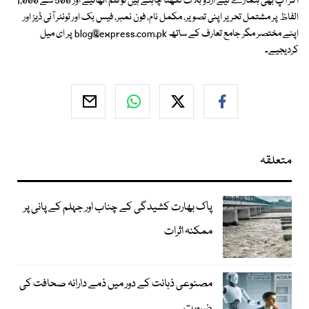
اگر آپ بھی ہمارے لیے اردو بلاگ لکھنا چاہتے ہیں تو قلم اٹھائیے اور 500 سے 1,000
الفاظ پر مشتمل تحریر اپنی تصویر، مکمل نام، فون نمبر، فیس بک اور ٹوئٹر آئی ڈیز اور
اپنے مختصر مگر جامع تعارف کے ساتھ
blog@express.com.pk
پر ای میل
کردیجیے۔
متعلقہ
پاک بھارت کشیدگی کے چناب اور جہلم کے پانی پر
ممکنہ اثرات
مصنوعی ذہانت کے دور میں ذمے دارانہ صحافت کی
ضرورت