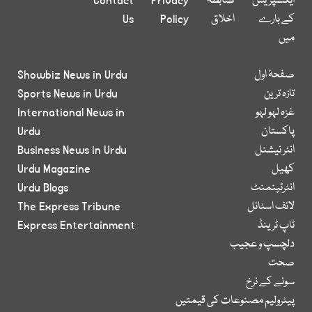
ایکسپریس
ضابطہ
Privacy
Contact
کے بارے
اخلاق
Policy
Us
میں
صفحۂ اول
Showbiz News in Urdu
تازہ ترین
Sports News in Urdu
غزہ لہو لہو
International News in
پاکستان
Urdu
انٹر نیشنل
Business News in Urdu
کھیل
Urdu Magazine
انٹرٹینمنٹ
Urdu Blogs
لائف اسٹائل
The Express Tribune
ٹاپ ٹرینڈ
Express Entertainment
دلچسپ و عجیب
صحت
سونے کے نرخ
پیٹرولیم مصنوعات کی قیمتیں