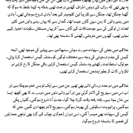
جاڑے کے دنوں میں یہاں ٹھٹھرنا معمولی بات تھی. اس کی کئی وجوہ میں سے ایک وجہ
یہ بھی تھی کہ سڑک کے دونوں اطراف گھنے درخت تھے، بلکہ یہ کہنا غلط نہ ہوگا کہ
گھنا جنگل تھا۔ جنگل سے تقریباً تین کلومیٹر کے بعد آبادی شروع ہوجاتی تھی۔ آبادی
میں رہنے والوں کا رہن سہن گاؤں جیسا تھا۔ گمان ہے کہ یہاں رہنے والوں میں کثیر
تعداد ان لوگوں کی ہے جو مضافات کے گاؤں سے آکر یہاں مستقل سکونت اختیار کیے
ہوئے تھے۔ گھروں میں مویشی رکھنے کا سلسلہ بھی تھا۔
علاقے میں بجلی کی سہولت میرے ہوش سنبھالنے سے پہلے کی موجود تھی، البتہ
گیس کی عدم دستیابی کی وجہ سے مختلف لوگوں کو سلنڈر گیس استعمال کرنا پڑتی۔
جو لوگ استطاعت رکھتے وہ سلنڈر گیس استعمال کرتے، باقی جنگل کا رخ کرتے اور
لکڑیاں کاٹ کر بطورِ ایندھن استعمال کرتے تھے۔
علاقے میں دو عدد برساتی نالے بھی تھے، جن میں سے ایک تو بس ختم ہوچکا ہے اور
اب اس میں سیوریج کی لائنز گرتی ہیں اور آنے والے دنوں میں دوسرے کا بھی کچھ ایسا
ہی حال ہونا ہے۔ رفتہ رفتہ وقت گزرتا چلا گیا۔ جدت آنا شروع ہوگئی۔ گلیاں پکی
ہوگئیں۔ پرائیویٹ اسکولوں کی بھرمار ہوگئی۔ سیوریج لائنز بچھا دی گئیں، حتیٰ کہ
گیس کی سہولت بھی میسر آگئی۔ اسی دوران ڈھوکری چوک کے گرد بھی اونچی عمارتوں
کی تعمیر کا سلسلہ شروع ہوگیا۔