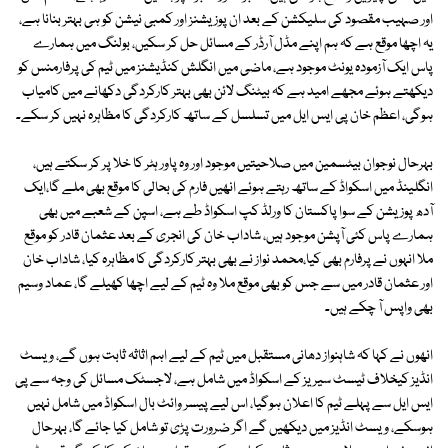
اور صہیب مقصود کی سلیکشن کے بعد ان پوزیشنز اور کمبی نیشن کو ہی بہتر بنانا ہے،
یہ اچھا موقع ہے کہ ہم اپنے مڈل آرڈر کے مسائل حل کر سکیں، بولنگ میں ہمارے
پاس ایک آزمودہ یونٹ موجود ہے، ماضی میں انگلش کنڈیشنز میں ٹیم کی پرفارمنس کو
دیکھتے ہوئے مجھے امید ہے کہ بیٹنگ لائن بھی بہتر کارکردگی دکھانے میں کامیاب
ہوگی، اعظم خان پی ایس ایل میں تسلسل کے ساتھ کارکردگی کا مظاہرہ نہیں کر سکے۔
بہرحال نوجوان بیٹسمین میں صلاحیتیں موجود اور وہ پاور ہٹر کا خلا پر کر سکتے ہیں،
انگلینڈ میں اسکواڈ کے ساتھ رہتے ہوئے انھیں فارم کی بحالی کا موقع بھی ملے گا،ایک
آدھ پوزیشن کے سوا پاکستان کا ورلڈ کپ اسکواڈ طے ہے، اسپن کے شعبے میں بھی
ہمارے پاس کئی آپشن موجود ہیں، شاداب خان کی انجری کے بعد عثمان قادر کو موقع
ملا انہوں نے پرفارم بھی کیا،محمد نواز نے بھی بہتر کارکردگی کا مظاہرہ کیا، شاداب خان
اور عثمان قادر میں سے جس کو بھی موقع ملا وہ ٹیم کے لیے اچھا کھیلے گا، عماد وسیم
بھی واپس آ چکے ہیں۔
انھوں نے کہا کہ شاہنواز دھانی مستقبل میں ٹیم کے لیے اہم اثاثہ ثابت ہوں گے، ویسٹ
انڈیز کیخلاف ٹیسٹ سیریز کے اسکواڈ میں شامل ہے، لاجسٹک مسائل کی وجہ سے پی
ایس ایل سے پہلے ٹیم کا اعلان ہوگیا، اس لیے پیسر وائٹ بال اسکواڈ میں شامل نہیں
ہوسکے، ویسٹ انڈیز میں دیکھیں گے اگر ضرورت پڑی تو شامل کیا جائے گا، بہرحال