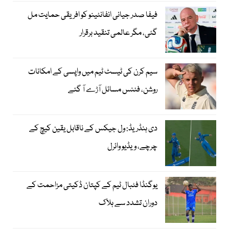
فیفا صدر جیانی انفانٹینو کو افریقی حمایت مل
گئی، مگر عالمی تنقید برقرار
سیم کرن کی ٹیسٹ ٹیم میں واپسی کے امکانات
روشن، فٹنس مسائل آڑے آ گئے
دی ہنڈریڈ: ول جیکس کے ناقابل یقین کیچ کے
چرچے، ویڈیو وائرل
یوگنڈا فٹبال ٹیم کے کپتان ڈکیتی مزاحمت کے
دوران تشدد سے ہلاک