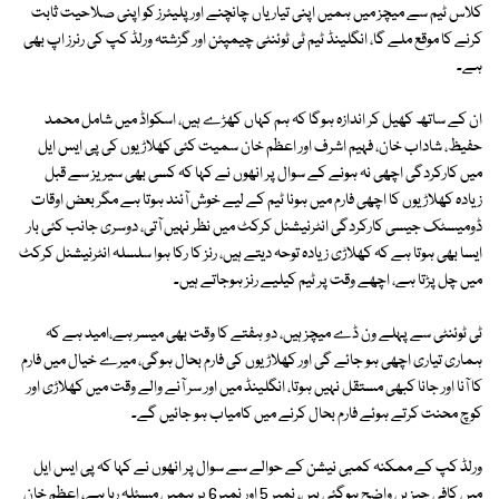
کلاس ٹیم سے میچز میں ہمیں اپنی تیاریاں چانچنے اور پلیئرز کو اپنی صلاحیت ثابت
کرنے کا موقع ملے گا، انگلینڈ ٹیم ٹی ٹوئنٹی چیمپئن اور گزشتہ ورلڈ کپ کی رنرز اپ بھی
ہے۔
ان کے ساتھ کھیل کر اندازہ ہوگا کہ ہم کہاں کھڑے ہیں، اسکواڈ میں شامل محمد
حفیظ، شاداب خان، فہیم اشرف اور اعظم خان سمیت کئی کھلاڑیوں کی پی ایس ایل
میں کارکردگی اچھی نہ ہونے کے سوال پر انھوں نے کہا کہ کسی بھی سیریز سے قبل
زیادہ کھلاڑیوں کا اچھی فارم میں ہونا ٹیم کے لیے خوش آئند ہوتا ہے مگر بعض اوقات
ڈومیسٹک جیسی کارکردگی انٹرنیشنل کرکٹ میں نظر نہیں آتی، دوسری جانب کئی بار
ایسا بھی ہوتا ہے کہ کھلاڑی زیادہ توحہ دیتے ہیں، رنز کا رکا ہوا سلسلہ انٹرنیشنل کرکٹ
میں چل پڑتا ہے، اچھے وقت پر ٹیم کیلیے رنز ہوجاتے ہیں۔
ٹی ٹوئنٹی سے پہلے ون ڈے میچز ہیں، دو ہفتے کا وقت بھی میسر ہے،امید ہے کہ
ہماری تیاری اچھی ہو جائے گی اور کھلاڑیوں کی فارم بحال ہوگی، میرے خیال میں فارم
کا آنا اور جانا کبھی مستقل نہیں ہوتا، انگلینڈ میں اور سر آنے والے وقت میں کھلاڑی اور
کوچ محنت کرتے ہوئے فارم بحال کرنے میں کامیاب ہو جائیں گے۔
ورلڈ کپ کے ممکنہ کمبی نیشن کے حوالے سے سوال پر انھوں نے کہا کہ پی ایس ایل
میں کافی چیزیں واضح ہوگئی ہیں، نمبر 5 اور نمبر6 پر ہمیں مسئلہ رہا ہے، اعظم خان