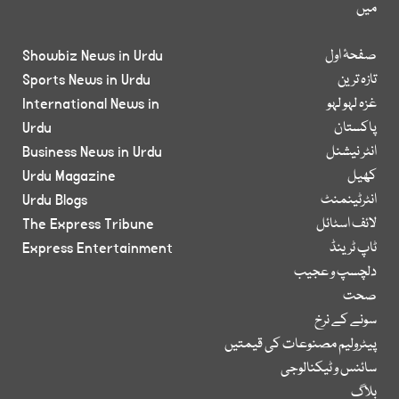
میں
صفحۂ اول
Showbiz News in Urdu
تازہ ترین
Sports News in Urdu
غزہ لہو لہو
International News in
پاکستان
Urdu
انٹر نیشنل
Business News in Urdu
کھیل
Urdu Magazine
انٹرٹینمنٹ
Urdu Blogs
لائف اسٹائل
The Express Tribune
ٹاپ ٹرینڈ
Express Entertainment
دلچسپ و عجیب
صحت
سونے کے نرخ
پیٹرولیم مصنوعات کی قیمتیں
سائنس و ٹیکنالوجی
بلاگ