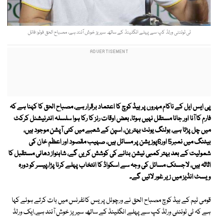
ٹی ٹوئنٹی ورلڈ کپ سے پہلے انگلینڈ کے ساتھ سیریز خوش آئند ہے، مصباح الحق فوٹو: فائل
پی ایس ایل کے ناکام مہروں پر ہیڈ کوچ کا اعتماد برقرار ہے، مصباح الحق کا کہنا ہے کہ
فارم کا آنا اور جانا مستقل نہیں ہوتا، بعض اوقات رنز کا رکا ہوا سلسلہ انٹرنیشنل کرکٹ
میں چل پڑتا ہے، بولنگ یونٹ بہترین، اسپن کے شعبے میں کئی آپشن موجود ہیں،
بیٹنگ میں نمبر5 اور6پوزیشن پر مسائل ہیں، صہیب مقصود اور اعظم خان کی
شمولیت کے بعد بہتر کمبی نیشن بنانے کی کوشش کریں گے، شاہنواز دھانی مستقبل کا
اثاثہ ہیں، لاجسٹک مسائل کی وجہ سے اسکواڈ کا انتخاب پہلے کرنا پڑا،پیسر کو دورہ
ویسٹ انڈیز میں زیر غور لائیں گے۔
قومی ٹیم کے ہیڈ کوچ مصباح الحق نے ورچوئل پریس کانفرنس میں بات کرتے ہوئے کہا
ہے کہ ٹی ٹوئنٹی ورلڈ کپ سے پہلے انگلینڈ کے ساتھ سیریز خوش آئند ہے،ایک ورلڈ