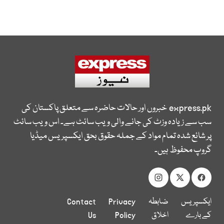
express.pk
خبروں اور حالات حاضرہ سے متعلق پاکستان کی
سب سے زیادہ وزٹ کی جانے والی ویب سائٹ ہے۔ اس ویب سائٹ
پر شائع شدہ تمام مواد کے جملہ حقوق بحق ایکسپریس میڈیا
گروپ محفوظ ہیں۔
ایکسپریس
ضابطہ
Privacy
Contact
کے بارے
اخلاق
Policy
Us