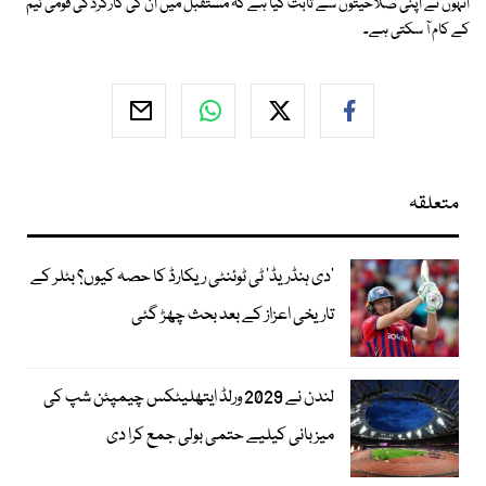
انہوں نے اپنی صلاحیتوں سے ثابت کیا ہے کہ مستقبل میں ان کی کارکردگی قومی ٹیم
کے کام آ سکتی ہے۔
متعلقہ
’دی ہنڈریڈ‘ ٹی ٹوئنٹی ریکارڈ کا حصہ کیوں؟ بٹلر کے
تاریخی اعزاز کے بعد بحث چھڑ گئی
لندن نے 2029 ورلڈ ایتھلیٹکس چیمپئن شپ کی
میزبانی کیلیے حتمی بولی جمع کرا دی