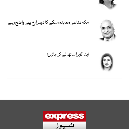
مکہ دفاعی معاہدہ: سکے کا دوسرا رخ بھی واضح رہے
اپنا کچرا ساتھ لے کر جائیں!