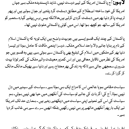
لاہور:
آج پاکستان امریکا کے لیے دوست نہیں، شاید ناپسندیدہ ملک ہے جہاں
امریکا کی خود ساختہ اصطلاح کے مطابق دہشت گرد پلتے اور جوان ہوتے ہیں اور پھر
تربیت پاکر دنیا بھر میں دہشت گردی کرتے ہیںحالانکہ بیس برس پہلے گیارہ ستمبر کو
امریکا کے ساتھ جو کچھ ہوا تھا، اس میں کوئی پاکستانی ملوث نہیں تھا۔
پاکستان کے چند ایک قصورایسے ہیں جو بہت واضح ہیں ایک تو یہ کہ پاکستان اسلام
کے نام پر بنایا جانے والا واحد اسلامی ملک ، دوسرا ایٹمی طاقت کا حامل ہونا اور تیسرا
دنیا بھر کے ملکوں میں اسلام کی تبلیغ بھی پاکستان سے ہوتی ہے، یہی وہ قصور ہیں جو
امریکا کی نظر میں ناقابل معافی ہیں اور اس کمزور معیشت والے ملک کی کمر توڑنا بہت
ضروری سمجھی جاتی ہے تاکہ یہ زندگی بھر محتاج رہے اور دنیا سے بھیک مانگ مانگ
کر گزرا کرے۔
سیاست مقامی ہویا عالمی اس کا مزاج ایک ہی ہوتا ہے ۔ سیاست کے سینے میں دل
نہیں ہوتا، آج کی اگر بات کی جائے تو سیاست کی آنکھوں میں حیا بھی نہیں ہوتی۔ ہم
سیاست کی اس کے نمونے اپنی سیاست میں دیکھتے رہتے ہیں ۔ ہماری حد تک امریکا
نے ایک بار پھر آنکھیں ماتھے پر ہی نہیں رکھیں بلکہ انھیں سرے سے ہی غائب کر دیا
ہے ۔
ایف اے ٹی ایف نے صرف ایک ہدف کی کمی پر پاکستان کو گرے لسٹ سے نکالنے