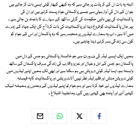
البتہ یہ بات ان کے کریڈٹ پر جاتی ہے کہ وہ کبھی کبھار کوئی ایسی بات کر جاتے ہیں
جو ان کے دل کی آواز ہوتی ہے جسے پاکستانی عوام پسند کرتے ہیں اور ان کی
پاکستانیت کی یہی باتیں حکومت کی گرتی ساکھ کے سہارے کا باعث بن جاتی ہے ۔
بہر حال پاکستانیت کو فروغ دینا اور پاکستانیت کی بات کرنا آج کل ایک جہاد کے زمرے
میں آتا ہے ۔ اب یہ ہمارے لیڈروں پر منحصر ہے کہ وہ پاکستان اور اس کے عوام کو
کون سی زندگی بسر کرنے دینا چاہتے ہیں۔
ہمیں ایک ایسے لیڈر کی ضرورت ہے جو خالصتا ً پاکستانی ہو جس کے دل میں
پاکستان ہو، جس کے اہل و عیال اور عزیز واقارب کی زندگی صرف پاکستان کے ساتھ
وابستہ ہو۔ ایسا لیڈر کوئی درویش ہی ہو سکتا ہے اور ابھی تک ہمیں اپنے لیڈروں میں
کوئی درویش منش اور فقیر لیڈر نظر نہیں آتا۔درویشی اور پاکستانیت کایہ فیصلہ
ہمارے لیڈروں نے خود کرنا ہے اور ہم عوام تو اپنے لیڈروں کے وعدوں پر ہمیشہ لبیک
کہتے آئے اور آیندہ بھی کہتے رہیں گے۔ وماعلینا اللبلاغ ۔