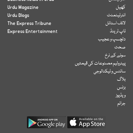
کھیل
Urdu Magazine
انٹرٹینمنٹ
Urdu Blogs
لائف اسٹائل
The Express Tribune
ٹاپ ٹرینڈ
Express Entertainment
دلچسپ و عجیب
صحت
سونے کے نرخ
پیٹرولیم مصنوعات کی قیمتیں
سائنس و ٹیکنالوجی
بلاگ
بزنس
ویڈیوز
جرائم