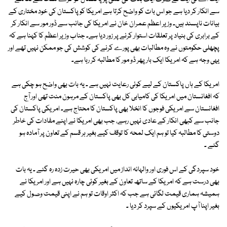
سے انکار کر دیا ہے جو اس بات کو واضح کرتا ہے امریکا کو پاکستان کی خود مختاری کے
بیانات ناپسند ہیں۔ وزیر اعظم عمران خان نے امریکا کی جانب سے ڈور مور سے انکار کر
کے برابری کی بنیاد پر تعلقات استوار کرنے پر زور دیا ہے۔ جناب وزیر اعظم کا کہنا ہے کہ
پچھلی حکومتوں نے وہ مطالبات بھی پورے کرنے کی کوشش کی جو ممکن نہیں تھے اور
یہی وجہ ہے کہ امریکا ایک بار پھر ڈو مور کا مطالبہ کر رہا ہے۔
امریکا کے ہاں پاکستان کے لیے کوئی رعایت نہیں ہے ۔ یہ بات بھی واضح ہو چکی ہے
کہ افغانستان میں امریکا کی کامیابی کل بھی پاکستان کے مرہون منت تھی اور آج
افغانستان سے امریکی فوجوں کا انخلا بھی پاکستان کا محتاج ہے۔ امریکی پاکستان کی
جانب سے کبھی انکار کے عادی نہیں رہے، جب بھی امریکا نے اپنے مفادات کی خاطر
دوستی کا مطالبہ کیا تو ہم ایک لمحہ کا توقف کیے بغیر ہر قسم کے تعاون پر آمادہ ہو
گئے ۔
خود سپردگی کے اس فوری اور والہانہ انداز میں امریکی بھی حیرت زدہ رہ گئے ۔ یہ بات
بھی درست ہے کہ امریکا کے ساتھ تعاون کے بغیر کوئی چارہ نہیں ہے اور امریکا نے
ہمیشہ ہماری قیمت لگائی ہے جب کہ اکثر اوقات تو ہم نے اپنی قیمت وصول کیے
بغیر اپنا آپ امریکیوں کے سپرد کر دیا ۔