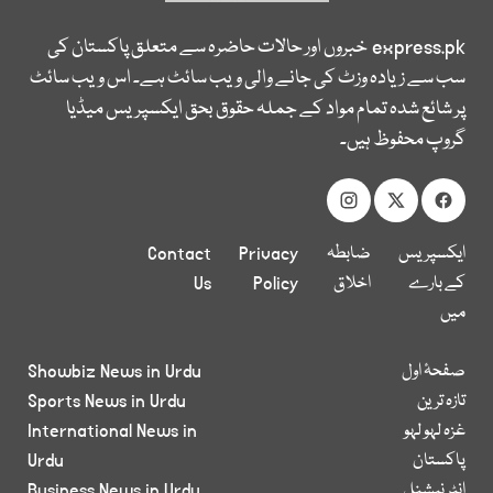
express.pk
خبروں اور حالات حاضرہ سے متعلق پاکستان کی
سب سے زیادہ وزٹ کی جانے والی ویب سائٹ ہے۔ اس ویب سائٹ
پر شائع شدہ تمام مواد کے جملہ حقوق بحق ایکسپریس میڈیا
گروپ محفوظ ہیں۔
ایکسپریس
ضابطہ
Privacy
Contact
کے بارے
اخلاق
Policy
Us
میں
صفحۂ اول
Showbiz News in Urdu
تازہ ترین
Sports News in Urdu
غزہ لہو لہو
International News in
پاکستان
Urdu
انٹر نیشنل
Business News in Urdu