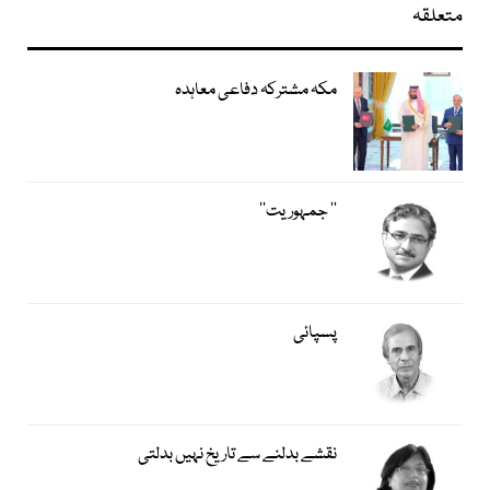
متعلقہ
مکہ مشترکہ دفاعی معاہدہ
’’ جمہوریت‘‘
پسپائی
نقشے بدلنے سے تاریخ نہیں بدلتی