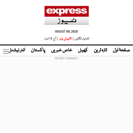
AUGUST 09, 2026
اشتہار لگائیں |
لائیو ٹی وی
| آج کا اخبار
صفحۂ اول
تازہ ترین
کھیل
خاص خبریں
پاکستان
انٹر نیشنل
ٹا