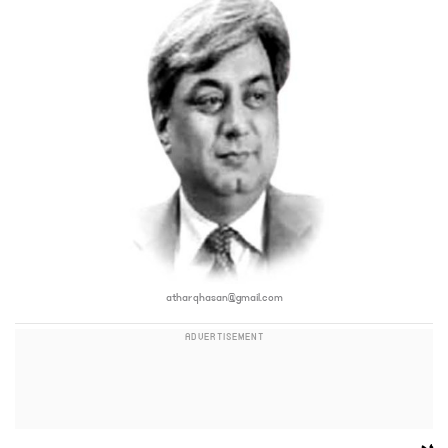
atharqhasan@gmail.com