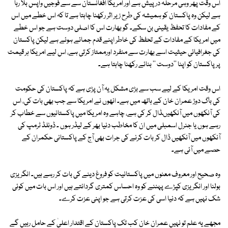
اس وقت پھر وہی مرحلہ درپیش ہے اور امریکا افغانستان سے سے فوجیں واپس بلا رہا
ہے لیکن وہ پاکستان کو ہمیشہ کی طرح زیر اثر رکھنا چاہتا ہے تا کہ اس خطے میں اس
کے مفادات کا تحفظ یقینی بن سکے۔ گو بھارت اس کا اصلی دوست ہے جو اس خطے
میں امریکا کے مفادات کے تحفظ کی خاطر اپنے قدم جمائے ہوئے ہے لیکن پاکستان
کی جغرافیائی حیثیت اسے بھارت سے منفرد اورممتاز کرتی ہے، اس لیے امریکا ہر قیمت
پر پاکستان کو اپنا ''دوست '' بنائے رکھنا چاہتا ہے۔
اس وقت امریکا کے لیے سب سے بڑی مشکل یہ آن پڑی ہے کہ پاکستان کی حکومت
کی باگ دوڑ عمران خان کے ہاتھ میں ہے۔ انھوں نے امریکا سے جب بھی بات کی، اس
کی آنکھوں میں آنکھیںڈال کر کی ہے، چاہے وہ امریکا میں پاکستانیوں سے خطاب کر
رہے ہوں یا جنرل اسمبلی میں ان کا مخاطب دنیا بھر کے لیڈر ہوں ۔ ڈونلڈ ٹرمپ کی
آنکھوں میں آنکھیں ڈال کر بات کرنے کی جرات بھی آج کے پاکستانی حکمران کے
حصے میں آئی ہے۔
وہ صحیح اور معروف معنوں میں پاکستانیت کو فروغ دینے کی بات کر رہے ہیں۔ انگریزی
بولنا اور انگریزی کپڑے پہننے کو وہ احساس کمتری گردانتے ہیں اور اس بات میں کوئی
شک نہیں ہے کہ دنیا اسی کی عزت کرتی ہے جو اپنی عزت کرے۔
مجھے یہ علم تو نہیں عمران خان کب تک پاکستان کے اقتدار اعلیٰ کے حامل رہیں گے