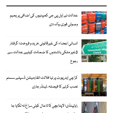
عدالت نے ایل پی جی کمپنیوں کی اضافی پریمیم
وصولی فوری روک دی
انسانی اعضاء کی غیرقانونی خرید و فروخت؛ گرفتار
3غیر ملکی باشندوں کا ضمانت کیلیے عدالت سے
رجوع
کراچی ایئرپورٹ پر نیا فلائٹ انفارمیشن ڈسپلے سسٹم
نصب کرنے کا فیصلہ، ٹینڈر جاری
راولپنڈی؛ لاپتا بچی کا تاحال کوئی سراغ نہ لگایا جا