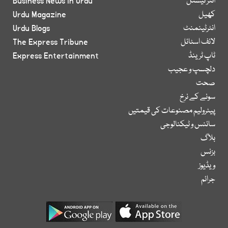
انٹر نیشنل
Business News in Urdu
کھیل
Urdu Magazine
انٹرٹینمنٹ
Urdu Blogs
لائف اسٹائل
The Express Tribune
ٹاپ ٹرینڈ
Express Entertainment
دلچسپ و عجیب
صحت
سونے کے نرخ
پیٹرولیم مصنوعات کی قیمتیں
سائنس و ٹیکنالوجی
بلاگ
بزنس
ویڈیوز
جرائم