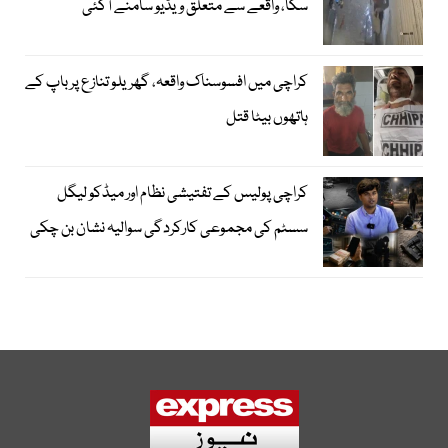
سکا، واقعے سے متعلق ویڈیو سامنے آگئی
کراچی میں افسوسناک واقعہ، گھریلو تنازع پر باپ کے
ہاتھوں بیٹا قتل
کراچی پولیس کے تفتیشی نظام اور میڈکو لیگل
سسٹم کی مجموعی کارکردگی سوالیہ نشان بن چکی