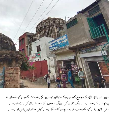
انہوں نے ہاتھ اٹھا کر مجمع کو وہیں روک دیا اور دوسروں کی عبادت گاہوں کو نقصان نہ
پہنچانے کے حوالے سے ایک تقریر کی۔ بزرگ سمجھ کر سب نے ان کی بات غور سے
سنی۔ انہوں نے کہا کہ یہ اب غریب بچوں کا اسکول ہے کوئی مندر نہیں اس لیے اسے