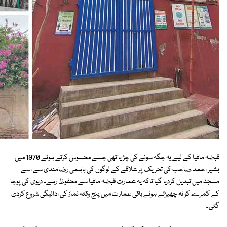
قبضہ مافیا کے لیے یہ جگہ سونے کی چڑیا تھی جسے محسوس کرتے ہوئے 1970 میں
بشیر احمد صاحب کی تحریک پر علاقے کے لوگوں کی باہمی رضامندی سے اسے
مسجد میں تبدیل کردیا گیا تاکہ یہ عمارت قبضہ مافیا سے محفوظ رہے۔ دیوی کی پوجا
کے کمرے کو نہ چھیڑتے ہوئے باقی عمارت میں پنج وقتہ نماز کی ادائیگی شروع کردی
گئی۔