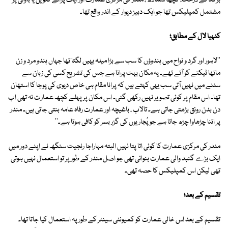
برگد کے درخت، کچھ سمادھ ، مندر کی مرکزی عمارت اور ایک پرانے کنویں یا باؤلی پر
مشتمل کمپلیکس تھا جو ایک دبیز دیوار کے اندر واقع تھا۔
کنہیا لال کے مطابق؛
''لاہور اور گرد و نواح میں ہندوؤں کا سب سے بڑا میلہ یہیں لگتا تھا جہاں ہندو مرد و زن
ماتھا ٹیکنے کو آتے تھے۔ یہ مکان بہت پرانا ہے جس کی تشریح کسی کی زبان سے
سننے میں نہیں آتی سب یہی کہتے ہیں کہ پرانا مقام ہی خاص دیوی کی پوجا کا استھان
تھا۔ اس مقام پر کوئی تصویر نہیں رکھی گئی۔ اس مکان پر پہلے کچھ عمارت نہ تھی اب
دن بدن رونق بڑھتی جاتی ہے۔ تالاب ، باغیچہ اور عمارت رفاہ عامہ بنتی جاتی ہیں۔ مندر
پر اتنا چڑھاوا چڑھ جاتا ہے جو پُجاریوں کی گزر بسر کو کافی ہوتا ہے۔''
مندر کی مرکزی عمارت کا کوئی اتا پتا نہیں البتہ مہاراجا رنجیت سنگھ نے اپنے دور میں
ایک بڑے گنبد والی عمارت بنوائی تھی جو اصل مندر کے طور پر تو استعمال نہیں ہوتی
تھی لیکن اس کمپلیکس کا حصہ تھی۔
تقسیم کے بعد؛
تقسیم کے بعد اس خالی عمارت کو کمیونٹی سینٹر کے طور پہ استعمال کیا جاتا تھا۔