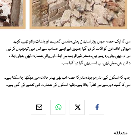
اس کا ایک حصہ جہاں پوتر استھان یعنی مقدس کمرے اور باغات واقع تھے، کچھ
میواتی خاندانوں کو الاٹ کر دیا گیا جنہوں نے اپنے حساب سے اس میں تبدیلیاں کر لیں
اور اب بھی وہاں رہ رہے ہیں۔ مندر کے قریب ہی ایک اور پرانی عمارت تھی جہاں ایک
دکان بنی ہوئی تھی اب اسے بھی گرا دیا گیا ہے۔
جب کہ اسکول کے اندر موجود مندر کا حصہ اب بھی بہتر حالت میں دیکھا جا سکتا ہے۔
اس کا گنبد دور سے ہی نظر آ جاتا ہے۔ بقیہ اسکول کی عمارت نئی تعمیر کی گئی ہے۔
متعلقہ