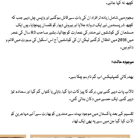
کچھ نہ کہا جائے۔
ہجوم میں شامل زیادہ تر افراد ان کی بات سے قائل ہوگئے اور واپس چل دیے جب کہ
کچھ شرپسندوں نے ایک دروازہ جلایا اور بیرونی دیوار کو نقصان پہنچایا۔ یوں ایک
مسلمان کی کوششوں نے مندر کی عمارت کو بچالیا۔ بشیر صاحب 83 سال کی عمر
میں 2018 میں انتقال کرگئے لیکن ان کی کوششیں آج اس اسکول کی صورت میں قائم و
دائم ہیں۔
موجودہ حالت ؛
بھدرکالی کمپلیکس اب گم نام ہو چکا ہے۔
تالاب پاٹ دیے گئے ہیں، برگد کا پیڑ کاٹ دیا گیا، باؤلی یا کنواں گم گیا اور سمادھ توڑ
دیے گئے، ایک حصے میں دکان بنالی گئی۔
تقسیم کے بعد پاکستان میں موجود بہت سے مندروں کو بھارت سے آئے مہاجرین کو
الاٹ کیا گیا جن میں سے یہ بھی ایک تھا۔