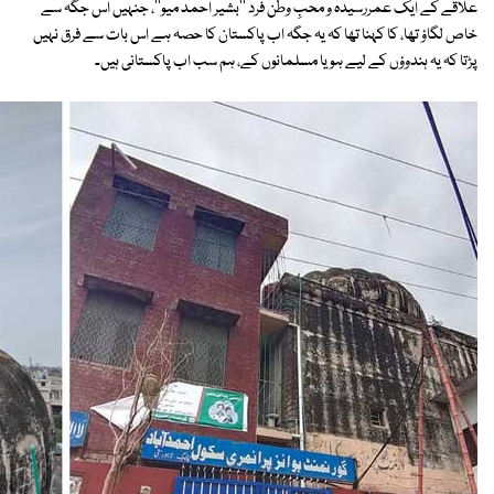
علاقے کے ایک عمررسیدہ و محبِ وطن فرد ''بشیر احمد میو''، جنہیں اس جگہ سے
خاص لگاؤ تھا، کا کہنا تھا کہ یہ جگہ اب پاکستان کا حصہ ہے اس بات سے فرق نہیں
پڑتا کہ یہ ہندوؤں کے لیے ہو یا مسلمانوں کے، ہم سب اب پاکستانی ہیں۔