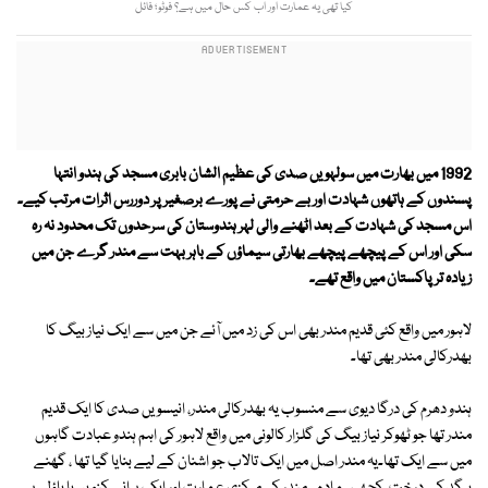
کیا تھی یہ عمارت اور اب کس حال میں ہے؟ فوٹو؛ فائل
1992 میں بھارت میں سولہویں صدی کی عظیم الشان بابری مسجد کی ہندو انتہا
پسندوں کے ہاتھوں شہادت اور بے حرمتی نے پورے برصغیر پر دوررس اثرات مرتب کیے۔
اس مسجد کی شہادت کے بعد اٹھنے والی لہر ہندوستان کی سرحدوں تک محدود نہ رہ
سکی اور اس کے پیچھے پیچھے بھارتی سیماؤں کے باہر بہت سے مندر گرے جن میں
زیادہ تر پاکستان میں واقع تھے۔
لاہور میں واقع کئی قدیم مندر بھی اس کی زد میں آئے جن میں سے ایک نیاز بیگ کا
بھدرکالی مندر بھی تھا۔
ہندو دھرم کی درگا دیوی سے منسوب یہ بھدرکالی مندر، انیسویں صدی کا ایک قدیم
مندر تھا جو ٹھوکر نیاز بیگ کی گلزار کالونی میں واقع لاہور کی اہم ہندو عبادت گاہوں
میں سے ایک تھا۔یہ مندر اصل میں ایک تالاب جو اشنان کے لیے بنایا گیا تھا ، گھنے