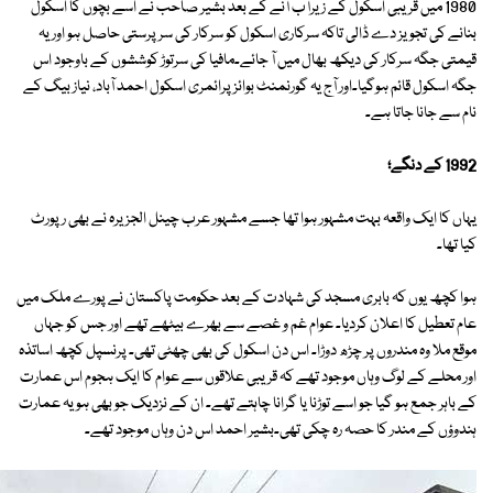
1980 میں قریبی اسکول کے زیرآب آنے کے بعد بشیر صاحب نے اسے بچوں کا اسکول
بنانے کی تجویز دے ڈالی تاکہ سرکاری اسکول کو سرکار کی سرپرستی حاصل ہو اور یہ
قیمتی جگہ سرکار کی دیکھ بھال میں آ جائے۔مافیا کی سرتوڑ کوششوں کے باوجود اس
جگہ اسکول قائم ہوگیا۔اور آج یہ گورنمنٹ بوائز پرائمری اسکول احمد آباد، نیاز بیگ کے
نام سے جانا جاتا ہے۔
1992 کے دنگے؛
یہاں کا ایک واقعہ بہت مشہور ہوا تھا جسے مشہور عرب چینل الجزیرہ نے بھی رپورٹ
کیا تھا۔
ہوا کچھ یوں کہ بابری مسجد کی شہادت کے بعد حکومت پاکستان نے پورے ملک میں
عام تعطیل کا اعلان کردیا۔ عوام غم و غصے سے بھرے بیٹھے تھے اور جس کو جہاں
موقع ملا وہ مندروں پر چڑھ دوڑا۔ اس دن اسکول کی بھی چھٹی تھی۔ پرنسپل کچھ اساتذہ
اور محلے کے لوگ وہاں موجود تھے کہ قریبی علاقوں سے عوام کا ایک ہجوم اس عمارت
کے باہر جمع ہو گیا جو اسے توڑنا یا گرانا چاہتے تھے۔ ان کے نزدیک جو بھی ہو یہ عمارت
ہندوؤں کے مندر کا حصہ رہ چکی تھی۔بشیر احمد اس دن وہاں موجود تھے۔