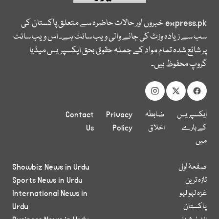
express.pk
خبروں اور حالات حاضرہ سے متعلق پاکستان کی
سب سے زیادہ وزٹ کی جانے والی ویب سائٹ ہے۔ اس ویب سائٹ
پر شائع شدہ تمام مواد کے جملہ حقوق بحق ایکسپریس میڈیا
گروپ محفوظ ہیں۔
ایکسپریس
ضابطہ
Privacy
Contact
کے بارے
اخلاق
Policy
Us
میں
صفحۂ اول
Showbiz News in Urdu
تازہ ترین
Sports News in Urdu
غزہ لہو لہو
International News in
پاکستان
Urdu