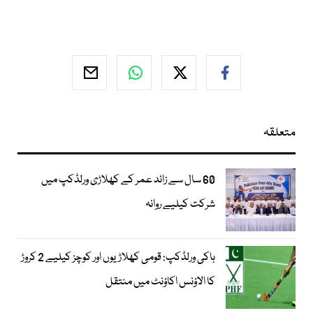
متعلقہ
60 سال سے زائد عمر کے کھلاڑی ورلڈکپ میں
شرکت کیلیے روانہ
ہاکی ورلڈکپ: قومی کھلاڑیوں اور کوچز کیلیے 2 کروڑ
کا الاؤنس اکاؤنٹ میں منتقل