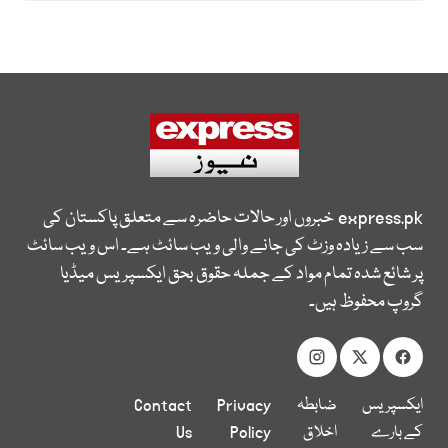
express.pk
خبروں اور حالات حاضرہ سے متعلق پاکستان کی
سب سے زیادہ وزٹ کی جانے والی ویب سائٹ ہے۔ اس ویب سائٹ
پر شائع شدہ تمام مواد کے جملہ حقوق بحق ایکسپریس میڈیا
گروپ محفوظ ہیں۔
ایکسپریس
ضابطہ
Privacy
Contact
کے بارے
اخلاق
Policy
Us