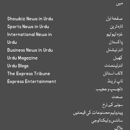
میں
صفحۂ اول
Showbiz News in Urdu
تازہ ترین
Sports News in Urdu
غزہ لہو لہو
International News in
پاکستان
Urdu
انٹر نیشنل
Business News in Urdu
کھیل
Urdu Magazine
انٹرٹینمنٹ
Urdu Blogs
لائف اسٹائل
The Express Tribune
ٹاپ ٹرینڈ
Express Entertainment
دلچسپ و عجیب
صحت
سونے کے نرخ
پیٹرولیم مصنوعات کی قیمتیں
سائنس و ٹیکنالوجی
بلاگ