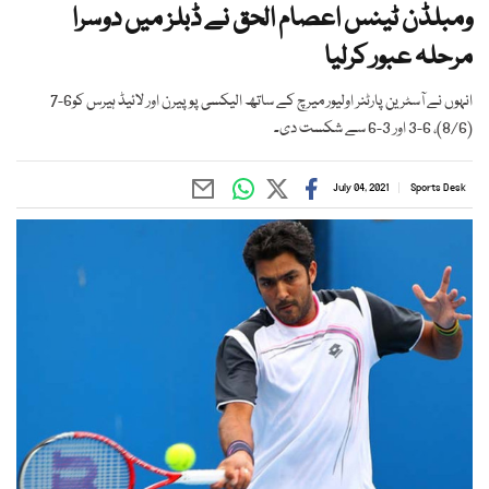
ومبلڈن ٹینس اعصام الحق نے ڈبلز میں دوسرا
مرحلہ عبور کرلیا
انہوں نے آسٹرین پارٹنر اولیور میرچ کے ساتھ الیکسی پوپیرن اور لائیڈ ہیرس کو6-7
(8/6)، 6-3 اور 3-6 سے شکست دی۔
July 04, 2021
Sports Desk