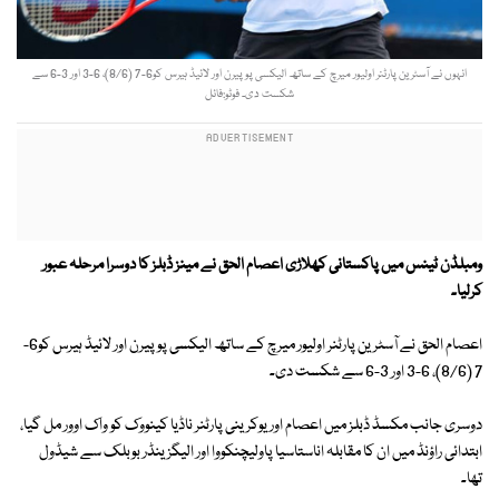
انہوں نے آسٹرین پارٹنر اولیور میرچ کے ساتھ الیکسی پوپیرن اور لائیڈ ہیرس کو6-7 (8/6)، 6-3 اور 3-6 سے
شکست دی۔ فوٹو:فائل
ومبلڈن ٹینس میں پاکستانی کھلاڑی اعصام الحق نے مینز ڈبلز کا دوسرا مرحلہ عبور
کرلیا۔
اعصام الحق نے آسٹرین پارٹنر اولیور میرچ کے ساتھ الیکسی پوپیرن اور لائیڈ ہیرس کو6-
7 (8/6)، 6-3 اور 3-6 سے شکست دی۔
دوسری جانب مکسڈ ڈبلز میں اعصام اور یوکرینی پارٹنر ناڈیا کینووک کو واک اوور مل گیا،
ابتدائی راؤنڈ میں ان کا مقابلہ اناستاسیا پاولیچنکووا اور الیگزینڈر بوبلک سے شیڈول
تھا۔