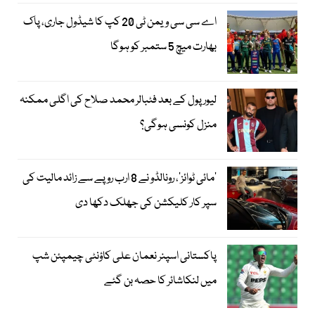
اے سی سی ویمن ٹی 20 کپ کا شیڈول جاری، پاک
بھارت میچ 5 ستمبر کو ہوگا
لیور پول کے بعد فٹبالر محمد صلاح کی اگلی ممکنہ
منزل کونسی ہوگی؟
’مائی ٹوائز‘، رونالڈو نے 8 ارب روپے سے زائد مالیت کی
سپر کار کلیکشن کی جھلک دکھا دی
پاکستانی اسپنر نعمان علی کاؤنٹی چیمپئن شپ
میں لنکاشائر کا حصہ بن گئے