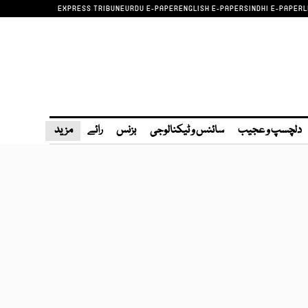
EXPRESS TRIBUNE
URDU E-PAPER
ENGLISH E-PAPER
SINDHI E-PAPER
L
دلچسپ و عجیب
سائنس و ٹیکنالوجی
بزنس
رائے
مزید