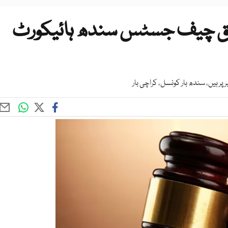
 حق چیف جسٹس سندھ ہائیکورٹ
 ہیں، سندھ بار کونسل، کراچی بار