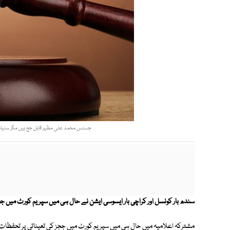
جسٹس محمد علی مظہر قابل جج ہیں مگر سنیارٹی میں
سندھ بار کونسل اور کراچی بار ایسوسی ایشن نے حال ہی میں سپریم کورٹ میں ججز 
مشترکہ اعلامیہ میں حال ہی میں سپریم کورٹ میں ججز کی تعیناتی پر تحفظات ک