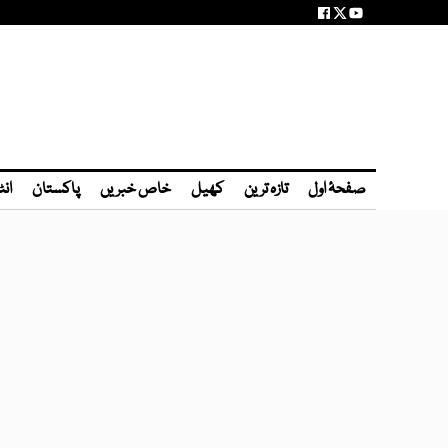
صفحۂ اول
تازہ ترین
کھیل
خاص خبریں
پاکستان
انٹ