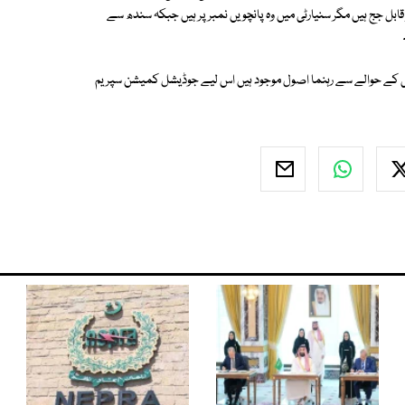
بل جج ہیں مگر سنیارٹی میں وہ پانچویں نمبر پر ہیں جبکہ سندھ سے
اتی کے حوالے سے رہنما اصول موجود ہیں اس لیے جوڈیشل کمیشن سپریم