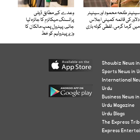
سینیٹر طلحہ محمود اور سینیٹر
وعدے کے مطابق ڈیلی
دلاور کی قائمہ کمیٹی اجلاس
پرائسنگ میکانزم کا جائزہ لیا
میں گرما گرمی، لفظی گولہ باری
جائے، پیٹرول پمپ مالکان کا
وزیرپیٹرولیم کو خط
Showbiz News in
Sports News in U
International Ne
Urdu
Business News in
Urdu Magazine
Urdu Blogs
The Express Tri
Express Enterta