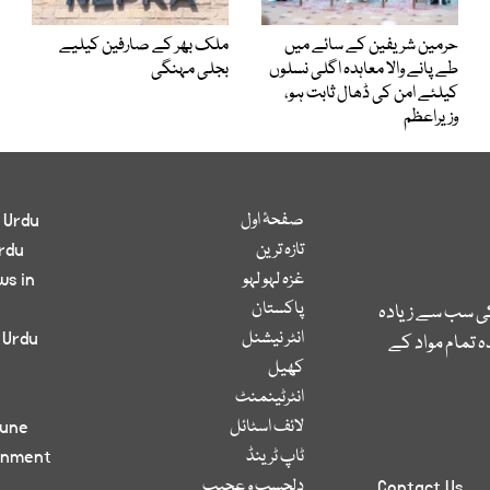
حرمین شریفین کے سائے میں
ملک بھر کے صارفین کیلیے
طے پانے والا معاہدہ اگلی نسلوں
بجلی مہنگی
کیلئے امن کی ڈھال ثابت ہو،
وزیراعظم
صفحۂ اول
 Urdu
تازہ ترین
rdu
غزہ لہو لہو
ws in
پاکستان
کی سب سے زیادہ
انٹر نیشنل
 Urdu
 تمام مواد کے
کھیل
انٹرٹینمنٹ
لائف اسٹائل
bune
ٹاپ ٹرینڈ
inment
دلچسپ و عجیب
Contact Us