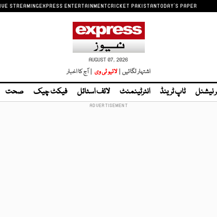
IVE STREAMING
EXPRESS ENTERTAINMENT
CRICKET PAKISTAN
TODAY'S PAPER
AUGUST 07, 2026
اشتہار لگائیں |
لائیو ٹی وی
| آج کا اخبار
ر نیشنل
ٹاپ ٹرینڈ
انٹرٹینمنٹ
لائف اسٹائل
فیکٹ چیک
صحت