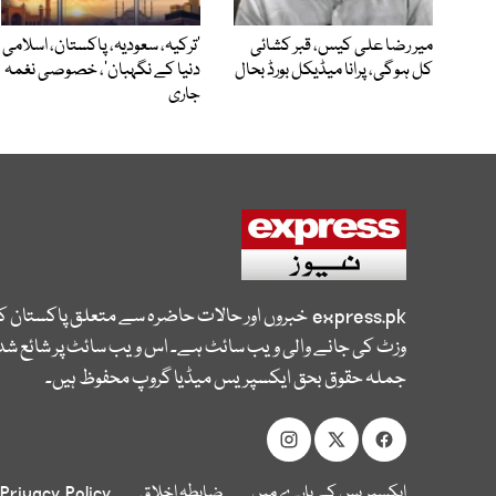
میر رضا علی کیس، قبر کشائی
‘ترکیہ، سعودیہ، پاکستان، اسلامی
کل ہوگی، پرانا میڈیکل بورڈ بحال
دنیا کے نگہبان’، خصوصی نغمہ
جاری
express.pk
خبروں اور حالات حاضرہ سے متعلق پاکستان 
وزٹ کی جانے والی ویب سائٹ ہے۔ اس ویب سائٹ پر شائع شدہ
جملہ حقوق بحق ایکسپریس میڈیا گروپ محفوظ ہیں۔
ایکسپریس کے بارے میں
ضابطہ اخلاق
Privacy Policy