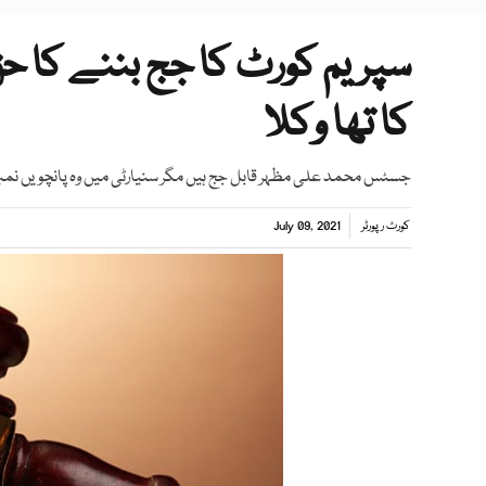
سپریم کورٹ کا جج بننے کا
کا تھا وکلا
جسٹس محمد علی مظہر قابل جج ہیں مگر سنیارٹی میں وہ پانچویں نمبر پر
کورٹ رپورٹر
July 09, 2021