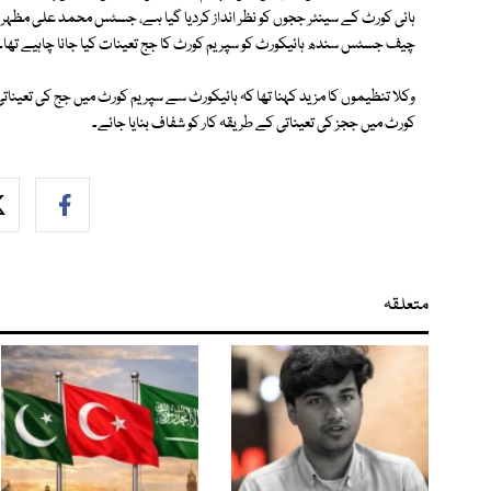
ہائی کورٹ کے سینئر ججوں کو نظر انداز کردیا گیا ہے، جسٹس محمد علی مظہر قا
چیف جسٹس سندھ ہائیکورٹ کو سپریم کورٹ کا جج تعینات کیا جانا چاہیے تھا۔
وکلا تنظیموں کا مزید کہنا تھا کہ ہائیکورٹ سے سپریم کورٹ میں جج کی تعین
کورٹ میں ججز کی تعیناتی کے طریقہ کار کو شفاف بنایا جائے۔
متعلقہ