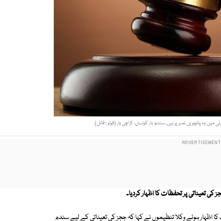
 وہ پانچویں نمبر پر ہیں، سندھ بار کونسل، کراچی بار (فوٹو : فائل)
کی تعیناتی پر تحفظات کا اظہار کردیا۔
ا اظہار ہوئے وکلا تنظیموں نے کہا کہ ججز کی تعیناتی کے لیے سندھ