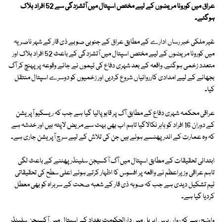
عراق میں کورونا مریضوں کے لیے مختص اسپتال میں آتشزدگی سے 52 افراد ہلاک
ہوگئے۔
غیر ملکی خبر رساں ادارے کے مطابق عراق کے جنوبی صوبے ذی قار کے شہر ناصریہ
میں کورونا مریضوں کے لیے مختص اسپتال میں آتشزدگی کے باعث 52 افراد ہلاک اور
متعدد زخمی ہوگئے، واقعہ کے بعد شہری دفاع کی ٹیموں نے جائے وقوعہ پر پہنچ کر آگ
بجھانے کے لیے امدادی کارروائیاں شروع کردیں اور زخمیوں کو دوسرے اسپتال منتقل
کیا۔
عراقی محکمہ شہری دفاع کے مطابق آگ پر قابو پالیا گیا ہے جب کہ ریسکیو آپریشن
کے دوران 16 افراد کو باہر نکالاگیا تاہم اب بھی بہت سے مریض لاپتہ ہیں اور خدشہ ہے
کہ وہ عمارت کے اندر پھنسے ہوئے ہیں جن کی تلاش کے لیے سرچ آپریشن جاری ہے۔
ابتدائی تحقیقات کے مطابق اسپتال میں آگ آکسیجن سلینڈر پھٹنے کے باعث لگی
تاہم عراقی وزیراعظم نے واقعہ پر افسوس کا اظہار کرتے ہوئے اعلیٰ سطح کی تحقیقاتی
ٹیم تشکیل دیدی ہے جب کہ صوبہ ذی قار کے شعبہ صحت کے سربراہ کو بھی معطل
کردیا گیا ہے۔
واضح رہے کہ رواں برس اپریل میں دارالحکومت بغداد کے اسپتال میں آکسیجن سلینڈر