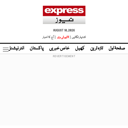
AUGUST 10, 2026
اشتہار لگائیں |
لائیو ٹی وی
| آج کا اخبار
صفحۂ اول
تازہ ترین
کھیل
خاص خبریں
پاکستان
انٹر نیشنل
ٹا