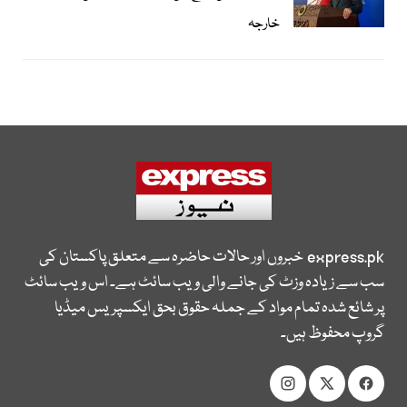
خارجہ
express.pk
خبروں اور حالات حاضرہ سے متعلق پاکستان کی
سب سے زیادہ وزٹ کی جانے والی ویب سائٹ ہے۔ اس ویب سائٹ
پر شائع شدہ تمام مواد کے جملہ حقوق بحق ایکسپریس میڈیا
گروپ محفوظ ہیں۔