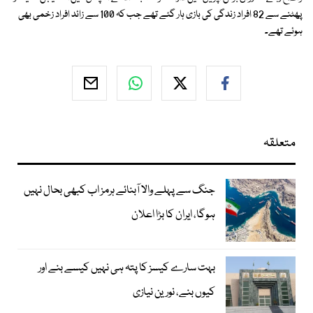
پھٹنے سے 82 افراد زندگی کی بازی ہار گئے تھے جب کہ 100 سے زائد افراد زخمی بھی
ہوئے تھے۔
متعلقہ
جنگ سے پہلے والا آبنائے ہرمز اب کبھی بحال نہیں
ہوگا، ایران کا بڑا اعلان
بہت سارے کیسز کا پتہ ہی نہیں کیسے بنے اور
کیوں بنے، نورین نیازی