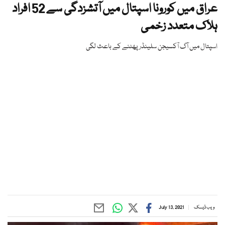
عراق میں کورونا اسپتال میں آتشزدگی سے 52 افراد
ہلاک متعدد زخمی
اسپتال میں آگ آکسیجن سلینڈر پھٹنے کے باعث لگی
ویب ڈیسک
July 13, 2021