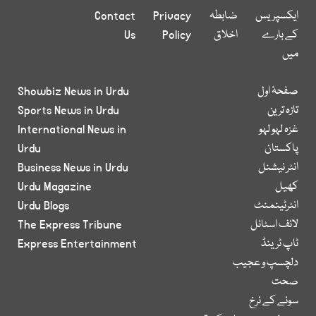
ایکسپریس
ضابطہ
Privacy
Contact
کے بارے
اخلاق
Policy
Us
میں
صفحۂ اول
Showbiz News in Urdu
تازہ ترین
Sports News in Urdu
غزہ لہو لہو
International News in
پاکستان
Urdu
انٹر نیشنل
Business News in Urdu
کھیل
Urdu Magazine
انٹرٹینمنٹ
Urdu Blogs
لائف اسٹائل
The Express Tribune
ٹاپ ٹرینڈ
Express Entertainment
دلچسپ و عجیب
صحت
سونے کے نرخ