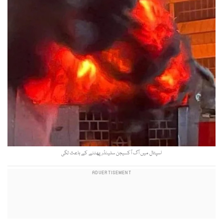
اسپتال میں آگ آکسیجن سلینڈر پھٹنے کے باعث لگی