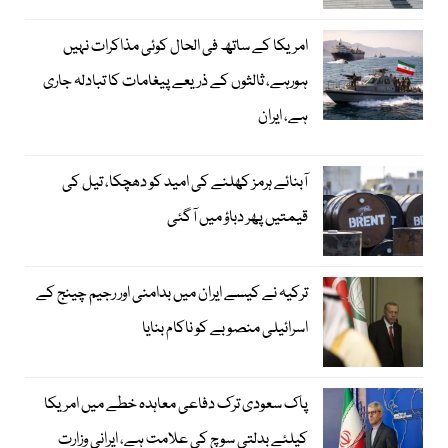
امریکا کے ساتھ فی الحال کوئی مذاکرات نہیں
ہورہے، ثالثوں کے ذریعے پیغامات کا تبادلہ جاری
ہے، ایران
آبنائے ہرمز کھلنے کی امید کو دھچکا، تیل کی
قیمتیں پھر دباؤ میں آگئی
ترکیہ نے کیسے ایران میں بدامنی اور رجیم چینج کے
اسرائیلی منصوبے کو ناکام بنایا
پاک سعودی ترک دفاعی معاہدہ خطے میں امریکا
کیلئے بدلتی سوچ کی علامت ہے، ایرانی وزارت