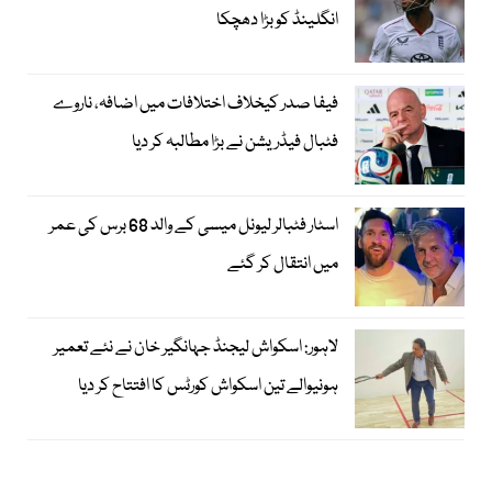
انگلینڈ کو بڑا دھچکا
فیفا صدر کیخلاف اختلافات میں اضافہ، ناروے
فٹبال فیڈریشن نے بڑا مطالبہ کر دیا
اسٹار فٹبالر لیونل میسی کے والد 68 برس کی عمر
میں انتقال کر گئے
لاہور: اسکواش لیجنڈ جہانگیر خان نے نئے تعمیر
ہونیوالے تین اسکواش کورٹس کا افتتاح کر دیا