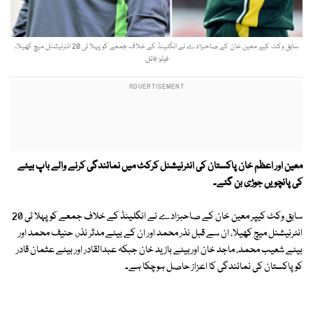
سابق وکٹ کیپر معین خان کے صاحبزادے نے انگلینڈ کے خلاف جمعے کو پہلا ٹی 20 انٹرنیشنل میچ کھیلا۔
فوٹو: فائل
معین اور اعظم خان پاکستان کی انٹرنیشنل کرکٹ میں نمائندگی کرنے والے باپ بیٹے
کی پانچویں جوڑی بن گئے۔
سابق وکٹ کیپر معین خان کے صاحبزادے نے انگلینڈ کے خلاف جمعے کو پہلا ٹی 20
انٹرنیشنل میچ کھیلا، ان سے قبل نذر محمد اور ان کے بیٹے مدثر نذر، حنیف محمد اور
بیٹے شعیب محمد، ماجد خان اوربیٹے بازید خان جبکہ عبدالقادر اور بیٹے عثمان قادر
کو پاکستان کی نمائندگی کا اعزاز حاصل ہوچکا ہے۔