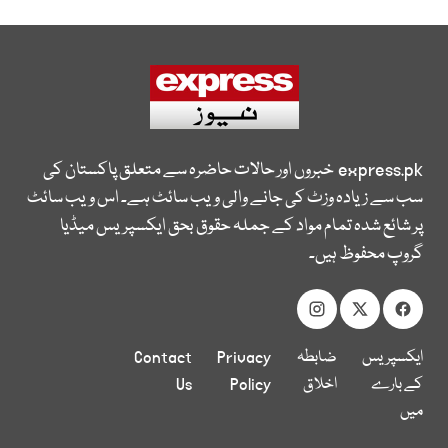
express.pk
خبروں اور حالات حاضرہ سے متعلق پاکستان کی
سب سے زیادہ وزٹ کی جانے والی ویب سائٹ ہے۔ اس ویب سائٹ
پر شائع شدہ تمام مواد کے جملہ حقوق بحق ایکسپریس میڈیا
گروپ محفوظ ہیں۔
ایکسپریس
ضابطہ
Privacy
Contact
کے بارے
اخلاق
Policy
Us
میں