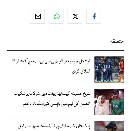
متعلقہ
نیشنل چیمپئنز کپ: پی سی بی نے میچ آفیشلز کا
اعلان کر دیا
شیخ حسینہ کیساتھ ایونٹ میں شرکت پر شکیب
الحسن کی ٹیم میں واپسی کے امکانات ختم
پاکستان کے خلاف پہلے ٹیسٹ میچ سے قبل