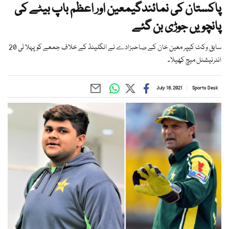
پاکستان کی نمائندگیمعین اور اعظم باپ بیٹے کی
پانچویں جوڑی بن گئے
سابق وکٹ کیپر معین خان کے صاحبزادے نے انگلینڈ کے خلاف جمعے کو پہلا ٹی 20
انٹرنیشنل میچ کھیلا۔
July 18, 2021
Sports Desk