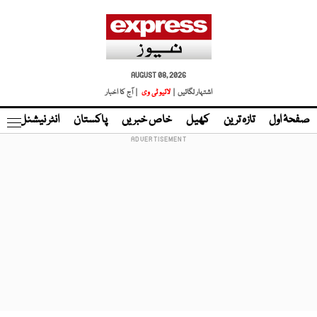
AUGUST 08, 2026
اشتہار لگائیں |
لائیو ٹی وی
| آج کا اخبار
صفحۂ اول
تازہ ترین
کھیل
خاص خبریں
پاکستان
انٹر نیشنل
ٹا