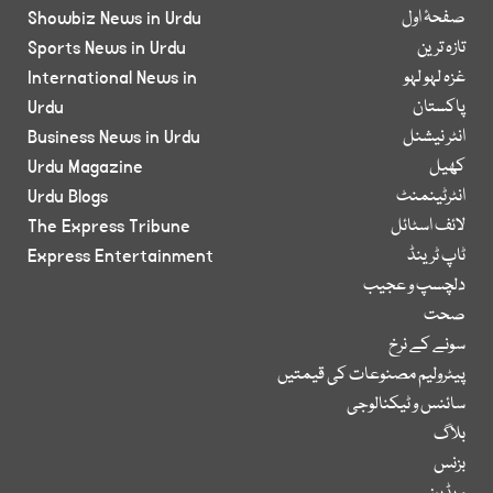
صفحۂ اول
Showbiz News in Urdu
تازہ ترین
Sports News in Urdu
غزہ لہو لہو
International News in
پاکستان
Urdu
انٹر نیشنل
Business News in Urdu
کھیل
Urdu Magazine
انٹرٹینمنٹ
Urdu Blogs
لائف اسٹائل
The Express Tribune
ٹاپ ٹرینڈ
Express Entertainment
دلچسپ و عجیب
صحت
سونے کے نرخ
پیٹرولیم مصنوعات کی قیمتیں
سائنس و ٹیکنالوجی
بلاگ
بزنس