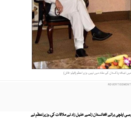
یں اضافہ پاکستان کے مفاد میں نہیں، وزیر اعظم (فوٹو : فائل)
ی ایلچی برائے افغانستان زلمے خلیل زاد نے ملاقات کی، وزیراعظم نے