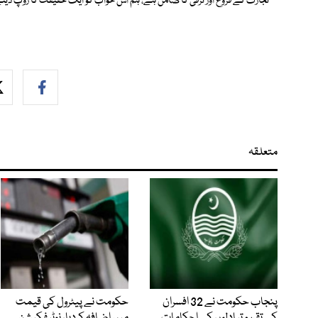
تجارت کے فروغ اور ترقی کا ضامن ہے، ہم اس خواب کو ایک حقیقت کا روپ دینے 
متعلقہ
پنجاب حکومت نے 32 افسران
حکومت نے پیٹرول کی قیمت