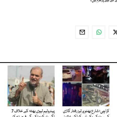
کے لیے پُرعزم ہیں۔
کراچی؛ شارع بھٹو پر تیز رفتار گاڑی
پیٹرولیم لیوی بھتہ کے خلاف 7