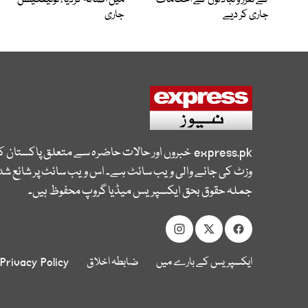
کے تقرر و تبادلوں کے احکامات
میں اضافہ کردیا، نوٹیفکیشن
جاری کر دیے
جاری
express.pk
خبروں اور حالات حاضرہ سے متعلق پاکستان 
وزٹ کی جانے والی ویب سائٹ ہے۔ اس ویب سائٹ پر شائع شدہ
جملہ حقوق بحق ایکسپریس میڈیا گروپ محفوظ ہیں۔
ایکسپریس کے بارے میں
ضابطہ اخلاق
Privacy Policy