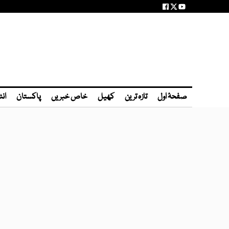
صفحۂ اول
تازہ ترین
کھیل
خاص خبریں
پاکستان
انٹ