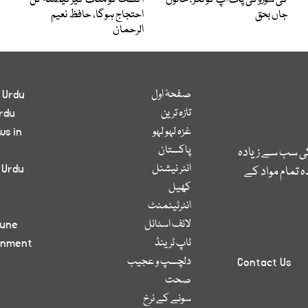
کی سوزوکی پک اپ کو ٹکر، خاتون
اگست کو ملک گیر فیصلہ کن
جاں بحق
احتجاج ہوگا، حافظ نعیم
الرحمان
صفحۂ اول
 Urdu
تازہ ترین
rdu
غزہ لہو لہو
ws in
پاکستان
کی سب سے زیادہ
انٹر نیشنل
 Urdu
 تمام مواد کے
کھیل
انٹرٹینمنٹ
لائف اسٹائل
bune
ٹاپ ٹرینڈ
inment
دلچسپ و عجیب
Contact Us
صحت
سونے کے نرخ