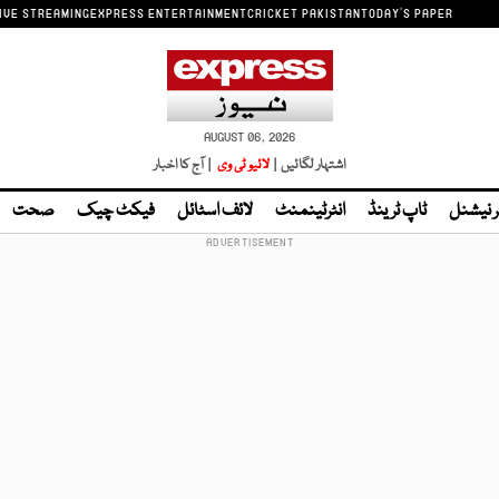
IVE STREAMING
EXPRESS ENTERTAINMENT
CRICKET PAKISTAN
TODAY'S PAPER
AUGUST 06, 2026
اشتہار لگائیں |
لائیو ٹی وی
| آج کا اخبار
ر نیشنل
ٹاپ ٹرینڈ
انٹرٹینمنٹ
لائف اسٹائل
فیکٹ چیک
صحت