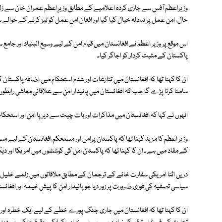
وزیراعظم آفس سے جاری کردہ اعلامیے کے مطابق وزیرِاعظم عمران خان سے ز
حال، امن عمل پر تبادلہ خیال کیا گیا اور افغان امن عمل کو تیز کرنے کے حوالے 
اس موقع پر وزیر اعظم نے افغانستان میں قیام امن کے لیے وسیع البنیاد اور جام
پاکستان کے مثبت کردار کو اجاگر کیا۔
ان کا کہنا تھا کہ افغانستان میں تنازعات اور عدم استحکام میں اضافہ پاکستان
سامنا کرنا پڑے گا جب کہ افغانستان میں پائیدار امن سے علاقائی معاشی رابطوں 
انہوں نے کہا کہ افغانستان میں مذاکرات اور بات چیت سے دیرپا امن اور استحکام
وزیر اعظم کا مزید کہنا تھا کہ پاکستان پرامن اور مستحکم افغانستان کے لی
کے مفاد میں ہے۔ ان کا کہنا تھا کہ پاکستان امن کی کوششوں میں امریکا اور د
دریں اثنا امریکی سفارت خانے کے ترجمان کے مطابق ملاقاتوں میں زلمے خلیل زا
سیاسی تصفیہ کی فوری ضرورت پر زور دیا جو پائیدار امن کا پیش خیمہ اور افغان
ان کا کہنا تھا کہ افغانستان میں جاری جنگ پورے خطے کے لیے ایک خطرہ اور