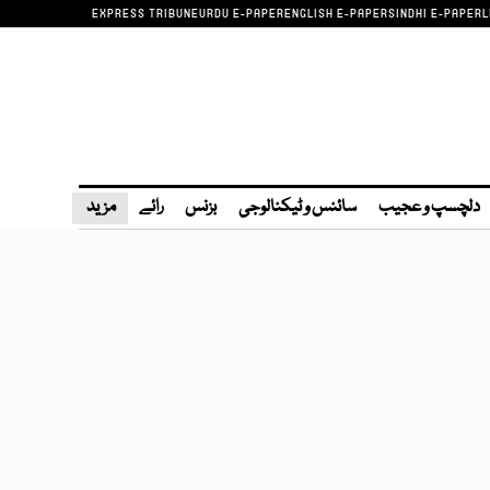
EXPRESS TRIBUNE
URDU E-PAPER
ENGLISH E-PAPER
SINDHI E-PAPER
L
دلچسپ و عجیب
سائنس و ٹیکنالوجی
بزنس
رائے
مزید