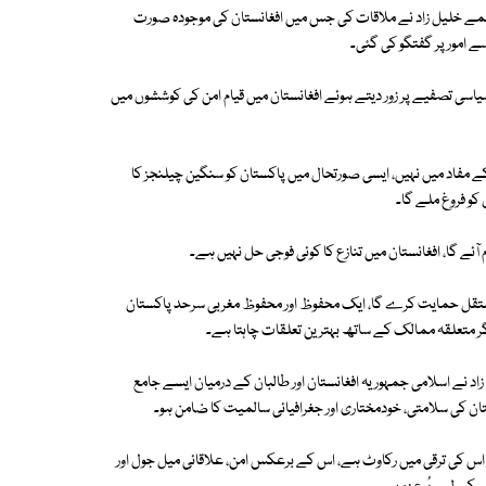
لمے خلیل زاد نے ملاقات کی جس میں افغانستان کی موجودہ صورت
سے امور پر گفتگو کی گئی۔
ع سیاسی تصفیے پر زور دیتے ہوئے افغانستان میں قیام امن کی کوششوں میں
 کے مفاد میں نہیں، ایسی صورتحال میں پاکستان کو سنگین چیلنجز کا
کو فروغ ملے گا۔
 آئے گا، افغانستان میں تنازع کا کوئی فوجی حل نہیں ہے۔
ے مستقل حمایت کرے گا، ایک محفوظ اور محفوظ مغربی سرحد پاکستان
یگر متعلقہ ممالک کے ساتھ بہترین تعلقات چاہتا ہے۔
د نے اسلامی جمہوریہ افغانستان اور طالبان کے درمیان ایسے جامع
ستان کی سلامتی، خودمختاری اور جغرافیائی سالمیت کا ضامن ہو۔
 اس کی ترقی میں رکاوٹ ہے، اس کے برعکس امن، علاقائی میل جول اور