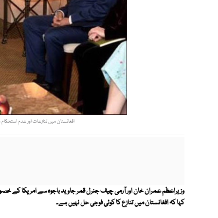
افغانستان میں تنازعات اور عدم استحکام م
وزیراعظم عمران خان اور آرمی چیف جنرل قمر جاوید باجوہ سے امریکا کے خصوص
کہا کہ افغانستان میں تنازع کا کوئی فوجی حل نہیں ہے۔