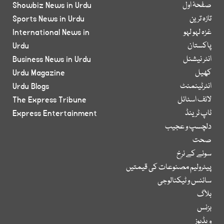
صفحۂ اول
Showbiz News in Urdu
تازہ ترین
Sports News in Urdu
غزہ لہو لہو
International News in
پاکستان
Urdu
انٹر نیشنل
Business News in Urdu
کھیل
Urdu Magazine
انٹرٹینمنٹ
Urdu Blogs
لائف اسٹائل
The Express Tribune
ٹاپ ٹرینڈ
Express Entertainment
دلچسپ و عجیب
صحت
سونے کے نرخ
پیٹرولیم مصنوعات کی قیمتیں
سائنس و ٹیکنالوجی
بلاگ
بزنس
ویڈیوز