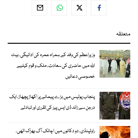
متعلقہ
وزیراعظم کی وفد کے ہمراہ عمرہ کی ادائیگی، بیت
اللہ میں حاضری کی سعادت، ملک و قوم کیلیے
خصوصی دعائیں
پنجاب پولیس میں بڑے پیمانے پر اکھاڑ پچھاڑ، ایک
درجن سے زائد ڈی ایس پیز کی تقرری اور تبادلے
راولپنڈی، دو دکانوں میں اچانک آگ بھڑک اٹھی،