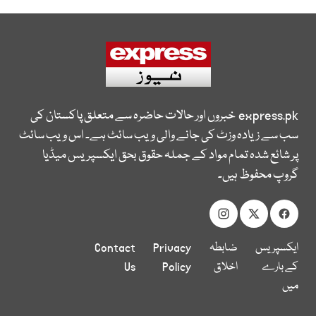
express.pk
خبروں اور حالات حاضرہ سے متعلق پاکستان کی
سب سے زیادہ وزٹ کی جانے والی ویب سائٹ ہے۔ اس ویب سائٹ
پر شائع شدہ تمام مواد کے جملہ حقوق بحق ایکسپریس میڈیا
گروپ محفوظ ہیں۔
ایکسپریس
ضابطہ
Privacy
Contact
کے بارے
اخلاق
Policy
Us
میں