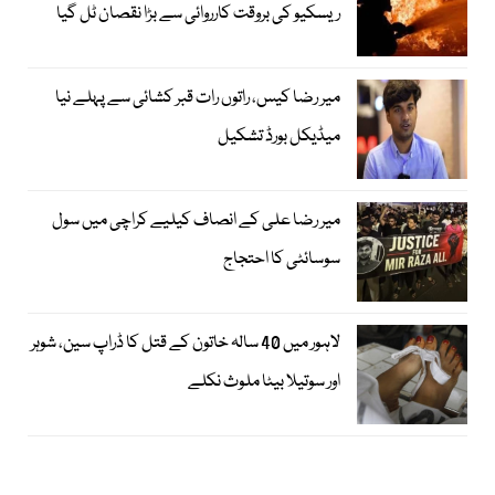
ریسکیو کی بروقت کارروائی سے بڑا نقصان ٹل گیا
میر رضا کیس، راتوں رات قبر کشائی سے پہلے نیا
میڈیکل بورڈ تشکیل
میر رضا علی کے انصاف کیلیے کراچی میں سول
سوسائٹی کا احتجاج
لاہور میں 40 سالہ خاتون کے قتل کا ڈراپ سین، شوہر
اور سوتیلا بیٹا ملوث نکلے