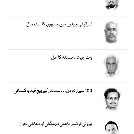
اسرائیلی جیلوں میں جانوروں کا استعمال
بات چیت ، مسئلہ کا حل
100 سے زائد دن… سمندر کے بیچ قید پاکستانی
بیرونی قرضے،بڑھتی مہنگائی اور معاشی بحران