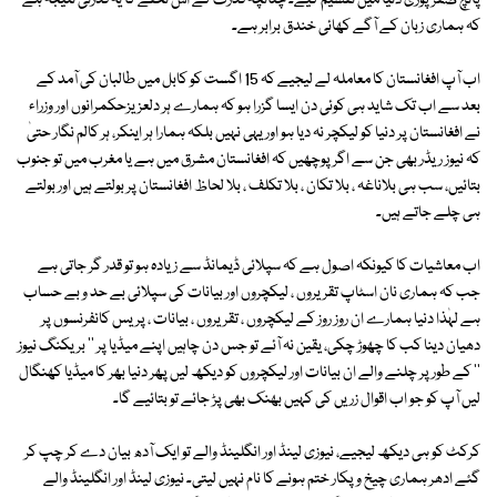
پانچ صفر پوری دنیا میں تقسیم کیے۔ چنانچہ قدرت کے اس تحفے کا یہ قدرتی نتیجہ ہے
کہ ہماری زبان کے آگے کھائی خندق برابر ہے۔
اب آپ افغانستان کا معاملہ لے لیجیے کہ 15 اگست کو کابل میں طالبان کی آمد کے
بعد سے اب تک شاید ہی کوئی دن ایسا گزرا ہو کہ ہمارے ہر دلعزیزحکمرانوں اور وزراء
نے افغانستان پر دنیا کو لیکچر نہ دیا ہو اور یہی نہیں بلکہ ہمارا ہر اینکر، ہر کالم نگار حتیٰ
کہ نیوز ریڈر بھی جن سے اگر پوچھیں کہ افغانستان مشرق میں ہے یا مغرب میں تو جنوب
بتائیں، سب ہی بلاناغہ ، بلا تکان ، بلا تکلف ، بلا لحاظ افغانستان پر بولتے ہیں اور بولتے
ہی چلے جاتے ہیں۔
اب معاشیات کا کیونکہ اصول ہے کہ سپلائی ڈیمانڈ سے زیادہ ہو تو قدر گر جاتی ہے
جب کہ ہماری نان اسٹاپ تقریروں ، لیکچروں اور بیانات کی سپلائی بے حد و بے حساب
ہے لہٰذا دنیا ہمارے ان روز روز کے لیکچروں ، تقریروں ، بیانات ، پریس کانفرنسوں پر
دھیان دینا کب کا چھوڑ چکی، یقین نہ آئے تو جس دن چاہیں اپنے میڈیا پر '' بریکنگ نیوز
'' کے طور پر چلنے والے ان بیانات اور لیکچروں کو دیکھ لیں پھر دنیا بھر کا میڈیا کھنگال
لیں آپ کو جو اب اقوال زریں کی کہیں بھنک بھی پڑ جائے تو بتائیے گا۔
کرکٹ کو ہی دیکھ لیجیے، نیوزی لینڈ اور انگلینڈ والے تو ایک آدھ بیان دے کر چپ کر
گئے ادھر ہماری چیخ و پکار ختم ہونے کا نام نہیں لیتی۔ نیوزی لینڈ اور انگلینڈ والے