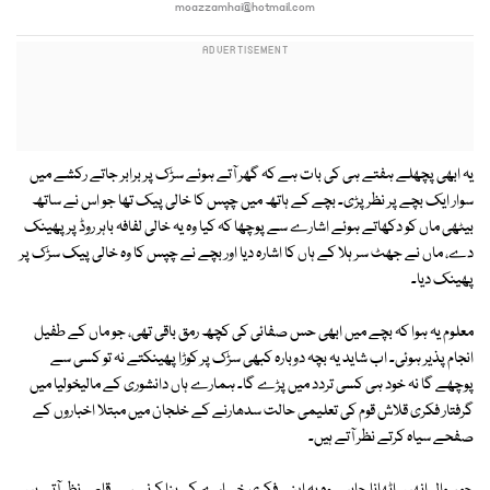
moazzamhai@hotmail.com
یہ ابھی پچھلے ہفتے ہی کی بات ہے کہ گھر آتے ہوئے سڑک پر برابر جاتے رکشے میں
سوار ایک بچے پر نظر پڑی۔ بچے کے ہاتھ میں چپس کا خالی پیک تھا جو اس نے ساتھ
بیٹھی ماں کو دکھاتے ہوئے اشارے سے پوچھا کہ کیا وہ یہ خالی لفافہ باہر روڈ پر پھینک
دے، ماں نے جھٹ سر ہلا کے ہاں کا اشارہ دیا اور بچے نے چپس کا وہ خالی پیک سڑک پر
پھینک دیا۔
معلوم یہ ہوا کہ بچے میں ابھی حس صفائی کی کچھ رمق باقی تھی، جو ماں کے طفیل
انجام پذیر ہوئی۔ اب شاید یہ بچہ دوبارہ کبھی سڑک پر کوڑا پھینکتے نہ تو کسی سے
پوچھے گا نہ خود ہی کسی تردد میں پڑے گا۔ ہمارے ہاں دانشوری کے مالیخولیا میں
گرفتار فکری قلاش قوم کی تعلیمی حالت سدھارنے کے خلجان میں مبتلا اخباروں کے
صفحے سیاہ کرتے نظر آتے ہیں۔