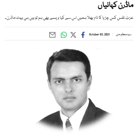
ماڈرن کہانیاں
عزت نفس کس چڑیا کا نام بھلا ہمیں اس سے کیا ویسے بھی ہم تو ہیں ہی بہت ماڈرن۔
سید معظم حئی
October 03, 2021