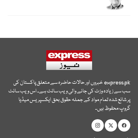
express.pk
خبروں اور حالات حاضرہ سے متعلق پاکستان کی
سب سے زیادہ وزٹ کی جانے والی ویب سائٹ ہے۔ اس ویب سائٹ
پر شائع شدہ تمام مواد کے جملہ حقوق بحق ایکسپریس میڈیا
گروپ محفوظ ہیں۔