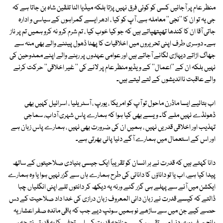
منظر عام پر آجائیں کسی کو کوئی فرق نہیں پڑتا بلکہ میڈیا الٹا تلقین شاہ بن جاتا ہے کہ
جی یہ تو ان کا ''نجی'' معاملہ ہے، آپ کو کیا ، ادھر ایسے گمراہوں کے سیاسی و ادارہ
جاتی آقا ان کا کندھا تھپتھپاتے ہیں کہ جو کیا خوب کیا ، تم شرم کرو نہ کرو ہمیں تم پر ناز
ہے۔ دوسری طرف اپنی تحریروں میں اخلاقیات کا پھٹا ڈھول پیٹنے والے بھی منہ سے
جھاگ اڑاتے دیہاڑی لگانے آجاتے ہیں اور عوامی عہدوں پر رہنے والے اپنے ممدوحین کی
نہیں بلکہ ان کے ''اعمال'' کے ویڈیو منظر عام پر لانے کی '' غیر اخلاقی'' حرکت کرنے
والے عاقبت نااندیشوں کے لتے لیتے ہیں۔
اب بتائیے ایسا ماڈرن ماحول تو آپ کو امریکا ، یورپ ، آسٹریلیا ، اسرائیل کہیں بھی
ڈھونڈے نہیں ملے گا۔ ویسے بھی کیا ہوا کہ ہمارے پاس شہری آداب، سماجی
تہذیب اور اخلاقی قدریں نہیں ، ہمیں ان کی ضرورت بھی نہیں ، ہمارے پاس زبان ہے
اور اس کے استعمال میں ہمارے آگے دنیا پانی بھرتی ہے۔
دانا کہتے ہیں کہ قدرت نے ہر انسان کو تقریباً ایک جیسی بنیادی صلاحیتوں کے ساتھ
پیدا کیا ہے، اب یا تو داناؤں کا دانائی کی طرح ہمارے ہاں سے گزر نہیں ہوا یا وہ ہمارے
ایکشن میں آنے سے پہلے ہی گزر گئے ورنہ یہ دیکھ کر دانتوں تلے اپنی انگلیاں چبا
ڈالتے کہ کیسے قدرت نے زبان دانی المعروف زبان درازی کی خدا داد صلاحیت کے دس
حصے کیے جن میں سے ساڑھے نو ہمیں سونپ دیے جب کہ باقی ماندہ صفر اعشاریہ