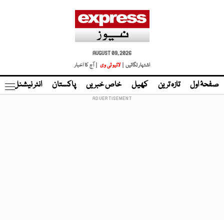
AUGUST 09, 2026
اشتہار لگائیں |
لائیو ٹی وی
| آج کا اخبار
صفحۂ اول
تازہ ترین
کھیل
خاص خبریں
پاکستان
انٹر نیشنل
ٹا