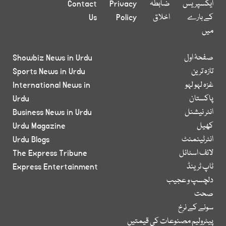
ایکسپریس
ضابطہ
Privacy
Contact
کے بارے
اخلاق
Policy
Us
میں
صفحۂ اول
Showbiz News in Urdu
تازہ ترین
Sports News in Urdu
غزہ لہو لہو
International News in
پاکستان
Urdu
انٹر نیشنل
Business News in Urdu
کھیل
Urdu Magazine
انٹرٹینمنٹ
Urdu Blogs
لائف اسٹائل
The Express Tribune
ٹاپ ٹرینڈ
Express Entertainment
دلچسپ و عجیب
صحت
سونے کے نرخ
پیٹرولیم مصنوعات کی قیمتیں