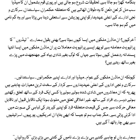
ہنگامہ کھڑا ہو جاتا ہے، تحقیقات شروع ہو جاتی ہیں اور پوری قوم بشمول ان کا میڈیا
سب مل کر لعن طعن کا وہ طوفان اٹھاتے ہیں کہ متعلقہ حکمران، سیاستدان، سرکاری و
نجی ادارے کے اعلیٰ عہدیدارکو اپنی پوزیشن سے استعفیٰ دینا ہی پڑتا ہے اور وہ گم نامی
میں گم ہو جاتا ہے۔
آخرکیوں؟ ان ماڈرن ملکوں میں ایسا کیوں ہوتا ہے؟ بھئی بقول ہمارے '' لیڈروں '' کا
پرائیویٹ معاملہ ہے تو پھر ایسے پرائیویٹ معاملات پر ان ماڈرن ملکوں میں ایسا انتہا
پسندانہ ردعمل کیوں ہوتا ہے جہاں کہ لوگ بغیر شادی بیاہ کے جھنجھٹ میں پڑے
بغیر ساتھ رہتے ہیں؟
کیونکہ ان ماڈرن ملکوں کے عوام ، میڈیا اور ادارے اپنے حکمرانوں ، سیاستدانوں ،
سرکاری و نجی اداروں کے اعلیٰ عہدیداروں سے کردار کے سخت ترین معیارات چاہتے ہیں
پھر یہ کہ ان معاشروں میں شادی شدہ ہوتے ہوئے یا کسی ایک فرد کے ساتھ تعلق رکھتے
ہوئے دوسرے افراد کے ساتھ غیر اخلاقی تعلق میں ملوث ہونا ایک ناقابل قبول اور ناقابل
معافی حرکت ہے جس کی قیمت متعلقہ فرد کو اپنے کیریئر کی تباہی کی صورت میں
ادا کرنی پڑتی ہے ، مگر جناب ہم تو جیسا کہ ابھی بتایا ان امریکیوں، یورپیوں، اسرائیلیوں
سے بھی چار ہاتھ آگے ہیں.
ہمارے ہاں تو چاہے کتنے ہی بڑے بڑے ناموں کی کتنی ہی بڑی بڑی''کارروائیاں''