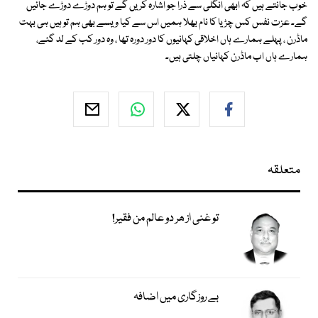
خوب جانتے ہیں کہ ابھی انگلی سے ذرا جو اشارہ کریں گے تو ہم دوڑے دوڑے جائیں
گے۔ عزت نفس کس چڑیا کا نام بھلا ہمیں اس سے کیا ویسے بھی ہم تو ہیں ہی بہت
ماڈرن ، پہلے ہمارے ہاں اخلاقی کہانیوں کا دور دورہ تھا ، وہ دور کب کے لد گئے،
ہمارے ہاں اب ماڈرن کہانیاں چلتی ہیں۔
متعلقہ
تو غنی از ھر دو عالم من فقیر!
بے روزگاری میں اضافہ