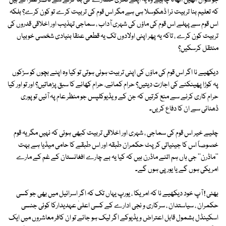
جو سوال انھیں اٹھانا چاہیے وہ یہ اپنے فکری خسارے کی بنا کرنے سے قاصر نظر آتے ہیں
کہ تعلیم بنا تربیت نرا ڈھکوسلا ہی ہے مگر اس قوم کی تربیت کرے تو کون کرے؟ بلکہ
اس قوم سے پہلے اس قوم کی ماؤں کی شہری آداب ، سماجی تہذیب اور اخلاقی قدروں کی
تربیت کون کرے ، تاکہ یہ پھر اپنی اولادوں تک یہ قطعی عنقا بنیادی شخصی خوبیاں
منتقل کرسکیں؟
دیکھیے نا اگر اس قوم کی ماؤں کی اپنی تربیت ہوئی ہوتی تو کیا وہ اپنے بچوں کو سڑکوں
پہ کوڑا پھینکنے کی اجازت دیتیں؟ حرام کمانے، حرام کھانے کا سبق پڑھاتیں؟ اور تو اور کیا
حرام کاری کرنے سے منع کرتیں کہ جن کے ویڈیوکلپس جو منظر عام پہ آئیں تو پوری
ڈھٹائی سے ان کا دفاع کریں۔
چلیے خیر اس قوم کی سماجی ، شہری اور اخلاقی تربیت کبھی ہوئی کہ نہیں مگر یہ قوم
خصوصاً اس کا جینیاتی کرپٹ حکمران طبقہ اور اس طبقے کا حامی میڈیا ہے بہت
''ماڈرن'' جی ہاں ہم اتنے ماڈرن ہیں کہ کیا یہ بے چارے افغانستان کے غم کے مارے
امریکی ہوں گے یا یورپی ہوں گے۔
بھئی ! آپ خود دیکھیے نا کہ امریکا ، یورپ یہاں تک کہ اگر اسرائیل میں بھی جو کسی
حکمران ، سیاستدان ، سرکاری و نجی ادارے کے کسی اعلیٰ عہدیدارکا کوئی جنسی
اسکینڈل بشمول قابل اعتراض ویڈیوکے اگر لیک ہو جائے تو ان کافر معاشروں میں ایک