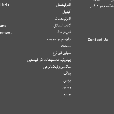
انٹر نیشنل
 Urdu
 تمام مواد کے
کھیل
انٹرٹینمنٹ
لائف اسٹائل
bune
ٹاپ ٹرینڈ
inment
دلچسپ و عجیب
Contact Us
صحت
سونے کے نرخ
پیٹرولیم مصنوعات کی قیمتیں
سائنس و ٹیکنالوجی
بلاگ
بزنس
ویڈیوز
جرائم