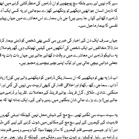
سے کام نہیں لے رہے بلکہ سچ پوچھیے تو ان ڈراموں کی منظرکشی کرنے میں ابھی 
کہ نارمل انسان جو انھیں دیکھے تو رونگھٹے کھڑے ہوجائیں اور یہ کسی ایک آدھ ڈ
ڈرامے دکھائے کہاں جا رہے ہیں؟ جی ہاں ہمارے اس معاشرے میں جہاں پہلے ہی ہر س
نفسی کا بیمار ماحول ہے۔
جہاں صرف ایک دن کے اخبار کی خبریں ہی کسی بھی شخص کو ذہنی بیمار کرنے کے 
مار ڈالا، مخالفوں نے ایک شخص کی آنکھوں میں کیلیں ٹھونک دیں،گھریلو ملازمہ کے
یہ سائیکو ڈرامے اس معاشرے میں ہر وقت دکھائے جاتے ہیں جہاں بات بات پہ قتل 
جعلی دوائیں بیچی جاتی ہیں اور لوگ اپنے بچے بیچنے پر مجبور ہیں۔
اب ذرا یہ بھی تو دیکھیے کہ ان ہسٹاریکل ڈراموں کو دیکھنے والے ہیں کون؟ زیاد
آداب ، سماجی رکھ رکھاؤ اور اخلاقی اقدار کی کبھی تربیت ہی نہیں کی گئی اور
منگنی ، شادی ، طلاق ، گرل فرینڈ ، بوائے فرینڈ کے معاملات ، تقریباً ہر ڈرامے 
جاتے ہیں؟ بڑے بڑے عالی شان بنگلوں میں رہنے والوں کے۔ ایک زمانہ تھا کہ جب
یہ سیٹ سیٹ ہی لگتے تھے ، سچ مچ کے شیش محل نہیں کیونکہ اصلی گھروں میں
فارمیٹ کے کیمروں کے لیے سچ مچ کے مکانوں میں شوٹ کرنے کے لیے کئی طرح ک
دور آیا اور جیسے جیسے فلم کیمروں کا سائز چھوٹا ہوتا گیا ویسے ویسے فلم بندی آ
ہر ڈرامہ ہی رئیل لوکیشن پر شوٹ ہوتا ہے۔ ملک میں کیونکہ کرپشن یعنی حرام