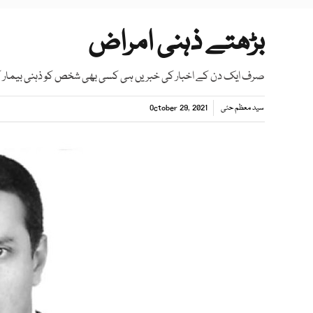
بڑھتے ذہنی امراض
صرف ایک دن کے اخبار کی خبریں ہی کسی بھی شخص کو ذہنی بیمار کر
سید معظم حئی
October 29, 2021