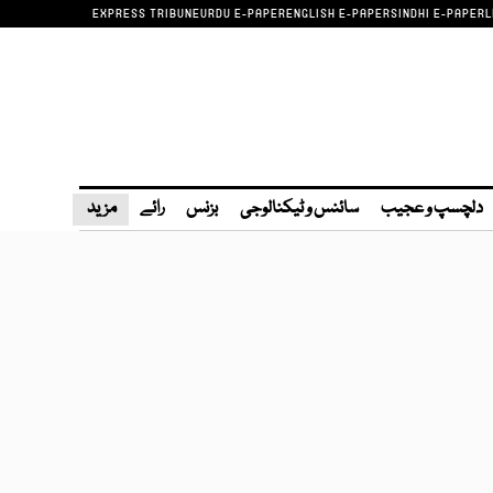
EXPRESS TRIBUNE
URDU E-PAPER
ENGLISH E-PAPER
SINDHI E-PAPER
L
دلچسپ و عجیب
سائنس و ٹیکنالوجی
بزنس
رائے
مزید