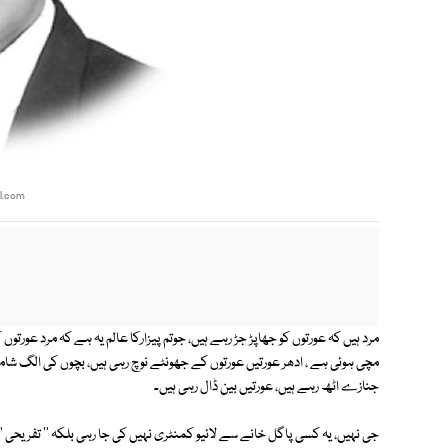
l.com
مرد ہیں کہ عورتوں کو جھاپڑ جڑ رہے ہیں، جوتم پیزارکا عالم یہ ہے کہ مرد عورت
مچی ہوئی ہے ، ادھر عورتیں عورتوں کے جھونٹے نوچ رہی ہیں، بچوں کی الگ شامت
جنازے اٹھ رہے ہیں، عورتیں بین ڈال رہی ہیں۔
جی نہیں، یہ کسی پاگل خانے سے لائیو کمنٹری نہیں کی جا رہی بلکہ '' تفریحی '' ڈ