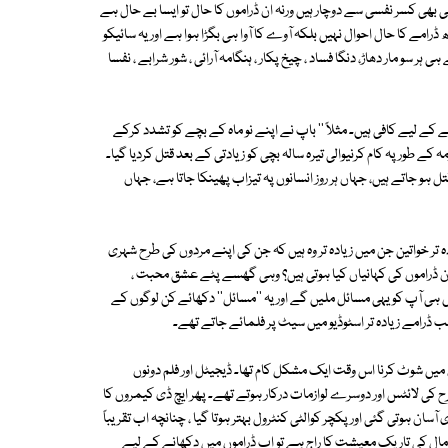
بھی کسر نفسی سے دوچار ہیں ورنہ ان ڈراموں کا حال تو ایسا بے حال ہے
رامے کا حال احوال نہیں بلکہ آوے کا آوا ہی بگڑا ہوا ہے اور یہ سائیکو
و مار دھاڑ، دنگا فساد ، چیخ پکار ، ہنگامہ آرائی ، شور شرابے ، نفسا
لیے کافی ہیں۔ مثلاً '' باپ نے اپنے نو ماہ کے بچے کو تشدد کرکے
 طور پہ کام کرنیوالی تیرہ سالہ بچی کو زیادتی کے بعد قتل کردیا گیا۔
ہو جاتے ہیں، جہاں ہر روز انسانوں پہ تیزاب پھینکا جاتا ہے، جہاں
ہ تر خواتین جن میں زیادہ تر وہ ہیں کہ جن کی اپنے مردوں کی طرح شہری
 ان ڈراموں کی کہانیاں کیا ہوتی ہیں؟ وہی گھسے پٹے عشق محبت ،
میں ہی آپ کو یہی مسائل ملیں گے اور یہ ''مسائل'' دکھائے کن لوگوں کے
 ڈرامے زیادہ تر اسٹوڈیو میں سیٹ پر فلمائے جاتے تھے۔
 شوٹ کرنا اس وقت ایک مشکل کام تھا۔ ڈیجیٹل اور فلم دونوں
ی لائٹس اور دوسرے لوازمات درکار ہوتے تھے۔ پھر ایچ ڈی کیمروں کا
سان ہوتی گئی اور پکچر کوالٹی کنٹرول بہتر ہوتا گیا ، چنانچہ اب تقریباً
 مال کی تاریک معیشت کا راج ہے تو اب ڈراموں میں دکھانے کے لیے