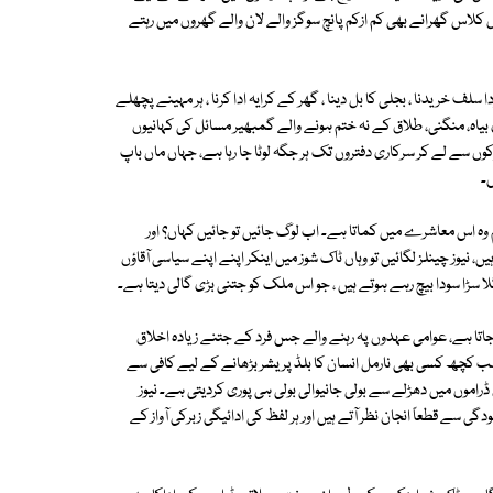
کلاس گھرانے بھی کم ازکم پانچ سوگز والے لان والے گھروں میں رہتے
ف خریدنا ، بجلی کا بل دینا ، گھر کے کرایہ ادا کرنا ، ہر مہینے پچھلے
اہ، منگنی، طلاق کے نہ ختم ہونے والے گمبھیر مسائل کی کہانیوں
ں سے لے کر سرکاری دفتروں تک ہر جگہ لوٹا جا رہا ہے، جہاں ماں باپ
۔
ام وہ اس معاشرے میں کماتا ہے۔ اب لوگ جائیں تو جائیں کہاں؟ اور
، نیوز چینلز لگائیں تو وہاں ٹاک شوز میں اینکر اپنے اپنے سیاسی آقاؤں
سڑا سودا بیچ رہے ہوتے ہیں ، جو اس ملک کو جتنی بڑی گالی دیتا ہے۔
 جاتا ہے، عوامی عہدوں پہ رہنے والے جس فرد کے جتنے زیادہ اخلاق
 یہ سب کچھ کسی بھی نارمل انسان کا بلڈ پریشر بڑھانے کے لیے کافی سے
ڈراموں میں دھڑلے سے بولی جانیوالی بولی ہی پوری کردیتی ہے۔ نیوز
دگی سے قطعاً انجان نظر آتے ہیں اور ہر لفظ کی ادائیگی زبرکی آواز کے