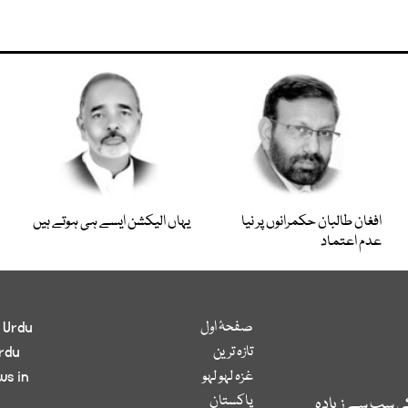
افغان طالبان حکمرانوں پر نیا
یہاں الیکشن ایسے ہی ہوتے ہیں
عدم اعتماد
صفحۂ اول
 Urdu
تازہ ترین
rdu
غزہ لہو لہو
ws in
پاکستان
کی سب سے زیادہ