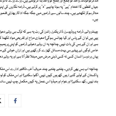
مذکرکو مونث، واحد کو جمع اور جمع کو واحد بنا کر بولتے ہیں۔ بڑے بڑے کالم ن
جہاں لفظوں کا اختتام ''یے'' پہ ہونا چاہیے ''ہ'' پر کرتے ہیں۔ ڈرامہ نگاروں کی
متاثر ہوکر لکھتے ہیں۔ چند سالوں سے ڈراموں میں جگہ جگہ اداکار بھارتی فلموں 
ہیں۔
چینلز والے، ڈرامہ پروڈیوسرز، ڈائریکٹرز، رائٹرز کی رٹ یہ ہے کہ لوگ ہی روتے 
یہی ہیں تو ان کے پاس اور کیا چوائس ہوگی؟ معیاری مزاح اور تفریحی مواد لکھنا
ہے اور ان کے بس کی بات نہیں چنانچہ یہ ان روتے دھوتے ڈراموں کو اپنی پریم
خاص لوگوں نے پہلے ہی بہت مسائل کھڑے کر رکھے ہیں اور ارزاں خوشی کے موا
یہاں ہر دوسرا انسان کسی نہ کسی ذہنی مرض میں مبتلا نظر آتا ہے اور یہ روتے دھ
چنانچہ اب بس بھی کردیں۔ چلتے چلتے چند حروف آخر۔ طاقتور ادارے اس ملک کو لوٹ
بند نہیں رکھ سکتے؟ اور عوام اور میڈیا اس عمل پہ کیوں مکمل چپ نہیں سادھ 