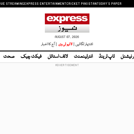
IVE STREAMING
EXPRESS ENTERTAINMENT
CRICKET PAKISTAN
TODAY'S PAPER
AUGUST 07, 2026
اشتہار لگائیں |
لائیو ٹی وی
| آج کا اخبار
ر نیشنل
ٹاپ ٹرینڈ
انٹرٹینمنٹ
لائف اسٹائل
فیکٹ چیک
صحت