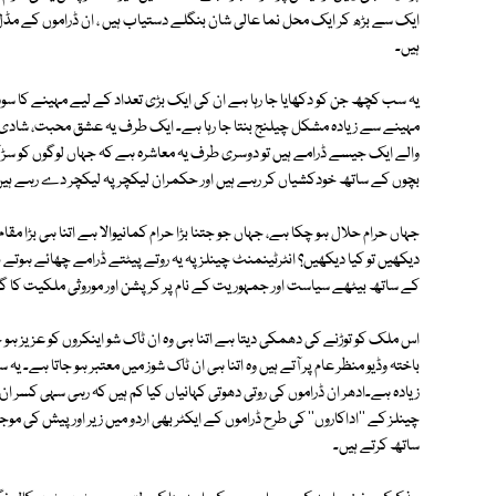
ایک سے بڑھ کر ایک محل نما عالی شان بنگلے دستیاب ہیں ، ان ڈراموں کے مڈل 
ہیں۔
یہ سب کچھ جن کو دکھایا جا رہا ہے ان کی ایک بڑی تعداد کے لیے مہینے کا سودا سل
مہینے سے زیادہ مشکل چیلنج بنتا جا رہا ہے۔ ایک طرف یہ عشق محبت، شادی بی
والے ایک جیسے ڈرامے ہیں تو دوسری طرف یہ معاشرہ ہے کہ جہاں لوگوں کو سڑکو
بچوں کے ساتھ خودکشیاں کر رہے ہیں اور حکمران لیکچر پہ لیکچر دے رہے ہیں
جہاں حرام حلال ہو چکا ہے، جہاں جو جتنا بڑا حرام کمانیوالا ہے اتنا ہی بڑا مق
دیکھیں تو کیا دیکھیں؟ انٹرٹینمنٹ چینلز پہ یہ روتے پیٹتے ڈرامے چھائے ہوتے ہیں
کے ساتھ بیٹھے سیاست اور جمہوریت کے نام پر کرپشن اور موروثی ملکیت کا گلا 
اس ملک کو توڑنے کی دھمکی دیتا ہے اتنا ہی وہ ان ٹاک شو اینکروں کو عزیز ہو
باختہ وڈیو منظر عام پر آتے ہیں وہ اتنا ہی ان ٹاک شوز میں معتبر ہو جاتا ہے۔
زیادہ ہے۔ادھر ان ڈراموں کی روتی دھوتی کہانیاں کیا کم ہیں کہ رہی سہی کسر ان 
چینلز کے ''اداکاروں'' کی طرح ڈراموں کے ایکٹر بھی اردو میں زیر اور پیش کی موجو
ساتھ کرتے ہیں۔