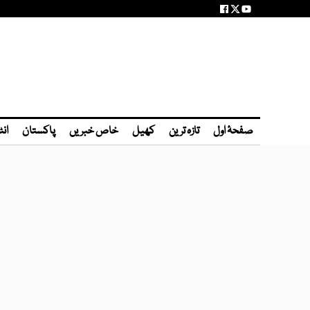
صفحۂ اول
تازہ ترین
کھیل
خاص خبریں
پاکستان
انٹ