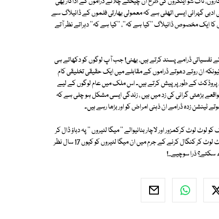
گاروں، ٹاک شو اینکروں کی طرح ان چیختے چلاتے ڈراموں کے اداکار بھی
 اپنی ادبی گہرائی ایسی اتھلی ہے کہ معمولی بھارتی فلموں کے ڈائیلاگ سے
کا ایک مخصوص ڈائیلاگ ''کیا ہے کہ''، ''کیا ہے کہ'' دہراتے نظر آتے
دھوتے نفسیاتی ڈرامے پسند کرتے ہیں، بھئی! جب آپ لوگوں کو دکھاتے ہی
 کیونکہ ان روتے دھوتے ڈراموں کے مقابلے میں ایک حقیقی تخلیقی کام
یم پروڈکٹ کے طور پر پیش کرتے ہیں۔ اس ملک میں عام لوگوں کے لیے
قعے بڑھتی گرانی کی زد میں ہیں ، زندگی ایسی مشکل ہو چلی ہے کہ
وتے ٹینشن زدہ ڈرامے ان ذہنی امراض کو اور بڑھا رہے ہیں۔
 لوٹ کرکمزور اور لاچار بنانیوالے '' میگا لٹیروں '' پہ دباؤ ڈال کر
پاکستان کے لوٹے گئے اربوں کھربوں کیوں نہیں اگلوا سکتے؟ اور اس ملک کو لوٹ لوٹ کر کنگال کرنے کے جرم میں ان میگا لٹیروں کو کیوں 17 سال نظر
سکتے؟ ذرا سوچیے...!