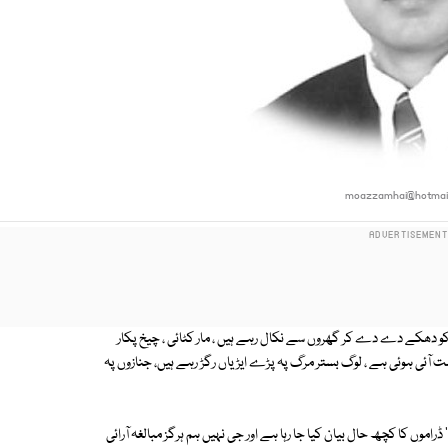
moazzamhai@hotmai
وں کو دھکے دے دے کر گھروں سے نکال رہے ہیں ، مار کٹائی ، چیخ پکار
 آئی ہوئی ہے ، لوگ بستر مرگ پہ پڑے ایڑیاں رگڑ رہے ہیں، جنازوں پہ
راموں کا کچھ حال بیان کیا جا رہا ہے اور جی نہیں ہم ہرگز مبالغہ آرائی