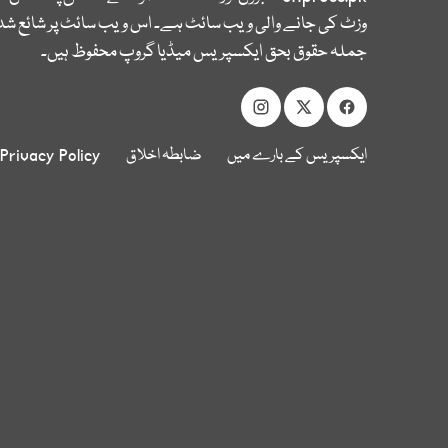
وزٹ کی جانے والی ویب سائٹ ہے۔ اس ویب سائٹ پر شائع شدہ
جملہ حقوق بحق ایکسپریس میڈیا گروپ محفوظ ہیں۔
ایکسپریس کے بارے میں
ضابطہ اخلاق
Privacy Policy