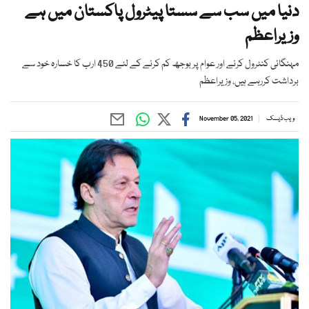
دنیا میں سب سے سستا پیٹرول پاکستان میں ہے
وزیراعظم
مہنگائی کنٹرول کرنے اور عوام پر بوجھ کم کرنے کے لئے 450 ارب کا خسارہ خود سے
برداشت کررہے ہیں، وزیراعظم
ویب ڈیسک
November 05, 2021