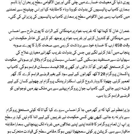
پوری دنیا کی معیشت خسارے میں چلی گئی اور بین الاقوامی سطح پر بحران آیا، تاہم
ہماری کامیاب پالیسیوں کی بدولت کورونا وباء کا مقابلہ کیا اور اس چیلینج سے نمٹنے
میں کامیاب رہے، بین الاقوامی سطح پر ہماری کامیاب پالیسیوں کی پزیرائی کی گئی۔
عمران خان کا کہنا تھا کہ غریب عوام پر مہنگائی کے اثرات کا پوری طرح سے احساس
ہے، مہنگائی کو کنٹرول کرنے اور غریب عوام پر بوجھ کم کرنے کی خاطر حکومت اس
وقت 450 ارب کا خسارہ خود سے برداشت کر رہی ہے، صحت کارڈ کا پورے صوبہ
پنجاب میں آغاز کرنے لگے ہیں جس کی بدولت غریب گھرانے معیاری علاج کی
سہولیات سے مستفید ہو سکیں گے، احساس سبسڈی پروگرام وفاق اور صوبائی حکومت
مل کر مستحق گھرانوں کو آٹا، دالوں اور گھی پر 30 فیصد سبسڈی فراہم ہوگی، کامیاب
پاکستان پروگرام 20 لاکھ گھرانوں کے لیے سود کے بغیر قرضے فراہم کرے گا، گھر
تعمیر کرنے، چھوٹا کاروبار شروع کرنے، اسکلز ٹریننگ پروگرام اور چھوٹے کسان کے لیے
قرضہ دیے جائیں گے، کامیاب جوان پروگرام پہلے سے ہی ملک بھر میں نوجوانوں کو
قرضے فراہم کر رہا ہے۔
وزیراعظم نے کہا کہ ہر گھر میں جا کر احساس سروے کیا گیا تاکہ کوئی مستحق پروگرام
سے باہر نہ رہ جائے، کبھی بھی کسی حکومت نے غریبوں کے لیے اتنا کام نہں کیا، ہر سطح
پر اپ ان تمام پروگرامز کا فائدہ اپنے اپنے علاقوں میں غرباء تک پہنچائیں، ہمارا مقابلہ
مافیاز سے ہے، کرپشن پر کوئی سمجھوتا نہیں ہوگا، مقامی سطح کی قیادت متحرک ہو