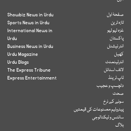
صفحۂ اول
Showbiz News in Urdu
تازہ ترین
Sports News in Urdu
غزہ لہو لہو
International News in
پاکستان
Urdu
انٹر نیشنل
Business News in Urdu
کھیل
Urdu Magazine
انٹرٹینمنٹ
Urdu Blogs
لائف اسٹائل
The Express Tribune
ٹاپ ٹرینڈ
Express Entertainment
دلچسپ و عجیب
صحت
سونے کے نرخ
پیٹرولیم مصنوعات کی قیمتیں
سائنس و ٹیکنالوجی
بلاگ