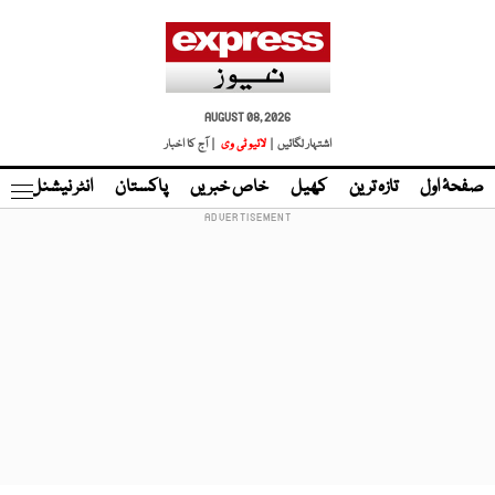
AUGUST 08, 2026
اشتہار لگائیں |
لائیو ٹی وی
| آج کا اخبار
صفحۂ اول
تازہ ترین
کھیل
خاص خبریں
پاکستان
انٹر نیشنل
ٹا