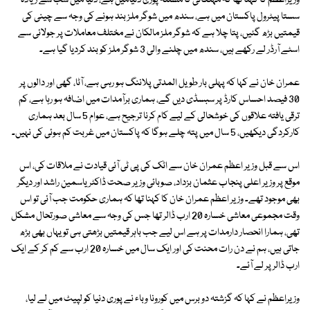
وزیراعظم کا کہنا تھا کہ مہنگائی کا مسئلہ پوری دنیامیں ہے، دنیا میں سب سے زیادہ
سستا پیٹرول پاکستان میں ہے، سندھ میں شوگر ملز بند ہونے کی وجہ سے چینی کی
قیمتیں بڑھ گئیں، پتا چلا ہے کہ شوگر ملز مالکان نے مختلف معاملات پر جولائی سے
اسٹے آرڈر لے رکھے ہیں، سندھ میں چلنے والی 3 شوگر ملز کو بند کردیا گیا ہے۔
عمران خان نے کہا کہ پہلی بار طویل المدتی پلاننگ ہو رہی ہے، آٹا، گھی اور دالوں پر
30 فیصد احساس کارڈ پر سبسڈی دیں گے، ہماری برآمدات میں اضافہ ہو رہا ہے، کم
ترقی یافتہ علاقوں کی خوشحالی کے لیے کام کرنا ترجیح ہے، عوام 5 سال بعد ہماری
کارکردگی دیکھیں، 5 سال میں پتہ چلے ہوگا کہ پاکستان میں غربت کم ہوئی کی نہیں۔
اس سے قبل وزیر اعظم عمران خان سے اٹک کی پی ٹی آئی قیادت نے ملاقات کی، اس
موقع پر وزیر اعلی پنجاب عثمان بزداد، صوبائی وزیر صحت ڈاکٹر یاسمین راشد اور دیگر
بھی موجود تھے۔ وزیر اعظم عمران خان کا کہنا تھا کہ ہماری حکومت جب آئی تو اس
وقت مجموعی معاشی خسارہ 20 ارب ڈالر تھا جس کی وجہ سے معاشی صورتحال مشکل
تھی، ہمارا انحصار دارمدات پر ہے اس لیے جب باہر قیمتیں بڑھتی ہی تو یہاں بھی بڑھ
جاتی ہیں، ہم نے دن رات محنت کی اور ایک سال میں خسارہ 20 ارب سے کم کر کے ایک
ارب ڈالر پر لے آئے۔
وزیراعظم نے کہا کہ گزشتہ دو برس میں کورونا وباء نے پوری دنیا کو لپیٹ میں لے لیا،