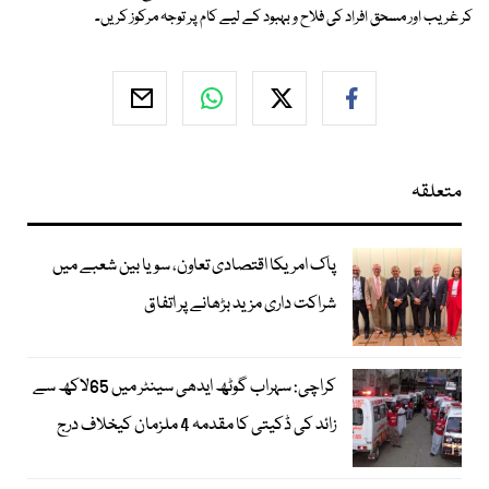
کر غریب اور مسحق افراد کی فلاح و بہبود کے لیے کام پر توجہ مرکوز کریں۔
متعلقہ
پاک امریکا اقتصادی تعاون، سویا بین شعبے میں
شراکت داری مزید بڑھانے پر اتفاق
کراچی: سہراب گوٹھ ایدھی سینٹر میں 65لاکھ سے
زائد کی ڈکیتی کا مقدمہ 4 ملزمان کیخلاف درج