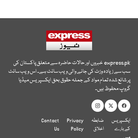
express.pk
خبروں اور حالات حاضرہ سے متعلق پاکستان کی
سب سے زیادہ وزٹ کی جانے والی ویب سائٹ ہے۔ اس ویب سائٹ
پر شائع شدہ تمام مواد کے جملہ حقوق بحق ایکسپریس میڈیا
گروپ محفوظ ہیں۔
ایکسپریس
ضابطہ
Privacy
Contact
کے بارے
اخلاق
Policy
Us
میں