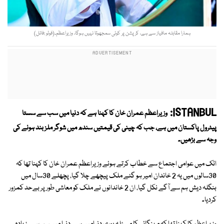
ہمارا مقابلہ مافیاز سے ہے، کرپشن پر کوئی سمجھوتا نہیں ہوگا، وزیراعظم۔(فوٹو :فائل)
ISTANBUL:
وزیراعظم عمران خان کا کہنا ہے کہ دنیا میں سب سے سستا
پیٹرول پاکستان میں ہے، جب کہ چینی کی قیمتیں سندھ میں شوگر ملز بند ہونے کی
وجہ سے بڑھیں۔
اٹک میں عوامی اجتماع سے خطاب کرتے ہوئے وزیراعظم عمران خان کا کہنا تھا کہ
30سالوں میں یہ 2 خاندان امیر ہو گئے ملک پیچھے چلا گیا، پچھلے 30سال میں
بنگلہ دیش ہم سے آگے نکل گیا، ان 2 خاندانوں نے ملک کو معاشی طور پر بےحد کمزور
کردیا۔