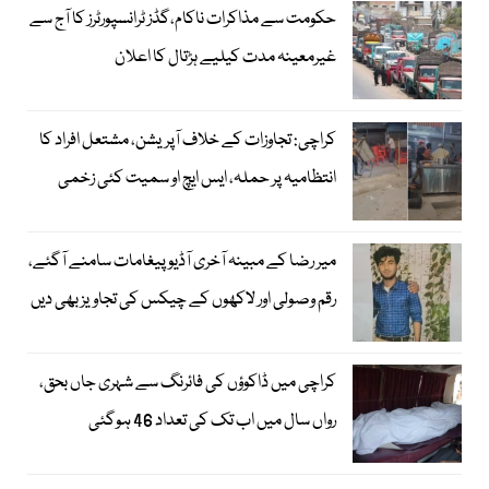
حکومت سے مذاکرات ناکام،گڈز ٹرانسپورٹرز کا آج سے
غیرمعینہ مدت کیلیے ہڑتال کا اعلان
کراچی: تجاوزات کے خلاف آپریشن، مشتعل افراد کا
انتظامیہ پر حملہ، ایس ایچ او سمیت کئی زخمی
میر رضا کے مبینہ آخری آڈیو پیغامات سامنے آگئے،
رقم وصولی اور لاکھوں کے چیکس کی تجاویز بھی دیں
کراچی میں ڈاکوؤں کی فائرنگ سے شہری جاں بحق،
رواں سال میں اب تک کی تعداد 46 ہوگئی