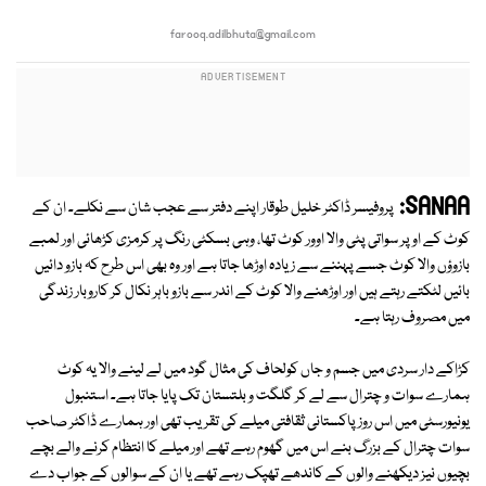
farooq.adilbhuta@gmail.com
SANAA:
پروفیسر ڈاکٹر خلیل طوقار اپنے دفتر سے عجب شان سے نکلے۔ ان کے
کوٹ کے اوپر سواتی پٹی والا اوور کوٹ تھا، وہی بسکٹی رنگ پر کرمزی کڑھائی اور لمبے
بازوؤں والا کوٹ جسے پہننے سے زیادہ اوڑھا جاتا ہے اور وہ بھی اس طرح کہ بازو دائیں
بائیں لٹکتے رہتے ہیں اور اوڑھنے والا کوٹ کے اندر سے بازو باہر نکال کر کاروبار زندگی
میں مصروف رہتا ہے۔
کڑاکے دار سردی میں جسم و جاں کولحاف کی مثال گود میں لے لینے والا یہ کوٹ
ہمارے سوات و چترال سے لے کر گلگت و بلتستان تک پایا جاتا ہے۔ استنبول
یونیورسٹی میں اس روز پاکستانی ثقافتی میلے کی تقریب تھی اور ہمارے ڈاکٹر صاحب
سوات چترال کے بزرگ بنے اس میں گھوم رہے تھے اور میلے کا انتظام کرنے والے بچے
بچیوں نیز دیکھنے والوں کے کاندھے تھپک رہے تھے یا ان کے سوالوں کے جواب دے