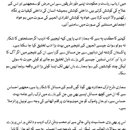
میں ارباب ریاست و حکومت اپنے طور طریقوں سے اس مرض کو سمجھنے اور اس کے
علاج کی کوشش کرتے ہیں، داخلی کوشش ہمیشہ انسان کی داخلی کیفیات پر نگاہ
رکھنے والا ادیب کرتا ہے، خواہ یہ کوشش انفرادی المیے کی صورت میں ہو خواہ
اجتماعی مسئلے کی صورت میں سامنے آئے۔
کہنے کا مطلب یہ ہے کہ ہمارا ادب یا یوں کہہ لیجیے کہ ادیب اگر مصلحتوں کا شکار
نہ ہو تو سوات جیسے المیوں کے نتیجے میں بہت بڑا ادب تخلیق کیا جا سکتا ہے۔
پاکستان گزشتہ تین دہائیوں سے جن مسائل سے گزرا ہے، ان کے نتیجے میں اگر' آگ کا
دریا 'اور' اداس نسلیں' جیسے کئی بڑے ناول تخلیق ہو جاتے تو کوئی حیرت نہ ہوتی
لیکن چند کوششوں کے سوا ہمارے ہاں ابھی تک ایسا کوئی بڑا ادبی واقعہ رونما نہیں ہو
سکا۔
ہماری طرح ترک معاشرہ بھی گونا گوں قسم کے مسائل کا شکار رہا ہے۔ مجھے احساس
ہے کہ ان میں کچھ مسائل ایسے بھی ہیں جن کے بارے میں ترک رائے عامہ بہت
حساس ہے۔ اورحان پاموک کو جن موضوعات پر قلم اٹھانے کی وجہ سے نوبیل پرائز ملا
ہے۔
اس پر بھی بڑی حساسیت پائی جاتی ہے اور محب وطن ترک ادیب و دانش ور اس پربڑے
بھرپور سوالات اٹھاتے ہیں لیکن اس کے باوجود میرا احساس یہ ہے کہ انورحان کا ناول