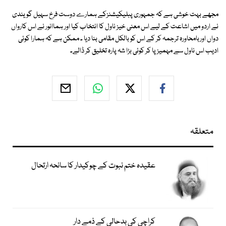
مجھے بہت خوشی ہے کہ جمہوری پبلیکیشنزکے ہمارے دوست فرخ سہیل گویندی
نے اردو میں اشاعت کے لیے اس معنی خیز ناول کا انتخاب کیا اور ہماانور نے اس کارواں
دواں اوربامحاورہ ترجمہ کر کے اس کو بالکل مقامی بنا دیا ۔ ممکن ہے کہ ہمارا کوئی
ادیب اس ناول سے مہمیز پا کر کوئی بڑا شہ پارہ تخلیق کر ڈالے۔
متعلقہ
عقیدہ ختم نبوت کے چوکیدار کا سانحہ ارتحال
کراچی کی بدحالی کے ذمے دار