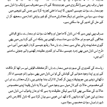
جہاں برف رہتی ہے (انگریزی میں جو Snow کے نام سے معروف ہے)،ایک بڑا ناول ہے
جو ہمارے سوات جیسے المیوں کا ایسا داخلی تجزیہ کرتا ہے جس کے نتیجے میں
بہت سے سیاسی، مذہبی اور دیگر معاشرتی مسائل کو غیر روایتی انداز میں سمجھ کر ان
کے حل کی تدبیر کی جا سکتی ہے۔
صرف یہی نہیں ہے کہ اس ناول کا ماحول اور واقعات سوات اور ہمارے سابق قبائلی
علاقوں کے موسم اور حالات سے مناسبت رکھتے ہیں بلکہ اس کے کرداروں میں بھی
گہری مشابہت پائی جاتی ہے، ہمارے ہاں ملا ریڈیو جیسے کردار ظہور میں آئے،اسی
طرح اس ناول میں بھی زمرد جیسے سفاک اور کمزور عقیدہ رکھنے والے جنونی سامنے
آتے ہیں۔
ریاست کی کمزوری کی صورت میں ہمارے ہاں اگر مختلف قوتوں نے سر اٹھا کر طاقت
کے زور پر اپنا وجود منوانے کی کوشش کی تو اس ناول میں بھی سونے زائم جیسے اداکار
دکھائی دیتے ہیں جو یونیفارم پہن کر کمال اتا ترک بننا چاہتے ہیں۔ ترک معاشرے اور اس
کے مخصوص حالات کے تال میل سے وجود میں آنے والا یہ ناول یقینا اپنے مخصوص
حالات کی عکاسی بھی کرتا ہے لیکن حقیقت یہ ہے کہ اورحان پاموک اس ناول میں
ہماری تین خون آلود دہائیوں کا دکھ اس خوبی سے بیان کرتا ہے کہ ناول کاقارص نامی
شہر دراصل سوات محسوس ہوتا ہے۔