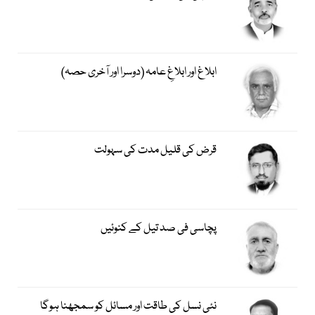
ابلاغ اور ابلاغِ عامہ (دوسرا اور آخری حصہ)
قرض کی قلیل مدت کی سہولت
پچاسی فی صد تیل کے کنوئیں
نئی نسل کی طاقت اور مسائل کو سمجھنا ہوگا