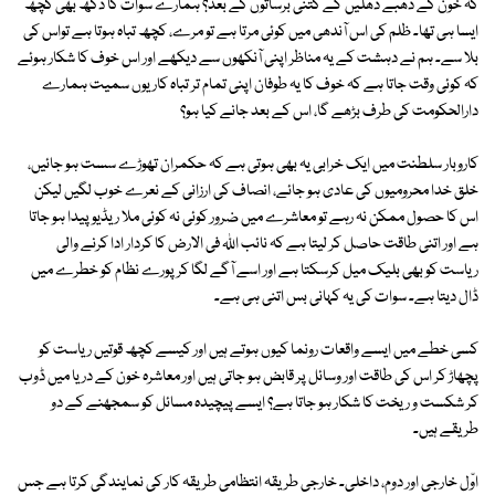
کہ خون کے دھبے دھلیں گے کتنی برساتوں کے بعد؟ ہمارے سوات کا دکھ بھی کچھ
ایسا ہی تھا۔ ظلم کی اس آندھی میں کوئی مرتا ہے تو مرے، کچھ تباہ ہوتا ہے تواس کی
بلا سے۔ ہم نے دہشت کے یہ مناظر اپنی آنکھوں سے دیکھے اور اس خوف کا شکار ہوئے
کہ کوئی وقت جاتا ہے کہ خوف کا یہ طوفان اپنی تمام تر تباہ کاریوں سمیت ہمارے
دارالحکومت کی طرف بڑھے گا، اس کے بعد جانے کیا ہو؟
کاروبار سلطنت میں ایک خرابی یہ بھی ہوتی ہے کہ حکمران تھوڑے سست ہو جائیں،
خلق خدا محرومیوں کی عادی ہو جائے، انصاف کی ارزانی کے نعرے خوب لگیں لیکن
اس کا حصول ممکن نہ رہے تو معاشرے میں ضرور کوئی نہ کوئی ملا ریڈیو پیدا ہو جاتا
ہے اور اتنی طاقت حاصل کر لیتا ہے کہ نائب اللہ فی الارض کا کردار ادا کرنے والی
ریاست کو بھی بلیک میل کرسکتا ہے اور اسے آگے لگا کر پورے نظام کو خطرے میں
ڈال دیتا ہے۔ سوات کی یہ کہانی بس اتنی ہی ہے۔
کسی خطے میں ایسے واقعات رونما کیوں ہوتے ہیں اور کیسے کچھ قوتیں ریاست کو
پچھاڑ کر اس کی طاقت اور وسائل پر قابض ہو جاتی ہیں اور معاشرہ خون کے دریا میں ڈوب
کر شکست و ریخت کا شکار ہو جاتا ہے؟ ایسے پیچیدہ مسائل کو سمجھنے کے دو
طریقے ہیں۔
اوّل خارجی اور دوم، داخلی۔ خارجی طریقہ انتظامی طریقہ کار کی نمایندگی کرتا ہے جس