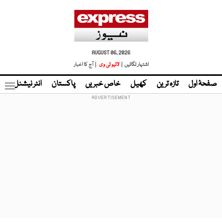
AUGUST 06, 2026
اشتہار لگائیں |
لائیو ٹی وی
| آج کا اخبار
صفحۂ اول
تازہ ترین
کھیل
خاص خبریں
پاکستان
انٹر نیشنل
ٹا