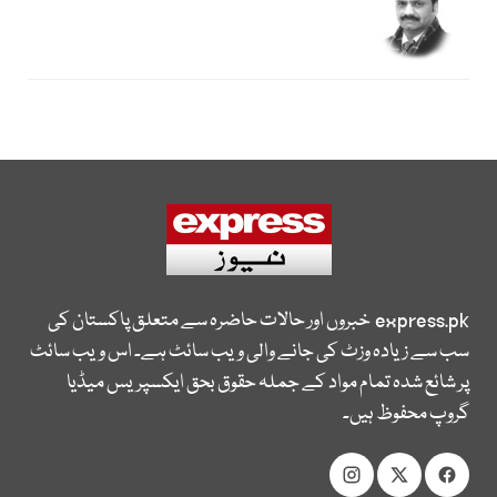
express.pk
خبروں اور حالات حاضرہ سے متعلق پاکستان کی
سب سے زیادہ وزٹ کی جانے والی ویب سائٹ ہے۔ اس ویب سائٹ
پر شائع شدہ تمام مواد کے جملہ حقوق بحق ایکسپریس میڈیا
گروپ محفوظ ہیں۔