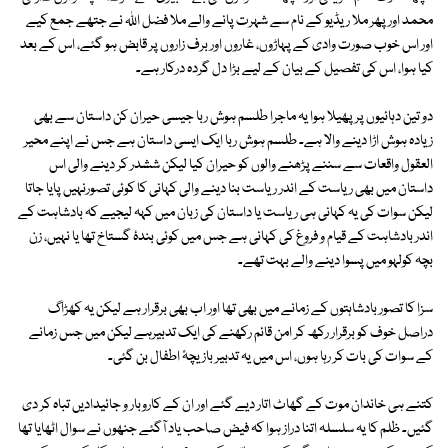
محمد اور پھر ملا ریڈیو کے نام سے شہرت پانے والے ملا فضل اللہ نے جتھے جمع کیے
اور اس خوب صورت وادی کے پہاڑوں، غاروں اور برف زاروں پر قابض ہو گئے، اس کے بعد
کیا ہوا، اس کی تفصیل کے بیان کے لیے بڑا دل گردہ درکار ہے۔
دو تین دہائیوں پر پھیلا ہوا یہ ماجرا طلسم ہوش ربا جیسی حیران کن داستان سے بھی
زیادہ ہوش اڑا دینے والا ہے۔ طلسم ہوش ربا ایک ایسی داستان ہے جس نے اپنے محیر
العقول واقعات سے سننے پڑھنے والوں کو حیران کیا لیکن ششدر کر دینے والی اس
داستان میں بھی ریاست کے اندر ریاست بنا دینے والی کہانی کا کوئی تصورنہیں پایا جاتا
لیکن سوات کی یہ کہانی ہی ریاست یا داستان کی زبان میں کہہ لیجیے کہ بادشاہت کے
اندر بادشاہت کے قیام و فروغ کی کہانی ہے جس میں کوئی بندۂ گستاخ تھا یا نہیں، زن
بچہ کولہو میں پسوا دینے والے بہت تھے۔
سزا کا تصور بادشاہتوں کے زمانے میں بھی تھا اور اب بھی برقرار ہے لیکن یہ کھڑاگ
دراصل خوف کو برقرار رکھ کر امن قائم رکھنے کی ایک تدبیرہے لیکن میں جس زمانے
کے سوات کی بات کر رہا ہوں، اس میں یہ تدبیر بازیچۂ اطفال بن گئی۔
کتنے ہی خاندان موت کے گھاٹ اتار دیے گئے اور ان کے کاروبار و جائیدادیں تباہ کر دی
گئیں۔ ظلم کا یہ سلسلہ اتنا دراز ہوا کہ فیض صاحب یاد آگئے جنھوں نے سوال اٹھایا تھا