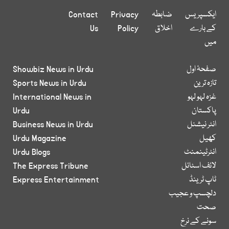
ایکسپریس
ضابطہ
Privacy
Contact
کے بارے
اخلاق
Policy
Us
میں
صفحۂ اول
Showbiz News in Urdu
تازہ ترین
Sports News in Urdu
غزہ لہو لہو
International News in
پاکستان
Urdu
انٹر نیشنل
Business News in Urdu
کھیل
Urdu Magazine
انٹرٹینمنٹ
Urdu Blogs
لائف اسٹائل
The Express Tribune
ٹاپ ٹرینڈ
Express Entertainment
دلچسپ و عجیب
صحت
سونے کے نرخ