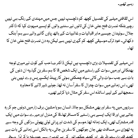
رہے تھے۔
اس ثقافتی میلے کی تفصیل کچھ کم دلچسپ نہیں جس میں مہندی کے رنگ ہی نہیں
رچے بلکہ نصرت فتح علی خان کی تانوں نے سننے والوں کو ایسے مبہوت کیا کہ ڈاکٹر
جلال سوئیدان جیسے ماہر اقبالیات و غالبیات کے ہاتھ پاؤں گانے والے سے ہم آہنگ
دکھائی۔ خود ترک موسیقی کچھ کم گہری نہیں ہے لیکن وہ دن نصرت فتح علی خان کا
تھا۔
اس میلے کی تفصیلات بڑی دلچسپ ہیں لیکن ڈاکٹر صاحب کے کوٹ نے میری توجہ
بھٹکائی اور میں سوات کے راستے میں ایک شخص قا کا ہم سفر بن گیا۔یہ ان دنوں کی
بات ہے جب سوات والی کالی سیاہ چمکتی ہوئی کارپیٹڈ ایکسپریس وے نہیں بنی
تھی۔ اس زمانے میں سوات چترال کا سفر آسان نہ تھا، جوئے شیر لانے کا محاورہ
سمجھانے کے لیے اساتذہ اس سفر کی مثال دیا کرتے تھے۔
سردیوں میں یہ سفر اور بھی مشکل ہو جاتا، انسان ہو یا مشین، برف زار میں دونوں جم کر رہ
جاتے ہیں اور قا ایک ایسے ہی راستے کا مسافر تھا۔قا کی منزل اور میرے سوات میں ایک
قدر مشترک تھی۔ ایک زمانہ تھا، موسم کی شدت اور پرانی ٹوٹی پھوٹی سڑکوں کی وجہ سے
یہ تھوڑی سی مسافت بھی جان جوکھوں کا سفر بن جاتی۔ یہ بالکل اسی زمانے کی بات ہے
کچھ قدرت ستم ظریفی اور کچھ حکمرانوں کی بے تدبیری سے حوصلہ پا کر اوّل صوفی