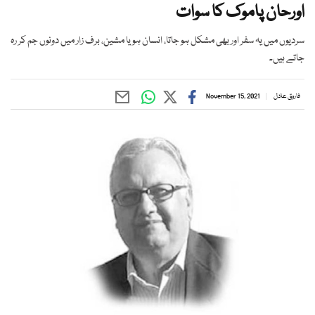
اورحان پاموک کا سوات
سردیوں میں یہ سفر اور بھی مشکل ہو جاتا، انسان ہو یا مشین، برف زار میں دونوں جم کر رہ
جاتے ہیں۔
فاروق عادل
November 15, 2021