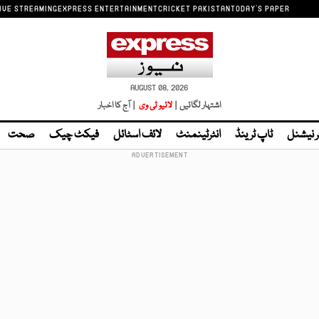
IVE STREAMING
EXPRESS ENTERTAINMENT
CRICKET PAKISTAN
TODAY'S PAPER
AUGUST 08, 2026
اشتہار لگائیں |
لائیو ٹی وی
| آج کا اخبار
ر نیشنل
ٹاپ ٹرینڈ
انٹرٹینمنٹ
لائف اسٹائل
فیکٹ چیک
صحت