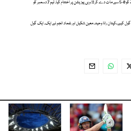
بھوبنیشور میں جاری جونیئر ہاکی ورلڈکپ میں پاکستان نے آخری میچ میں پولینڈ کو 0-5 سے مات دے کر 11 ویں پوزیشن پر اختتام کیا، ٹیم 7 دسمبر کو
ختتامی پوزیشنز کے میچ میں رضوان علی نے تیز رفتار ڈریگ فلک کے ذریعے 2 گول کیے۔کپتان رانا وحید، معین شکیل اور غماد انجم نے ایک، ایک گول