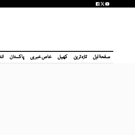
صفحۂ اول
تازہ ترین
کھیل
خاص خبریں
پاکستان
انٹ