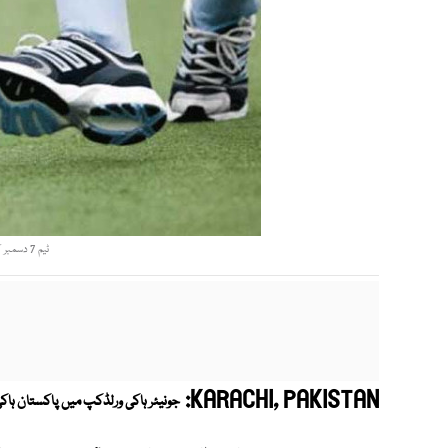
ٹیم 7 دسمبر کو وطن واپس پہنچے گی۔ فوٹو:فائل
KARACHI, PAKISTAN:
جونیئر ہاکی ورلڈکپ میں پاکستان ہاکی ٹیم کے سفر کا 11ویں 