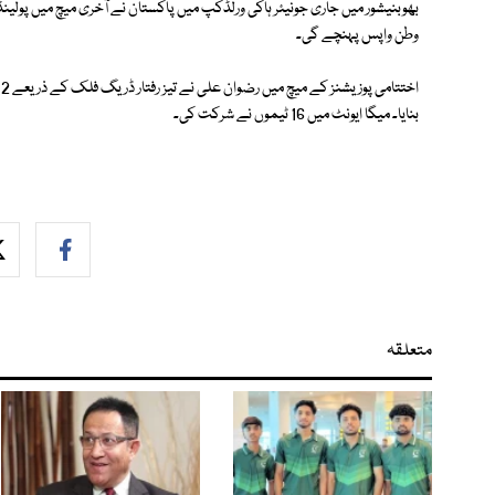
وطن واپس پہنچے گی۔
ا
بنایا۔ میگا ایونٹ میں 16 ٹیموں نے شرکت کی۔
متعلقہ