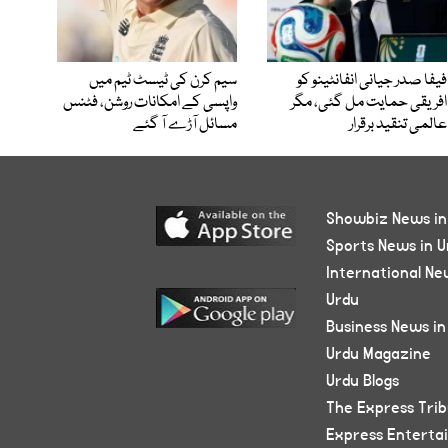
فیفا صدر جیانی انفانٹینو کو
سیم کرن کی ٹیسٹ ٹیم میں
افریقی حمایت مل گئی، مگر
واپسی کے امکانات روشن، فٹنس
عالمی تنقید برقرار
مسائل آڑے آ گئے
Showbiz News in
Sports News in U
International Ne
Urdu
Business News in
Urdu Magazine
Urdu Blogs
The Express Tri
Express Enterta