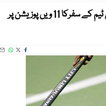
جونیئر ورلڈکپ پاکستان ہاکی ٹیم کے سفرکا 11 ویں پوزیشن پر