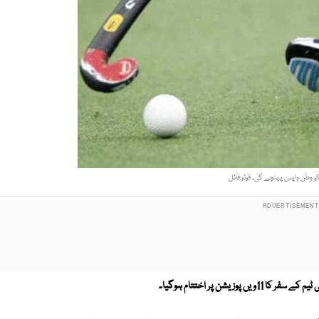
پوزیشن پر اختتام ہوگیا۔