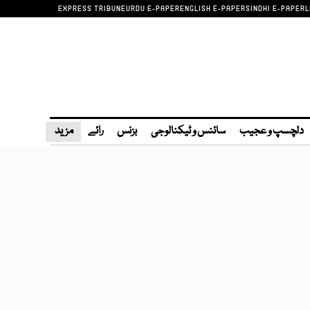
EXPRESS TRIBUNE
URDU E-PAPER
ENGLISH E-PAPER
SINDHI E-PAPER
L
دلچسپ و عجیب
سائنس و ٹیکنالوجی
بزنس
رائے
مزید