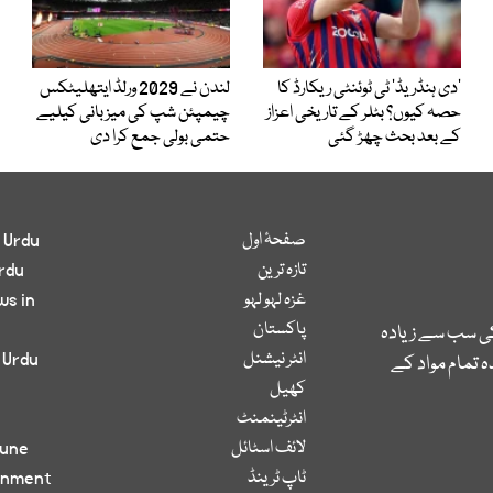
’دی ہنڈریڈ‘ ٹی ٹوئنٹی ریکارڈ کا
لندن نے 2029 ورلڈ ایتھلیٹکس
حصہ کیوں؟ بٹلر کے تاریخی اعزاز
چیمپئن شپ کی میزبانی کیلیے
کے بعد بحث چھڑ گئی
حتمی بولی جمع کرا دی
صفحۂ اول
 Urdu
تازہ ترین
rdu
غزہ لہو لہو
ws in
پاکستان
کی سب سے زیادہ
انٹر نیشنل
 Urdu
 تمام مواد کے
کھیل
انٹرٹینمنٹ
لائف اسٹائل
bune
ٹاپ ٹرینڈ
inment