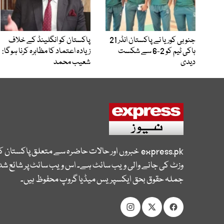
جنوبی کوریا نے پاکستان انڈر 21
پاکستان کو انگلینڈ کے خلاف
ہاکی ٹیم کو 2-6 سے شکست
زیادہ اعتماد کا مظاہرہ کرنا ہوگا:
دیدی
شعیب محمد
express.pk
خبروں اور حالات حاضرہ سے متعلق پاکستان 
وزٹ کی جانے والی ویب سائٹ ہے۔ اس ویب سائٹ پر شائع شدہ
جملہ حقوق بحق ایکسپریس میڈیا گروپ محفوظ ہیں۔