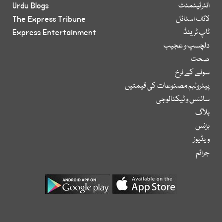
انٹرٹینمنٹ
Urdu Blogs
لائف اسٹائل
The Express Tribune
ٹاپ ٹرینڈ
Express Entertainment
دلچسپ و عجیب
صحت
سونے کے نرخ
پیٹرولیم مصنوعات کی قیمتیں
سائنس و ٹیکنالوجی
بلاگ
بزنس
ویڈیوز
جرائم