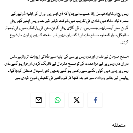
ایس ایچ او شاہراہ فیصل رانا حسیب نے بتایا کہ ڈی ایس پی اور ان کی اہلیہ ڈرائیور کے
ہمراہ نواب شاہ میں شادی کی تقریب میں شرکت کرنے کے بعد واپس اپنے گھر روفی
گرین سٹی آرہے تھے جسے ہی ان کی گاڑی روفی گرین سٹی کی پارکنگ میں رکی تو موٹر
سائیکل سوار نامعلوم مسلح ملزمان آ گئے اور انھوں نے اسلحہ کے زور پر لوٹ مار شروع
کردی ۔
مسلح ملزمان نے نقدی اور ڈی ایس پی سی کی اہلیہ سے طلائی زیورات اتر والیے ۔ اس
دوران ڈی ایس پی نے مزاحمت کی تو مسلح ملزمان نے فائرنگ کردی اور فرار ہو گئے ۔ڈی
ایس پی پاؤں میں گولی لگنے سے زخمی ہو گئے جنہیں نجی اسپتال منتقل کردیاگیا ۔
پولیس نے جائے واردات سے شواہد اکٹھا کر کےواقعے کی تفتیش شروع کردی ہے
متعلقہ