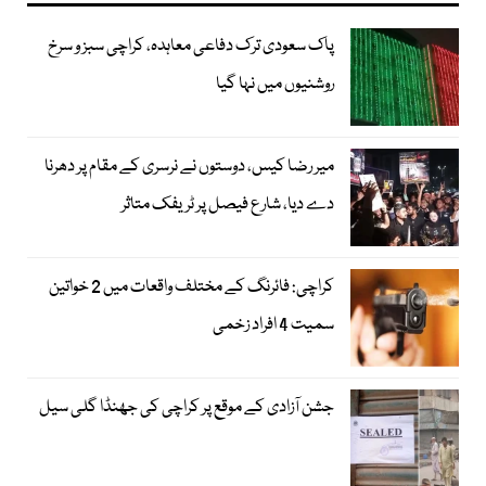
پاک سعودی ترک دفاعی معاہدہ، کراچی سبز و سرخ
روشنیوں میں نہا گیا
میر رضا کیس، دوستوں نے نرسری کے مقام پر دھرنا
دے دیا، شارع فیصل پر ٹریفک متاثر
کراچی: فائرنگ کے مختلف واقعات میں 2 خواتین
سمیت 4 افراد زخمی
جشن آزادی کے موقع پر کراچی کی جھنڈا گلی سیل