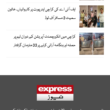
ایف آئی اے کی کراچی ایئرپورٹ پر کارروائیاں، خاتون
سمیت 3 مسافر آف لوڈ
کراچی میں انکروچمنٹ آپریشن کے دوران ٹیم پر
حملہ اور ہنگامہ آرائی کرنے پر 33 ملزمان گرفتار