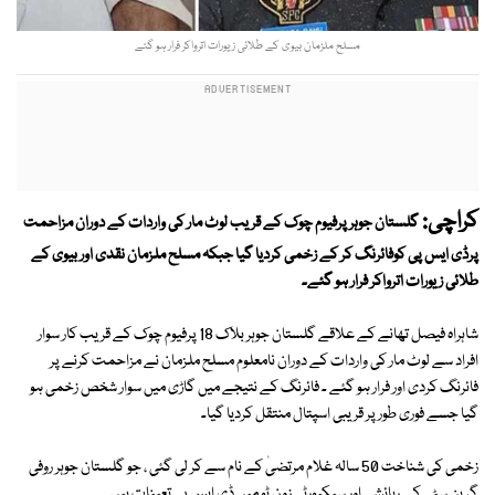
مسلح ملزمان بیوی کے طلائی زیورات اترواکر فرار ہو گئے
کراچی:
گلستان جوہر پرفیوم چوک کے قریب لوٹ مار کی واردات کے دوران مزاحمت
پرڈی ایس پی کوفائرنگ کر کے زخمی کردیا گیا جبکہ مسلح ملزمان نقدی اور بیوی کے
طلائی زیورات اترواکر فرار ہو گئے۔
شاہراہ فیصل تھانے کے علاقے گلستان جوہر بلاک 18 پرفیوم چوک کے قریب کار سوار
افراد سے لوٹ مار کی واردات کے دوران نامعلوم مسلح ملزمان نے مزاحمت کرنے پر
فائرنگ کردی اور فرار ہو گئے ۔ فائرنگ کے نتیجے میں گاڑی میں سوار شخص زخمی ہو
گیا جسے فوری طور پر قریبی اسپتال منتقل کردیا گیا۔
زخمی کی شناخت 50 سالہ غلام مرتضیٰ کے نام سے کر لی گئی ، جو گلستان جوہر روفی
گرین سٹی کے رہائشی اور سیکیورٹی زون ٹو میں ڈی ایس پی تعینات ہیں ۔