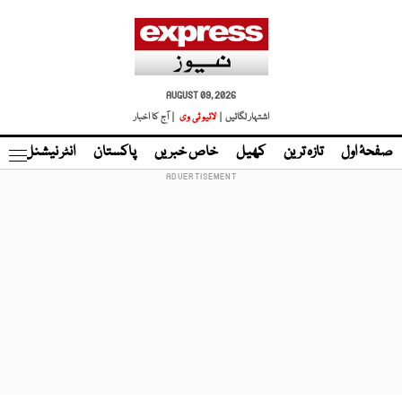
AUGUST 09, 2026
اشتہار لگائیں |
لائیو ٹی وی
| آج کا اخبار
صفحۂ اول
تازہ ترین
کھیل
خاص خبریں
پاکستان
انٹر نیشنل
ٹا