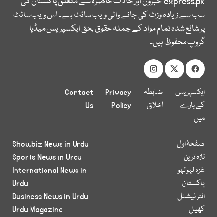
express.pk
خبروں اور حالات حاضرہ سے متعلق پاکستان کی
سب سے زیادہ وزٹ کی جانے والی ویب سائٹ ہے۔ اس ویب سائٹ
پر شائع شدہ تمام مواد کے جملہ حقوق بحق ایکسپریس میڈیا
گروپ محفوظ ہیں۔
ایکسپریس
ضابطہ
Privacy
Contact
کے بارے
اخلاق
Policy
Us
میں
صفحۂ اول
Showbiz News in Urdu
تازہ ترین
Sports News in Urdu
غزہ لہو لہو
International News in
پاکستان
Urdu
انٹر نیشنل
Business News in Urdu
کھیل
Urdu Magazine