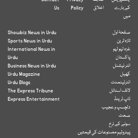
کے بارے
اخلاق
Policy
Us
میں
صفحۂ اول
Showbiz News in Urdu
تازہ ترین
Sports News in Urdu
غزہ لہو لہو
International News in
پاکستان
Urdu
انٹر نیشنل
Business News in Urdu
کھیل
Urdu Magazine
انٹرٹینمنٹ
Urdu Blogs
لائف اسٹائل
The Express Tribune
ٹاپ ٹرینڈ
Express Entertainment
دلچسپ و عجیب
صحت
سونے کے نرخ
پیٹرولیم مصنوعات کی قیمتیں