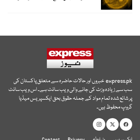
express.pk
خبروں اور حالات حاضرہ سے متعلق پاکستان کی
سب سے زیادہ وزٹ کی جانے والی ویب سائٹ ہے۔ اس ویب سائٹ
پر شائع شدہ تمام مواد کے جملہ حقوق بحق ایکسپریس میڈیا
گروپ محفوظ ہیں۔
ایکسپریس
ضابطہ
Privacy
Contact