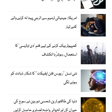
امریکا: جینیاتی ترمیم سے الرجی پیدا نہ کرنے والے
کتے تیار
کمپیوٹر ہیک کرنے کے لیے فلم ’دی اوڈیسی‘ کا
استعمال، ہوشرُبا انکشاف
نئی نسل ’’ریورس فلن ایفیکٹ‘‘ کا شکار، ذہانت کم
ہونے لگی
دنیا کی طاقتور ترین شمسی دوربین نے سورج کی
حیران کن اور انتہائی واضح تصاویر حاصل کرلیں