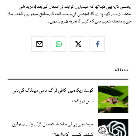
ایجنسی کا یہ بھی کہنا تھا کہ امیدواروں کو ابتدائی امتحان کے بعد 4 مزید طبی
امتحانات سے گزرنا پڑے گا۔ ایجنسی کی ویب سائٹ کے مطابق امیدواروں کیلئے خلا
میں یا متعلقہ شعبے میں کام کرنے کا تجربہ ضروری نہیں۔
متعلقہ
کوسٹا ریکا میں 'کافی فرآگ' نامی مینڈک کی نئی
نسل دریافت
چیٹ جی پی ٹی مفت استعمال کرنے والے صارفین
کیلئے کمپنی کا بڑا اعلان