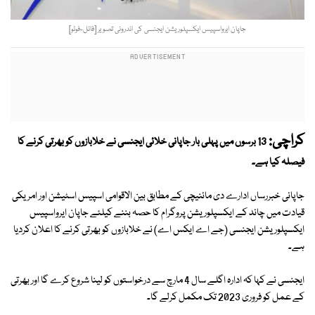
جاپان ایرواسپیس ایکسپلوریشن ایجنسی کی اندرونی تصویر [فائل-فوٹو]
کراچی:
13 برسوں میں پہلی بار جاپانی خلائی ایجنسی نے خلابازوں کو بھرتی کرنے کا
فیصلہ کیا ہے۔
جاپانی خبررساں ادارے دی مائنیچی کے مطابق بین الاقوامی اسپیس اسٹیشن اور امریکی
قیادت میں چاند کے ایکسپلوریشن پروگرام کا حصہ بننے کیلئے جاپان ایرواسپیس
ایکسپلوریشن ایجنسی (جے اے ایکس اے) نے خلابازوں کو بھرتی کرنے کا اعلان کردیا
ہے۔
ایجنسی نے کہا کہ ادارہ اگلے سال 4 مارچ سے درخواستوں کو لینا شروع کرے گا اور بھرتی
کے عمل کو فروری 2023 تک مکمل کرلے گا۔