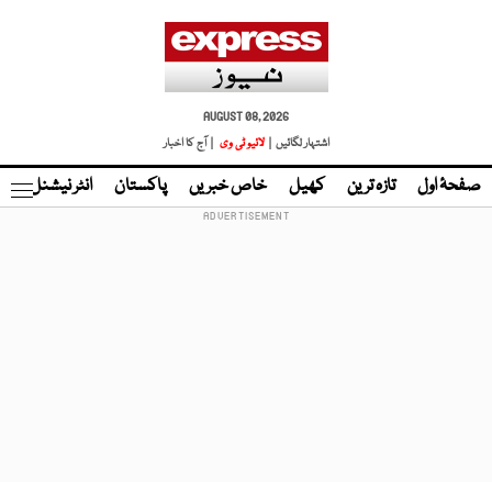
AUGUST 08, 2026
اشتہار لگائیں |
لائیو ٹی وی
| آج کا اخبار
صفحۂ اول
تازہ ترین
کھیل
خاص خبریں
پاکستان
انٹر نیشنل
ٹا