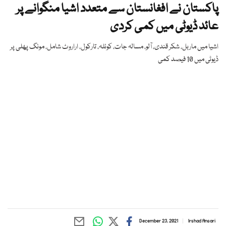
پاکستان نے افغانستان سے متعدد اشیا منگوانے پر
عائد ڈیوٹی میں کمی کردی
اشیا میں ماربل، شکر قندی، آلو، مسالہ جات، کوئلہ، تارکول، اراروٹ شامل، مونگ پھلی پر
ڈیوٹی میں 10 فیصد کمی
December 23, 2021
Irshad Ansari