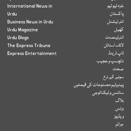
غزہ لہو لہو
International News in
پاکستان
Urdu
انٹر نیشنل
Business News in Urdu
کھیل
Urdu Magazine
انٹرٹینمنٹ
Urdu Blogs
لائف اسٹائل
The Express Tribune
ٹاپ ٹرینڈ
Express Entertainment
دلچسپ و عجیب
صحت
سونے کے نرخ
پیٹرولیم مصنوعات کی قیمتیں
سائنس و ٹیکنالوجی
بلاگ
بزنس
ویڈیوز
جرائم