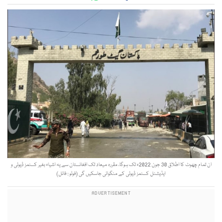
ان تمام چھوٹ کا اطلاق 30 جون 2022ء تک ہوگا، مقررہ میعاد تک افغانستان سے یہ اشیاء بغیر کسٹمز ڈیوٹی و
ایڈیشنل کسٹمز ڈیوٹی کے منگوائی جاسکیں گی (فوٹو : فائل)