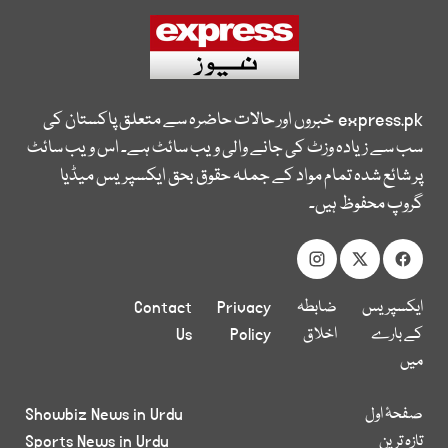
express.pk
خبروں اور حالات حاضرہ سے متعلق پاکستان کی
سب سے زیادہ وزٹ کی جانے والی ویب سائٹ ہے۔ اس ویب سائٹ
پر شائع شدہ تمام مواد کے جملہ حقوق بحق ایکسپریس میڈیا
گروپ محفوظ ہیں۔
ایکسپریس
ضابطہ
Privacy
Contact
کے بارے
اخلاق
Policy
Us
میں
صفحۂ اول
Showbiz News in Urdu
تازہ ترین
Sports News in Urdu