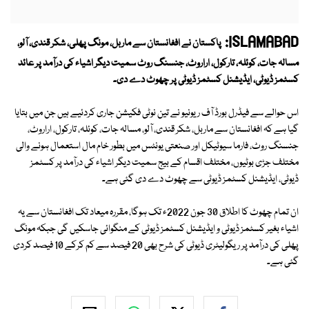
ISLAMABAD:
پاکستان نے افغانستان سے ماربل، مونگ پھلی، شکر قندی، آلو،
مسالہ جات، کوئلہ، تارکول، اراروٹ، جنسنگ روٹ سمیت دیگر اشیاء کی درآمد پر عائد
کسٹمز ڈیوٹی، ایڈیشنل کسٹمز ڈیوٹی پر چھوٹ دے دی۔
اس حوالے سے فیڈرل بورڈ آف ریونیو نے تین نوٹی فکیشن جاری کردئیے ہیں جن میں بتایا
گیا ہے کہ افغانستان سے ماربل، شکر قندی، آلو، مسالہ جات، کوئلہ، تارکول، اراروٹ،
جنسنگ روٹ، فارما سیوٹیکل اور صنعتی یونٹس میں بطور خام مال استعمال ہونے والی
مختلف جڑی بوٹیوں، مختلف اقسام کے بیج سمیت دیگر اشیاء کی درآمد پر کسٹمز
ڈیوٹی، ایڈیشنل کسٹمز ڈیوٹی سے چھوٹ دے دی گئی ہے۔
ان تمام چھوٹ کا اطلاق 30 جون 2022ء تک ہوگا، مقررہ میعاد تک افغانستان سے یہ
اشیاء بغیر کسٹمز ڈیوٹی و ایڈیشنل کسٹمز ڈیوٹی کے منگوائی جاسکیں گی جبکہ مونگ
پھلی کی درآمد پر ریگولیٹری ڈیوٹی کی شرح بھی 20 فیصد سے کم کرکے 10 فیصد کردی
گئی ہے۔