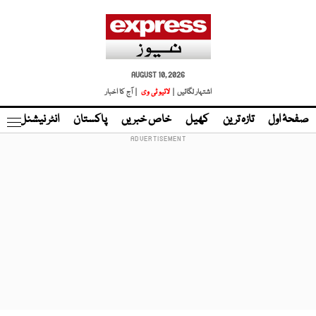
AUGUST 10, 2026
اشتہار لگائیں |
لائیو ٹی وی
| آج کا اخبار
صفحۂ اول
تازہ ترین
کھیل
خاص خبریں
پاکستان
انٹر نیشنل
ٹا