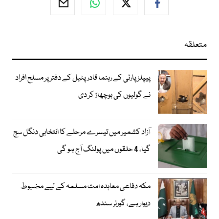
متعلقہ
پیپلز پارٹی کے رہنما قادر پٹیل کے دفتر پر مسلح افراد
نے گولیوں کی بوچھاڑ کر دی
آزاد کشمیر میں تیسرے مرحلے کا انتخابی دنگل سج
گیا، 4 حلقوں میں پولنگ آج ہو گی
مکہ دفاعی معاہدہ امت مسلمہ کے لیے مضبوط
دیوار ہے، گورنر سندھ