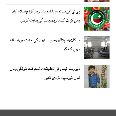
پی ٹی آئی نے تمام پارلیمینٹیرینز کو آج اسلام آباد
ہائی کورٹ کے باہر پہنچنے کی ہدایت کر دی
سرکاری اسپتالوں میں بستروں کی تعداد میں اضافہ
نہیں کیا گیا
میر رضا کیس کی تحقیقات ڈسٹرکٹ کورنگی زمان
ٹاؤن کے سپرد کر دی گئیں