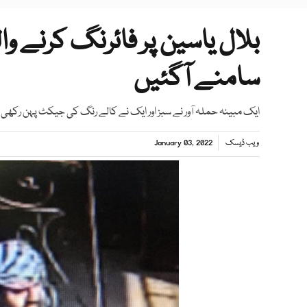
بلال یاسین پر فائرنگ کرنے و
سامنے آگئیں
ایک مبینہ حملہ آور نے سبز اور ایک نے کالے رنگ کی جیکٹ پہن رکھی ت
ویب ڈیسک
January 03, 2022