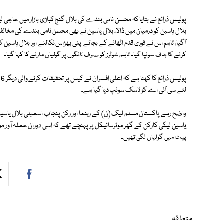
پولیس ذرائع نے بتایا کہ محسن نامی بندے کی بلال گنج کباڑی بازار میں حاجی ل
بلال یاسین کو درمیان میں ڈالا، بلال یاسین نے بھی محسن نامی بندے کی مخا
آگیا، تاہم اس نے فوری قدم اٹھانے کے بجائے اپنی بھڑاس نکالنے اور بلال یاسین ک
کرنے کا ہدف سونپا گیا۔ تاہم شوٹرز کو صرف ٹانگوں پر گولیاں مارنے کا کہا گیا۔
پ
لئے سی آئی اے کو ٹاسک سونپ دیا گیا ہے۔
یاسین لیگی کارکن کے گھر موٹرسائیکل پر پہنچے تھے کہ اسی دوران حملہ آور موٹ
پیٹ میں گولیاں لگی تھیں۔
متعلقہ