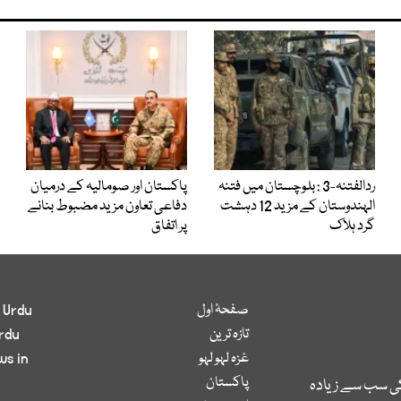
ردالفتنہ-3 : بلوچستان میں فتنہ
پاکستان اور صومالیہ کے درمیان
الہندوستان کے مزید 12 دہشت
دفاعی تعاون مزید مضبوط بنانے
گرد ہلاک
پر اتفاق
صفحۂ اول
 Urdu
تازہ ترین
rdu
غزہ لہو لہو
ws in
پاکستان
کی سب سے زیادہ