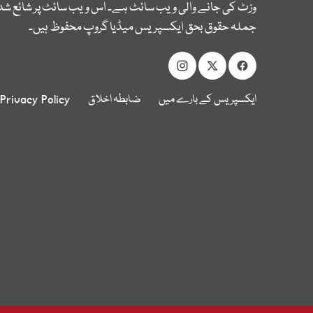
وزٹ کی جانے والی ویب سائٹ ہے۔ اس ویب سائٹ پر شائع شدہ
جملہ حقوق بحق ایکسپریس میڈیا گروپ محفوظ ہیں۔
ایکسپریس کے بارے میں
ضابطہ اخلاق
Privacy Policy