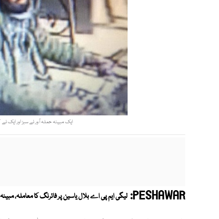
ایک مبینہ حملہ آور نے سبز اور ایک نے
PESHAWAR:
لیگی ایم پی اے بلال یاسین پر فائرنگ کا معاملہ، مبینہ 