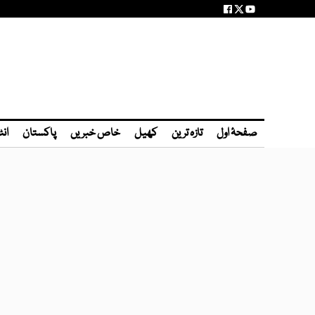
صفحۂ اول
تازہ ترین
کھیل
خاص خبریں
پاکستان
انٹ