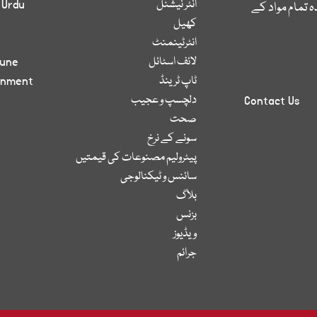
انٹر نیشنل
 Urdu
 تمام مواد کے
کھیل
انٹرٹینمنٹ
لائف اسٹائل
bune
ٹاپ ٹرینڈ
inment
دلچسپ و عجیب
Contact Us
صحت
سونے کے نرخ
پیٹرولیم مصنوعات کی قیمتیں
سائنس و ٹیکنالوجی
بلاگ
بزنس
ویڈیوز
جرائم