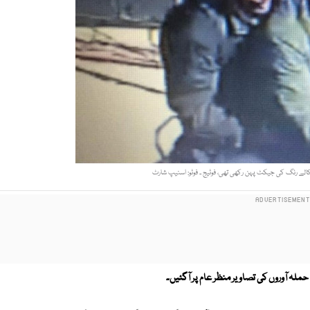
 کالے رنگ کی جیکٹ پہن رکھی تھی، فوٹیج ۔ فوٹو: اسنیپ شارٹ
حملہ آوروں کی تصاویر منظر عام پر آگئیں۔