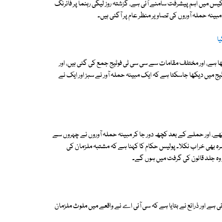
یس میں اہم پیشرفت سامنے آئی ہے، گزشتہ روز لیگی رہنما پر فائرنگ
بینہ حملہ آوروں کی تصاویر منظر عام پر آگئی ہیں۔
ا
ھا ہے، اور مختلف مقامات سے سی سی ٹی فوٹیج جمع کی گئی ہیں، اور
 میں دیکھا جاسکتا ہے کہ ایک مبینہ حملہ آور نے سبز اور ایک نے
 تھے، اور حملے کے بعد کچھ دور جا کر مبینہ حملہ آوروں نے چہروں سے
مرہ بھی خراب نکلا۔ پولیس حکام کا کہنا ہے کہ مشتبہ ملزمان کی
ر وہ جلد قانون کی گرفت میں ہوں گے۔
 ہے اور ذرائع نے بتایا ہے کہ سی آئی اے نے واقعے میں ملوث ملزمان