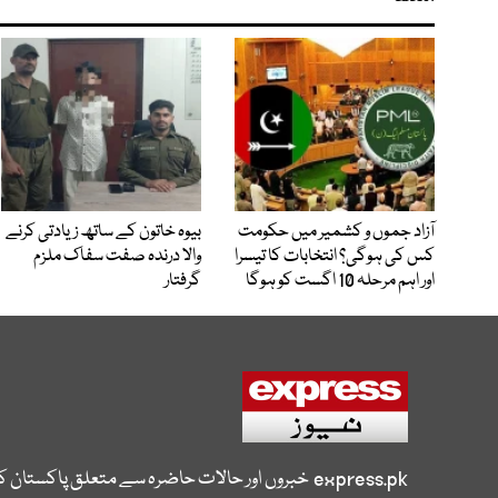
آزاد جموں و کشمیر میں حکومت
بیوہ خاتون کے ساتھ زیادتی کرنے
کس کی ہوگی؟ انتخابات کا تیسرا
والا درندہ صفت سفاک ملزم
اور اہم مرحلہ 10 اگست کو ہوگا
گرفتار
express.pk
خبروں اور حالات حاضرہ سے متعلق پاکستان 