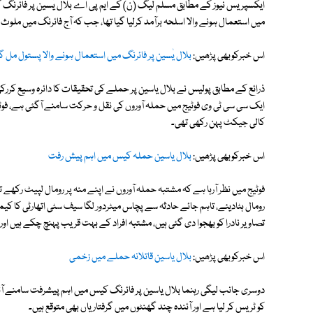
ایکسپریس نیوز کے مطابق مسلم لیگ (ن) کے ایم پی اے بلال یٰسین پر فائرنگ ک
میں استعمال ہونے والا اسلحہ برآمد کرلیا گیا تھا، جب کہ آج فائرنگ میں ملوث م
اس خبرکوبھی پڑھیں:
بلال یٰسین پر فائرنگ میں استعمال ہونے والا پستول مل گی
ذرائع کے مطابق پولیس نے بلال یاسین پر حملے کی تحقیقات کا دائرہ وسیع کررک
ایک سی سی ٹی وی فوٹیج میں حملہ آوروں کی نقل و حرکت سامنے آگئی ہے، فوٹیج
کالی جیکٹ پہن رکھی تھی۔
اس خبرکوبھی پڑھیں:
بلال یاسین حملہ کیس میں اہم پیش رفت
فوٹیج میں نظر آرہا ہے کہ مشتبہ حملہ آوروں نے اپنے منہ پر رومال لپیٹ رکھے
رومال ہٹادیئے، تاہم جائے حادثہ سے پچاس میٹردور لگا سیف سٹی اتھارٹی کا کی
تصاویر نادرا کو بھجوا دی گئی ہیں، مشتبہ افراد کے بہت قریب پہنچ چکے ہیں او
اس خبرکوبھی پڑھیں:
بلال یاسین قاتلانہ حملے میں زخمی
دوسری جانب لیگی رہنما بلال یاسین پر فائرنگ کیس میں اہم پیشرفت سامنے آئی
کو ٹریس کر لیا ہے اور آئندہ چند گھنٹوں میں گرفتاریاں بھی متوقع ہیں۔