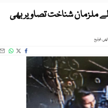
الے ملزمان شناخت تصاویر بھی
ھی، فوٹیج