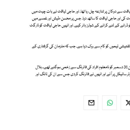
یاقت سے دوکان پر تنازعہ چل رہا تھا، اور حاجی لیاقت نے بات چیت میں
لفت کی اور حاجی لیاقت کا ساتھ دیا، جس پر محسن طیش اور غصے میں
و ڈرانے کے لئے کرائے کے شوٹرز ہائر کیے، اور انہیں حاجی لیاقت کو ٹارگٹ
ولیس ذرائع کا کہنا ہے کہ اعلی افسران نے کیس پر تحقیقات کرنے والی دیگر 6 تفتیشی ٹیموں کو کام سے روک دیا ہے، جب کہ ملزمان کی گرفتاری کے
واضح رہے پاکستان مسلم لیگ (ن) کے رہنما اور رکن پنجاب اسمبلی بلال یاسین 31 دسمبر کو نامعلوم افراد کی فائرنگ سے زخمی ہوگئے تھے۔ بلال
ر سائیکل پر آئے اور انہوں نے فائرنگ کردی جس سے ان کی ٹانگ اور