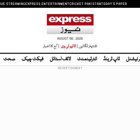
IVE STREAMING
EXPRESS ENTERTAINMENT
CRICKET PAKISTAN
TODAY'S PAPER
AUGUST 06, 2026
اشتہار لگائیں |
لائیو ٹی وی
| آج کا اخبار
ر نیشنل
ٹاپ ٹرینڈ
انٹرٹینمنٹ
لائف اسٹائل
فیکٹ چیک
صحت