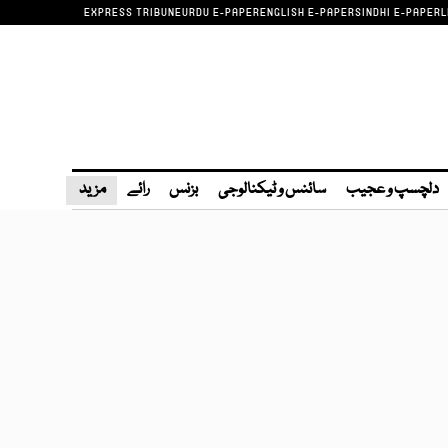
EXPRESS TRIBUNE
URDU E-PAPER
ENGLISH E-PAPER
SINDHI E-PAPER
L
دلچسپ و عجیب
سائنس و ٹیکنالوجی
بزنس
رائے
مزید