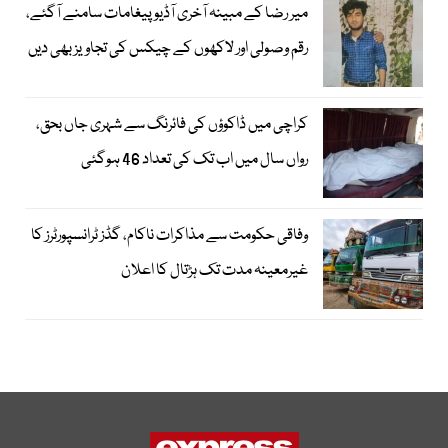
میر رضا کے مبینہ آخری آڈیو پیغامات سامنے آگئے،
رقم وصولی اور لاکھوں کے چیکس کی تجاویز بھی دیں
کراچی میں ڈاکوؤں کی فائرنگ سے شہری جاں بحق،
رواں سال میں اب تک کی تعداد 46 ہوگئی
وفاقی حکومت سے مذاکرات ناکام، گڈز ٹرانسپورٹرز کا
غیرمعینہ مدت تک ہڑتال کا اعلان