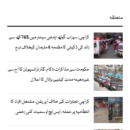
متعلقہ
کراچی: سہراب گوٹھ ایدھی سینٹر میں 65لاکھ سے
زائد کی ڈکیتی کا مقدمہ 4 ملزمان کیخلاف درج
حکومت سے مذاکرات ناکام،گڈز ٹرانسپورٹرز کا آج سے
غیرمعینہ مدت کیلیے ہڑتال کا اعلان
کراچی: تجاوزات کے خلاف آپریشن، مشتعل افراد کا
انتظامیہ پر حملہ، ایس ایچ او سمیت کئی زخمی