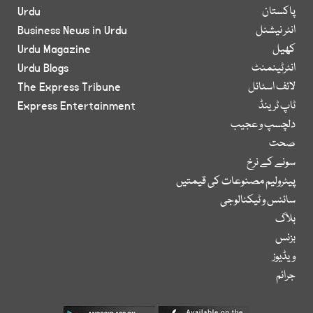
پاکستان
Urdu
انٹر نیشنل
Business News in Urdu
کھیل
Urdu Magazine
انٹرٹینمنٹ
Urdu Blogs
لائف اسٹائل
The Express Tribune
ٹاپ ٹرینڈ
Express Entertainment
دلچسپ و عجیب
صحت
سونے کے نرخ
پیٹرولیم مصنوعات کی قیمتیں
سائنس و ٹیکنالوجی
بلاگ
بزنس
ویڈیوز
جرائم