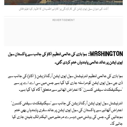
آڈٹ کے دوران سول ایوی ایشن کی کارکردگی پر اکاؤ نے اطمینان کا اظہار کیا، فوٹو: فائل
WASHINGTON:
ہوا بازی کی عالمی تنظیم اکاؤ کی جانب سے پاکستان سول
ایوی ایشن پر عائد عالمی پابندیاں ختم کردی گئی۔
ہوا بازی کی عالمی تنظیم انٹرنیشنل سول ایوی ایشن آرگنائزیشن ( اکاؤ) کی جانب سے
ڈی جی سول ایوی ایشن کو مراسلہ جاری کیا گیا ہے جس میں سی اے اے پر سے
'سیگنیفکنٹ سیفٹی کنسرن' کا اعتراض اٹھانے سے متعلق آگاہ کیا گیا ہے۔
انٹرنیشنل سول ایوی ایشن آرگنائزیشن کی جانب سے 'سیگنیفکنٹ سیفٹی کنسرن'
اعتراض اُٹھانے سے پاکستان کی سول ایوی ایشن پر عائد سفری پابندیاں بھی ختم
ہوجائیں گی۔ جس کی روشنی میں دوسرے مرحلے میں الیکٹرانک بلیٹن جاری کیا
جائے گا۔