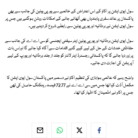
سول ایوی ایشن پر اکاؤ کے اس اعتراض کے خاتمے سے یورپی یونین کی جانب سے بھی
پاکستان پر عائد سفری پابندیاں بھی اُٹھائے جانے کے امکانات روشن ہوگئے ہیں جس پر
سول ایوی ایشن نے برطانیہ اور یورپی یونین سے رابطے شروع کر دیئے ہیں۔
سول ایوی ایشن برطانیہ اور یورپی یونین ایئر سیفٹی ایجنسی کو سی اے اے کی جانب سے
حفاظتی خدشات کے حل کے لیے کیے گئے اقدامات سے آگاہ کیا جائے گا اوراس بات
پر زور دیا جائے گا کہ پاکستانی رجسٹرڈ ایئر لائنز کو جلد از جلد برطانیہ اور یورپ کے لیے
آپریشن کی اجازت دی جائے۔
واضح رہے کہ عالمی ہوابازی کی تنظیم اکاؤ نے دسمبر میں پاکستان سول ایوی ایشن کا
مکمل آڈٹ کیا تھا جس میں سی اے اے نے 72.77 فیصد رینکنگ حاصل کی تھی
جس پر اکاو نے اطمینان کا اظہار کیا تھا۔