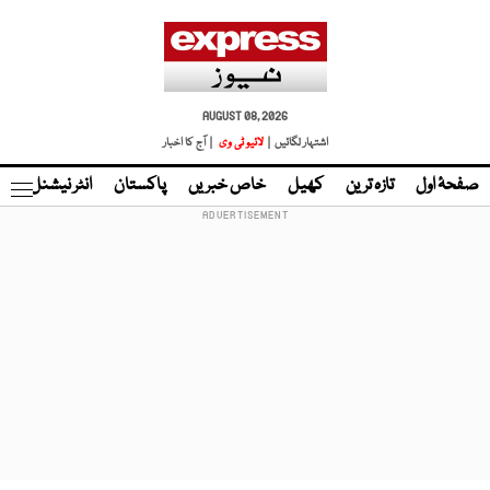
AUGUST 08, 2026
اشتہار لگائیں |
لائیو ٹی وی
| آج کا اخبار
صفحۂ اول
تازہ ترین
کھیل
خاص خبریں
پاکستان
انٹر نیشنل
ٹا