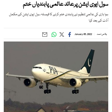
سول ایوی ایشن پرعائد عالمی پابندیاں ختم
ہوا بازی کی عالمی تنظیم نے پابندی ختم کرنے کا فیصلہ سول ایوی ایشن کے مکمل
آڈٹ کے بعد کیا
وقاص احمد
January 05, 2022