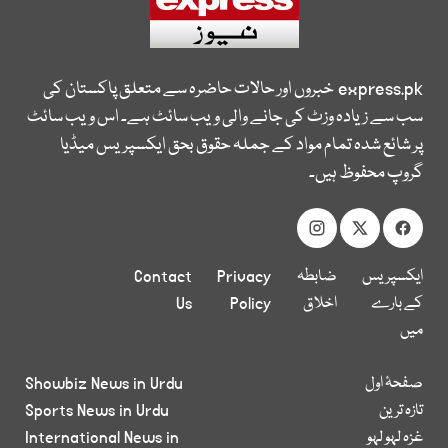
express.pk
خبروں اور حالات حاضرہ سے متعلق پاکستان کی
سب سے زیادہ وزٹ کی جانے والی ویب سائٹ ہے۔ اس ویب سائٹ
پر شائع شدہ تمام مواد کے جملہ حقوق بحق ایکسپریس میڈیا
گروپ محفوظ ہیں۔
ایکسپریس
ضابطہ
Privacy
Contact
کے بارے
اخلاق
Policy
Us
میں
صفحۂ اول
Showbiz News in Urdu
تازہ ترین
Sports News in Urdu
غزہ لہو لہو
International News in