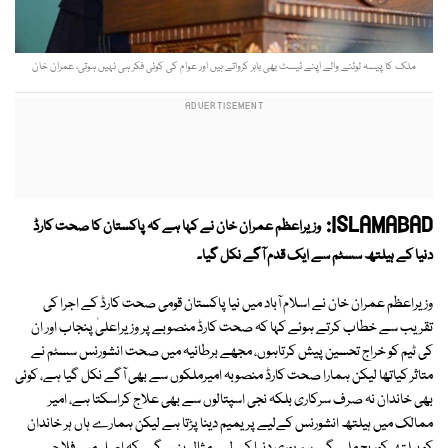
ملک کا پیسہ لوٹنے والے اپنے ٹیسٹ بھی باہر کرواتے ہیں اور عوام کی کوئی فکر ہی نہیں ہوتی، عمران خان
ISLAMABAD:
وزیراعظم عمران خان نے کہا ہے کہ پاکستان کا صحت کارڈ
دنیا کے ہیلتھ سسٹم سے ایک قدم آگے نکل گیا۔
وزیراعظم عمران خان نے اسلام آباد میں نیا پاکستان قومی صحت کارڈ کے اجرا کی
تقریب سے خطاب کرتے ہوئے کہا کہ صحت کارڈ منصوبے پر وزیراعلیٰ پنجاب اور ان
کی ٹیم کو خراج تحسین پیش کرتاہوں، مجھے برطانیہ میں صحت انشورنس سسٹم نے
متاثر کیاتھا لیکن ہمارا صحت کارڈ منصوبہ امیرملکوں سے بھی آگے نکل گیا ہے، کوئی
بھی خاندان نہ صرف سرکاری بلکہ نجی اسپتالوں سے بھی علاج کراسکتا ہے، امیر
ممالک میں ہیلتھ انشورنس کےلیے پریمیم دینا پڑتا ہے لیکن ہمارے ہاں ہر خاندان