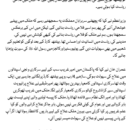
کو ہیلتھ کوریج ملے گی، ہم پوری دنیا کے لیے مثال بنیں گے، کہ اصل میں فلاحی
ریاست کیا ہوتی ہے۔
وزیراعظم نے کہا کہ پچھلے سربراہان مملکت یہ سمجھتے رہے کہ ملک میں پہلے
خوشحالی آئے گی پھر ہم اسے فلاحی ریاست بنائیں گے، لیکن میں اس کے برعکس
سمجھتا ہوں، ہم نے ملک کو فلاحی ریاست بنانے کی کبھی کوشش ہی نہیں کی،
مدینے کی ریاست میں انسانیت اوراحساس تھا، ہیلتھ کارڈ کے بعد لوگوں کو تعلیم کے
شعبے میں بھی سہولیات دیں گے، یونیورسٹیزاورکالجز میں رسول اللہ ﷺ کی سیرتِ پڑھایا
جائے گا۔
عمران خان نے کہا کہ پاکستان میں امیر غریب سب کے لیے سرکاری و نجی اسپتالو ں
میں علاج کی سہولت ہوگی، ساڑھے 4ارب روپے ہیلتھ کارڈ پرلگائے جارہے ہیں، ایک
وقت تھاسرکاری اسپتالوں کامعیار بہترین ہوتاتھا، پھر امیرطبقےنے علاج پرائیویٹ
اسپتالوں سے کراناشروع کیاتو سرکاری کامعیار گرنے لگا، ملک میں غریب ٹھوکریں
کھاتارہا اور امیر الگ نظام سے فائدہ اٹھاتارہا، ملک کا پیسہ لوٹنے والے اپنے ٹیسٹ بھی
باہر کرواتے ہیں اور عوام کی کوئی فکر ہی نہیں ہوتی، باہر جاکر علاج کرانے والوں کو کیا
علم غریبوں پر کیا گزرتی ہے، بیرون ملک علاج کے لیے باریوں کاانتظار ہوتا تھا، اگر آپ
کے پاس پیسے نہیں تو علاج کی سہولت میسر نہیں آتی۔