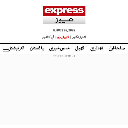
AUGUST 06, 2026
اشتہار لگائیں |
لائیو ٹی وی
| آج کا اخبار
صفحۂ اول
تازہ ترین
کھیل
خاص خبریں
پاکستان
انٹر نیشنل
ٹا