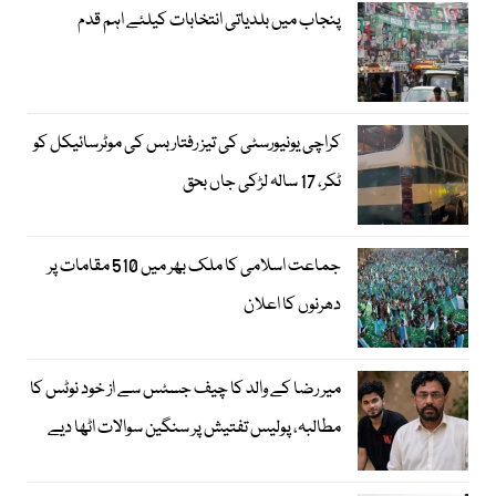
پنجاب میں بلدیاتی انتخابات کیلئے اہم قدم
کراچی یونیورسٹی کی تیز رفتار بس کی موٹرسائیکل کو
ٹکر، 17 سالہ لڑکی جاں بحق
جماعت اسلامی کا ملک بھر میں 510 مقامات پر
دھرنوں کا اعلان
میر رضا کے والد کا چیف جسٹس سے از خود نوٹس کا
مطالبہ، پولیس تفتیش پر سنگین سوالات اٹھا دیے