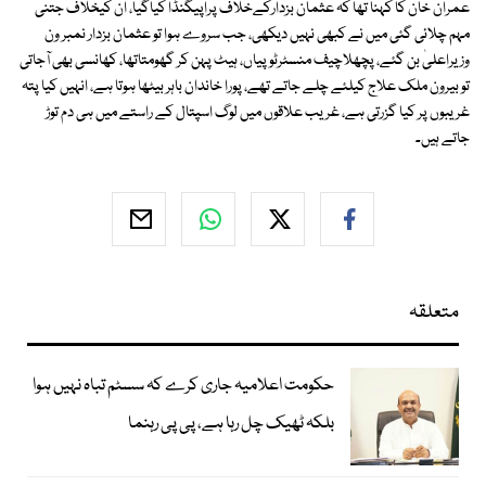
عمران خان کا کہنا تھا کہ عثمان بزدارکےخلاف پراپیگنڈا کیاگیا، ان کیخلاف جتنی
مہم چلائی گئی میں نے کبھی نہیں دیکھی، جب سروے ہوا تو عثمان بزدار نمبر ون
وزیراعلیٰ بن گئے، پچھلاچیف منسٹرٹوپیاں، ہیٹ پہن کر گھومتاتھا، کھانسی بھی آجاتی
تو بیرون ملک علاج کیلئے چلے جاتے تھے، پورا خاندان باہر بیٹھا ہوتا ہے، انہیں کیا پتہ
غریبوں پر کیا گزرتی ہے، غریب علاقوں میں لوگ اسپتال کے راستے میں ہی دم توڑ
جاتے ہیں۔
متعلقہ
حکومت اعلامیہ جاری کرے کہ سسٹم تباہ نہیں ہوا
بلکہ ٹھیک چل رہا ہے، پی پی رہنما