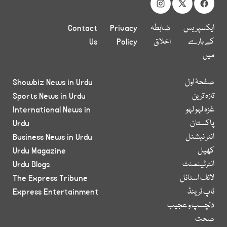
ایکسپریس
ضابطہ
Privacy
Contact
کے بارے
اخلاق
Policy
Us
میں
صفحۂ اول
Showbiz News in Urdu
تازہ ترین
Sports News in Urdu
غزہ لہو لہو
International News in
پاکستان
Urdu
انٹر نیشنل
Business News in Urdu
کھیل
Urdu Magazine
انٹرٹینمنٹ
Urdu Blogs
لائف اسٹائل
The Express Tribune
ٹاپ ٹرینڈ
Express Entertainment
دلچسپ و عجیب
صحت