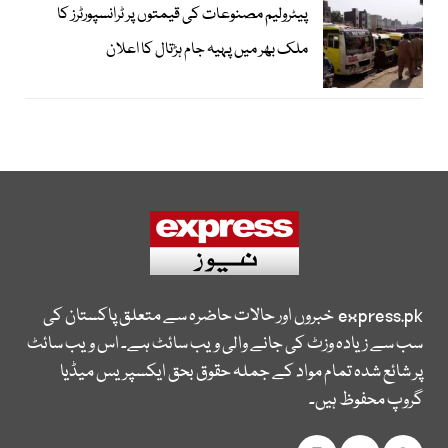
پیٹرولیم مصنوعات کی قیمتوں پر ٹرانسپورٹرز کا
ملک بھر میں پہیہ جام ہڑتال کا اعلان
express.pk
خبروں اور حالات حاضرہ سے متعلق پاکستان کی
سب سے زیادہ وزٹ کی جانے والی ویب سائٹ ہے۔ اس ویب سائٹ
پر شائع شدہ تمام مواد کے جملہ حقوق بحق ایکسپریس میڈیا
گروپ محفوظ ہیں۔