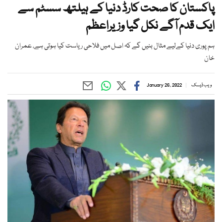
پاکستان کا صحت کارڈ دنیا کے ہیلتھ سسٹم سے
ایک قدم آگے نکل گیا وزیراعظم
ہم پوری دنیا کےلیے مثال بنیں گے کہ اصل میں فلاحی ریاست کیا ہوتی ہے، عمران
خان
ویب ڈیسک
January 26, 2022