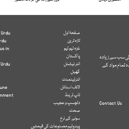
صفحۂ اول
 Urdu
تازہ ترین
rdu
غزہ لہو لہو
ws in
پاکستان
کی سب سے زیادہ
انٹر نیشنل
 Urdu
 تمام مواد کے
کھیل
انٹرٹینمنٹ
لائف اسٹائل
bune
ٹاپ ٹرینڈ
inment
دلچسپ و عجیب
Contact Us
صحت
سونے کے نرخ
پیٹرولیم مصنوعات کی قیمتیں