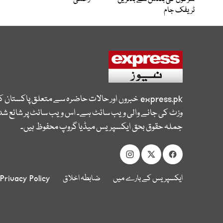
ٹریفک جام
express.pk
خبروں اور حالات حاضرہ سے متعلق پاکستان 
وزٹ کی جانے والی ویب سائٹ ہے۔ اس ویب سائٹ پر شائع شدہ
جملہ حقوق بحق ایکسپریس میڈیا گروپ محفوظ ہیں۔
ایکسپریس کے بارے میں
ضابطہ اخلاق
Privacy Policy