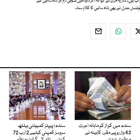
ں۔ شازیہ مری نے کہاکہ اگر دنیا میں صوفی ازم اور شاہ سائیں کے
ونصل جنرل نے بھی شاہ سائیں کا کلام سنا۔
سندھ میں کم از کم ماہانہ اجرت
سندھ؛ پیپلز کمیونٹی ہیلتھ
43 ہزار روپے مقرر، کابینہ نے
سروسز کمپنی کیلیے 2 ارب 72
منظوری دیدی
کروڑ سے زائد کی گرانٹ منظور