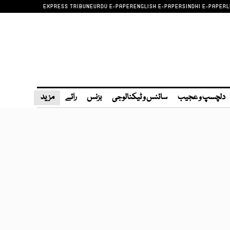
EXPRESS TRIBUNE
URDU E-PAPER
ENGLISH E-PAPER
SINDHI E-PAPER
L
دلچسپ و عجیب
سائنس و ٹیکنالوجی
بزنس
رائے
مزید