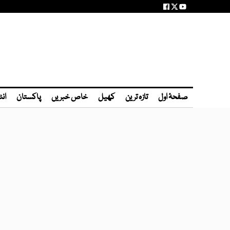
صفحۂ اول
تازہ ترین
کھیل
خاص خبریں
پاکستان
انٹ