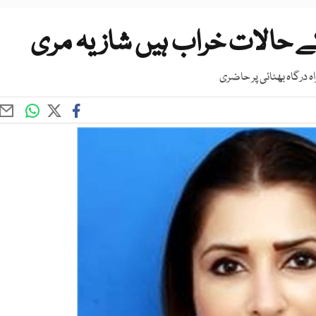
حالات خراب ہیں شازیہ مری
 درگاہ بھٹائی پر حاضری