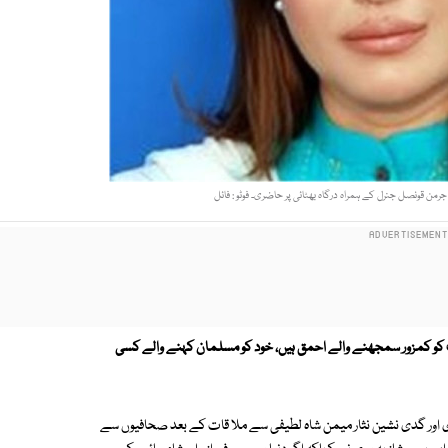
من قونصل جنرل کے ہمراہ درگاہ بھٹائی پر حاضری۔ فوٹو : فائل
ت کو کمزور سمجھنے والے احمق ہیں، خود کو مسلمان کہنے والے کسی
 اور گدی نشین نثار میمن شاہ لطیفی سے ملا قات کے بعد صحافیوں سے