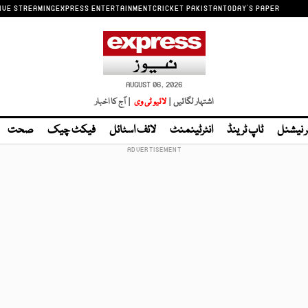
IVE STREAMING
EXPRESS ENTERTAINMENT
CRICKET PAKISTAN
TODAY'S PAPER
AUGUST 06, 2026
اشتہار لگائیں |
لائیو ٹی وی
| آج کا اخبار
ر نیشنل
ٹاپ ٹرینڈ
انٹرٹینمنٹ
لائف اسٹائل
فیکٹ چیک
صحت