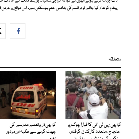
بات چیت کرتے ہوئے انھوں نے کہاکہ کراچی سمیت پورے ملک کے حالات خراب ہی
پیغام کو عام کیا جائے تو ہر قسم کی بدامنی ختم ہوسکتی ہے۔ اس موقع پر جرمن ق
متعلقہ
کراچی: پی ٹی آئی کا فوارا چوک پر
کراچی؛ زیرتعمیر مدرسے کی
احتجاج، متعدد کارکنان گرفتار،
چھت گرنے سے طلبہ اور مزدور
سڑکوں کی بندش سے بدترین
زخمی