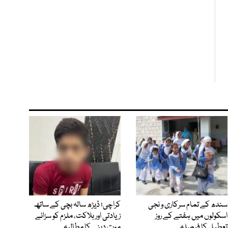
سندھ کے تمام سرکاری و نجی
کراچی؛ ڈیڑھ سالہ بچی کے ساتھ
اسکولوں میں ہفتے کے روز
زیادتی اور ہلاکت، ملزم کو سزائے
تعطیل کا فیصلہ
موت دینے کا مطالبہ