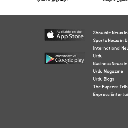
Showbiz News in
Sports News in U
International Ne
Urdu
Business News in
Urdu Magazine
Urdu Blogs
The Express Tri
Express Enterta