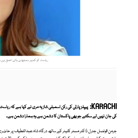
ریاست کو کمزور سمجھنے والے احمق ہیں، جر
KARACHI:
پیپلزپارٹی کی رکن اسمبلی شازیہ مری نے کہا ہے کہ ریاس
کی جان نہیں لے سکتے جو بھی پاکستان کا دشمن ہے وہ ہمارا دشمن ہے۔
جرمن قونصل جنرل ڈاکٹر مسٹر کلینر کے ساتھ درگاہ شاہ عبداللطیف پر حاضری