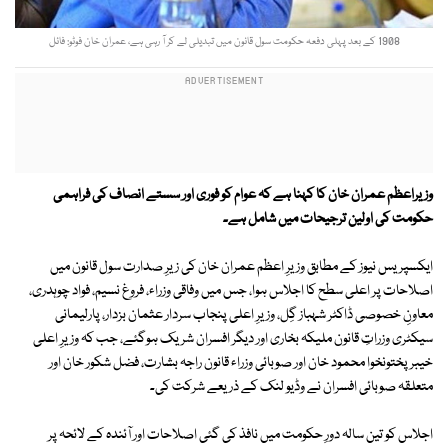
1908 کے بعد پہلی دفعہ حکومت سول قانون میں تبدیلی لے کر آ رہی ہے، عمران خان فوٹو: فائل
وزیراعظم عمران خان کا کہنا ہے کہ عوام کو فوری اور سستے انصاف کی فراہمی
حکومت کی اولین ترجیحات میں شامل ہے۔
ایکسپریس نیوز کے مطابق وزیرِ اعظم عمران خان کی زیرِ صدارت سول قانون میں
اصلاحات پر اعلی سطح کا اجلاس ہوا، جس میں وفاقی وزراء، فروغ نسیم، فواد چوہدری،
معاونِ خصوصی ڈاکٹر شہباز گِل، وزیرِ اعلی پنجاب سردار عثمان بزدار، پارلیمانی
سیکٹری وزراتِ قانون ملیکہ بخاری اور دیگر افسران شریک ہوگئے، جب کہ وزیرِ اعلی
خیبر پختونخوا محمود خان اور صوبائی وزراء قانون راجہ بشارت، فضل شکور خان اور
متعلقہ صوبائی افسران نے وڈیو لنک کے ذریعے شرکت کی۔
اجلاس کو تین سالہ دورِ حکومت میں نافذ کی گئی اصلاحات اور آئندہ کے لائحہ پر