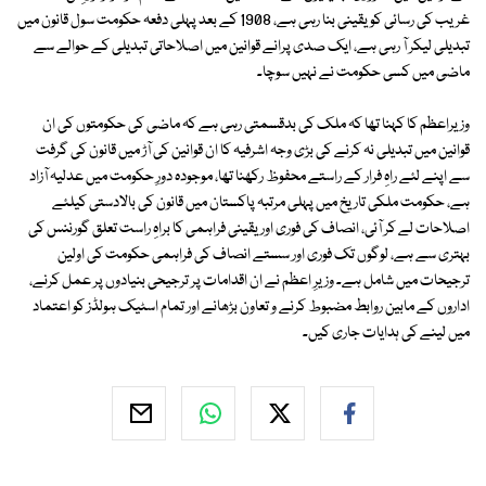
غریب کی رسائی کو یقینی بنا رہی ہے، 1908 کے بعد پہلی دفعہ حکومت سول قانون میں
تبدیلی لیکر آ رہی ہے، ایک صدی پرانے قوانین میں اصلاحاتی تبدیلی کے حوالے سے
ماضی میں کسی حکومت نے نہیں سوچا۔
وزیراعظم کا کہنا تھا کہ ملک کی بدقسمتی رہی ہے کہ ماضی کی حکومتوں کی ان
قوانین میں تبدیلی نہ کرنے کی بڑی وجہ اشرفیہ کا ان قوانین کی آڑ میں قانون کی گرفت
سے اپنے لئے راہِ فرار کے راستے محفوظ رکھنا تھا، موجودہ دورِ حکومت میں عدلیہ آزاد
ہے، حکومت ملکی تاریخ میں پہلی مرتبہ پاکستان میں قانون کی بالادستی کیلئے
اصلاحات لے کر آئی، انصاف کی فوری اور یقینی فراہمی کا براہِ راست تعلق گورننس کی
بہتری سے ہے، لوگوں تک فوری اور سستے انصاف کی فراہمی حکومت کی اولین
ترجیحات میں شامل ہے۔ وزیرِ اعظم نے ان اقدامات پر ترجیحی بنیادوں پر عمل کرنے،
اداروں کے مابین روابط مضبوط کرنے و تعاون بڑھانے اور تمام اسٹیک ہولڈز کو اعتماد
میں لینے کی ہدایات جاری کیں۔