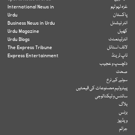
غزہ لہو لہو
International News in
پاکستان
Urdu
انٹر نیشنل
Business News in Urdu
کھیل
Urdu Magazine
انٹرٹینمنٹ
Urdu Blogs
لائف اسٹائل
The Express Tribune
ٹاپ ٹرینڈ
Express Entertainment
دلچسپ و عجیب
صحت
سونے کے نرخ
پیٹرولیم مصنوعات کی قیمتیں
سائنس و ٹیکنالوجی
بلاگ
بزنس
ویڈیوز
جرائم