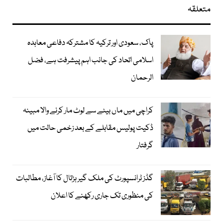
متعلقہ
پاک، سعودی اور ترکیہ کا مشترکہ دفاعی معاہدہ
اسلامی اتحاد کی جانب اہم پیشرفت ہے، فضل
الرحمان
کراچی میں ماں بیٹے سے لوٹ مار کرنے والا مبینہ
ڈکیت پولیس مقابلے کے بعد زخمی حالت میں
گرفتار
گڈز ٹرانسپورٹ کی ملک گیر ہڑتال کا آغاز، مطالبات
کی منظوری تک جاری رکھنے کا اعلان