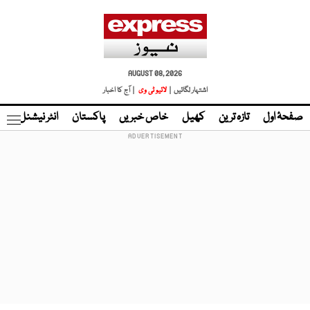
AUGUST 08, 2026
اشتہار لگائیں |
لائیو ٹی وی
| آج کا اخبار
صفحۂ اول
تازہ ترین
کھیل
خاص خبریں
پاکستان
انٹر نیشنل
ٹا