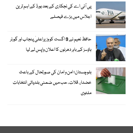
پی آئی اے کی نجکاری کے بعد بورڈ کے اہم ترین
اجلاس میں بڑے فیصلے
حافظ نعیم نے 9 اگست کو وزیراعلیٰ پنجاب اور گورنر
ہاؤسز کے باہر دھرنوں کا اعلان واپس لے لیا
بلوچستان؛ امن و امان کی صورتحال کے باعث
خضدار، قلات، حب میں ضمنی بلدیاتی انتخابات
ملتوی