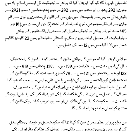
تفصیلی طور پر آگاہ کیا گیا، اور بتایا گیا کہ وراثتی سرٹیفیکیٹ کی فراہمی اسلام آباد میں
جنوری 2021، پنجاب اور سندھ میں جون 2021 اور خیبر پختونخوا میں دسمبر 2021 سے
یقینی بنائی جا رہی ہے، بلوچستان میں بھی اس کے قانون کی منظوری پر تیزی سے کام
جاری ہے. اب تک مجموعی طور پر نئے نظام کے تحت (15 دن کی مدت میں) 10 ہزار
485 خاندانوں نے وراثتی سرٹیفیک حاصل کیا، سمندر پار پاکستانیوں کے وراثتی
سرٹیفیکیٹ کے حصول کیلئے بیرونِ ملک پاکستانی سفارتخانوں میں 22 کاونٹرز کا قیام
عمل میں لایا گیا جس میں 12 ممالک شامل ہیں۔
اجلاس کو بتایا گیا کہ خواتین کے وراثتی حقوق کے تحفظ کیلئے قانون کے تحت ایک
سال کی قلیل مدت میں اسلام آباد میں 198 میں سے 136، پنجاب میں 810 میں سے
122 اور خیبر پختونخوا میں 421 میں سے 78 کیسز پر فیصلہ دیا گیا، مذکورہ قانون کے
تحت خواتین کو وراثت میں حصے کی فراہمی یقینی بنائی جارہی ہے۔ جب کہ بتایا گیا
کہ سول نظامِ انصاف اور فوجداری قوانین میں اصلاحاتی تبدیلیوں کے بعد نہ صرف
انصاف کے عمل میں تیزی آئے گی بلکہ الیکٹرانک شواہد، الیکٹرانک ایف آئی آر و دیگر
اقدامات سے حکومت کے قانون کی بالادستی اور امیر اور غریب کیلئے ایک قانون کے
منشور کو عملی جامہ پہنایا جا سکے گا۔
اس موقع پر وزیراعظم عمران خان کا کہنا تھا کہ حکومت سول اور فوجداری نظامِ عدل
کے قوانین میں ضروری تبدیلیوں سے ملک میں انصاف کے نظام کو مؤثر اور اِس تک