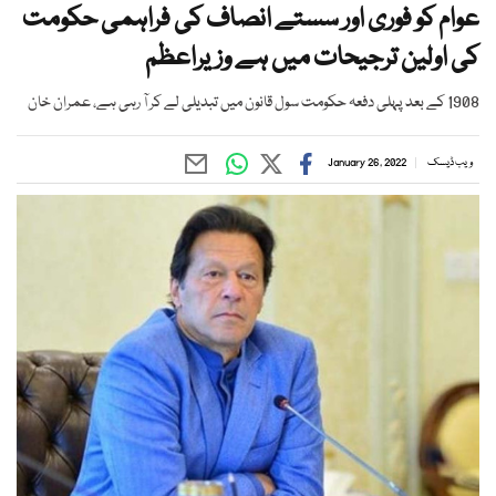
عوام کو فوری اور سستے انصاف کی فراہمی حکومت
کی اولین ترجیحات میں ہے وزیراعظم
1908 کے بعد پہلی دفعہ حکومت سول قانون میں تبدیلی لے کر آ رہی ہے، عمران خان
ویب ڈیسک
January 26, 2022