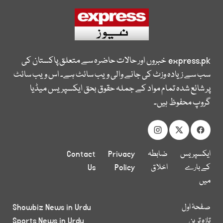
express.pk
خبروں اور حالات حاضرہ سے متعلق پاکستان کی
سب سے زیادہ وزٹ کی جانے والی ویب سائٹ ہے۔ اس ویب سائٹ
پر شائع شدہ تمام مواد کے جملہ حقوق بحق ایکسپریس میڈیا
گروپ محفوظ ہیں۔
ایکسپریس
ضابطہ
Privacy
Contact
کے بارے
اخلاق
Policy
Us
میں
صفحۂ اول
Showbiz News in Urdu
تازہ ترین
Sports News in Urdu