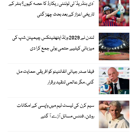
’دی ہنڈریڈ‘ ٹی ٹوئنٹی ریکارڈ کا حصہ کیوں؟ بٹلر کے
تاریخی اعزاز کے بعد بحث چھڑ گئی
لندن نے 2029 ورلڈ ایتھلیٹکس چیمپئن شپ کی
میزبانی کیلیے حتمی بولی جمع کرا دی
فیفا صدر جیانی انفانٹینو کو افریقی حمایت مل
گئی، مگر عالمی تنقید برقرار
سیم کرن کی ٹیسٹ ٹیم میں واپسی کے امکانات
روشن، فٹنس مسائل آڑے آ گئے