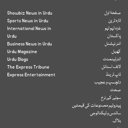
صفحۂ اول
Showbiz News in Urdu
تازہ ترین
Sports News in Urdu
غزہ لہو لہو
International News in
پاکستان
Urdu
انٹر نیشنل
Business News in Urdu
کھیل
Urdu Magazine
انٹرٹینمنٹ
Urdu Blogs
لائف اسٹائل
The Express Tribune
ٹاپ ٹرینڈ
Express Entertainment
دلچسپ و عجیب
صحت
سونے کے نرخ
پیٹرولیم مصنوعات کی قیمتیں
سائنس و ٹیکنالوجی
بلاگ