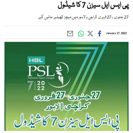
پی ایس ایل سیزن 7 کا شیڈول
27 جنوری ۔ 27 فروری کراچی و لاہور میں میچز کھیلے جائیں گے
January 27, 2022