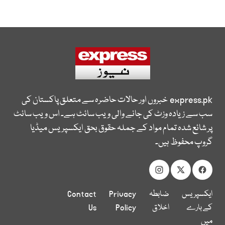
express.pk
خبروں اور حالات حاضرہ سے متعلق پاکستان کی
سب سے زیادہ وزٹ کی جانے والی ویب سائٹ ہے۔ اس ویب سائٹ
پر شائع شدہ تمام مواد کے جملہ حقوق بحق ایکسپریس میڈیا
گروپ محفوظ ہیں۔
ایکسپریس
ضابطہ
Privacy
Contact
کے بارے
اخلاق
Policy
Us
میں