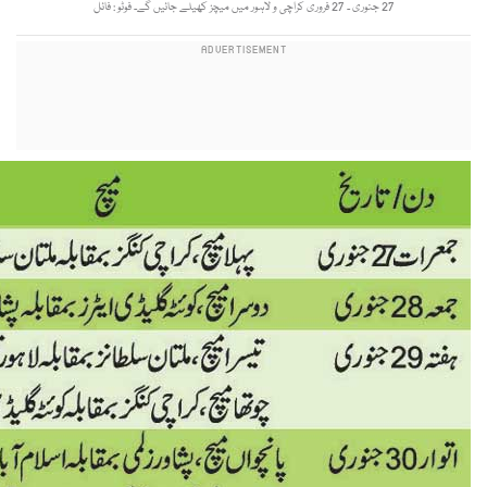
27 جنوری ۔ 27 فروری کراچی و لاہور میں میچز کھیلے جائیں گے۔ فوٹو : فائل