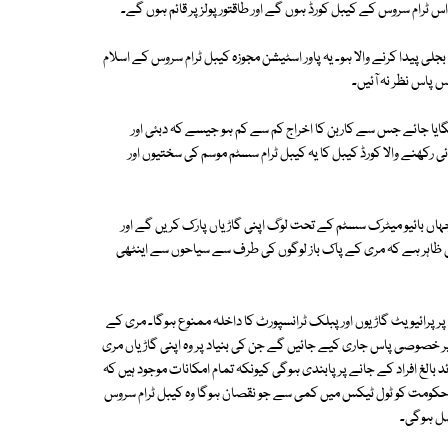
ٹرام سروس کے کیبل کورڈ ہوں گے اور طاقتور پولز پر قائم ہوں گے۔
ی پیدا کرنے والا ہو۔ یہ پاور اسٹیشن مجوزہ کیبل ٹرام سروس کے اسلام
 پاس نظر نہ آئیں۔
گایا جائے جس سے کاربن کا اخراج کم سے کم ہو جیسے کہ دبئی اور
 رکھنے والا کورڈ کیبل کا یہ کیبل ٹرام سسٹم موسم کی سختیوں اور
ا جہاں بائیو میٹرک سسٹم کے تحت لوگ اپنی گاڑیاں پارک کریں گے اور
س ظاہر ہے کہ مری کے پاک باز لوگوں کی طرف سے سیاحوں سے اینٹھی
ر پرائیویٹ گاڑیوں اور پبلک ٹرانسپورٹ کا داخلہ ممنوع ہوگا۔ مری کے
اد پر خصوصی پاس جاری کیے جائیں گے جن کی بنیاد پر وہ اپنی گاڑیاں مری
بالغ افراد کے جانے پر پابندی ہوگی کیونکہ تمام امکانات موجود ہیں کہ
یں۔ حکومت کو ٹول ٹیکس میں کمی سے جو نقصان ہوگا وہ کیبل ٹرام سروس
صل ہوگی۔