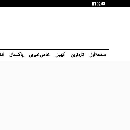
صفحۂ اول
تازہ ترین
کھیل
خاص خبریں
پاکستان
انٹ