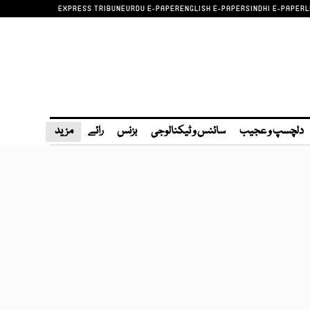
EXPRESS TRIBUNE
URDU E-PAPER
ENGLISH E-PAPER
SINDHI E-PAPER
L
دلچسپ و عجیب
سائنس و ٹیکنالوجی
بزنس
رائے
مزید