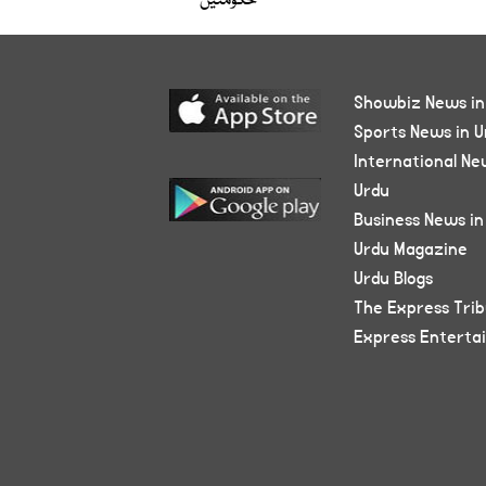
حکومتیں
Showbiz News in
Sports News in U
International Ne
Urdu
Business News in
Urdu Magazine
Urdu Blogs
The Express Tri
Express Enterta