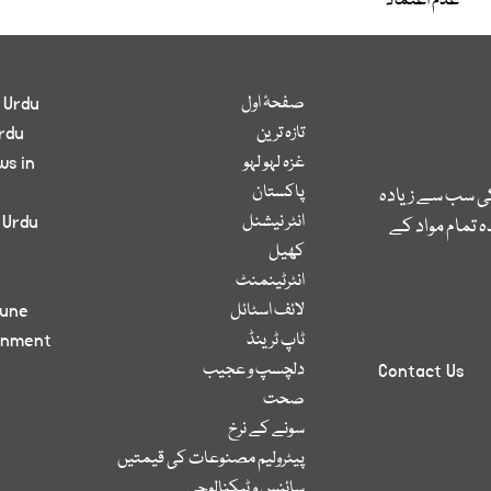
عدم اعتماد
صفحۂ اول
 Urdu
تازہ ترین
rdu
غزہ لہو لہو
ws in
پاکستان
کی سب سے زیادہ
انٹر نیشنل
 Urdu
 تمام مواد کے
کھیل
انٹرٹینمنٹ
لائف اسٹائل
bune
ٹاپ ٹرینڈ
inment
دلچسپ و عجیب
Contact Us
صحت
سونے کے نرخ
پیٹرولیم مصنوعات کی قیمتیں
سائنس و ٹیکنالوجی