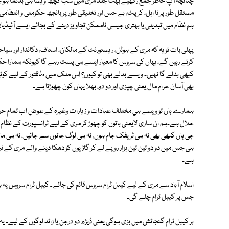
چنانچہ آپ خاطر جمع رکھیے بہت جلد مری میں سب کچھ ویسا ہی بدنما ہو چ
مستقل طور پر نا اہل، کرپٹ، بے حس اور تخلیقی طور پر بانجھ حکومتی و انتظامی
ہم نظام میں تبدیلی یا بہتری جیسی ناممکن تجاویز دینے کے بجائے ایسے آئیڈی
پہلی بات تو یہ کہ مری کے ہوٹل، ریسٹورنٹ کے مالکان، اسٹاف، دکاندار اور سیا
کرتے رہیں گے، یہاں کی سروس کا معیار ایسے ہی پست رہے گا کیونکہ ہمارا حکو
کبھی بدلے گا نہیں۔ ویسے بدلے بھی تو کیوں؟ اس ملک میں طاقتور کے لیے کوئی ق
بھی آسان حرام مال یعنی چپڑی اور دو دو، بھلا یہاں کون چھوڑتا ہے۔
ہمارے ہاں تو ویسے ہی مختلف عبادات و زیارات وغیرہ کے عوض اب تمام حرام
حلال ہے۔ہم ان ساری لایعنی باتوں کو چھوڑ کر مری کے لیے ٹرانسپورٹ کے نظام 
جی ہاں کبھی بھی نہ ہی ٹریفک جام ہوں، نہ ہی لوگ جانوں سے جائیں، نہ ہی ماحو
ہی جس میں دو دو تین تین ہزار روپے لے کر گاڑیوں کو دھکا دینے والے مری کے ن
ہے۔
اسلام آباد سے مری کے لیے کیبل ٹرام سروس قائم کی جائے۔ کیبل ٹرام سروس یہ ہ
جس پر کیبل ٹرام چلے گی۔
ہر کیبل ٹرام گنجائش میں بڑی ہوگی یعنی ڈیڑھ دو درجن یا زائد لوگوں کے لیے