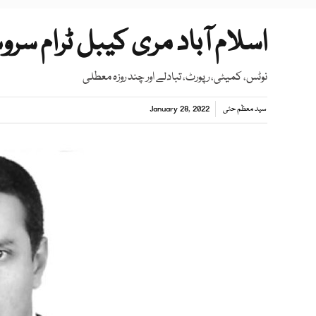
اسلام آباد مری کیبل ٹرام سر
نوٹس، کمیٹی، رپورٹ، تبادلے اور چند روزہ معطلی
سید معظم حئی
January 28, 2022