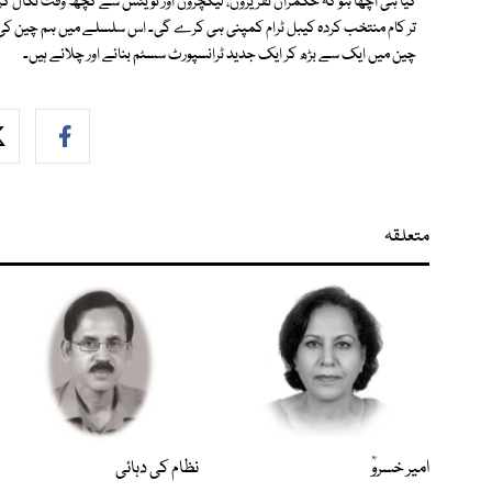
کیا ہی اچھا ہو کہ حکمران تقریروں، لیکچروں اور ٹویٹس سے کچھ وقت نکال کر اس آ
تر کام منتخب کردہ کیبل ٹرام کمپنی ہی کرے گی۔ اس سلسلے میں ہم چین کی م
چین میں ایک سے بڑھ کر ایک جدید ٹرانسپورٹ سسٹم بنائے اور چلائے ہیں۔
متعلقہ
امیر خسروؒ
نظام کی دہائی