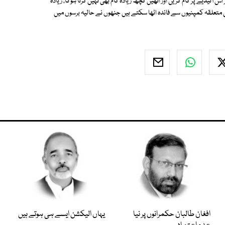
ئیڈیے پر کام کریں اور انھیں کچھ زیادہ کام بھی نہیں کرنا ہوگا، زیادہ
تعلقہ کمپنیوں سے فائدہ اٹھا سکتے ہیں جنھوں نے حالیہ برسوں میں
افغان طالبان حکمرانوں پر نیا
یہاں الیکشن ایسے ہی ہوتے ہیں