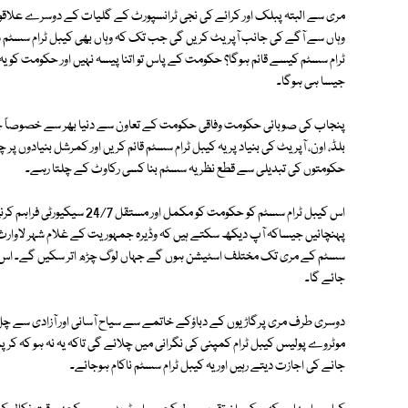
مری سے البتہ پبلک اور کرائے کی نجی ٹرانسپورٹ کے گلیات کے دوسرے علاقوں
وہاں سے آگے کی جانب آپریٹ کریں گی جب تک کہ وہاں بھی کیبل ٹرام سسٹم شروع
ٹرام سسٹم کیسے قائم ہوگا؟ حکومت کے پاس تو اتنا پیسہ نہیں اور حکومت کو یہ 
جیسا ہی ہوگا۔
پنجاب کی صوبائی حکومت وفاقی حکومت کے تعاون سے دنیا بھر سے خصوصاً چین
بلڈ، اون، آپریٹ کی بنیاد پر یہ کیبل ٹرام سسٹم قائم کریں اور کمرشل بنیادوں پ
حکومتوں کی تبدیلی سے قطع نظر یہ سسٹم بنا کسی رکاوٹ کے چلتا رہے۔
اس کیبل ٹرام سسٹم کو حکومت کو 
پہنچائیں جیساکہ آپ دیکھ سکتے ہیں کہ وڈیرہ جمہوریت کے غلام شہر لاوارث 
سسٹم کے مری تک مختلف اسٹیشن ہوں گے جہاں لوگ چڑھ اتر سکیں گے۔ اس س
جائے گا۔
دوسری طرف مری پرگاڑیوں کے دباؤکے خاتمے سے سیاح آسانی اور آزادی سے چل پھر
موٹروے پولیس کیبل ٹرام کمپنی کی نگرانی میں چلائے گی تاکہ یہ نہ ہو کہ کرپٹ
جانے کی اجازت دیتے رہیں اور یہ کیبل ٹرام سسٹم ناکام ہوجائے۔