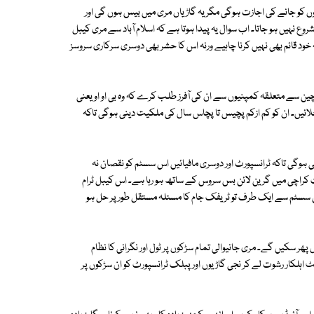
 کو جانے کی اجازت ہوگی مگر یہ گاڑیاں مری میں بیس ہوں گی اور
 نہیں ہو جاتا۔ اب سوال یہ پیدا ہوتا ہے کہ اسلام آباد سے مری کیبل
خود قائم بھی نہیں کرنا چاہیے ورنہ اس کا حشر بھی دوسری سرکاری سروسز
 سے متعلقہ کمپنیوں سے ان کی آفرز طلب کرے کہ وہ بی او او یعنی
ر چلائیں۔ ان کو کم ازکم پچیس تا پچاس سال کی ملکیت دینی ہوگی تاکہ
مکمل اور مستقل 24/7 سیکیورٹی فراہم کرنی ہوگی تاکہ ٹرانسپورٹ اور دوسری مافیائیں اس سسٹم کو نقصان نہ
کراچی میں گرین لائن بس سروس کے ساتھ ہو رہا ہے۔ اس کیبل ٹرام
سٹم سے ایک طرف تو ٹریفک جام کا مسئلہ مستقل طور پر حل ہو
 سکیں گے۔ مری جانیوالی تمام سڑکوں پر ٹول اور نگرانی کا نظام
 اہلکار رشوت لے کر نجی گاڑیوں اور پبلک ٹرانسپورٹ کو ان سڑکوں پر