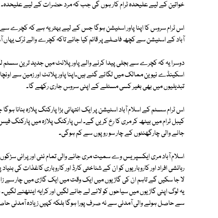
خواتین کے لیے علیحدہ ٹرام کار ہوں گی جب کہ مرد حضرات کے لیے علیحدہ۔ اس 
اس ٹرام سروس کا اپنا پاور اسٹیشن ہوگا جس کے لیے بہتر یہ ہے کہ کچرے سے بجل
آباد کے اسٹیشن سے کچھ فاصلے پر قائم کیا جائے تاکہ کچرے والے ٹرک یہاں آس
دوسرا یہ کہ کچرے سے بجلی پیدا کرنے والے پاور پلانٹ میں جدید ترین سسٹم ل
اسکینڈے نیوین ممالک میں لگائے گئے ہیں۔اپنا پاور پلانٹ اور زمین سے اونچائی
تبدیلیوں میں بھی بغیر کسی مسئلے کے اپنی سروس جاری رکھے گا۔
اس ٹرام سسٹم کے اسلام آباد اسٹیشن پر ایک انتہائی بڑا پارکنگ پلازہ بنانا ہوگ
کیبل ٹرام میں بیٹھ کر مری کا رخ کریں گے۔ اس پارکنگ پلازہ میں پارکنگ فی
جانے والی چارگھنٹوں کے چار سو روپوں سے کم ہوگی۔
اسلام آباد مری ایکسپریس وے سمیت مری جانے والی تمام نئی اور پرانی سڑکوں پ
رہائشی افراد اور کاروباریوں کو ان کے شناختی کارڈ اور کاروباری کاغذات کی بنی
لا جا سکیں گے تاہم ان کی گاڑیوں میں ایک وقت میں ایک گاڑی میں چار سے زائد 
یہ لوگ اپنی گاڑیوں میں سیاحوں کو لانے لے جانے لگیں اور کرایہ اینٹھنے لگ
سے حاصل ہونے والی آمدنی سے نہ صرف پورا ہوگا بلکہ کہیں زیادہ آمدنی حا