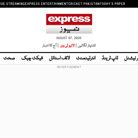
IVE STREAMING
EXPRESS ENTERTAINMENT
CRICKET PAKISTAN
TODAY'S PAPER
AUGUST 07, 2026
اشتہار لگائیں |
لائیو ٹی وی
| آج کا اخبار
ر نیشنل
ٹاپ ٹرینڈ
انٹرٹینمنٹ
لائف اسٹائل
فیکٹ چیک
صحت