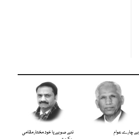
بے چارے عوام
نئے صوبے یا خود مختار مقامی