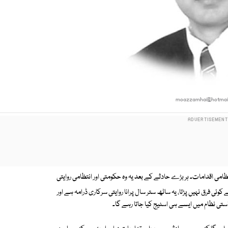
moazzamhai@hotmai
تظامی اقدامات۔ ہر بڑے حادثے کے بعد یہ وہ حکومتی اور انتظامی روایتی
رق نہیں پڑتا، یہ ساٹھ ستر سال پرانا روایتی سرکاری ڈرامہ ہے اور
ی نظام میں ایسے ہی اسٹیج کیا جاتا رہے گا۔