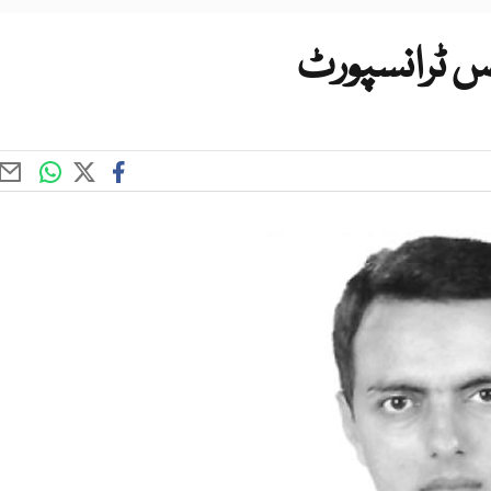
وس ٹرانسپورٹ