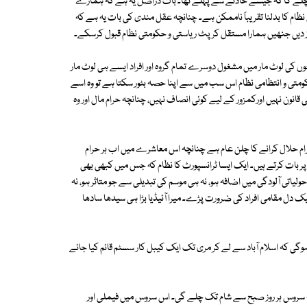
لے گا کہ جیسے حادثے سے پہلے تھا۔ بات دراصل یہ ہے کہ ہمارے
 نظام کا بدلنا تقریباً ناممکن ہے۔ چنانچہ عقل مندی کی بات یہ ہے کہ
از دیں جنھیں ہمارا مستقل کرپٹ ریاستی و حکومتی نظام قبول کرسکے۔
حوں کی لوٹ مار میں مشغول دوسرے تمام گروہ اور افراد ایسے ہی لوٹ مار
متی و انتظامی نظام اس سب میں سے اپنا حصہ بٹور سکتا ہے تو وہ اسے
انون نہیں اورکمزور کے لیے کوئی انصاف نہیں، چنانچہ حرام مال اور وہ
 حلال کرانے کا چلن عام ہے چنانچہ اس معاشرے میں اب ہر حرام
پر بات کرتے ہیں۔ ایک ایسا ٹرانسپورٹ کا نظام کہ جس میں کبھی بھی
لیاتی آلودگی میں اضافہ ہو، نہ ہی موسم کی تبدیلی سے جو متاثر ہو، نہ
یک دل مقامی افراد کی ضرورت پڑے۔ میرا آئیڈیا بڑا ہی سیدھا سادھا
وگی کہ اسلام آباد سے لے کر مری تک ایک کیبل کار سسٹم قائم کیا جائے
۔ یہ سروس ہر روز صبح سے شام تک چلے گی۔ اس سروس میں فیملی اور