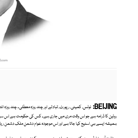
l.com
BEIJING:
نوٹس، کمیٹی، رپورٹ، تبادلے اور چند روزہ معطلی۔ چند روزہ ان
روٹین کا ڈرامہ ہے جو اس وقت مری میں جاری ہے۔ کس کی حکومت ہے اس سے کوئی ف
ہمیشہ ایسے ہی اسٹیج کیا جاتا ہے اور اس موجودہ عوام دشمن ملک دشمن ریاست