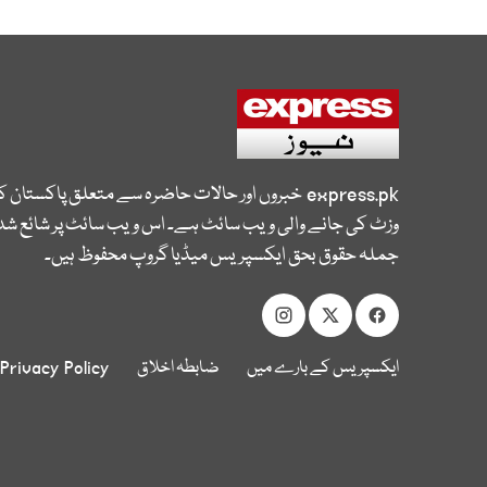
express.pk
خبروں اور حالات حاضرہ سے متعلق پاکستان 
وزٹ کی جانے والی ویب سائٹ ہے۔ اس ویب سائٹ پر شائع شدہ
جملہ حقوق بحق ایکسپریس میڈیا گروپ محفوظ ہیں۔
ایکسپریس کے بارے میں
ضابطہ اخلاق
Privacy Policy