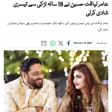
عامر لیاقت حسین نے 18 سالہ لڑکی سے تیسری
شادی کرلی
عامر لیاقت نے اپنی تیسری بیوی کے ساتھ ایک خوبصورت تصویر بھی سوشل میڈیا پر
شیئر کی۔
ویب ڈیسک
February 10, 2022