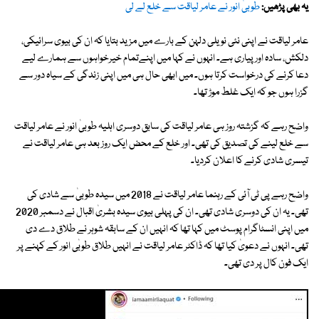
یہ بھی پڑھیں:
طوبیٰ انور نے عامر لیاقت سے خلع لے لی
عامر لیاقت نے اپنی نئی نویلی دلہن کے بارے میں مزید بتایا کہ ان کی بیوی سرائیکی،
دلکش، سادہ اور پیاری ہے۔ انہوں نے کہا میں اپنےتمام خیرخواہوں سے ہمارے لیے
دعا کرنے کی درخواست کرتا ہوں۔ میں ابھی حال ہی میں اپنی زندگی کے سیاہ دور سے
گزرا ہوں جو کہ ایک غلط موڑ تھا۔
واضح رہے کہ گزشتہ روز ہی عامر لیاقت کی سابق دوسری اہلیہ طوبیٰ انور نے عامر لیاقت
سے خلع لینے کی تصدیق کی تھی۔ اور خلع کے محض ایک روز بعد ہی عامر لیاقت نے
تیسری شادی کرنے کا اعلان کردیا۔
واضح رہے پی ٹی آئی کے رہنما عامر لیاقت نے 2018 میں سیدہ طوبیٰ سے شادی کی
تھی۔ یہ ان کی دوسری شادی تھی۔ ان کی پہلی بیوی سیدہ بشریٰ اقبال نے دسمبر 2020
میں اپنی انسٹاگرام پوسٹ میں کہا تھا کہ انہیں ان کے سابقہ شوہر نے طلاق دے دی
تھی۔ انہوں نے دعویٰ کیا تھا کہ ڈاکٹر عامر لیاقت نے انہیں طلاق طوبٰی انور کے کہنے پر
ایک فون کال پر دی تھی۔