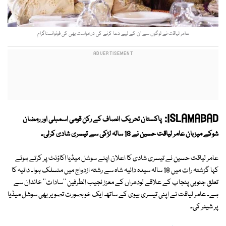
عامر لیاقت نے لوگوں سے ان کے لیے دعا کرنے کی درخواست بھی کی فوٹوانسٹاگرام
ISLAMABAD:
پاکستان تحریک انصاف کے رکن قومی اسمبلی اور رمضان
شوکے میزبان عامر لیاقت حسین نے 18 سالہ لڑکی سے تیسری شادی کرلی۔
عامر لیاقت حسین نے تیسری شادی کا اعلان اپنے سوشل میڈیا اکاؤنٹ پر کرتے ہوئے
کہا گزشتہ رات میں 18 سالہ سیدہ دانیہ شاہ سے رشتہ ازدواج میں منسلک ہوا۔ دانیہ کا
تعلق جنوبی پنجاب کے علاقے لودھراں کے معزز نجیب الطرفین ''سادات'' خاندان سے
ہے۔ عامر لیاقت نے اپنی تیسری بیوی کے ساتھ ایک خوبصورت تصویر بھی سوشل میڈیا
پر شیئر کی۔