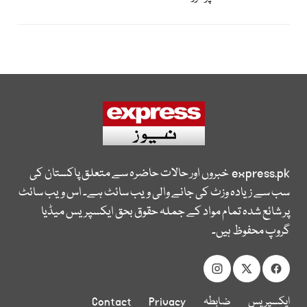
express.pk
خبروں اور حالات حاضرہ سے متعلق پاکستان کی
سب سے زیادہ وزٹ کی جانے والی ویب سائٹ ہے۔ اس ویب سائٹ
پر شائع شدہ تمام مواد کے جملہ حقوق بحق ایکسپریس میڈیا
گروپ محفوظ ہیں۔
ایکسپریس
ضابطہ
Privacy
Contact