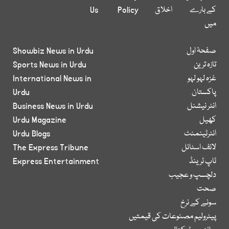
کے بارے
اخلاق
Policy
Us
میں
صفحۂ اول
Showbiz News in Urdu
تازہ ترین
Sports News in Urdu
غزہ لہو لہو
International News in
پاکستان
Urdu
انٹر نیشنل
Business News in Urdu
کھیل
Urdu Magazine
انٹرٹینمنٹ
Urdu Blogs
لائف اسٹائل
The Express Tribune
ٹاپ ٹرینڈ
Express Entertainment
دلچسپ و عجیب
صحت
سونے کے نرخ
پیٹرولیم مصنوعات کی قیمتیں