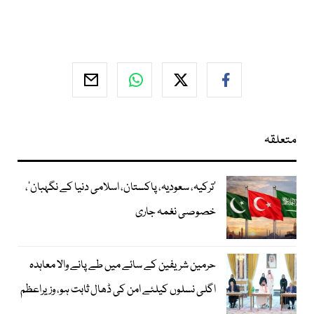
متعلقہ
‘ترکیہ، سعودیہ، پاکستان، اسلامی دنیا کے نگہبان’،
خصوصی نغمہ جاری
حرمین شریفین کے سائے میں طے پانے والا معاہدہ
اگلی نسلوں کیلئے امن کی ڈھال ثابت ہو، وزیراعظم