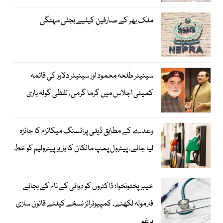
ملک بھر کے صارفین کیلیے بجلی مہنگی
سینیٹر طلحہ محمود اور سینیٹر دلاور کی قائمہ
کمیٹی اجلاس میں گرما گرمی، لفظی گولہ باری
وعدے کے مطابق ڈیلی پرائسنگ میکانزم کا جائزہ
لیا جائے، پیٹرول پمپ مالکان کا وزیرپیٹرولیم کو خط
خیبرپختونخوا؛ ڈاکٹروں کو دوائی کے نام کے بجائے
فارمولہ لکھنے، کمپیوٹرائز نسخے کیلئے قانون سازی
پرغور