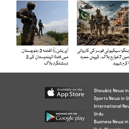
ہنگو؛ سیکیورٹی فورسز کی کارروائی
آپریشن رَدُّ الفتنہ 3: بلوچستان
میں 7خوارج ہلاک، کیپٹن حمزہ
میں فتنۃ الہندوستان کے 3
اکرم شہید
دہشتگرد ہلاک
Showbiz News in
Sports News in U
International Ne
Urdu
Business News in