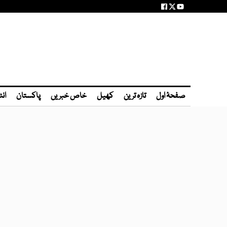
صفحۂ اول
تازہ ترین
کھیل
خاص خبریں
پاکستان
انٹ