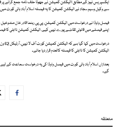
ایکسپریس نیوز کے مطابق االیکشن کمیشن نے جھوٹا حلف نامہ جمع کرانے پر فیصل و
سے وکیل وسیم سجاد نے الیکشن کمیشن کا یہ فیصلہ اسلام آباد ہائی کورٹ میں 
فیصل واوڈا نے درخواست میں الیکشن کمیشن، پی پی رہنما قادر خان مندوخیل او
اپنے فیصلے میں قانونی تقاضے پورے نہیں کیے، الیکشن کمیشن نااہلی کا فیصلہ دی
درخواس
الیکشن کمیشن کا نااہلی کا فیصلہ کالعدم قرار دیا جائے۔
بعدازاں اسلام آباد ہائی کورٹ میں فیصل واوڈا کی یہ درخواست سماعت کے ل
گے۔
متعلقہ