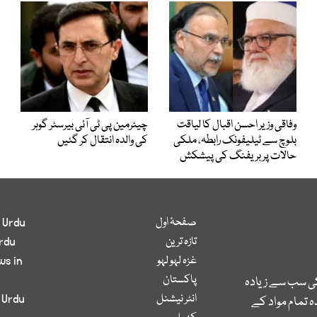
وفاقی وزیر احسن اقبال کا لیاقت
چیئرمین پی ٹی آئی بیرسٹر گوہر
بلوچ سے ٹیلیفونک رابطہ، ملکی
کی والدہ انتقال کر گئیں
حالات پر بریفنگ کی پیشکش
صفحۂ اول
 Urdu
تازہ ترین
rdu
غزہ لہو لہو
ws in
پاکستان
کی سب سے زیادہ
انٹر نیشنل
 Urdu
 تمام مواد کے