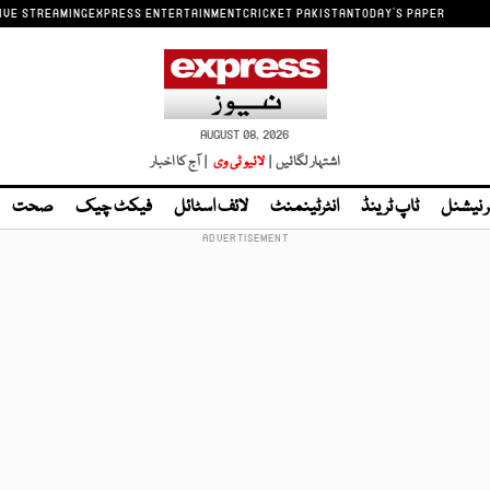
IVE STREAMING
EXPRESS ENTERTAINMENT
CRICKET PAKISTAN
TODAY'S PAPER
AUGUST 08, 2026
اشتہار لگائیں |
لائیو ٹی وی
| آج کا اخبار
ر نیشنل
ٹاپ ٹرینڈ
انٹرٹینمنٹ
لائف اسٹائل
فیکٹ چیک
صحت