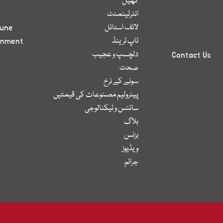
کھیل
انٹرٹینمنٹ
لائف اسٹائل
bune
ٹاپ ٹرینڈ
inment
دلچسپ و عجیب
Contact Us
صحت
سونے کے نرخ
پیٹرولیم مصنوعات کی قیمتیں
سائنس و ٹیکنالوجی
بلاگ
بزنس
ویڈیوز
جرائم