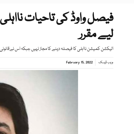
فیصل واوڈ کی تاحیات نااہ
لیے مقرر
الیکشن کمیشن نااہلی کا فیصلہ دینے کا مجاز نہیں جبکہ اس نےقانونی
ویب ڈیسک
February 15, 2022