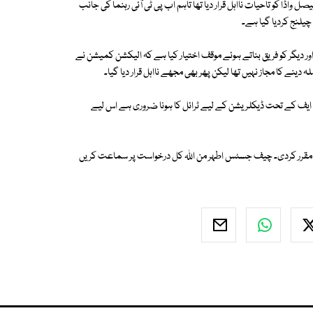
اڈا کو تاحیات نااہل قرار دیا تھا تاہم اب پی ٹی آئی رہنما کی جانب
چیلنج کردیا گیا ہے۔
ر دیگر کو فریق بناتے ہوئے موقف اختیار کیا ہے کہ الیکشن کمیشن نے
نے کا مجاز نہیں تھا لیکن پھر بھی مجھے نااہل قرار دیا گیا۔
ت میں کہا گیا ہے کہ الیکشن کمیشن کورٹ آف لا نہیں، آرٹیکل 62 ون ایف کے تحت ڈیکلریشن کے لیے ٹرائل کا ہونا ضروری ہے اس لیے
یے مقرر کردی۔ چیف جسٹس اطہر من اللہ کل درخواست پر سماعت کریں