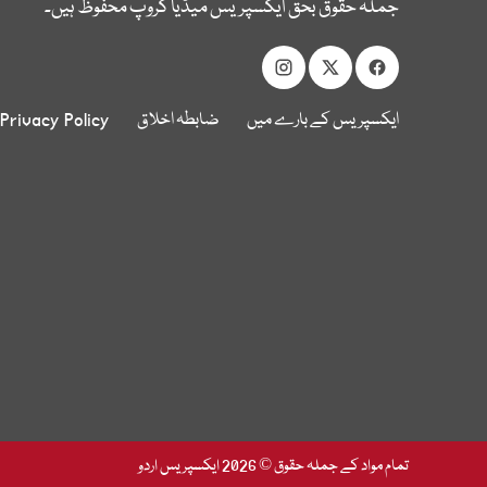
جملہ حقوق بحق ایکسپریس میڈیا گروپ محفوظ ہیں۔
ایکسپریس کے بارے میں
ضابطہ اخلاق
Privacy Policy
تمام مواد کے جملہ حقوق © 2026 ایکسپریس اردو