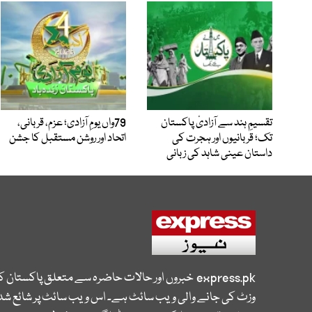
تقسیمِ ہند سے آزادیٔ پاکستان
79واں یومِ آزادی؛ عزم، قربانی،
تک؛ قربانیوں اور ہجرت کی
اتحاد اور روشن مستقبل کا جشن
داستان عینی شاہد کی زبانی
express.pk
خبروں اور حالات حاضرہ سے متعلق پاکستان 
وزٹ کی جانے والی ویب سائٹ ہے۔ اس ویب سائٹ پر شائع شدہ