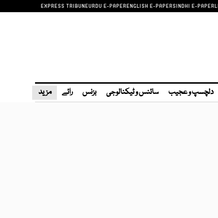
EXPRESS TRIBUNE
URDU E-PAPER
ENGLISH E-PAPER
SINDHI E-PAPER
L
دلچسپ و عجیب
سائنس و ٹیکنالوجی
بزنس
رائے
مزید