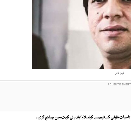
فوٹو: فائل
یات نااہلی کے فیصلے کو اسلام آباد ہائی کورٹ میں چیلنج کردیا۔