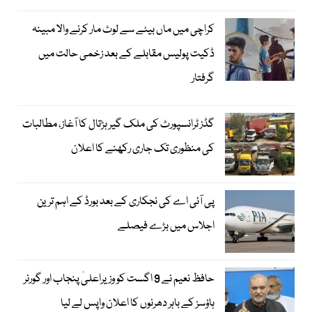
کراچی میں ماں بیٹے سے لوٹ مار کرنے والا مبینہ
ڈکیت پولیس مقابلے کے بعد زخمی حالت میں
گرفتار
گڈز ٹرانسپورٹ کی ملک گیر ہڑتال کا آغاز، مطالبات
کی منظوری تک جاری رکھنے کا اعلان
پی آئی اے کی نجکاری کے بعد بورڈ کے اہم ترین
اجلاس میں بڑے فیصلے
حافظ نعیم نے 9 اگست کو وزیراعلیٰ پنجاب اور گورنر
ہاؤسز کے باہر دھرنوں کا اعلان واپس لے لیا