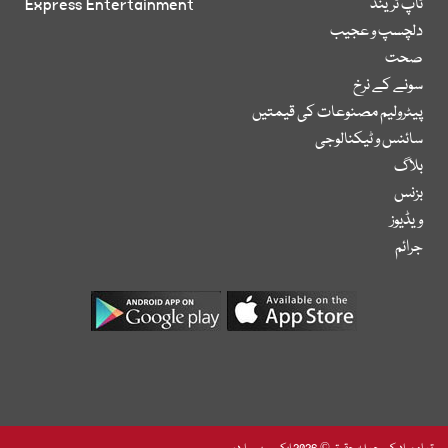
ٹاپ ٹرینڈ
Express Entertainment
دلچسپ و عجیب
صحت
سونے کے نرخ
پیٹرولیم مصنوعات کی قیمتیں
سائنس و ٹیکنالوجی
بلاگ
بزنس
ویڈیوز
جرائم