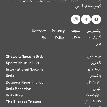
گروپ محفوظ ہیں۔
ایکسپریس
ضابطہ
Privacy
Contact
کے بارے
اخلاق
Policy
Us
میں
صفحۂ اول
Showbiz News in Urdu
تازہ ترین
Sports News in Urdu
غزہ لہو لہو
International News in
پاکستان
Urdu
انٹر نیشنل
Business News in Urdu
کھیل
Urdu Magazine
انٹرٹینمنٹ
Urdu Blogs
لائف اسٹائل
The Express Tribune