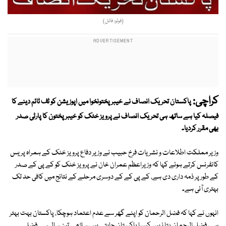
(فوٹو: فائل)
کراچی:
پاکستان تحریک انصاف نے خیبر پختونخوا میں اپوزیشن کو ٹف ٹائم دینے کا
فیصلہ کیا ہے ساتھ ہی تحریک انصاف نے پرویز خٹک کو خیبر پختون کا پارٹی صدر
بھی مقرر کردیا۔
وزیر مملکت اطلاعات و نشریات فرخ حبیب نے وزیر دفاع پرویز خٹک کے ہمراہ پریس
کانفرنس کرتے ہوئے کہا کہ وزیراعظم عمران خان نے پرویز خٹک کو کے پی کے صدر
کے طور پر ذمہ داری دی ہے، کے پی کے کے دوسری مرحلے کے نتائج میں کافی حد تک
بہتری آئی ہے۔
انہوں نے کہا کہ فضل الرحمان کو اپنے گھر سے عدم اعتماد ہوچکا، پاکستان بہت بہتر
ہے، فضل الرحمان پتا نہیں کیسا پاکستان چاہتے ہیں، ساڑھے تین سال سے فضل