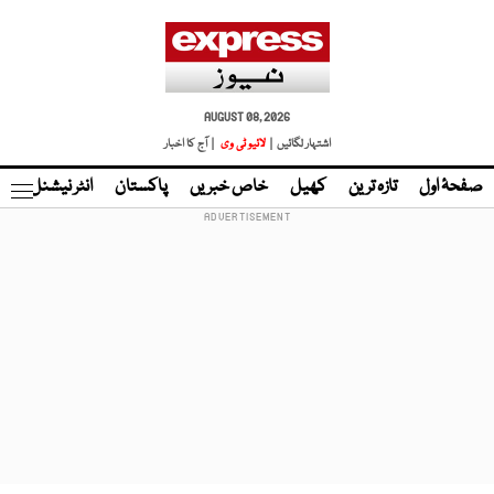
AUGUST 08, 2026
اشتہار لگائیں |
لائیو ٹی وی
| آج کا اخبار
صفحۂ اول
تازہ ترین
کھیل
خاص خبریں
پاکستان
انٹر نیشنل
ٹا