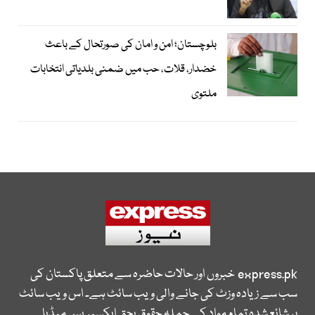
بلوچستان؛ امن و امان کی صورتحال کے باعث
خضدار، قلات، حب میں ضمنی بلدیاتی انتخابات
ملتوی
express.pk
خبروں اور حالات حاضرہ سے متعلق پاکستان کی
سب سے زیادہ وزٹ کی جانے والی ویب سائٹ ہے۔ اس ویب سائٹ
پر شائع شدہ تمام مواد کے جملہ حقوق بحق ایکسپریس میڈیا