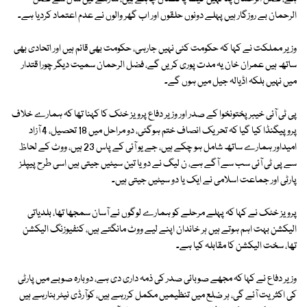
الرحمان بے روزگار ہیں پہلے دونوں حلقوں اور اب گھر والوں نے عدم اعتماد کردیا ہے۔
وزیر مملکت نے کہا کہ حکومت کئی نہیں جارہی، حکومت بھی قائم ہیں اور اتحادی بھی
ساتھ ہیں عمران خان یہ مدت پوری کریں گے، فضل الرحمان سمیت دیگر چورا قتدار
میں نہیں بلکہ اڈیالہ جیل میں ہوں گے۔
پی ٹی آئی خیبر پختونخوا کے صدر اور وزیر دفاع پرویز خٹک کا کہنا تھا کہ ہمارے خلاف
پروپیگنڈا کیا گیا کہ تحریک انصاف ختم ہوگئی، دو مراحل میں 18 تحصیل، 4 آزاد
امیداور ہمارے ساتھ شامل ہو چکے ہیں، جے یو آئی کے پاس 23 ہیں، ووٹ کے لحاظ
سے پی ٹی آئی سب سے آگے ہے، ن لیگ نے دو یا تین سیٹیں جیتی ہیں اسی طرح پیپلز
پارٹی اور جماعت اسلامی نے ایک یا دو سیٹیں جیتی ہیں۔
پرویز خٹک نے کہا کہ پہلے مرحلے کو ہمارے لوگوں نے آسان سمجھا تھا، بلدیاتی
الیکشن بہت اہم ہوتے ہیں ہر خاندان اپنے لیے ووٹ مانگتے ہیں، کنفیوزنگ الیکشن
تھا، سخت الیکشن کا مقابلہ کیا ہے۔
وزیر دفاع نے کہا کہ مجھے صوبائی صدر کی ذمہ داری دی ہے، دوبارہ صوبے میں پارٹی
کی اکثریت آئے گی، ہر ضلع میں تنظیمیں مکمل کررہے ہیں، کوآرڈی نیٹر بنارہے ہیں