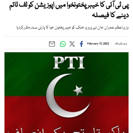
پی ٹی آئی کا خیبر پختونخوا میں اپوزیشن کو ٹف ٹائم
دینے کا فیصلہ
وزیراعظم عمران خان نے پرویز خٹک کو خیبر پختون خوا کا پارٹی صدر مقررکردیا
ویب ڈیسک
February 15, 2022