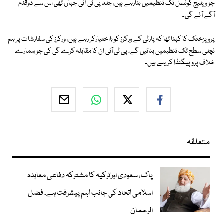
جو ویلیج کونسل تک تنظیمیں بنارہے ہیں، جلد پی ٹی آئی جہاں تھی اس سے دوقدم
آگے آئے گی۔
پرویزخٹک کا کہنا تھا کہ پارٹی کے ورکرز کو بااختیارکر رہے ہیں، ورکرز کی سفارشات پر ہم
نچلی سطح تک تنظیمیں بنائیں گے، پی ٹی آئی ان کا مقابلہ کرے گی کی جو ہمارے
خلاف پروپیگنڈا کررہے ہیں۔
متعلقہ
پاک، سعودی اور ترکیہ کا مشترکہ دفاعی معاہدہ
اسلامی اتحاد کی جانب اہم پیشرفت ہے، فضل
الرحمان