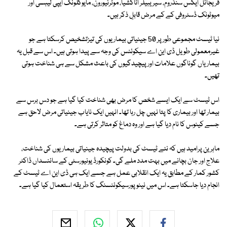
فریجائل ایکس سنڈروم، سیریبیلر اٹاکشیا، موٹرنیورون، مایوکلونک ایپی لیبسی اور
میوٹونک ڈسٹروفی کے کے مرض قابلِ ذکر ہیں۔
نیا ٹیسٹ مجموعی طور پر 50 جینیاتی بیماریوں کی تیزتشخیص کرسکتا ہے جو
غیرمعمولی طویل ڈی این اے سیکوئنس کی وجہ سے پیدا ہوتی ہیں۔ اس سے قبل یہ
بیماریاں گوناگوں علامات اور پیچیدگیوں کی باعث مشکل سے ہی شناخت ہوتی
تھیں۔
اس ٹیسٹ سے ایک ایسے شخص کا مرض بھی شناخت کیا گیا ہے جو دس برس سے
بیمار تھا اور بیماری کا پتا نہیں چل رہا تھا۔ انہیں ایک نایاب جینیاتی مرض لاحق ہے
جسے کینوس کا نام دیا گیا ہے اور وہ دماغ کو متاثر کرتی ہے۔
ماہرین پرامید ہیں کہ نئے ٹیسٹ کی بدولت پیچیدہ جینیاتی بیماریوں کی شناخت،
علاج اور جان بچانے میں بہت مدد ملے گی۔ کونکورڈ یونیورسٹی کے سائنسداں ڈاکٹر
کشور کمار کے مطابق یہ ایک انقلابی عمل ہے جسے ایک ہی ڈی این اے ٹیسٹ کے
انجام دیا جاسکتا ہے۔ اس میں نینوپورسیکوئنسنگ کا طریقہ استعمال کیا گیا ہے۔