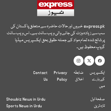
express.pk
خبروں اور حالات حاضرہ سے متعلق پاکستان کی
سب سے زیادہ وزٹ کی جانے والی ویب سائٹ ہے۔ اس ویب سائٹ
پر شائع شدہ تمام مواد کے جملہ حقوق بحق ایکسپریس میڈیا
گروپ محفوظ ہیں۔
ایکسپریس
ضابطہ
Privacy
Contact
کے بارے
اخلاق
Policy
Us
میں
صفحۂ اول
Showbiz News in Urdu
تازہ ترین
Sports News in Urdu