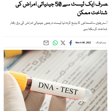
ٓصرف ایک ٹیسٹ سے 50 جینیاتی امراض کی
شناخت ممکن
آسٹریلوی سائنسدانوں کا وضع کردہ نیا ٹیسٹ درجنوں جینیاتی امراض کی برق رفتار
شناخت کرسکتا ہے
ویب ڈیسک
March 06, 2022