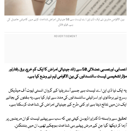
بین الاقوامی ماہرین نے ایک ڈی این اے ٹیسٹ سے 50 جینیاتی امراض شناخت کرنے میں کامیابی حاصل کی
ہے۔ فوٹو: فائل
اعصابی، اورعصبی عضلاتی 50 سے زائد جینیاتی امراض کا ایک کم خرچ، برق رفتاراور
مؤثر تشخیصی ٹیسٹ سائنسدانوں کی بین الاقوامی ٹیم نے وضع کیا ہے۔
یہ ایک نیا ڈی این اے ٹیسٹ ہے جسے آسٹریلیا کے گروان انسٹی ٹیوٹ آف میڈیکل
رسرچ نے برطانوی اور اسرائیلی سائنسدانوں کی مدد سے تیار کیا ہے۔ یہ ہفتوں کی بجائے
ایک دن میں نتائج دیتا ہے اور کئی طرح کے جینیاتی امراض کی شناخت کرسکتا ہے۔
تحقیق سے وابستہ ڈاکٹرایرا ڈیوسن کہتی ہیں کہ سب سے پہلے ٹیسٹ کو ان مریضوں پر
آزما کر دیکھا گیا جن کے مرض پہلے ہی شناخت ہوچکے تھے۔ ان میں ہنٹنگٹن،