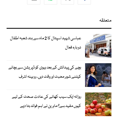
متعلقہ
عباسی شہید اسپتال کا 2 ماہ سے بند شعبہ اطفال
دوبارہ فعال
بچے کی پیدائش کے بعد بیوی کو ڈپریشن سے بچانے
کیلئے شوہر محبت اور وقت دیں، روبینہ اشرف
روزانہ ایک سیب کھانے کی عادت صحت کے لیے
کیوں مفید ہے؟ ماہرین نے اہم فوائد بتا دیے